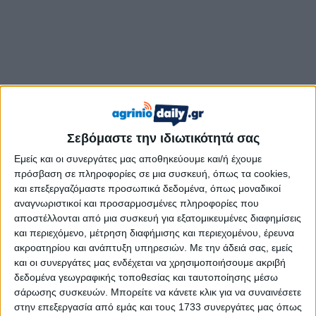
Σεβόμαστε την ιδιωτικότητά σας
Εμείς και οι συνεργάτες μας αποθηκεύουμε και/ή έχουμε
πρόσβαση σε πληροφορίες σε μια συσκευή, όπως τα cookies,
Σε δήλωσή της, η κ. Σταρακά αναφέρει:
και επεξεργαζόμαστε προσωπικά δεδομένα, όπως μοναδικοί
αναγνωριστικοί και προσαρμοσμένες πληροφορίες που
«Με ιδιαίτερη χαρά και υπερηφάνεια συγχαίρω τον
αποστέλλονται από μια συσκευή για εξατομικευμένες διαφημίσεις
συμπατριώτη μας, Χρήστο Μαυραγάνη, για την εκλογή του
και περιεχόμενο, μέτρηση διαφήμισης και περιεχομένου, έρευνα
ακροατηρίου και ανάπτυξη υπηρεσιών.
Με την άδειά σας, εμείς
στη θέση του Προέδρου της Πανελλήνιας Ομοσπονδίας
και οι συνεργάτες μας ενδέχεται να χρησιμοποιήσουμε ακριβή
Αστυνομικών Υπαλλήλων.
δεδομένα γεωγραφικής τοποθεσίας και ταυτοποίησης μέσω
σάρωσης συσκευών. Μπορείτε να κάνετε κλικ για να συναινέσετε
Η πορεία του μέχρι σήμερα αποτελεί εγγύηση για μια
στην επεξεργασία από εμάς και τους 1733 συνεργάτες μας όπως
δημιουργική και αποτελεσματική θητεία, σε μια περίοδο με