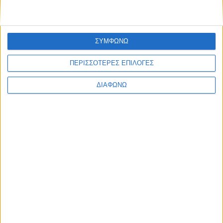
Λειτουργία κρατάει ανοιχτό τον δρόμο προς την Βασιλεία
του Θεού
ΣΥΜΦΩΝΩ
7 Αυγούστου 2026
ΦΕΚ-χαστούκι στο Υπουργείο Υγείας: 19 μήνες εμπαιγμού για
τον Ιατρικό Σύλλογο Αγρινίου από τον Άδωνι Γεωργιάδη
ΠΕΡΙΣΣΟΤΕΡΕΣ ΕΠΙΛΟΓΕΣ
ΔΙΑΦΩΝΩ