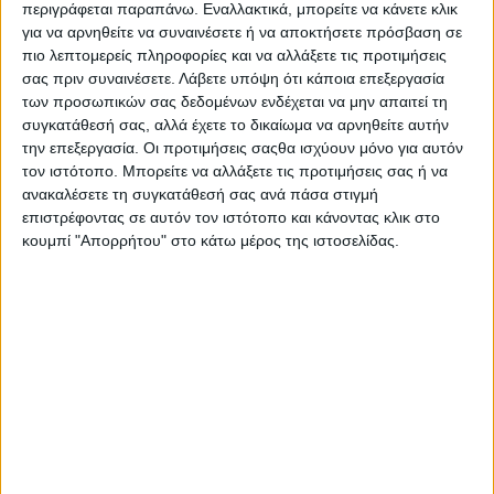
περιγράφεται παραπάνω. Εναλλακτικά, μπορείτε να κάνετε κλικ
αυξημένες προκλήσεις για το προσωπικό της Ελληνικής
για να αρνηθείτε να συναινέσετε ή να αποκτήσετε πρόσβαση σε
Αστυνομίας αλλά και για την κοινωνία συνολικά.
πιο λεπτομερείς πληροφορίες και να αλλάξετε τις προτιμήσεις
σας πριν συναινέσετε.
Λάβετε υπόψη ότι κάποια επεξεργασία
Η εμπειρία και η γνώση του κλάδου που διαθέτει μπορούν
των προσωπικών σας δεδομένων ενδέχεται να μην απαιτεί τη
να συμβάλουν στην ενίσχυση του έργου των αστυνομικών
συγκατάθεσή σας, αλλά έχετε το δικαίωμα να αρνηθείτε αυτήν
υπαλλήλων, αλλά και στην εμπέδωση του αισθήματος
την επεξεργασία. Οι προτιμήσεις σαςθα ισχύουν μόνο για αυτόν
ασφάλειας που δικαιούνται οι πολίτες στην καθημερινότητά
τον ιστότοπο. Μπορείτε να αλλάξετε τις προτιμήσεις σας ή να
τους.
ανακαλέσετε τη συγκατάθεσή σας ανά πάσα στιγμή
επιστρέφοντας σε αυτόν τον ιστότοπο και κάνοντας κλικ στο
Εύχομαι καλή δύναμη και κάθε επιτυχία στα νέα του
κουμπί "Απορρήτου" στο κάτω μέρος της ιστοσελίδας.
καθήκοντα».