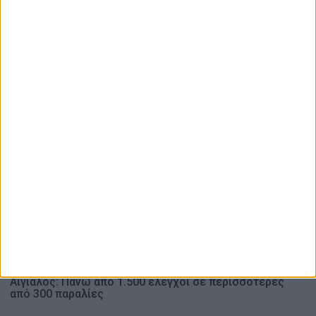
Σε 57χρονη γυναίκα ανήκει η σορός στον Λυκαβηττό, από
πτώση ο θάνατος
8ος Αλύζιος Αγώνας δρόμου Βάρνακα – Μύτικα: Ο χάρτης
των διαδρομών και η φόρμα συμμετοχής
Ενδιαφέρουν
8 Αυγούστου 2026
Αντάμωμα απανταχού Αργυροπηγαδιτών – Στο Αργυρό
Πηγάδι του Δήμου Θέρμου ο Μητροπολίτης
Δαμασκηνός (Photos)
7 Αυγούστου 2026
Αιγιαλός: Πάνω από 1.500 έλεγχοι σε περισσότερες
από 300 παραλίες