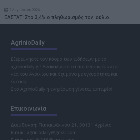
7 Αυγούστου 2026
ΕΛΣΤΑΤ: Στο 3,4% ο πληθωρισμός τον Ιούλιο
AgrinioDaily
Εξερευνήστε τον κόσμο των ειδήσεων με το
agriniodaily.gr! Ανακαλύψτε τα πιο ενδιαφέροντα
νέα του Αγρινίου και όχι μόνο με εγκυρότητα και
ένταση.
Στο AgrinioDaily η ενημέρωση γίνεται εμπειρία!
Επικοινωνία
Διεύθυνση
: Παπαϊωάννου 21, 30131 Αγρίνιο
Ε-mail
: agriniodaily@gmail.com
Ε-mail
: politiki358@gmail.com