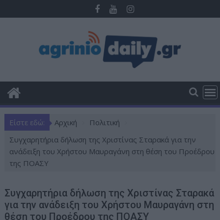
Π
ε
ρ
ά
σ
τ
ε
σ
τ
ο
Είστε εδώ:
Αρχική
Πολιτική
π
ε
Συγχαρητήρια δήλωση της Χριστίνας Σταρακά για την
ρ
ανάδειξη του Χρήστου Μαυραγάνη στη θέση του Προέδρου
ι
της ΠΟΑΣΥ
ε
χ
Συγχαρητήρια δήλωση της Χριστίνας Σταρακά
ό
για την ανάδειξη του Χρήστου Μαυραγάνη στη
μ
θέση του Προέδρου της ΠΟΑΣΥ
ε