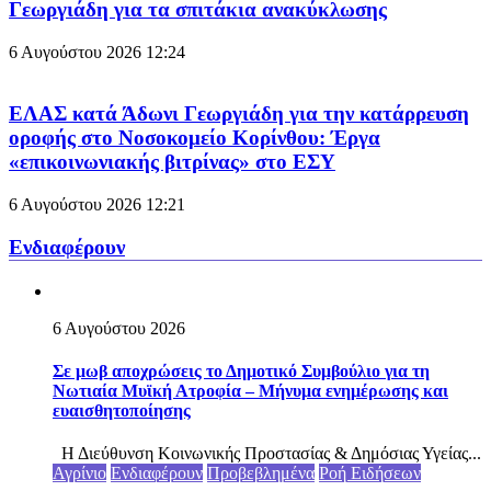
Γεωργιάδη για τα σπιτάκια ανακύκλωσης
6 Αυγούστου 2026
12:24
ΕΛΑΣ κατά Άδωνι Γεωργιάδη για την κατάρρευση
οροφής στο Νοσοκομείο Κορίνθου: Έργα
«επικοινωνιακής βιτρίνας» στο ΕΣΥ
6 Αυγούστου 2026
12:21
Ενδιαφέρουν
6 Αυγούστου 2026
Σε μωβ αποχρώσεις το Δημοτικό Συμβούλιο για τη
Νωτιαία Μυϊκή Ατροφία – Μήνυμα ενημέρωσης και
ευαισθητοποίησης
Η Διεύθυνση Κοινωνικής Προστασίας & Δημόσιας Υγείας...
Αγρίνιο
Ενδιαφέρουν
Προβεβλημένα
Ροή Ειδήσεων