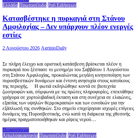
Ελλάδα
Πρωτοσέλιδο
Ροή Ειδήσεων
Κατασβέστηκε η πυρκαγιά στη Στάνου
Αμφιλοχίας – Δεν υπάρχουν πλέον ενεργές
εστίες
2 Αυγούστου 2026
AgrinioDaily
Σε πλήρη έλεγχο και οριστική κατάσβεση βρίσκεται πλέον η
πυρκαγιά που ξέσπασε το μεσημέρι του Σαββάτου 1 Αυγούστου
στη Στάνου Αμφιλοχίας, προκαλώντας μεγάλη κινητοποίηση των
πυροσβεστικών δυνάμεων και έντονη ανησυχία στους κατοίκους
της περιοχής. Η φωτιά εκδηλώθηκε κοντά σε βιοτεχνία
ζωοτροφών και, σύμφωνα με τις πρώτες πληροφορίες, επεκτάθηκε
γρήγορα σε χορτολιβαδική έκταση και στη συνέχεια σε ελαιώνες,
εξαιτίας των υψηλών θερμοκρασιών και των ευνοϊκών για την
εξάπλωσή της συνθηκών. Στο σημείο επιχείρησαν ισχυρές επίγειες
δυνάμεις της Πυροσβεστικής, ενώ κατά τη διάρκεια της χθεσινής
ημέρας πραγματοποιήθηκαν και ρίψεις νερού…
Περισσότερα
Αιτωλοακαρνανία
Πρωτοσέλιδο
Ροή Ειδήσεων