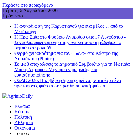
Περάστε στο περιεχόμενο
Πέμπτη, 6 Αυγούστου, 2026
Πρόσφατα
Η ανακοίνωση της Καρυστιανού για ένα μέλος… από το
Μεσολόγγι
Η Ηρώ Σαΐα στο Φρούριο Αντιρρίου στις 17 Αυγούστου -
Συναυλία αφιερωμένη στις γυναίκες που σημάδεψαν το
ρεμπέτικο τραγούδι
Θερμό χειροκρότημα για τον «Ίωνα» στο Κάστρο της
Ναυπάκτου (Photos)
Σε μωβ αποχρώσεις το Δημοτικό Συμβούλιο για τη Νωτιαία
Μυϊκή Ατροφία - Μήνυμα ενημέρωσης και
ευαισθητοποίησης
ΟΣΔΕ 2026: Η κυβέρνηση επιχειρεί να μετατρέψει ένα
πρωτοφανές φιάσκο σε πρωθυπουργική φιέστα
Ελλάδα
Κόσμος
Πολιτική
Αθλητικά
Οικονομία
Τοπικές