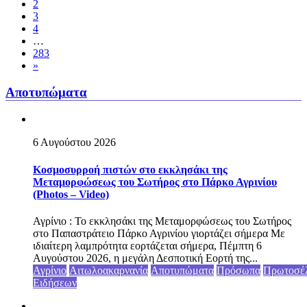
2
3
4
…
283
»
Αποτυπώματα
6 Αυγούστου 2026
Κοσμοσυρροή πιστών στο εκκλησάκι της
Μεταμορφώσεως του Σωτήρος στο Πάρκο Αγρινίου
(Photos – Video)
Αγρίνιο : Το εκκλησάκι της Μεταμορφώσεως του Σωτήρος
στο Παπαστράτειο Πάρκο Αγρινίου γιορτάζει σήμερα Με
ιδιαίτερη λαμπρότητα εορτάζεται σήμερα, Πέμπτη 6
Αυγούστου 2026, η μεγάλη Δεσποτική Εορτή της...
Αγρίνιο
Αιτωλοακαρνανία
Αποτυπώματα
Πρόσωπα
Πρωτοσέ
Ειδήσεων