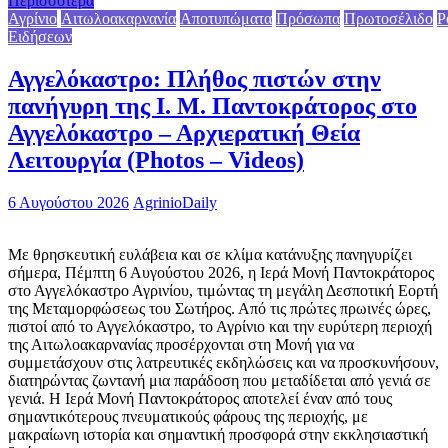
Περισσότερα
Αγρίνιο
Αιτωλοακαρνανία
Αποτυπώματα
Πρόσωπα
Πρωτοσέλιδο
Ρ
Ειδήσεων
Αγγελόκαστρο: Πλήθος πιστών στην
πανήγυρη της Ι. Μ. Παντοκράτορος στο
Αγγελόκαστρο – Αρχιερατική Θεία
Λειτουργία (Photos – Videos)
6 Αυγούστου 2026
AgrinioDaily
Με θρησκευτική ευλάβεια και σε κλίμα κατάνυξης πανηγυρίζει
σήμερα, Πέμπτη 6 Αυγούστου 2026, η Ιερά Μονή Παντοκράτορος
στο Αγγελόκαστρο Αγρινίου, τιμώντας τη μεγάλη Δεσποτική Εορτή
της Μεταμορφώσεως του Σωτήρος. Από τις πρώτες πρωινές ώρες,
πιστοί από το Αγγελόκαστρο, το Αγρίνιο και την ευρύτερη περιοχή
της Αιτωλοακαρνανίας προσέρχονται στη Μονή για να
συμμετάσχουν στις λατρευτικές εκδηλώσεις και να προσκυνήσουν,
διατηρώντας ζωντανή μια παράδοση που μεταδίδεται από γενιά σε
γενιά. Η Ιερά Μονή Παντοκράτορος αποτελεί έναν από τους
σημαντικότερους πνευματικούς φάρους της περιοχής, με
μακραίωνη ιστορία και σημαντική προσφορά στην εκκλησιαστική