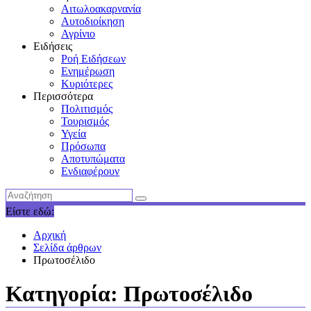
Αιτωλοακαρνανία
Αυτοδιοίκηση
Αγρίνιο
Ειδήσεις
Ροή Ειδήσεων
Ενημέρωση
Κυριότερες
Περισσότερα
Πολιτισμός
Τουρισμός
Υγεία
Πρόσωπα
Αποτυπώματα
Ενδιαφέρουν
Είστε εδώ:
Αρχική
Σελίδα άρθρων
Πρωτοσέλιδο
Κατηγορία:
Πρωτοσέλιδο