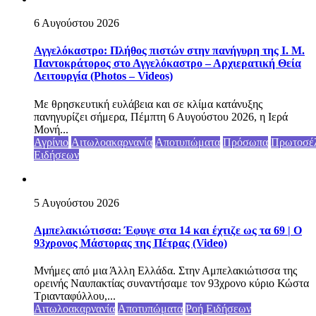
6 Αυγούστου 2026
Αγγελόκαστρο: Πλήθος πιστών στην πανήγυρη της Ι. Μ.
Παντοκράτορος στο Αγγελόκαστρο – Αρχιερατική Θεία
Λειτουργία (Photos – Videos)
Με θρησκευτική ευλάβεια και σε κλίμα κατάνυξης
πανηγυρίζει σήμερα, Πέμπτη 6 Αυγούστου 2026, η Ιερά
Μονή...
Αγρίνιο
Αιτωλοακαρνανία
Αποτυπώματα
Πρόσωπα
Πρωτοσέ
Ειδήσεων
5 Αυγούστου 2026
Αμπελακιώτισσα: Έφυγε στα 14 και έχτιζε ως τα 69 | Ο
93χρονος Μάστορας της Πέτρας (Video)
Μνήμες από μια Άλλη Ελλάδα. Στην Αμπελακιώτισσα της
ορεινής Ναυπακτίας συναντήσαμε τον 93χρονο κύριο Κώστα
Τριανταφύλλου,...
Αιτωλοακαρνανία
Αποτυπώματα
Ροή Ειδήσεων