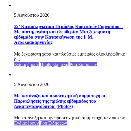
5 Αυγούστου 2026
Στ’ Κατασκηνωτική Περίοδος Κοριτσιών Γυμνασίου –
Με πίστη, αγάπη και ελευθερία: Μια ξεχωριστή
εβδομάδα στην Κατασκήνωση της Ι. Μ.
Αιτωλοακαρνανίας
Με ξεχωριστή χαρά και πλούσιες εμπειρίες ολοκληρώθηκε
η...
Ενδιαφέρουν
Προβεβλημένα
Ροή Ειδήσεων
5 Αυγούστου 2026
Με κατάνυξη και προσευχητική συμμετοχή οι
Παρακλήσεις της πρώτης εβδομάδος του
Δεκαπενταυγούστου (Photos)
Με κατάνυξη και την προσευχητική συμμετοχή των πιστών...
Ενδιαφέρουν
Ροή Ειδήσεων