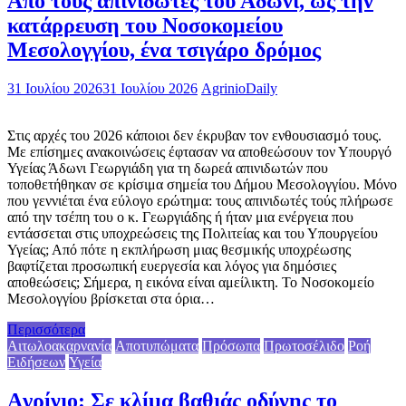
Από τους απινιδωτές του Άδωνι, ως την
κατάρρευση του Νοσοκομείου
Μεσολογγίου, ένα τσιγάρο δρόμος
31 Ιουλίου 2026
31 Ιουλίου 2026
AgrinioDaily
Στις αρχές του 2026 κάποιοι δεν έκρυβαν τον ενθουσιασμό τους.
Με επίσημες ανακοινώσεις έφτασαν να αποθεώσουν τον Υπουργό
Υγείας Άδωνι Γεωργιάδη για τη δωρεά απινιδωτών που
τοποθετήθηκαν σε κρίσιμα σημεία του Δήμου Μεσολογγίου. Μόνο
που γεννιέται ένα εύλογο ερώτημα: τους απινιδωτές τούς πλήρωσε
από την τσέπη του ο κ. Γεωργιάδης ή ήταν μια ενέργεια που
εντάσσεται στις υποχρεώσεις της Πολιτείας και του Υπουργείου
Υγείας; Από πότε η εκπλήρωση μιας θεσμικής υποχρέωσης
βαφτίζεται προσωπική ευεργεσία και λόγος για δημόσιες
αποθεώσεις; Σήμερα, η εικόνα είναι αμείλικτη. Το Νοσοκομείο
Μεσολογγίου βρίσκεται στα όρια…
Περισσότερα
Αιτωλοακαρνανία
Αποτυπώματα
Πρόσωπα
Πρωτοσέλιδο
Ροή
Ειδήσεων
Υγεία
Aγρίνιο: Σε κλίμα βαθιάς οδύνης το