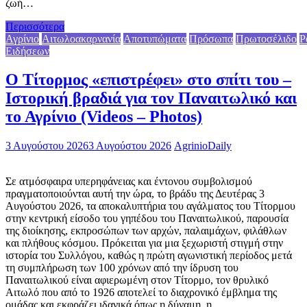
ζωή…
Περισσότερα
Αγρίνιο
Αιτωλοακαρνανία
Αποτυπώματα
Πρόσωπα
Πρωτοσέλιδο
Ρ
Ειδήσεων
Ο Τίτορμος «επιστρέφει» στο σπίτι του –
Ιστορική βραδιά για τον Παναιτωλικό και
το Αγρίνιο (Videos – Photos)
3 Αυγούστου 2026
3 Αυγούστου 2026
AgrinioDaily
Σε ατμόσφαιρα υπερηφάνειας και έντονου συμβολισμού
πραγματοποιούνται αυτή την ώρα, το βράδυ της Δευτέρας 3
Αυγούστου 2026, τα αποκαλυπτήρια του αγάλματος του Τίτορμου
στην κεντρική είσοδο του γηπέδου του Παναιτωλικού, παρουσία
της διοίκησης, εκπροσώπων των αρχών, παλαιμάχων, φιλάθλων
και πλήθους κόσμου. Πρόκειται για μια ξεχωριστή στιγμή στην
ιστορία του Συλλόγου, καθώς η πρώτη αγωνιστική περίοδος μετά
τη συμπλήρωση των 100 χρόνων από την ίδρυση του
Παναιτωλικού είναι αφιερωμένη στον Τίτορμο, τον θρυλικό
Αιτωλό που από το 1926 αποτελεί το διαχρονικό έμβλημα της
ομάδας και εκφράζει ιδανικά όπως η δύναμη, η…