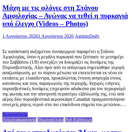
Μάχη με τις φλόγες στη Στάνου
Αμφιλοχίας – Αγώνας να τεθεί η πυρκαγιά
υπό έλεγχο (Videos – Photos)
1 Αυγούστου 2026
1 Αυγούστου 2026
AgrinioDaily
Σε κατάσταση αυξημένου συναγερμού παραμένει η Στάνου
Αμφιλοχίας, όπου η μεγάλη πυρκαγιά που ξέσπασε το μεσημέρι
του Σαββάτου (1/8) συνεχίζει να δοκιμάζει τις δυνάμεις της
Πυροσβεστικής. Λίγο πριν από το απόγευμα σημειώθηκε ισχυρή
αναζωπύρωση, με το πύρινο μέτωπο να επεκτείνεται εκ νέου σε
εκτάσεις με ελαιόδεντρα, προκαλώντας έντονη ανησυχία στους
κατοίκους και τους παραγωγούς της περιοχής. Ισχυρές επίγειες
πυροσβεστικές δυνάμεις επιχειρούν αδιάκοπα για τον περιορισμό
της φωτιάς και την αποτροπή περαιτέρω εξάπλωσής της, ενώ από
αέρος δύο πυροσβεστικά αεροσκάφη Canadair πραγματοποίησαν
συνεχείς ρίψεις νερού στα πιο επικίνδυνα σημεία του μετώπου.…
Περισσότερα
Αιτωλοακαρνανία
Πρωτοσέλιδο
Ροή Ειδήσεων