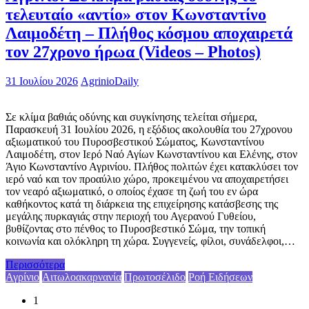
τελευταίο «αντίο» στον Κωνσταντίνο
Λαιμοδέτη – Πλήθος κόσμου αποχαιρετά
τον 27χρονο ήρωα (Videos – Photos)
31 Ιουλίου 2026
AgrinioDaily
Σε κλίμα βαθιάς οδύνης και συγκίνησης τελείται σήμερα,
Παρασκευή 31 Ιουλίου 2026, η εξόδιος ακολουθία του 27χρονου
αξιωματικού του Πυροσβεστικού Σώματος, Κωνσταντίνου
Λαιμοδέτη, στον Ιερό Ναό Αγίων Κωνσταντίνου και Ελένης, στον
Άγιο Κωνσταντίνο Αγρινίου. Πλήθος πολιτών έχει κατακλύσει τον
ιερό ναό και τον προαύλιο χώρο, προκειμένου να αποχαιρετήσει
τον νεαρό αξιωματικό, ο οποίος έχασε τη ζωή του εν ώρα
καθήκοντος κατά τη διάρκεια της επιχείρησης κατάσβεσης της
μεγάλης πυρκαγιάς στην περιοχή του Αγερανού Γυθείου,
βυθίζοντας στο πένθος το Πυροσβεστικό Σώμα, την τοπική
κοινωνία και ολόκληρη τη χώρα. Συγγενείς, φίλοι, συνάδελφοι,…
Περισσότερα
Αγρίνιο
Αιτωλοακαρνανία
Πρωτοσέλιδο
Ροή Ειδήσεων
1