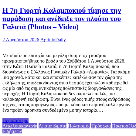
Η 7η Γιορτή Καλαμποκιού τίμησε την
παράδοση και ανέδειξε τον πλούτο του
Γαλατά (Photos – Video)
2 Αυγούστου 2026
AgrinioDaily
Με ιδιαίτερη επιτυχία και μεγάλη συμμετοχή κόσμου
πραγματοποιήθηκε το βράδυ του Σαββάτου 1 Αυγούστου 2026,
στην Κάτω Πλατεία Γαλατά, η 7η Γιορτή Καλαμποκιού, που
διοργάνωσε ο Σύλλογος Γυναικών Γαλατά «Αρμονία». Για ακόμη
μία χρονιά, κάτοικοι και επισκέπτες κατέκλυσαν τον χώρο της
εκδήλωσης, αποδεικνύοντας ότι ο θεσμός έχει πλέον καθιερωθεί
ως μία από τις σημαντικότερες πολιτιστικές διοργανώσεις της
περιοχής. Η Γιορτή Καλαμποκιού δεν αποτελεί απλώς μια
καλοκαιρινή εκδήλωση. Είναι ένας φόρος τιμής στους ανθρώπους
της γης, στους παραγωγούς που με κόπο και επιμονή καλλιεργούν
ένα προϊόν άρρηκτα συνδεδεμένο με την ιστορία,…
Περισσότερα
Αιτωλοακαρνανία
Αποτυπώματα
Πολιτισμός
Πρόσωπα
Πρωτοσέλι
Ειδήσεων