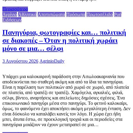
Περισσότερα
Αγρίνιο
Αθλητικά
Αποτυπώματα
Πρόσωπα
Πρωτοσέλιδο
Ροή
Ειδήσεων
Πανηγύρια, φωτογραφίες και… πολιτική
σε διακοπές – Όταν η πολιτική χωράει
μόνο σε μια… σέλφι
3 Αυγούστου 2026
AgrinioDaily
Υπάρχει μια καλοκαιρινή παράδοση στην Αιτωλοακαρνανία που
αποδεικνύεται πιο σταθερή ακόμη και από τα ίδια τα πανηγύρια.
Είναι η παρέλαση των πολιτικών από χωριό σε χωριό, από πλατεία
σε πλατεία, από τραπέζι σε τραπέζι. Χαμόγελα, αγκαλιές, φιλιά,
σέλφι, βίντεο, αναρτήσεις και ατελείωτες δημόσιες σχέσεις. Ένα
επικοινωνιακό πανηγύρι μέσα στο πανηγύρι. Το φετινό καλοκαίρι,
όμως, το φαινόμενο έχει αποκτήσει ακόμη μεγαλύτερη ένταση. Δεν
είναι δύσκολο να καταλάβει κανείς τον λόγο. Η χώρα έχει ήδη
μπει, άτυπα έστω, σε προεκλογική τροχιά και οι περιοδείες στα
πανηγύρια μοιάζουν να έχουν μετατραπεί σε μια…