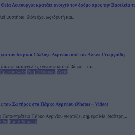
εία Λειτουργία κρατάει ανοιχτό τον δρόμο προς την Βασιλεία τ
 μυστήριο, διότι έχει ως ιδρυτή και...
για τον Ιατρικό Σύλλογο Αγρινίου από τον Άδωνι Γεωργιάδη
αν οι καταγγελίες έγιναν πολιτικό βάρος – το...
Πρωτοσέλιδο
Ροή Ειδήσεων
Υγεία
του Σωτήρος στο Πάρκο Αγρινίου (Photos – Video)
 Παπαστράτειο Πάρκο Αγρινίου γιορτάζει σήμερα Με ιδιαίτερη...
λιδο
Ροή Ειδήσεων