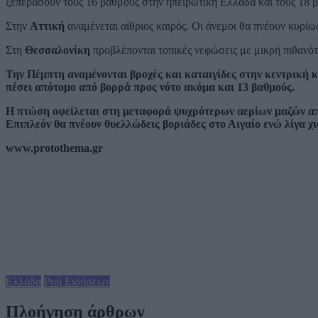
ξεπεράσουν τους 16 βαθμούς στην ηπειρωτική Ελλάδα και τους 18 βα
Στην
Αττική
αναμένεται αίθριος καιρός. Οι άνεμοι θα πνέουν κυρί
Στη
Θεσσαλονίκη
προβλέπονται τοπικές νεφώσεις με μικρή πιθανότ
Την Πέμπτη αναμένονται βροχές και καταιγίδες στην κεντρική 
πέσει απότομο από βορρά προς νότο ακόμα και 13 βαθμούς.
Η πτώση οφείλεται στη μεταφορά ψυχρότερων αερίων μαζών απ
Επιπλεόν θα πνέουν θυελλώδεις βοριάδες στο Αιγαίο ενώ λίγα χι
www.protothema.gr
Ελλάδα
Ροή Ειδήσεων
Πλοήγηση άρθρων