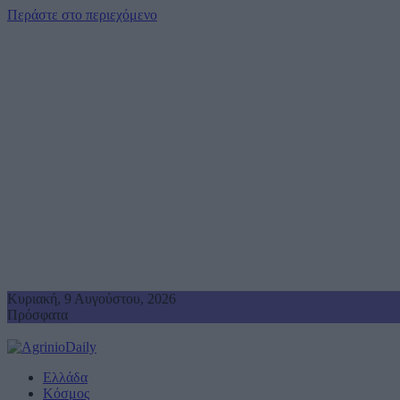
Περάστε στο περιεχόμενο
Κυριακή, 9 Αυγούστου, 2026
Πρόσφατα
Μήνυμα Κυριακής (9/8) του Μητροπολίτη Δαμασκηνού: Η Θεία 
Ελλάδα
Κόσμος