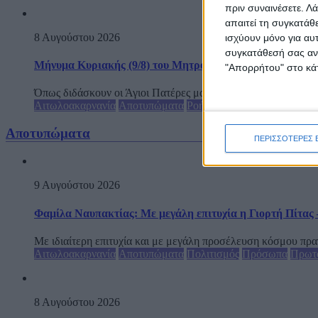
πριν συναινέσετε.
Λά
απαιτεί τη συγκατάθ
8 Αυγούστου 2026
ισχύουν μόνο για αυ
συγκατάθεσή σας ανά
Μήνυμα Κυριακής (9/8) του Μητροπολίτη Δαμασκηνού: Η Θ
"Απορρήτου" στο κάτ
Όπως διδάσκουν οι Άγιοι Πατέρες μας, η Εκκλησία μας αποτελεί
Αιτωλοακαρνανία
Αποτυπώματα
Ροή Ειδήσεων
Αποτυπώματα
ΠΕΡΙΣΣΟΤΕΡΕΣ 
9 Αυγούστου 2026
Φαμίλα Ναυπακτίας: Με μεγάλη επιτυχία η Γιορτή Πίτας –
Με ιδιαίτερη επιτυχία και με μεγάλη προσέλευση κόσμου πραγ
Αιτωλοακαρνανία
Αποτυπώματα
Πολιτισμός
Πρόσωπα
Πρωτ
8 Αυγούστου 2026