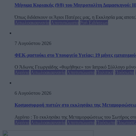
Μήνυμα Κυριακής (9/8) του Μητροπολίτη Δαμασκηνού: Η Θ
Όπως διδάσκουν οι Άγιοι Πατέρες μας, η Εκκλησία μας αποτελεί
Αιτωλοακαρνανία
Αποτυπώματα
Ροή Ειδήσεων
7 Αυγούστου 2026
ΦΕΚ-χαστούκι στο Υπουργείο Υγείας: 19 μήνες εμπαιγμού 
Ο Άδωνις Γεωργιάδης «θυμήθηκε» τον Ιατρικό Σύλλογο μόνο ότ
Αγρίνιο
Αιτωλοακαρνανία
Αποτυπώματα
Πολιτική
Πρόσωπα
6 Αυγούστου 2026
Κοσμοσυρροή πιστών στο εκκλησάκι της Μεταμορφώσεως 
Αγρίνιο : Το εκκλησάκι της Μεταμορφώσεως του Σωτήρος στο
Αγρίνιο
Αιτωλοακαρνανία
Αποτυπώματα
Πρόσωπα
Πρωτοσέ