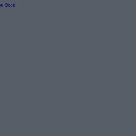
ου Θεού