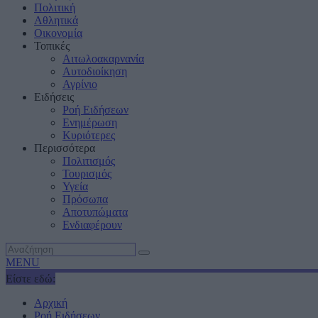
Πολιτική
Αθλητικά
Οικονομία
Τοπικές
Αιτωλοακαρνανία
Αυτοδιοίκηση
Αγρίνιο
Ειδήσεις
Ροή Ειδήσεων
Ενημέρωση
Κυριότερες
Περισσότερα
Πολιτισμός
Τουρισμός
Υγεία
Πρόσωπα
Αποτυπώματα
Ενδιαφέρουν
MENU
Είστε εδώ:
Αρχική
Ροή Ειδήσεων