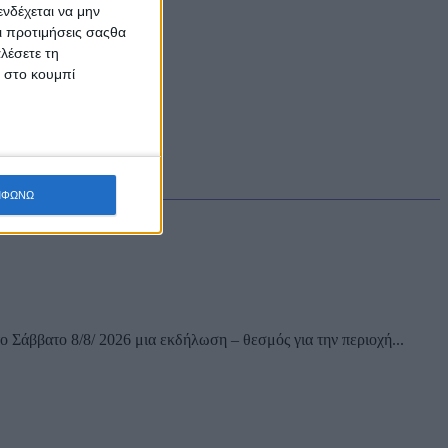
νδέχεται να μην
Οι προτιμήσεις σαςθα
λέσετε τη
κ στο κουμπί
ου Θεού
ΜΦΩΝΩ
 Σάββατο 8/8/ 2026 μια εκδήλωση – θεσμός για την περιοχή...