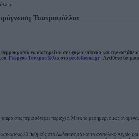
ύλλια
 πρόγνωση Τσατραφύλλια
 θερμοκρασία να διατηρείται σε υψηλά επίπεδα και την αστάθεια
γου,
Γιώργου Τσατραφύλλια
στο
protothema.gr
. Αντίθετα θα μοιά
ο καιρό στις περισσότερες περιοχές. Μετά το μεσημέρι όμως αναμένο
ωτικά,τους 23 βαθμούς στα Δωδεκάνησα και το ανατολικό Αιγαίο και