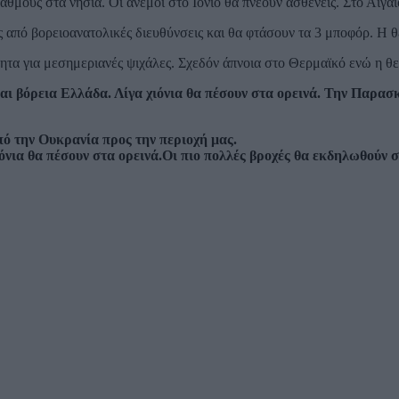
θμούς στα νησιά. Οι άνεμοι στο Ιόνιο θα πνέουν ασθενείς. Στο Αιγαί
ως από βορειοανατολικές διευθύνσεις και θα φτάσουν τα 3 μποφόρ. Η
ητα για μεσημεριανές ψιχάλες. Σχεδόν άπνοια στο Θερμαϊκό ενώ η θ
και βόρεια Ελλάδα. Λίγα χιόνια θα πέσουν στα ορεινά. Την Παρ
ό την Ουκρανία προς την περιοχή μας.
όνια θα πέσουν στα ορεινά.Οι πιο πολλές βροχές θα εκδηλωθούν σ