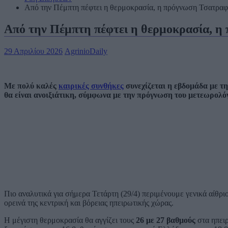
Από την Πέμπτη πέφτει η θερμοκρασία, η πρόγνωση Τσατραφ
Από την Πέμπτη πέφτει η θερμοκρασία, η
29 Απριλίου 2026
AgrinioDaily
Με πολύ καλές
καιρικές συνθήκες
συνεχίζεται η εβδομάδα με τη
θα είναι ανοιξιάτικη, σύμφωνα με την πρόγνωση του μετεωρολό
Πιο αναλυτικά για σήμερα Τετάρτη (29/4) περιμένουμε γενικά αίθρι
ορεινά της κεντρική και βόρειας ηπειρωτικής χώρας.
Η μέγιστη θερμοκρασία θα αγγίζει τους
26 με 27 βαθμούς
στα ηπειρ