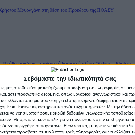
ου Χρήστου Μαυραγάνη στη θέση του Προέδρου της ΠΟΑΣΥ
 Πλήθος κόσμου – αυθεντικό δημοτικό γλέντι (Videos – Photos)
γματοποιήθηκε η Γιορτή Πίτας στη Φαμίλα της Ορεινής...
Σεβόμαστε την ιδιωτικότητά σας
οσέλιδο
Ροή Ειδήσεων
άτες μας αποθηκεύουμε και/ή έχουμε πρόσβαση σε πληροφορίες σε μια
ργαζόμαστε προσωπικά δεδομένα, όπως μοναδικοί αναγνωριστικοί και 
στέλλονται από μια συσκευή για εξατομικευμένες διαφημίσεις και περ
εχομένου, έρευνα ακροατηρίου και ανάπτυξη υπηρεσιών.
Με την άδειά σα
άδι του Δήμου Θέρμου ο Μητροπολίτης Δαμασκηνός (Photos)
χεται να χρησιμοποιήσουμε ακριβή δεδομένα γεωγραφικής τοποθεσίας 
ών. Μπορείτε να κάνετε κλικ για να συναινέσετε στην επεξεργασία απ
ισκέφθηκε το Σάββατο 8 Αυγούστου 2026...
 όπως περιγράφεται παραπάνω. Εναλλακτικά, μπορείτε να κάνετε κλικ γ
ν
οκτήσετε πρόσβαση σε πιο λεπτομερείς πληροφορίες και να αλλάξετε τι