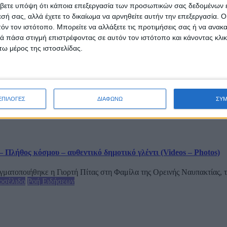
βετε υπόψη ότι κάποια επεξεργασία των προσωπικών σας δεδομένων ε
εσή σας, αλλά έχετε το δικαίωμα να αρνηθείτε αυτήν την επεξεργασία. 
τόν τον ιστότοπο. Μπορείτε να αλλάξετε τις προτιμήσεις σας ή να ανακα
 πάσα στιγμή επιστρέφοντας σε αυτόν τον ιστότοπο και κάνοντας κλι
εία Λειτουργία κρατάει ανοιχτό τον δρόμο προς την Βασιλεία τ
ω μέρος της ιστοσελίδας.
 μυστήριο, διότι έχει ως ιδρυτή και...
ΕΠΙΛΟΓΕΣ
ΔΙΑΦΩΝΩ
ΣΥ
 Πλήθος κόσμου – αυθεντικό δημοτικό γλέντι (Videos – Photos)
ματοποιήθηκε η Γιορτή Πίτας στη Φαμίλα της Ορεινής Ναυπακτίας, το
οσέλιδο
Ροή Ειδήσεων