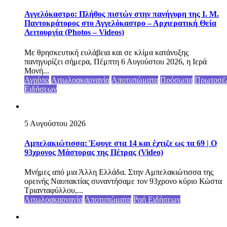
Αγγελόκαστρο: Πλήθος πιστών στην πανήγυρη της Ι. Μ.
Παντοκράτορος στο Αγγελόκαστρο – Αρχιερατική Θεία
Λειτουργία (Photos – Videos)
Με θρησκευτική ευλάβεια και σε κλίμα κατάνυξης
πανηγυρίζει σήμερα, Πέμπτη 6 Αυγούστου 2026, η Ιερά
Μονή...
Αγρίνιο
Αιτωλοακαρνανία
Αποτυπώματα
Πρόσωπα
Πρωτοσέ
Ειδήσεων
5 Αυγούστου 2026
Αμπελακιώτισσα: Έφυγε στα 14 και έχτιζε ως τα 69 | Ο
93χρονος Μάστορας της Πέτρας (Video)
Μνήμες από μια Άλλη Ελλάδα. Στην Αμπελακιώτισσα της
ορεινής Ναυπακτίας συναντήσαμε τον 93χρονο κύριο Κώστα
Τριανταφύλλου,...
Αιτωλοακαρνανία
Αποτυπώματα
Ροή Ειδήσεων