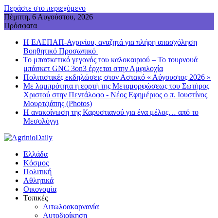
Περάστε στο περιεχόμενο
Πέμπτη, 6 Αυγούστου, 2026
Πρόσφατα
Η ΕΛΕΠΑΠ-Αγρινίου, αναζητά για πλήρη απασχόληση
Βοηθητικό Προσωπικό
Το μπασκετικό γεγονός του καλοκαιριού – Το τουρνουά
μπάσκετ GNC 3on3 έρχεται στην Αμφιλοχία
Πολιτιστικές εκδηλώσεις στον Αστακό « Αύγουστος 2026 »
Με λαμπρότητα η εορτή της Μεταμορφώσεως του Σωτήρος
Χριστού στην Πεντάλοφο - Nέος Εφημέριος ο π. Ιουστίνος
Μουρτζιάπης (Photos)
Η ανακοίνωση της Καρυστιανού για ένα μέλος… από το
Μεσολόγγι
Ελλάδα
Κόσμος
Πολιτική
Αθλητικά
Οικονομία
Τοπικές
Αιτωλοακαρνανία
Αυτοδιοίκηση