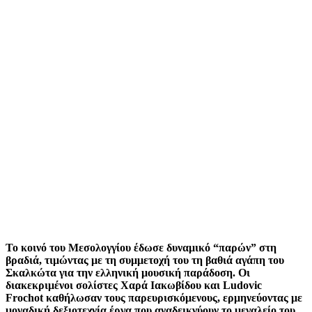
Το κοινό του Μεσολογγίου έδωσε δυναμικό “παρών” στη
βραδιά, τιμώντας με τη συμμετοχή του τη βαθιά αγάπη του
Σκαλκώτα για την ελληνική μουσική παράδοση. Οι
διακεκριμένοι σολίστες Χαρά Ιακωβίδου και Ludovic
Frochot καθήλωσαν τους παρευρισκόμενους, ερμηνεύοντας με
μοναδική δεξιοτεχνία έργα που αναδεικνύουν το μεγαλείο του