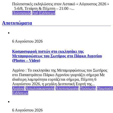
Πολιτιστικές εκδηλώσεις στον Αστακό « Αύγουστος 2026 »
5-6/8, Τετάρτη & Πέμπτη – 21:00 –...
Πολιτισμός
Ροή Ειδήσεων
Αποτυπώματα
6 Αυγούστου 2026
Κοσμοσυρροή πιστών στο εκκλησάκι της
Μεταμορφώσεως του Σωτήρος στο Πάρκο Αγρινίου
(Photos – Video)
Αγρίνιο : Το εκκλησάκι της Μεταμορφώσεως του Σωτήρος
στο Παπαστράτειο Πάρκο Αγρινίου γιορτάζει σήμερα Με
ιδιαίτερη λαμπρότητα εορτάζεται σήμερα, Πέμπτη 6
Αυγούστου 2026, η μεγάλη Δεσποτική Εορτή της...
Αγρίνιο
Αιτωλοακαρνανία
Αποτυπώματα
Πρόσωπα
Πρωτοσέ
Ειδήσεων
6 Αυγούστου 2026