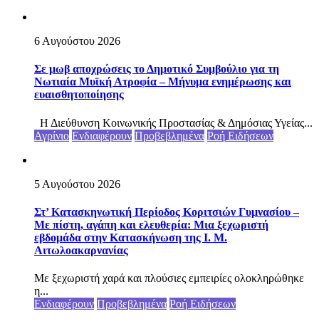
6 Αυγούστου 2026
Σε μωβ αποχρώσεις το Δημοτικό Συμβούλιο για τη
Νωτιαία Μυϊκή Ατροφία – Μήνυμα ενημέρωσης και
ευαισθητοποίησης
Η Διεύθυνση Κοινωνικής Προστασίας & Δημόσιας Υγείας...
Αγρίνιο
Ενδιαφέρουν
Προβεβλημένα
Ροή Ειδήσεων
5 Αυγούστου 2026
Στ’ Κατασκηνωτική Περίοδος Κοριτσιών Γυμνασίου –
Με πίστη, αγάπη και ελευθερία: Μια ξεχωριστή
εβδομάδα στην Κατασκήνωση της Ι. Μ.
Αιτωλοακαρνανίας
Με ξεχωριστή χαρά και πλούσιες εμπειρίες ολοκληρώθηκε
η...
Ενδιαφέρουν
Προβεβλημένα
Ροή Ειδήσεων