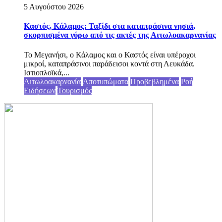
5 Αυγούστου 2026
Καστός, Κάλαμος: Ταξίδι στα καταπράσινα νησιά,
σκορπισμένα γύρω από τις ακτές της Αιτωλοακαρνανίας
Το Μεγανήσι, ο Κάλαμος και ο Καστός είναι υπέροχοι
μικροί, καταπράσινοι παράδεισοι κοντά στη Λευκάδα.
Ιστιοπλοϊκά,...
Αιτωλοακαρνανία
Αποτυπώματα
Προβεβλημένα
Ροή
Ειδήσεων
Τουρισμός