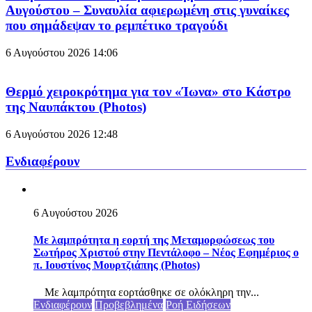
Αυγούστου – Συναυλία αφιερωμένη στις γυναίκες
που σημάδεψαν το ρεμπέτικο τραγούδι
6 Αυγούστου 2026
14:06
Θερμό χειροκρότημα για τον «Ίωνα» στο Κάστρο
της Ναυπάκτου (Photos)
6 Αυγούστου 2026
12:48
Ενδιαφέρουν
6 Αυγούστου 2026
Με λαμπρότητα η εορτή της Μεταμορφώσεως του
Σωτήρος Χριστού στην Πεντάλοφο – Nέος Εφημέριος ο
π. Ιουστίνος Μουρτζιάπης (Photos)
Με λαμπρότητα εορτάσθηκε σε ολόκληρη την...
Ενδιαφέρουν
Προβεβλημένα
Ροή Ειδήσεων