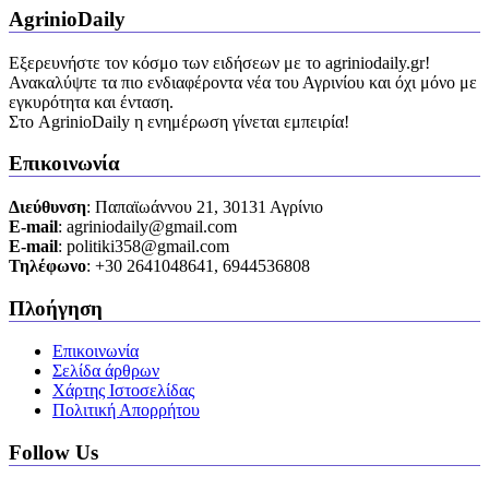
AgrinioDaily
Εξερευνήστε τον κόσμο των ειδήσεων με το agriniodaily.gr!
Ανακαλύψτε τα πιο ενδιαφέροντα νέα του Αγρινίου και όχι μόνο με
εγκυρότητα και ένταση.
Στο AgrinioDaily η ενημέρωση γίνεται εμπειρία!
Επικοινωνία
Διεύθυνση
: Παπαϊωάννου 21, 30131 Αγρίνιο
Ε-mail
: agriniodaily@gmail.com
Ε-mail
: politiki358@gmail.com
Τηλέφωνο
: +30 2641048641, 6944536808
Πλοήγηση
Επικοινωνία
Σελίδα άρθρων
Χάρτης Ιστοσελίδας
Πολιτική Απορρήτου
Follow Us