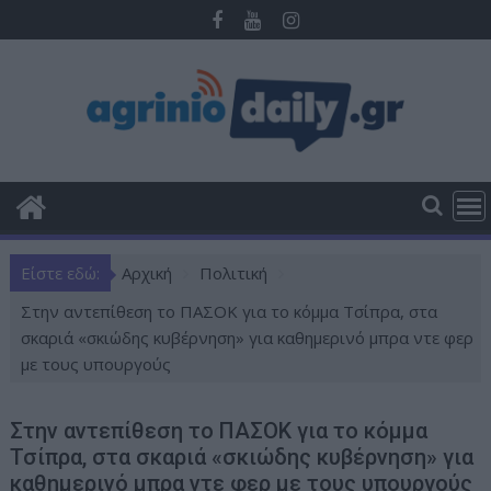
Π
ε
ρ
ά
σ
τ
ε
σ
τ
ο
Είστε εδώ:
Αρχική
Πολιτική
π
ε
Στην αντεπίθεση το ΠΑΣΟΚ για το κόμμα Τσίπρα, στα
ρ
σκαριά «σκιώδης κυβέρνηση» για καθημερινό μπρα ντε φερ
ι
με τους υπουργούς
ε
χ
Στην αντεπίθεση το ΠΑΣΟΚ για το κόμμα
ό
Τσίπρα, στα σκαριά «σκιώδης κυβέρνηση» για
μ
καθημερινό μπρα ντε φερ με τους υπουργούς
ε