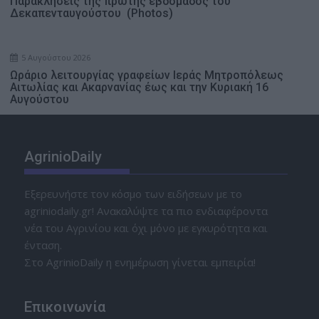
Παρακλήσεις της πρώτης εβδομάδος του
Δεκαπενταυγούστου (Photos)
5 Αυγούστου 2026
Ωράριο λειτουργίας γραφείων Ιεράς Μητροπόλεως
Αιτωλίας και Ακαρνανίας έως και την Κυριακή 16
Αυγούστου
AgrinioDaily
Εξερευνήστε τον κόσμο των ειδήσεων με το
agriniodaily.gr! Ανακαλύψτε τα πιο ενδιαφέροντα
νέα του Αγρινίου και όχι μόνο με εγκυρότητα και
ένταση.
Στο AgrinioDaily η ενημέρωση γίνεται εμπειρία!
Επικοινωνία