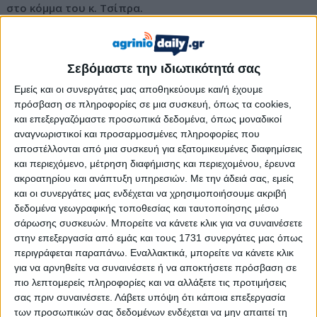
στο κόμμα του κ. Τσίπρα.
Η συνεδρίαση του Πολιτικού Συμβουλίου την προσεχή
Τετάρτη δεν αποκλείεται να καταλήξει και σε μια
Σεβόμαστε την ιδιωτικότητά σας
«σκιώδη κυβέρνηση», η οποία και θα αναλάβει το
καθημερινό μπρα ντε φερ με τους υπουργούς, αλλά και
Εμείς και οι συνεργάτες μας αποθηκεύουμε και/ή έχουμε
με τα νέα στελέχη που υπογράφουν την ιδρυτική
πρόσβαση σε πληροφορίες σε μια συσκευή, όπως τα cookies,
και επεξεργαζόμαστε προσωπικά δεδομένα, όπως μοναδικοί
διακήρυξη της ΕΛΑΣ. Αρκετοί «σκιώδεις» θα προκύψουν
αναγνωριστικοί και προσαρμοσμένες πληροφορίες που
από την κοινοβουλευτική ομάδα του κόμματος, καθώς
αποστέλλονται από μια συσκευή για εξατομικευμένες διαφημίσεις
ήδη αρκετοί βουλευτές έχουν αποκτήσει
και περιεχόμενο, μέτρηση διαφήμισης και περιεχομένου, έρευνα
«χαρτοφυλάκια» και «εξειδίκευση» σε διάφορους
ακροατηρίου και ανάπτυξη υπηρεσιών.
Με την άδειά σας, εμείς
τομείς.
και οι συνεργάτες μας ενδέχεται να χρησιμοποιήσουμε ακριβή
δεδομένα γεωγραφικής τοποθεσίας και ταυτοποίησης μέσω
Την ίδια ώρα ενεργοποιούνται οι «σύμμαχοι» στην
σάρωσης συσκευών. Μπορείτε να κάνετε κλικ για να συναινέσετε
αυτοδιοίκηση, στο λεκανοπέδιο και στη περιφέρεια- χθες, ο
στην επεξεργασία από εμάς και τους 1731 συνεργάτες μας όπως
Χάρης Δούκας μίλησε αμέσως μετά από τον Νίκο Ανδρουλάκη
περιγράφεται παραπάνω. Εναλλακτικά, μπορείτε να κάνετε κλικ
σε εκδήλωση της Επιτροπής Διεύρυνσης και Συμπαράταξης
για να αρνηθείτε να συναινέσετε ή να αποκτήσετε πρόσβαση σε
πιο λεπτομερείς πληροφορίες και να αλλάξετε τις προτιμήσεις
του Κώστα Σκανδαλίδη για το μέλλον των Δήμων, ενώ από
σας πριν συναινέσετε.
Λάβετε υπόψη ότι κάποια επεξεργασία
σήμερα ο αρχηγός του ΠΑΣΟΚ «βγαίνει έξω» στην
των προσωπικών σας δεδομένων ενδέχεται να μην απαιτεί τη