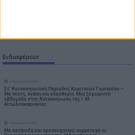
e-ΕΦΚΑ: Στις 7 Αυγούστου η καταβολή του
αδειοδωροσήμου σε 91.455 οικοδόμους
Ολοκληρώθηκαν οι εργασίες στο Προπονητικό Κέντρο
της Λίμνης Στράτου – Όλα έτοιμα για το Πανευρωπαϊκό
Πρωτάθλημα Θαλάσσιου Σκι Νέων 2026
Ενδιαφέρουν
5 Αυγούστου 2026
Στ’ Κατασκηνωτική Περίοδος Κοριτσιών Γυμνασίου –
Με πίστη, αγάπη και ελευθερία: Μια ξεχωριστή
εβδομάδα στην Κατασκήνωση της Ι. Μ.
Αιτωλοακαρνανίας
5 Αυγούστου 2026
Με κατάνυξη και προσευχητική συμμετοχή οι