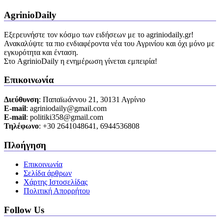
AgrinioDaily
Εξερευνήστε τον κόσμο των ειδήσεων με το agriniodaily.gr!
Ανακαλύψτε τα πιο ενδιαφέροντα νέα του Αγρινίου και όχι μόνο με
εγκυρότητα και ένταση.
Στο AgrinioDaily η ενημέρωση γίνεται εμπειρία!
Επικοινωνία
Διεύθυνση
: Παπαϊωάννου 21, 30131 Αγρίνιο
Ε-mail
: agriniodaily@gmail.com
Ε-mail
: politiki358@gmail.com
Τηλέφωνο
: +30 2641048641, 6944536808
Πλοήγηση
Επικοινωνία
Σελίδα άρθρων
Χάρτης Ιστοσελίδας
Πολιτική Απορρήτου
Follow Us