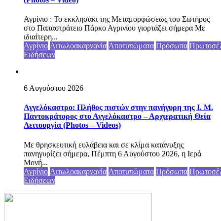
Αγρίνιο : Το εκκλησάκι της Μεταμορφώσεως του Σωτήρος
στο Παπαστράτειο Πάρκο Αγρινίου γιορτάζει σήμερα Με
ιδιαίτερη...
Αγρίνιο
Αιτωλοακαρνανία
Αποτυπώματα
Πρόσωπα
Πρωτοσέ
Ειδήσεων
6 Αυγούστου 2026
Αγγελόκαστρο: Πλήθος πιστών στην πανήγυρη της Ι. Μ.
Παντοκράτορος στο Αγγελόκαστρο – Αρχιερατική Θεία
Λειτουργία (Photos – Videos)
Με θρησκευτική ευλάβεια και σε κλίμα κατάνυξης
πανηγυρίζει σήμερα, Πέμπτη 6 Αυγούστου 2026, η Ιερά
Μονή...
Αγρίνιο
Αιτωλοακαρνανία
Αποτυπώματα
Πρόσωπα
Πρωτοσέ
Ειδήσεων