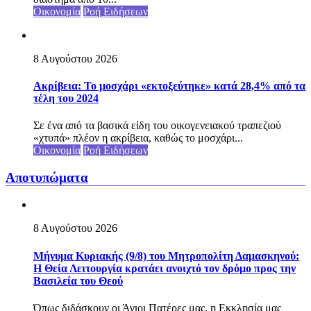
Οικονομία
Ροή Ειδήσεων
8 Αυγούστου 2026
Ακρίβεια: Το μοσχάρι «εκτοξεύτηκε» κατά 28,4% από τα
τέλη του 2024
Σε ένα από τα βασικά είδη του οικογενειακού τραπεζιού
«χτυπά» πλέον η ακρίβεια, καθώς το μοσχάρι...
Οικονομία
Ροή Ειδήσεων
Αποτυπώματα
8 Αυγούστου 2026
Μήνυμα Κυριακής (9/8) του Μητροπολίτη Δαμασκηνού:
Η Θεία Λειτουργία κρατάει ανοιχτό τον δρόμο προς την
Βασιλεία του Θεού
Όπως διδάσκουν οι Άγιοι Πατέρες μας, η Εκκλησία μας