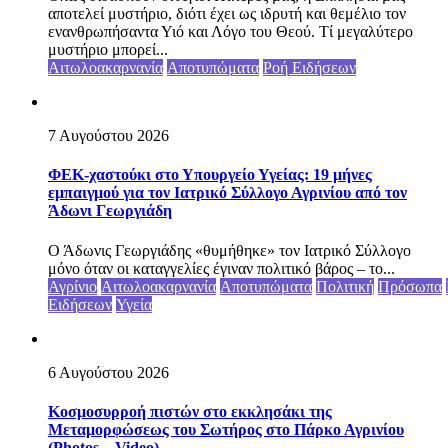
αποτελεί μυστήριο, διότι έχει ως ιδρυτή και θεμέλιο τον
ενανθρωπήσαντα Υιό και Λόγο του Θεού. Τί μεγαλύτερο
μυστήριο μπορεί...
Αιτωλοακαρνανία
Αποτυπώματα
Ροή Ειδήσεων
7 Αυγούστου 2026
ΦΕΚ-χαστούκι στο Υπουργείο Υγείας: 19 μήνες
εμπαιγμού για τον Ιατρικό Σύλλογο Αγρινίου από τον
Άδωνι Γεωργιάδη
Ο Άδωνις Γεωργιάδης «θυμήθηκε» τον Ιατρικό Σύλλογο
μόνο όταν οι καταγγελίες έγιναν πολιτικό βάρος – το...
Αγρίνιο
Αιτωλοακαρνανία
Αποτυπώματα
Πολιτική
Πρόσωπα
Ειδήσεων
Υγεία
6 Αυγούστου 2026
Κοσμοσυρροή πιστών στο εκκλησάκι της
Μεταμορφώσεως του Σωτήρος στο Πάρκο Αγρινίου
(Photos – Video)