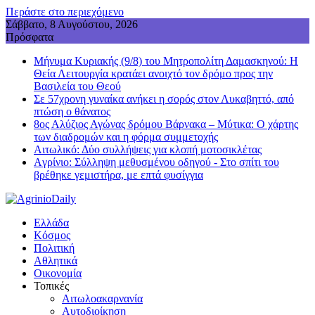
Περάστε στο περιεχόμενο
Σάββατο, 8 Αυγούστου, 2026
Πρόσφατα
Μήνυμα Κυριακής (9/8) του Μητροπολίτη Δαμασκηνού: Η
Θεία Λειτουργία κρατάει ανοιχτό τον δρόμο προς την
Βασιλεία του Θεού
Σε 57χρονη γυναίκα ανήκει η σορός στον Λυκαβηττό, από
πτώση ο θάνατος
8ος Αλύζιος Αγώνας δρόμου Βάρνακα – Μύτικα: Ο χάρτης
των διαδρομών και η φόρμα συμμετοχής
Aιτωλικό: Δύο συλλήψεις για κλοπή μοτοσικλέτας
Aγρίνιο: Σύλληψη μεθυσμένου οδηγού - Στο σπίτι του
βρέθηκε γεμιστήρα, με επτά φυσίγγια
Ελλάδα
Κόσμος
Πολιτική
Αθλητικά
Οικονομία
Τοπικές
Αιτωλοακαρνανία
Αυτοδιοίκηση