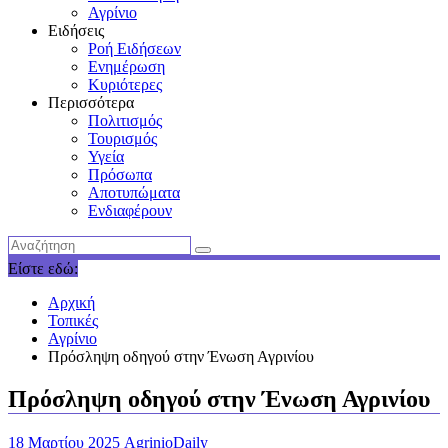
Αγρίνιο
Ειδήσεις
Ροή Ειδήσεων
Ενημέρωση
Κυριότερες
Περισσότερα
Πολιτισμός
Τουρισμός
Υγεία
Πρόσωπα
Αποτυπώματα
Ενδιαφέρουν
Είστε εδώ:
Αρχική
Τοπικές
Αγρίνιο
Πρόσληψη οδηγού στην Ένωση Αγρινίου
Πρόσληψη οδηγού στην Ένωση Αγρινίου
18 Μαρτίου 2025
AgrinioDaily