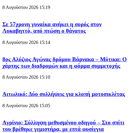
8 Αυγούστου 2026
15:19
Σε 57χρονη γυναίκα ανήκει η σορός στον
Λυκαβηττό, από πτώση ο θάνατος
8 Αυγούστου 2026
15:14
8ος Αλύζιος Αγώνας δρόμου Βάρνακα – Μύτικα: Ο
χάρτης των διαδρομών και η φόρμα συμμετοχής
8 Αυγούστου 2026
15:10
Aιτωλικό: Δύο συλλήψεις για κλοπή μοτοσικλέτας
8 Αυγούστου 2026
15:05
Aγρίνιο: Σύλληψη μεθυσμένου οδηγού – Στο σπίτι
του βρέθηκε γεμιστήρα, με επτά φυσίγγια