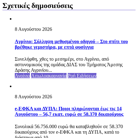
Σχετικές δημοσιεύσεις
8 Αυγούστου 2026
Aγρίνιο: Σύλληψη μεθυσμένου οδηγού – Στο σπίτι του
βρέθηκε γεμιστήρα, με επτά φυσίγγια
Συνελήφθη, χθες το μεσημέρι, στο Αγρίνιο, από
αστυνομικούς της ομάδας ΔΙΑΣ του Τμήματος Άμεσης
Δράσης Αγρινίου...
Αγρίνιο
Αιτωλοακαρνανία
Ροή Ειδήσεων
8 Αυγούστου 2026
e-ΕΦΚΑ και ΔΥΠΑ: Ποιοι πληρώνονται έως τις 14
Αυγούστου – 56,7 εκατ. ευρώ σε 58.370 δικαιούχους
Συνολικά 56.756.000 ευρώ θα καταβληθούν σε 58.370
δικαιούχους από τον e-ΕΦΚΑ και τη ΔΥΠΑ, κατά το
διάστημα από 10...