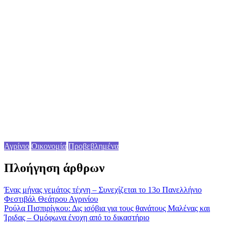
Αγρίνιο
Οικονομία
Προβεβλημένα
Πλοήγηση άρθρων
Ένας μήνας γεμάτος τέχνη – Συνεχίζεται το 13ο Πανελλήνιο
Φεστιβάλ Θεάτρου Αγρινίου
Ρούλα Πισπιρίγκου: Δις ισόβια για τους θανάτους Μαλένας και
Ίριδας – Ομόφωνα ένοχη από το δικαστήριο