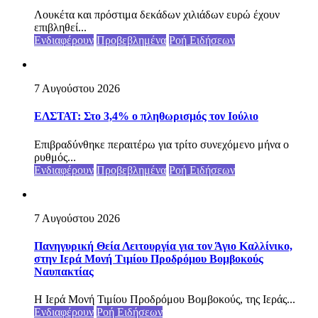
Λουκέτα και πρόστιμα δεκάδων χιλιάδων ευρώ έχουν
επιβληθεί...
Ενδιαφέρουν
Προβεβλημένα
Ροή Ειδήσεων
7 Αυγούστου 2026
ΕΛΣΤΑΤ: Στο 3,4% ο πληθωρισμός τον Ιούλιο
Επιβραδύνθηκε περαιτέρω για τρίτο συνεχόμενο μήνα ο
ρυθμός...
Ενδιαφέρουν
Προβεβλημένα
Ροή Ειδήσεων
7 Αυγούστου 2026
Πανηγυρική Θεία Λειτουργία για τον Άγιο Καλλίνικο,
στην Ιερά Μονή Τιμίου Προδρόμου Βομβοκούς
Ναυπακτίας
Η Ιερά Μονή Τιμίου Προδρόμου Βομβοκούς, της Ιεράς...
Ενδιαφέρουν
Ροή Ειδήσεων