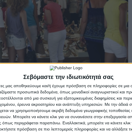
λοκληρώθηκε, αλλά η κίνηση στην αγορά ήταν κάτω από τις
Σεβόμαστε την ιδιωτικότητά σας
με συνέπεια να έχουμε χαμηλή επισκεψιμότητα, μικρό
κριτικά και με την αντίστοιχη περυσινή περίοδο. Η εξέλιξη
άτες μας αποθηκεύουμε και/ή έχουμε πρόσβαση σε πληροφορίες σε μια
ργαζόμαστε προσωπικά δεδομένα, όπως μοναδικοί αναγνωριστικοί και 
τι η εικόνα στην αγορά δεν αλλάζει ,ενώ το κόστος
στέλλονται από μια συσκευή για εξατομικευμένες διαφημίσεις και περ
ι μαζί με την τεκμαρτή φορολόγηση πιέζουν συνεχώς τις
εχομένου, έρευνα ακροατηρίου και ανάπτυξη υπηρεσιών.
Με την άδειά σα
ατιών Δήμου Αγρινίου ΣΕΕΔΑ για ακόμη μια φορά θέλει…
χεται να χρησιμοποιήσουμε ακριβή δεδομένα γεωγραφικής τοποθεσίας 
ών. Μπορείτε να κάνετε κλικ για να συναινέσετε στην επεξεργασία απ
 όπως περιγράφεται παραπάνω. Εναλλακτικά, μπορείτε να κάνετε κλικ γ
οκτήσετε πρόσβαση σε πιο λεπτομερείς πληροφορίες και να αλλάξετε τι