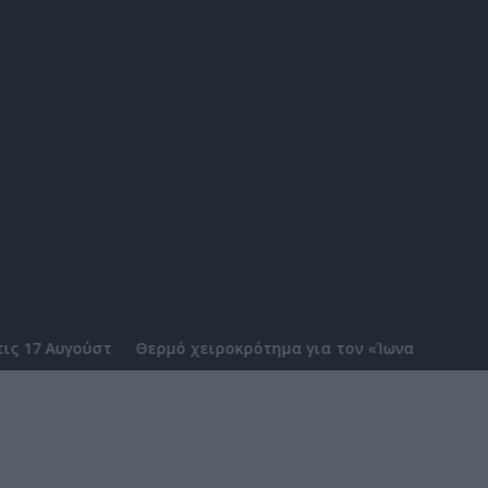
ία αφιερωμένη στις γυναίκες που σημάδεψαν το ρεμπέτικο τρ
ροκρότημα για τον «Ίωνα» στο Κάστρο της Ναυπάκτου (Photo
Σε μωβ αποχρώσε