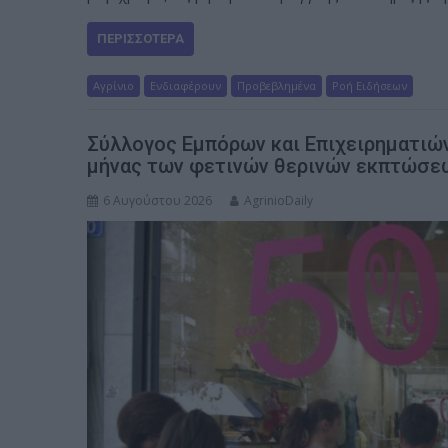
ΠΕΡΙΣΣΌΤΕΡΑ
Αγρίνιο
Ενδιαφέρουν
Προβεβλημένα
Ροή Ειδήσεων
Σύλλογος Εμπόρων και Επιχειρηματιώ
μήνας των φετινών θερινών εκπτώσε
6 Αυγούστου 2026
AgrinioDaily