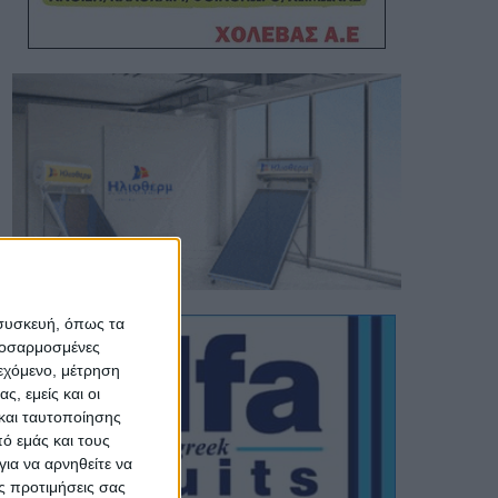
 συσκευή, όπως τα
προσαρμοσμένες
ιεχόμενο, μέτρηση
ς, εμείς και οι
και ταυτοποίησης
ό εμάς και τους
ια να αρνηθείτε να
ς προτιμήσεις σας