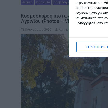
Αγρίνιο
Οικονομία
Προβεβλημένα
Ροή Ειδήσεων
πριν συναινέσετε.
Λά
απαιτεί τη συγκατάθ
ισχύουν μόνο για αυ
Κοσμοσυρροή πιστών στο εκκλησάκι
συγκατάθεσή σας ανά
Αγρινίου (Photos – Video)
"Απορρήτου" στο κάτ
6 Αυγούστου 2026
AgrinioDaily
ΠΕΡΙΣΣΟΤΕΡΕΣ 