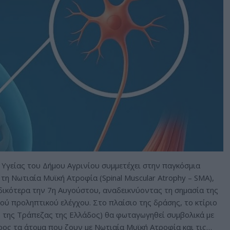
γείας του Δήμου Αγρινίου συμμετέχει στην παγκόσμια
η Νωτιαία Μυϊκή Ατροφία (Spinal Muscular Atrophy – SMA),
δικότερα την 7η Αυγούστου, αναδεικνύοντας τη σημασία της
ού προληπτικού ελέγχου. Στο πλαίσιο της δράσης, το κτίριο
ο της Τράπεζας της Ελλάδος) θα φωταγωγηθεί συμβολικά με
ρος τα άτομα που ζουν με Νωτιαία Μυϊκή Ατροφία και τις…