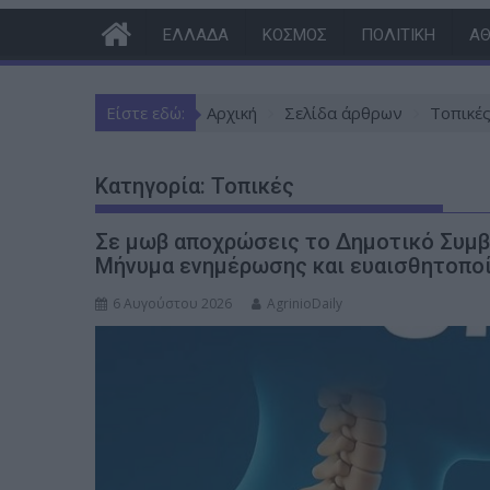
ν
ΕΛΛΆΔΑ
ΚΌΣΜΟΣ
ΠΟΛΙΤΙΚΉ
ΑΘ
ο
Είστε εδώ:
Αρχική
Σελίδα άρθρων
Τοπικέ
Κατηγορία:
Τοπικές
Σε μωβ αποχρώσεις το Δημοτικό Συμβο
Μήνυμα ενημέρωσης και ευαισθητοπο
6 Αυγούστου 2026
AgrinioDaily