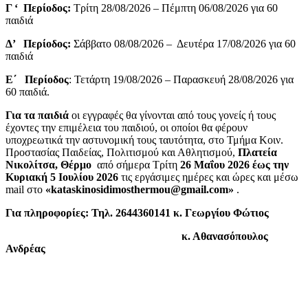
Γ ‘ Περίοδος:
Τρίτη 28/08/2026 – Πέμπτη 06/08/2026 για 60
παιδιά
Δ’ Περίοδος:
Σάββατο 08/08/2026 – Δευτέρα 17/08/2026 για 60
παιδιά
Ε΄ Περίοδος
: Τετάρτη 19/08/2026 – Παρασκευή 28/08/2026 για
60 παιδιά.
Για τα παιδιά
οι εγγραφές θα γίνονται από τους γονείς ή τους
έχοντες την επιμέλεια του παιδιού, οι οποίοι θα φέρουν
υποχρεωτικά την αστυνομική τους ταυτότητα, στο Τμήμα Κοιν.
Προστασίας Παιδείας, Πολιτισμού και Αθλητισμού,
Πλατεία
Νικολίτσα, Θέρμο
από σήμερα Τρίτη
26 Μαΐου 2026 έως την
Κυριακή 5 Ιουλίου 2026
τις εργάσιμες ημέρες και ώρες και μέσω
mail στο
«kataskinosidimosthermou@gmail.com»
.
Για πληροφορίες: Τηλ. 2644360141 κ. Γεωργίου Φώτιος
κ. Αθανασόπουλος
Ανδρέας