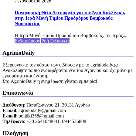
7 Αυγούστου 2026
Πανηγυρική Θεία Λειτουργία για τον Άγιο Καλλίνικο,
στην Ιερά Μονή Τιμίου Προδρόμου Βομβοκούς
Ναυπακτίας
Η Ιερά Μονή Τιμίου Προδρόμου Βομβοκούς, της Ιεράς...
Ενδιαφέρουν
Ροή Ειδήσεων
AgrinioDaily
Εξερευνήστε τον κόσμο των ειδήσεων με το agriniodaily.gr!
Ανακαλύψτε τα πιο ενδιαφέροντα νέα του Αγρινίου και όχι μόνο με
εγκυρότητα και ένταση.
Στο AgrinioDaily η ενημέρωση γίνεται εμπειρία!
Επικοινωνία
Διεύθυνση
: Παπαϊωάννου 21, 30131 Αγρίνιο
Ε-mail
: agriniodaily@gmail.com
Ε-mail
: politiki358@gmail.com
Τηλέφωνο
: +30 2641048641, 6944536808
Πλοήγηση