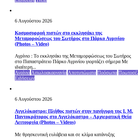
6 Αυγούστου 2026
Κοσμοσυρροή πιστών στο εκκλησάκι της
Μεταμορφώσεως του Σωτήρος στο Πάρκο Αγρινίου
(Photos – Video)
Αγρίνιο : Το εκκλησάκι της Μεταμορφώσεως του Σωτήρος
στο Παπαστράτειο Πάρκο Αγρινίου γιορτάζει σήμερα Με
ιδιαίτερη...
Αγρίνιο
Αιτωλοακαρνανία
Αποτυπώματα
Πρόσωπα
Πρωτοσέ
Ειδήσεων
6 Αυγούστου 2026
Αγγελόκαστρο: Πλήθος πιστών στην πανήγυρη της Ι. Μ.
Παντοκράτορος στο Αγγελόκαστρο – Αρχιερατική Θεία
Λειτουργία (Photos – Videos)
Με θρησκευτική ευλάβεια και σε κλίμα κατάνυξης