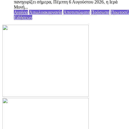
πανηγυρίζει σήμερα, Πέμπτη 6 Αυγούστου 2026, η Ιερά
Μονή...
Αγρίνιο
Αιτωλοακαρνανία
Αποτυπώματα
Πρόσωπα
Πρωτοσέ
Ειδήσεων