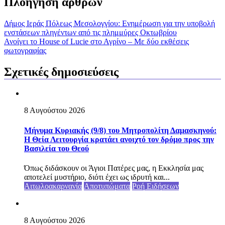
Πλοήγηση άρθρων
Δήμος Ιεράς Πόλεως Μεσολογγίου: Ενημέρωση για την υποβολή
ενστάσεων πληγέντων από τις πλημμύρες Οκτωβρίου
Ανοίγει το House of Lucie στο Αγρίνο – Με δύο εκθέσεις
φωτογραφίας
Σχετικές δημοσιεύσεις
8 Αυγούστου 2026
Μήνυμα Κυριακής (9/8) του Μητροπολίτη Δαμασκηνού:
Η Θεία Λειτουργία κρατάει ανοιχτό τον δρόμο προς την
Βασιλεία του Θεού
Όπως διδάσκουν οι Άγιοι Πατέρες μας, η Εκκλησία μας
αποτελεί μυστήριο, διότι έχει ως ιδρυτή και...
Αιτωλοακαρνανία
Αποτυπώματα
Ροή Ειδήσεων
8 Αυγούστου 2026