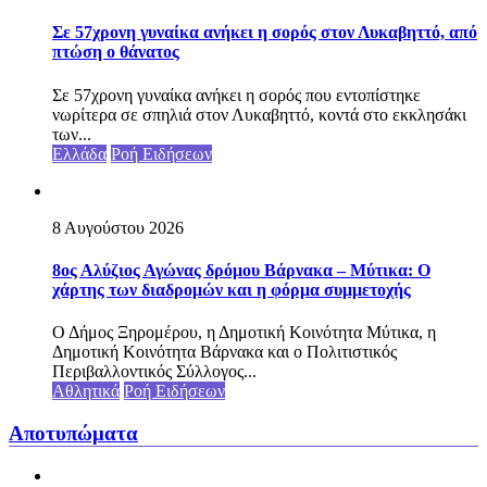
Σε 57χρονη γυναίκα ανήκει η σορός στον Λυκαβηττό, από
πτώση ο θάνατος
Σε 57χρονη γυναίκα ανήκει η σορός που εντοπίστηκε
νωρίτερα σε σπηλιά στον Λυκαβηττό, κοντά στο εκκλησάκι
των...
Ελλάδα
Ροή Ειδήσεων
8 Αυγούστου 2026
8ος Αλύζιος Αγώνας δρόμου Βάρνακα – Μύτικα: Ο
χάρτης των διαδρομών και η φόρμα συμμετοχής
Ο Δήμος Ξηρομέρου, η Δημοτική Κοινότητα Μύτικα, η
Δημοτική Κοινότητα Βάρνακα και ο Πολιτιστικός
Περιβαλλοντικός Σύλλογος...
Αθλητικά
Ροή Ειδήσεων
Αποτυπώματα