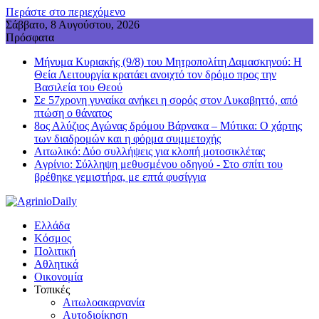
Περάστε στο περιεχόμενο
Σάββατο, 8 Αυγούστου, 2026
Πρόσφατα
Μήνυμα Κυριακής (9/8) του Μητροπολίτη Δαμασκηνού: Η
Θεία Λειτουργία κρατάει ανοιχτό τον δρόμο προς την
Βασιλεία του Θεού
Σε 57χρονη γυναίκα ανήκει η σορός στον Λυκαβηττό, από
πτώση ο θάνατος
8ος Αλύζιος Αγώνας δρόμου Βάρνακα – Μύτικα: Ο χάρτης
των διαδρομών και η φόρμα συμμετοχής
Aιτωλικό: Δύο συλλήψεις για κλοπή μοτοσικλέτας
Aγρίνιο: Σύλληψη μεθυσμένου οδηγού - Στο σπίτι του
βρέθηκε γεμιστήρα, με επτά φυσίγγια
Ελλάδα
Κόσμος
Πολιτική
Αθλητικά
Οικονομία
Τοπικές
Αιτωλοακαρνανία
Αυτοδιοίκηση