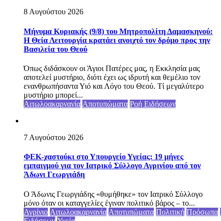
8 Αυγούστου 2026
Μήνυμα Κυριακής (9/8) του Μητροπολίτη Δαμασκηνού:
Η Θεία Λειτουργία κρατάει ανοιχτό τον δρόμο προς την
Βασιλεία του Θεού
Όπως διδάσκουν οι Άγιοι Πατέρες μας, η Εκκλησία μας
αποτελεί μυστήριο, διότι έχει ως ιδρυτή και θεμέλιο τον
ενανθρωπήσαντα Υιό και Λόγο του Θεού. Τί μεγαλύτερο
μυστήριο μπορεί...
Αιτωλοακαρνανία
Αποτυπώματα
Ροή Ειδήσεων
7 Αυγούστου 2026
ΦΕΚ-χαστούκι στο Υπουργείο Υγείας: 19 μήνες
εμπαιγμού για τον Ιατρικό Σύλλογο Αγρινίου από τον
Άδωνι Γεωργιάδη
Ο Άδωνις Γεωργιάδης «θυμήθηκε» τον Ιατρικό Σύλλογο
μόνο όταν οι καταγγελίες έγιναν πολιτικό βάρος – το...
Αγρίνιο
Αιτωλοακαρνανία
Αποτυπώματα
Πολιτική
Πρόσωπα
Ειδήσεων
Υγεία