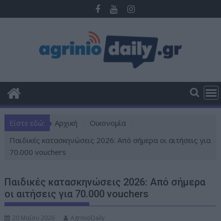
Π
ε
ρ
ά
σ
τ
ε
σ
τ
ο
Είστε εδώ:
Αρχική
Οικονομία
π
ε
Παιδικές κατασκηνώσεις 2026: Από σήμερα οι αιτήσεις για
ρ
70.000 vouchers
ι
ε
Παιδικές κατασκηνώσεις 2026: Από σήμερα
χ
οι αιτήσεις για 70.000 vouchers
ό
μ
20 Μαΐου 2026
AgrinioDaily
ε