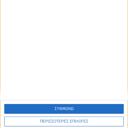
Σχετικές δημοσιεύσεις
σ
η
ά
ρ
θ
ρ
ω
ν
Πώς έγινε η τραγωδία με την νεκρή μητέρα στα
Μάλια: Βούτηξε για να βοηθήσει τη φίλη της και
πνίγηκε, τα παιδιά φώναζαν για βοήθεια
ΣΥΜΦΩΝΩ
ΠΕΡΙΣΣΟΤΕΡΕΣ ΕΠΙΛΟΓΕΣ