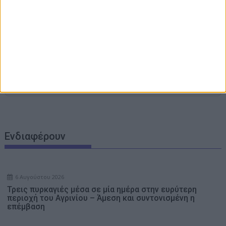
Τρεις πυρκαγιές μέσα σε μία ημέρα στην ευρύτερη
περιοχή του Αγρινίου – Άμεση και συντονισμένη η
επέμβαση
Παναιτωλικός: Το δίδυμο προσμονής, η άμεση ανάγκη και
ο Αλμπάνης
10ος Αγώνας Δρόμου Παπαδάτου Ξηρομέρου: Μεγάλη
συμμετοχή και απόλυτη επιτυχία στην επετειακή
διοργάνωση (Photos)
Η ΕΛΕΠΑΠ-Αγρινίου, αναζητά για πλήρη απασχόληση
Βοηθητικό Προσωπικό
Ενδιαφέρουν
6 Αυγούστου 2026
Τρεις πυρκαγιές μέσα σε μία ημέρα στην ευρύτερη
περιοχή του Αγρινίου – Άμεση και συντονισμένη η
επέμβαση