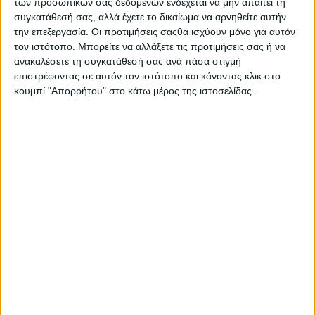
των προσωπικών σας δεδομένων ενδέχεται να μην απαιτεί τη
συγκατάθεσή σας, αλλά έχετε το δικαίωμα να αρνηθείτε αυτήν
Οι αιτήσεις θα υποβάλλονται αποκλειστικά μέσω gov.gr με
την επεξεργασία. Οι προτιμήσεις σαςθα ισχύουν μόνο για αυτόν
τους κωδικούς TAXISnet, στη διεύθυνση:
τον ιστότοπο. Μπορείτε να αλλάξετε τις προτιμήσεις σας ή να
https://www.gov.gr/ipiresies/ergasia-kai-
ανακαλέσετε τη συγκατάθεσή σας ανά πάσα στιγμή
asphalise/kataskenoseis/programmata-kataskenoseon-oaed
επιστρέφοντας σε αυτόν τον ιστότοπο και κάνοντας κλικ στο
κουμπί "Απορρήτου" στο κάτω μέρος της ιστοσελίδας.
Συγκεκριμένα η διαδρομή είναι: Αρχική – Εργασία και
ασφάλιση – Κατασκηνώσεις – Προγράμματα κατασκηνώσεων
Δημόσιας Υπηρεσίας Απασχόλησης ΔΥΠΑ.
Δικαιούχοι είναι οι γονείς ή οι ασκούντες την επιμέλεια
(ανάδοχοι, κηδεμόνες κ.ο.κ.) ωφελουμένων παιδιών, οι
οποίοι είναι:
εργαζόμενοι με εξαρτημένη σχέση εργασίας ιδιωτικού
δικαίου,
ασφαλισμένοι στον e-EΦΚΑ λόγω εξαρτημένης σχέσης
εργασίας με εισφορές υπέρ του κλάδου ανεργίας της ΔΥΠΑ,