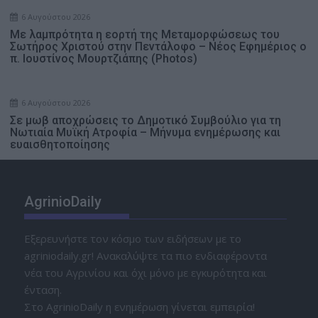
6 Αυγούστου 2026
Με λαμπρότητα η εορτή της Μεταμορφώσεως του
Σωτήρος Χριστού στην Πεντάλοφο – Nέος Εφημέριος ο
π. Ιουστίνος Μουρτζιάπης (Photos)
6 Αυγούστου 2026
Σε μωβ αποχρώσεις το Δημοτικό Συμβούλιο για τη
Νωτιαία Μυϊκή Ατροφία – Μήνυμα ενημέρωσης και
ευαισθητοποίησης
AgrinioDaily
Εξερευνήστε τον κόσμο των ειδήσεων με το
agriniodaily.gr! Ανακαλύψτε τα πιο ενδιαφέροντα
νέα του Αγρινίου και όχι μόνο με εγκυρότητα και
ένταση.
Στο AgrinioDaily η ενημέρωση γίνεται εμπειρία!