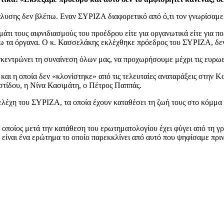
λυσης δεν βλέπω. Εναν ΣΥΡΙΖΑ διαφορετικό από ό,τι τον γνωρίσαμε
 μάτι τους αιφνιδιασμούς του προέδρου είτε για οργανωτικά είτε γι
ω τα όργανα. Ο κ. Κασσελάκης εκλέχθηκε πρόεδρος του ΣΥΡΙΖΑ, δεν
κεντρώνει τη συναίνεση όλων μας, να προχωρήσουμε μέχρι τις ευρωε
και η οποία δεν «κλονίστηκε» από τις τελευταίες αναταράξεις στην
τίδου, η Νίνα Κασιμάτη, ο Πέτρος Παππάς.
λέχη του ΣΥΡΙΖΑ, τα οποία έχουν καταθέσει τη ζωή τους στο κόμμα α
 οποίος μετά την κατάθεση του ερωτηματολογίου έχει φύγει από τη 
 είναι ένα ερώτημα το οποίο παρεκκλίνει από αυτό που ψηφίσαμε πριν