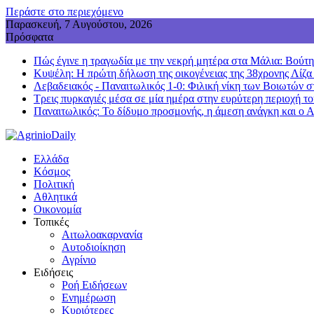
Περάστε στο περιεχόμενο
Παρασκευή, 7 Αυγούστου, 2026
Πρόσφατα
Πώς έγινε η τραγωδία με την νεκρή μητέρα στα Μάλια: Βούτηξε
Κυψέλη: Η πρώτη δήλωση της οικογένειας της 38χρονης Λίζα
Λεβαδειακός - Παναιτωλικός 1-0: Φιλική νίκη των Βοιωτών σ
Τρεις πυρκαγιές μέσα σε μία ημέρα στην ευρύτερη περιοχή τ
Παναιτωλικός: Το δίδυμο προσμονής, η άμεση ανάγκη και ο 
Ελλάδα
Κόσμος
Πολιτική
Αθλητικά
Οικονομία
Τοπικές
Αιτωλοακαρνανία
Αυτοδιοίκηση
Αγρίνιο
Ειδήσεις
Ροή Ειδήσεων
Ενημέρωση
Κυριότερες