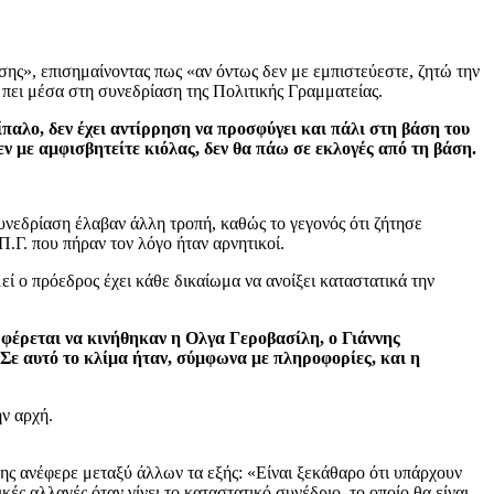
ης», επισημαίνοντας πως «αν όντως δεν με εμπιστεύεστε, ζητώ την
 πει μέσα στη συνεδρίαση της Πολιτικής Γραμματείας.
αλο, δεν έχει αντίρρηση να προσφύγει και πάλι στη βάση του
ν με αμφισβητείτε κιόλας, δεν θα πάω σε εκλογές από τη βάση.
υνεδρίαση έλαβαν άλλη τροπή, καθώς το γεγονός ότι ζήτησε
Π.Γ. που πήραν τον λόγο ήταν αρνητικοί.
ί ο πρόεδρος έχει κάθε δικαίωμα να ανοίξει καταστατικά την
φέρεται να κινήθηκαν η Ολγα Γεροβασίλη, ο Γιάννης
Σε αυτό το κλίμα ήταν, σύμφωνα με πληροφορίες, και η
ν αρχή.
ς ανέφερε μεταξύ άλλων τα εξής: «Είναι ξεκάθαρο ότι υπάρχουν
ές αλλαγές όταν γίνει το καταστατικό συνέδριο, το οποίο θα είναι