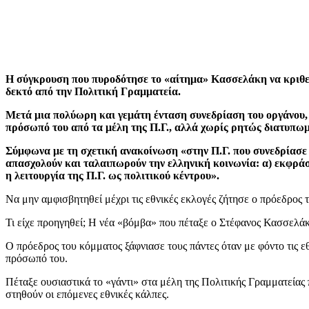
Η σύγκρουση που πυροδότησε το «αίτημα» Κασσελάκη να κριθεί μ
δεκτό από την Πολιτική Γραμματεία.
Μετά μια πολύωρη και γεμάτη ένταση συνεδρίαση του οργάνου,
πρόσωπό του από τα μέλη της Π.Γ., αλλά χωρίς ρητώς διατυπωμ
Σύμφωνα με τη σχετική ανακοίνωση «στην Π.Γ. που συνεδρίασε 
απασχολούν και ταλαιπωρούν την ελληνική κοινωνία: α) εκφράσ
η λειτουργία της Π.Γ. ως πολιτικού κέντρου».
Να μην αμφισβητηθεί μέχρι τις εθνικές εκλογές ζήτησε ο πρόεδρος
Τι είχε προηγηθεί; Η νέα «βόμβα» που πέταξε ο Στέφανος Κασσελάκ
Ο πρόεδρος του κόμματος ξάφνιασε τους πάντες όταν με φόντο τις 
πρόσωπό του.
Πέταξε ουσιαστικά το «γάντι» στα μέλη της Πολιτικής Γραμματείας 
στηθούν οι επόμενες εθνικές κάλπες.