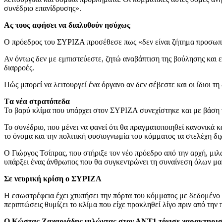
συνέδριο επανίδρυσης».
Ας τους αφήσει να διαλυθούν ησύχως
Ο πρόεδρος του ΣΥΡΙΖΑ προσέθεσε πως «δεν είναι ζήτημα προσωπικό 
Αν όντως δεν με εμπιστεύεστε, ζητώ αναβάπτιση της βούλησης και ε
διαρροές.
Πώς μπορεί να λειτουργεί ένα όργανο αν δεν σέβεστε και οι ίδιοι τη
Tα νέα στρατόπεδα
Το βαρύ κλίμα που υπάρχει στον ΣΥΡΙΖΑ συνεχίστηκε και με βάση τ
Το συνέδριο, που μένει να φανεί ότι θα πραγματοποιηθεί κανονικά
το όνομα και την πολιτική φυσιογνωμία του κόμματος τα στελέχη δ
Ο Γιώργος Τσίπρας, που στήριξε τον νέο πρόεδρο από την αρχή, μι
υπάρξει ένας άνθρωπος που θα συγκεντρώνει τη συναίνεση όλων μα
Σε νευρική κρίση ο ΣΥΡΙΖΑ
Η εσωστρέφεια έχει χτυπήσει την πόρτα του κόμματος με δεδομένο π
περιπτώσεις θυμίζει το κλίμα που είχε προκληθεί λίγο πριν από την
Ο Κώστας Ζαχαριάδης μιλώντας στον ΑΝΤ1 τόνισε χαρακτηριστι