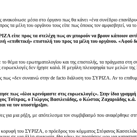
 ανακοίνωσε μέσα στο όργανο πως θα κάνει «ένα συνέδριο επανίδρυσ
ος τα μέλη του οργάνου τους είπε πως όποιος τον αμφισβητεί, να το
Α είπε προς τα στελέχη πως αν μπορούν να βρουν κάποιον αντίπ
νή «επιθετική» επιστολή του προς τα μέλη του οργάνου. «Αφού δε
 το θέμα του ερωτηματολογίου και της επιστολής, τα πράγματα στη σ
τις ευρωεκλογές δεν ήχησε καλά. Η μεγάλη πλειοψηφία των μελών της 
 πως «δεν συναινώ στην de facto διάλυση του ΣΥΡΙΖΑ. Αν το επιθυμε
σε πως «όλοι κρινόμαστε στις ευρωεκλογές». Στην ίδια γραμμή 
ος Τσίπρας, ο Γιώργος Βασιλειάδης, ο Κώστας Ζαχαριάδης κ.ά. 
αι να τον υποστήριξαν.
ες για μια ρήξη, με απότελεσμα τον συμβιβασμό που αναφέρθηκε στη
ν κορυφή του ΣΥΡΙΖΑ, ο πρόεδρος του κόμματος Στέφανος Κασσελάκη
ουν σε μια άλλη συγκυρία. Θα κάνω τις προτάσεις μου για καταστατικ