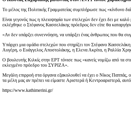
Το μέλος της Πολιτικής Γραμματείας συμπλήρωσε πως «κίνδυνο διά
Είναι γεγονός πως η πλειοψηφία των στελεχών δεν έχει δει με καλό
εκλέχθηκε ο Στέφανος Κασσελάκης πρόεδρος δεν είπε θα καταργήσ
«Αν δεν υπάρξει συνεννόηση, να υπάρξει ένας άνθρωπος που θα συγ
Υπάρχει μια ομάδα στελεχών που στηρίζει τον Στέφανο Κασσελάκη 
Αυγέρη, ο Ευάγγελος Αποστολάκης, η Ελενα Ακρίτα, η Ραλλία Χρησ
Ο βουλευτής Κιλκίς στην ΕΡΤ τόνισε πως «κανείς νομίζω από τα στε
εκλεγμένο πρόεδρο του ΣΥΡΙΖΑ».
Μεγάλη επιρροή στα όργανα εξακολουθεί να έχει ο Νίκος Παππάς, ο
τα μέλη μας αν πρέπει να είμαστε Αριστερά ή Κεντροαριστερά, αυτό
https://www.kathimerini.gr/