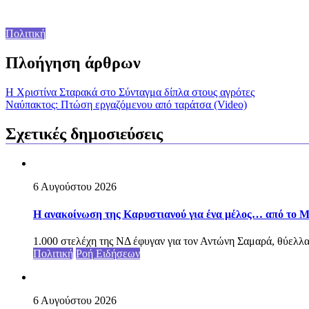
Πολιτική
Πλοήγηση άρθρων
Η Χριστίνα Σταρακά στο Σύνταγμα δίπλα στους αγρότες
Ναύπακτος: Πτώση εργαζόμενου από ταράτσα (Video)
Σχετικές δημοσιεύσεις
6 Αυγούστου 2026
Η ανακοίνωση της Καρυστιανού για ένα μέλος… από το Μ
1.000 στελέχη της ΝΔ έφυγαν για τον Αντώνη Σαμαρά, θύελ
Πολιτική
Ροή Ειδήσεων
6 Αυγούστου 2026