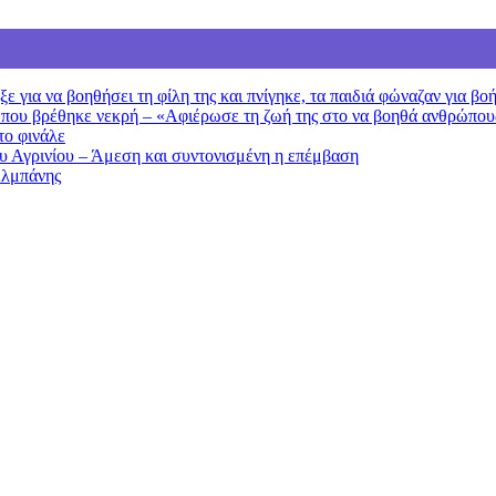
 για να βοηθήσει τη φίλη της και πνίγηκε, τα παιδιά φώναζαν για βο
 που βρέθηκε νεκρή – «Αφιέρωσε τη ζωή της στο να βοηθά ανθρώπου
το φινάλε
ου Αγρινίου – Άμεση και συντονισμένη η επέμβαση
Αλμπάνης