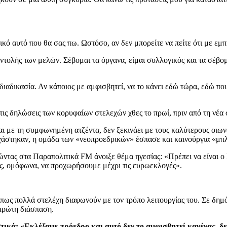
αυτό που θα σας πω. Ωστόσο, αν δεν μπορείτε να πείτε ότι με εμπισ
ντολής των μελών. Σέβομαι τα όργανα, είμαι συλλογικός και τα σέβο
 διαδικασία. Αν κάποιος με αμφισβητεί, να το κάνει εδώ τώρα, εδώ πο
ις δηλώσεις των κορυφαίων στελεχών χθες το πρωί, πριν από τη νέα
 και με τη συμφωνημένη ατζέντα, δεν ξεκινάει με τους καλύτερους ο
ιχάστηκαν, η ομάδα των «νεοπροεδρικών» έσπασε και καινούργια «μπ
λώντας στα Παραπολιτικά FM άνοιξε θέμα ηγεσίας: «Πρέπει να είναι ο
ς, ομόφωνα, να προχωρήσουμε μέχρι τις ευρωεκλογές».
ως πολλά στελέχη διαφωνούν με τον τρόπο λειτουργίας του. Σε δημόσ
 πρώτη διάσπαση.
κά: «Εκλέξαμε πρόεδρο και αυτό δεν το αμφισβητεί κανένας, δε