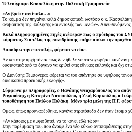
Τελεσίγραφο Κασσελάκη στην Πολιτική Γραμματεία
«Αν βρείτε αντίπαλο…»
To κόμμα δεν πηγαίνει καλά δημοσκοπικά, ωστόσο ο κ. Κασσελάκης
αναβάπτιση της βούλησης και εντολής των μελών». Απευθυνόμενος πρ
Καλά πληροφορημένες πηγές ανέφεραν πως ο πρόεδρος του ΣΥΡΙΖ
κόμματος. Στο τέλος της συνεδρίασης «πήρε πίσω» την προχθεσι
Αποσύρω την επιστολή», φέρεται να είπε.
Αν και στην αρχή τόνισε πως δεν ήθελε να στενοχωρήσει κανέναν με
ουσιαστικά από το όργανο να κριθεί στις εθνικές εκλογές και όχι σ
Ο Διονύσης Τεμπονέρας φέρεται να του απάντησε σε υψηλούς τόνους
διαδικασία προεδρικής εκλογής».
Σύμφωνα με πληροφορίες, ο Θανάσης Θεοχαρόπουλος του απάντη
Ραγκούσης, η Κατερίνα Νοτοπούλου, η Ζωή Καρκούλια, ο Γιώργ
τοποθέτηση του Παύλου Πολάκη. Μόνο τρία μέλη της Π.Γ. φέρετ
Ομως, όπως προαναφέρθηκε, κανένα στρατόπεδο δεν ήταν έτοιμο χθ
«Αν κάποιος με αμφισβητεί, να το κάνει εδώ τώρα»
Στην παρέμβασή του, που άνοιξε ένα νέο κύκλο αντιπαράθεσης στη
λειτουργικά και δομικά προβλήματα. Οι κομματικές αυτές δομές ανήκ