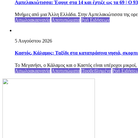
Αμπελακιώτισσα: Έφυγε στα 14 και έχτιζε ως τα 69 | Ο 9
Μνήμες από μια Άλλη Ελλάδα. Στην Αμπελακιώτισσα της ορε
Αιτωλοακαρνανία
Αποτυπώματα
Ροή Ειδήσεων
5 Αυγούστου 2026
Καστός, Κάλαμος: Ταξίδι στα καταπράσινα νησιά, σκορπι
Το Μεγανήσι, ο Κάλαμος και ο Καστός είναι υπέροχοι μικροί, 
Αιτωλοακαρνανία
Αποτυπώματα
Προβεβλημένα
Ροή Ειδήσε