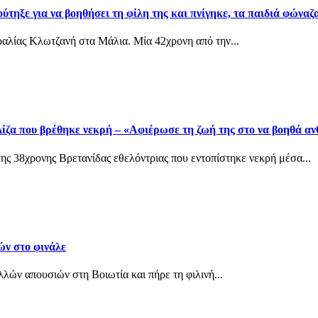
τηξε για να βοηθήσει τη φίλη της και πνίγηκε, τα παιδιά φώναζα
αραλίας Κλωτζανή στα Μάλια. Μία 42χρονη από την...
ίζα που βρέθηκε νεκρή – «Αφιέρωσε τη ζωή της στο να βοηθά α
ης 38χρονης Βρετανίδας εθελόντριας που εντοπίστηκε νεκρή μέσα...
ών στο φινάλε
λών απουσιών στη Βοιωτία και πήρε τη φιλινή...