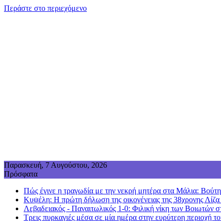
Περάστε στο περιεχόμενο
Παρασκευή, 7 Αυγούστου, 2026
Πρόσφατα
Πώς έγινε η τραγωδία με την νεκρή μητέρα στα Μάλια: Βούτηξε
Κυψέλη: Η πρώτη δήλωση της οικογένειας της 38χρονης Λίζα
Λεβαδειακός - Παναιτωλικός 1-0: Φιλική νίκη των Βοιωτών σ
Τρεις πυρκαγιές μέσα σε μία ημέρα στην ευρύτερη περιοχή τ