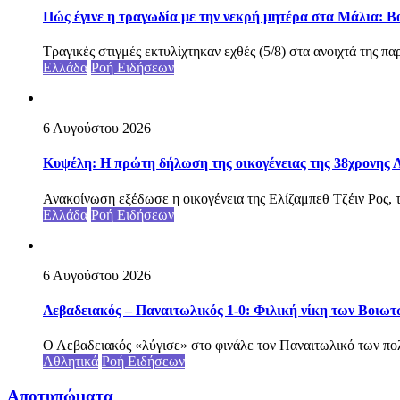
Πώς έγινε η τραγωδία με την νεκρή μητέρα στα Μάλια: Βού
Τραγικές στιγμές εκτυλίχτηκαν εχθές (5/8) στα ανοιχτά της π
Ελλάδα
Ροή Ειδήσεων
6 Αυγούστου 2026
Κυψέλη: Η πρώτη δήλωση της οικογένειας της 38χρονης Λ
Ανακοίνωση εξέδωσε η οικογένεια της Ελίζαμπεθ Τζέιν Ρος, τ
Ελλάδα
Ροή Ειδήσεων
6 Αυγούστου 2026
Λεβαδειακός – Παναιτωλικός 1-0: Φιλική νίκη των Βοιωτ
Ο Λεβαδειακός «λύγισε» στο φινάλε τον Παναιτωλικό των πολ
Αθλητικά
Ροή Ειδήσεων
Αποτυπώματα