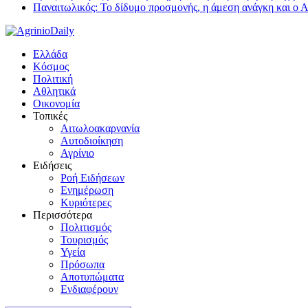
Παναιτωλικός: Το δίδυμο προσμονής, η άμεση ανάγκη και ο 
Ελλάδα
Κόσμος
Πολιτική
Αθλητικά
Οικονομία
Τοπικές
Αιτωλοακαρνανία
Αυτοδιοίκηση
Αγρίνιο
Ειδήσεις
Ροή Ειδήσεων
Ενημέρωση
Κυριότερες
Περισσότερα
Πολιτισμός
Τουρισμός
Υγεία
Πρόσωπα
Αποτυπώματα
Ενδιαφέρουν