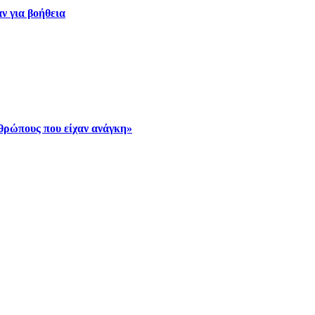
ν για βοήθεια
νθρώπους που είχαν ανάγκη»