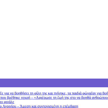
 για να βοηθήσει τη φίλη της και πνίγηκε, τα παιδιά φώναζαν για βο
 που βρέθηκε νεκρή – «Αφιέρωσε τη ζωή της στο να βοηθά ανθρώπου
το φινάλε
ου Αγρινίου – Άμεση και συντονισμένη η επέμβαση