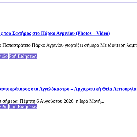
του Σωτήρος στο Πάρκο Αγρινίου (Photos – Video)
 Παπαστράτειο Πάρκο Αγρινίου γιορτάζει σήμερα Με ιδιαίτερη λαμπ
λιδο
Ροή Ειδήσεων
αντοκράτορος στο Αγγελόκαστρο – Αρχιερατική Θεία Λειτουργία (
ι σήμερα, Πέμπτη 6 Αυγούστου 2026, η Ιερά Μονή...
λιδο
Ροή Ειδήσεων