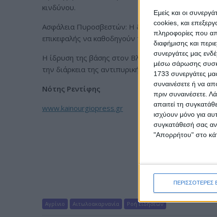
κινδύνου.
Εμείς και οι συνεργ
cookies, και επεξε
Ασφάλεια Πυροσβεστών: Η δυνατότητα των drones
πληροφορίες που απο
επικεφαλής να καθοδηγούν τις επίγειες δυνάμεις 
διαφήμισης και περι
συνεργάτες μας ενδέ
Η ίδρυση της βάσης στον Βλοχό αλλάζει τους καν
μέσω σάρωσης συσκευ
την διάρκεια της αντιπυρικής περιόδου , προσφέρ
1733 συνεργάτες μας
συναινέσετε ή να απ
Νότης Ρεντίφης
πριν συναινέσετε.
Λά
απαιτεί τη συγκατάθ
www.kainourgiopress.gr
ισχύουν μόνο για αυ
συγκατάθεσή σας ανά
"Απορρήτου" στο κάτ
ΠΕΡΙΣΣΟΤΕΡΕΣ 
Αγρίνιο
Αιτωλοακαρνανία
Ροή Ειδήσεων