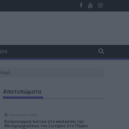
ης στο να βοηθά ανθρώπους που είχαν ανάγκη»
ν Βοιωτών στο φινάλε
Τρεις πυρκαγιές μέσα σε μία ημέρα στην ευρύτερη περ
ΤΕΡΑ
Βλοχό
Αποτυπώματα
6 Αυγούστου 2026
Κοσμοσυρροή πιστών στο εκκλησάκι της
Μεταμορφώσεως του Σωτήρος στο Πάρκο