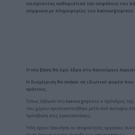
ενισχύοντας καθοριστικά την ασφάλεια του Δή
ν
σύμφωνα με πληροφορίες του kainourgiopress.
ο
Η νέα βάση θα έχει έδρα στο Καινούργιο Αγριν
Η διαχείριση θα ανήκει σε ιδιωτικό φορέα που
κράτους.
Όπως δήλωσε στο kainourgiopress ο πρόεδρος της
του χώρου οριστικοποιήθηκε μετά από αυτοψία στε
πρόσβαση στις εγκαταστάσεις.
Ήδη έχουν ξεκινήσει οι απαραίτητες εργασίες συν
είναι έτοιμα για την έναρξη των επιχειρήσεων.