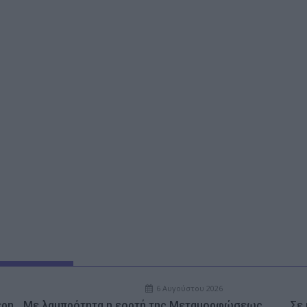
6 Αυγούστου 2026
ερη
Με λαμπρότητα η εορτή της Μεταμορφώσεως
Σε