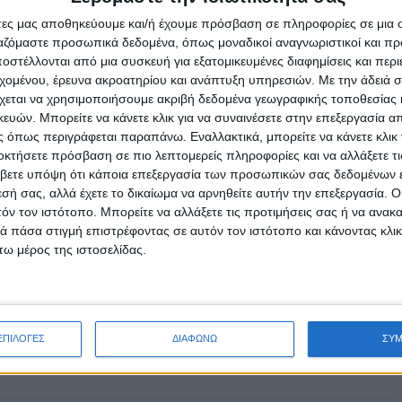
άτες μας αποθηκεύουμε και/ή έχουμε πρόσβαση σε πληροφορίες σε μια
ργαζόμαστε προσωπικά δεδομένα, όπως μοναδικοί αναγνωριστικοί και 
 να πετούν πάνω από το μέτωπο επιτρέπει στους
στέλλονται από μια συσκευή για εξατομικευμένες διαφημίσεις και περ
με ασφάλεια, αποφεύγοντας τον εγκλωβισμό.
εχομένου, έρευνα ακροατηρίου και ανάπτυξη υπηρεσιών.
Με την άδειά σα
χεται να χρησιμοποιήσουμε ακριβή δεδομένα γεωγραφικής τοποθεσίας 
όνες στην πρόληψη και την αντιμετώπιση των πυρκαγιών κατά
ών. Μπορείτε να κάνετε κλικ για να συναινέσετε στην επεξεργασία απ
οντας σημαντική υποστήριξη στο έργο της πυροσβεστικής.
 όπως περιγράφεται παραπάνω. Εναλλακτικά, μπορείτε να κάνετε κλικ γ
οκτήσετε πρόσβαση σε πιο λεπτομερείς πληροφορίες και να αλλάξετε τι
βετε υπόψη ότι κάποια επεξεργασία των προσωπικών σας δεδομένων ε
εσή σας, αλλά έχετε το δικαίωμα να αρνηθείτε αυτήν την επεξεργασία. 
τόν τον ιστότοπο. Μπορείτε να αλλάξετε τις προτιμήσεις σας ή να ανακα
 πάσα στιγμή επιστρέφοντας σε αυτόν τον ιστότοπο και κάνοντας κλι
ω μέρος της ιστοσελίδας.
ΕΠΙΛΟΓΕΣ
ΔΙΑΦΩΝΩ
ΣΥ