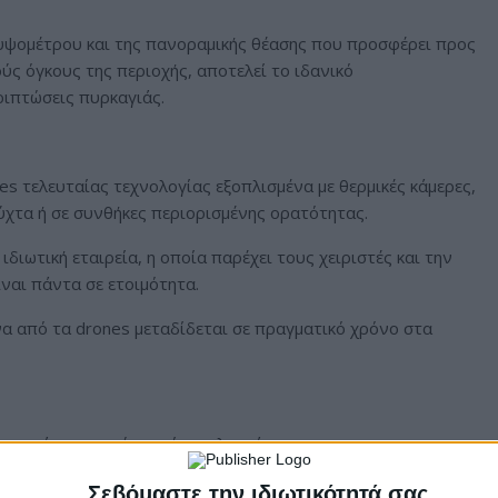
 υψομέτρου και της πανοραμικής θέασης που προσφέρει προς
ούς όγκους της περιοχής, αποτελεί το ιδανικό
ριπτώσεις πυρκαγιάς.
es τελευταίας τεχνολογίας εξοπλισμένα με θερμικές κάμερες,
νύχτα ή σε συνθήκες περιορισμένης ορατότητας.
ιδιωτική εταιρεία, η οποία παρέχει τους χειριστές και την
ίναι πάντα σε ετοιμότητα.
να από τα drones μεταδίδεται σε πραγματικό χρόνο στα
ρκαγιάς στα πρώτα κρίσιμα λεπτά.
τάσεις και αγροτικές περιοχές κατά τις ημέρες υψηλού
Σεβόμαστε την ιδιωτικότητά σας