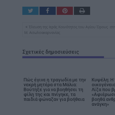
Π
Έλευση της Ιεράς Κοινότητος του Αγίου Όρους στη
λ
Μ. Αιτωλοακαρνανίας
ο
ή
Σχετικές δημοσιεύσεις
γ
η
σ
η
ά
Πώς έγινε η τραγωδία με την
Κυψέλη: Η
νεκρή μητέρα στα Μάλια:
οικογένει
ρ
Βούτηξε για να βοηθήσει τη
Λίζα που β
θ
φίλη της και πνίγηκε, τα
«Αφιέρωσε
παιδιά φώναζαν για βοήθεια
βοηθά ανθ
ρ
ανάγκη»
ω
ν