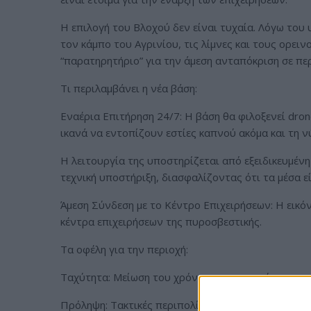
Η επιλογή του Βλοχού δεν είναι τυχαία. Λόγω του
τον κάμπο του Αγρινίου, τις λίμνες και τους ορειν
“παρατηρητήριο” για την άμεση ανταπόκριση σε πε
Τι περιλαμβάνει η νέα βάση:
Εναέρια Επιτήρηση 24/7: Η βάση θα φιλοξενεί dron
ικανά να εντοπίζουν εστίες καπνού ακόμα και τη 
Η λειτουργία της υποστηρίζεται από εξειδικευμένη 
τεχνική υποστήριξη, διασφαλίζοντας ότι τα μέσα ε
Άμεση Σύνδεση με το Κέντρο Επιχειρήσεων: Η εικό
κέντρα επιχειρήσεων της πυροσβεστικής.
Τα οφέλη για την περιοχή:
Ταχύτητα: Μείωση του χρόνου εντοπισμού μιας πυ
Πρόληψη: Τακτικές περιπολίες πάνω από δασικές εκ