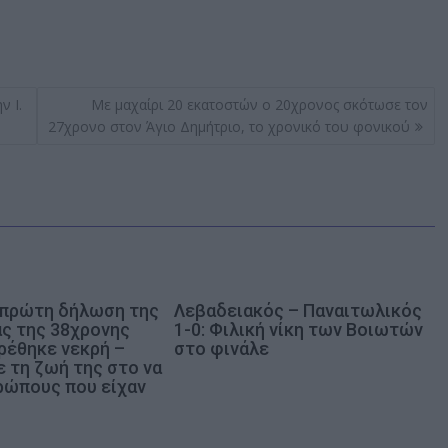
ν Ι.
Με μαχαίρι 20 εκατοστών ο 20χρονος σκότωσε τον
27χρονο στον Άγιο Δημήτριο, το χρονικό του φονικού
 πρώτη δήλωση της
Λεβαδειακός – Παναιτωλικός
ας της 38χρονης
1-0: Φιλική νίκη των Βοιωτών
ρέθηκε νεκρή –
στο φινάλε
 τη ζωή της στο να
ρώπους που είχαν