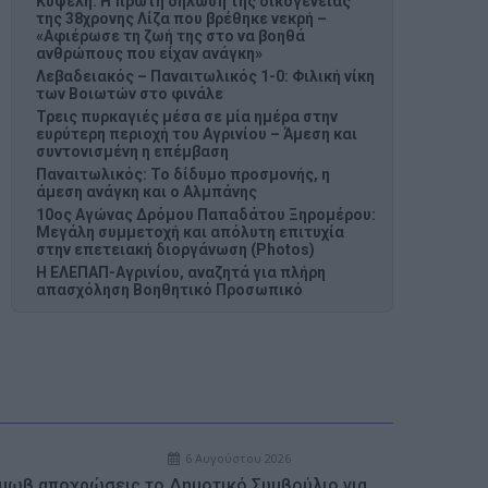
Κυψέλη: Η πρώτη δήλωση της οικογένειας
της 38χρονης Λίζα που βρέθηκε νεκρή –
«Αφιέρωσε τη ζωή της στο να βοηθά
ανθρώπους που είχαν ανάγκη»
Λεβαδειακός – Παναιτωλικός 1-0: Φιλική νίκη
των Βοιωτών στο φινάλε
Τρεις πυρκαγιές μέσα σε μία ημέρα στην
ευρύτερη περιοχή του Αγρινίου – Άμεση και
συντονισμένη η επέμβαση
Παναιτωλικός: Το δίδυμο προσμονής, η
άμεση ανάγκη και ο Αλμπάνης
10ος Αγώνας Δρόμου Παπαδάτου Ξηρομέρου:
Μεγάλη συμμετοχή και απόλυτη επιτυχία
στην επετειακή διοργάνωση (Photos)
Η ΕΛΕΠΑΠ-Αγρινίου, αναζητά για πλήρη
απασχόληση Βοηθητικό Προσωπικό
6 Αυγούστου 2026
 μωβ αποχρώσεις το Δημοτικό Συμβούλιο για