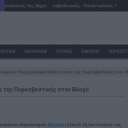
πνίγηκε, τα παιδιά φώναζαν για βοήθεια
 της 38χρονης Λίζα που βρέθηκε νεκρή – «Αφιέρωσε τη ζωή τ
Λεβαδειακός - Παναιτωλικός 1-0: Φιλική νίκη τω
ΛΗΤΙΚΆ
ΟΙΚΟΝΟΜΊΑ
ΤΟΠΙΚΈΣ
ΕΙΔΉΣΕΙΣ
ΠΕΡΙΣΣΌ
νούργιο: Επιχειρησιακή Βάση Drones της Πυροσβεστικής στον 
es της Πυροσβεστικής στον Βλοχό
δρωμένων Αεροσκαφών (
Drones
) ξεκινά τη λειτουργία της