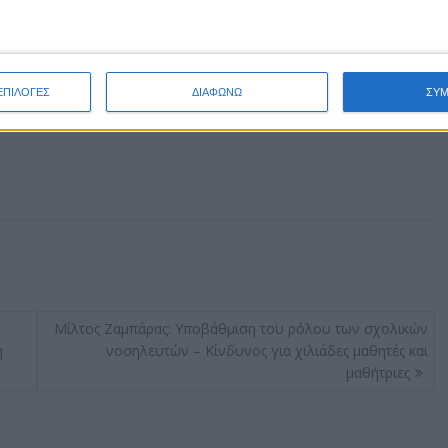
ΕΠΙΛΟΓΕΣ
ΔΙΑΦΩΝΩ
ΣΥ
Μίλτος Ζαμπάρας: Υποβάθμιση του ρόλου των σχολικών
η
νοσηλευτών – Κίνδυνος για χιλιάδες μαθητές και
μαθήτριες