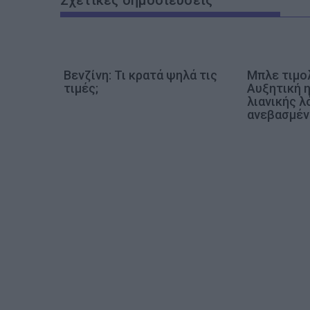
η
σ
η
ά
Βενζίνη: Τι κρατά ψηλά τις
Μπλε τιμο
ρ
τιμές;
Αυξητική η
θ
λιανικής 
ρ
ανεβασμέν
ω
ν