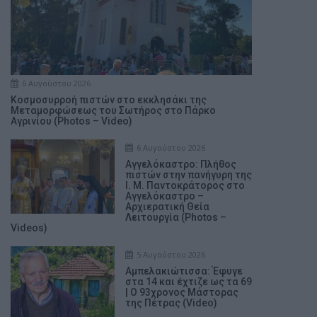
6 Αυγούστου 2026
Κοσμοσυρροή πιστών στο εκκλησάκι της
Μεταμορφώσεως του Σωτήρος στο Πάρκο
Αγρινίου (Photos – Video)
6 Αυγούστου 2026
Αγγελόκαστρο: Πλήθος
πιστών στην πανήγυρη της
Ι. Μ. Παντοκράτορος στο
Αγγελόκαστρο –
Αρχιερατική Θεία
Λειτουργία (Photos –
Videos)
5 Αυγούστου 2026
Αμπελακιώτισσα: Έφυγε
στα 14 και έχτιζε ως τα 69
| Ο 93χρονος Μάστορας
της Πέτρας (Video)