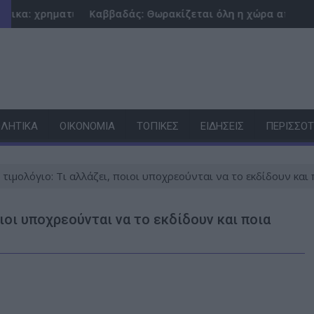
κή συνεισφορά όλων των επαγγελματιών
Καββαδάς: Θωρακίζεται όλη η χώρα απέναντι στις επιζωοτί
Σπύ
ΛΗΤΙΚΆ
ΟΙΚΟΝΟΜΊΑ
ΤΟΠΙΚΈΣ
ΕΙΔΉΣΕΙΣ
ΠΕΡΙΣΣΌ
τιμολόγιο: Τι αλλάζει, ποιοι υποχρεούνται να το εκδίδουν και
ιοι υποχρεούνται να το εκδίδουν και ποια