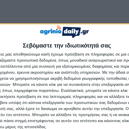
ό πεδίο εφαρμογής, δεν επιτρέπεται πλέον η χρήση άλλων
Σεβόμαστε την ιδιωτικότητά σας
λείο» για την προσυμπλήρωση δηλώσεων ΦΠΑ και Ε3, τη
άτες μας αποθηκεύουμε και/ή έχουμε πρόσβαση σε πληροφορίες σε μια
τερη πληροφόρηση σε πραγματικό χρόνο για την
ργαζόμαστε προσωπικά δεδομένα, όπως μοναδικοί αναγνωριστικοί και 
ίωση του διαχειριστικού κόστους τόσο για τις
στέλλονται από μια συσκευή για εξατομικευμένες διαφημίσεις και περ
εχομένου, έρευνα ακροατηρίου και ανάπτυξη υπηρεσιών.
Με την άδειά σα
χεται να χρησιμοποιήσουμε ακριβή δεδομένα γεωγραφικής τοποθεσίας 
 οριστικοποιηθεί με υπουργικές αποφάσεις το επόμενο
ών. Μπορείτε να κάνετε κλικ για να συναινέσετε στην επεξεργασία απ
 όπως περιγράφεται παραπάνω. Εναλλακτικά, μπορείτε να κάνετε κλικ γ
ομηνίες, εξαιρέσεις και τεχνικές λεπτομέρειες. Οι
οκτήσετε πρόσβαση σε πιο λεπτομερείς πληροφορίες και να αλλάξετε τι
φορολογικά οφέλη καλούνται να κινηθούν άμεσα, καθώς
βετε υπόψη ότι κάποια επεξεργασία των προσωπικών σας δεδομένων ε
ριν από την έναρξη της υποχρεωτικής εφαρμογής.
εσή σας, αλλά έχετε το δικαίωμα να αρνηθείτε αυτήν την επεξεργασία. 
τόν τον ιστότοπο. Μπορείτε να αλλάξετε τις προτιμήσεις σας ή να ανακα
 πάσα στιγμή επιστρέφοντας σε αυτόν τον ιστότοπο και κάνοντας κλι
ω μέρος της ιστοσελίδας.