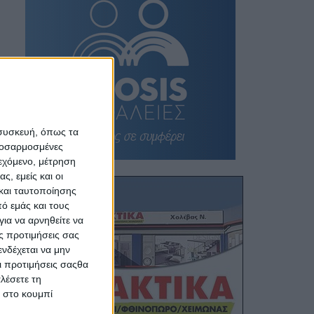
 συσκευή, όπως τα
προσαρμοσμένες
ιεχόμενο, μέτρηση
ς, εμείς και οι
και ταυτοποίησης
ό εμάς και τους
ια να αρνηθείτε να
ς προτιμήσεις σας
νδέχεται να μην
Οι προτιμήσεις σαςθα
λέσετε τη
κ στο κουμπί