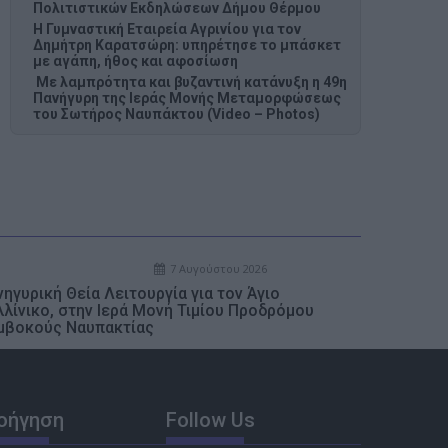
Πολιτιστικών Εκδηλώσεων Δήμου Θέρμου
Η Γυμναστική Εταιρεία Αγρινίου για τον
Δημήτρη Καρατσώρη: υπηρέτησε το μπάσκετ
με αγάπη, ήθος και αφοσίωση
Με λαμπρότητα και βυζαντινή κατάνυξη η 49η
Πανήγυρη της Ιεράς Μονής Μεταμορφώσεως
του Σωτήρος Ναυπάκτου (Video – Photos)
7 Αυγούστου 2026
ηγυρική Θεία Λειτουργία για τον Άγιο
λλίνικο, στην Ιερά Μονή Τιμίου Προδρόμου
μβοκούς Ναυπακτίας
οήγηση
Follow Us