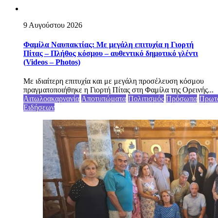
9 Αυγούστου 2026
Φαμίλα Ναυπακτίας: Με μεγάλη επιτυχία η Γιορτή
Πίτας – Πλήθος κόσμου – αυθεντικό δημοτικό γλέντι
(Videos – Photos)
Με ιδιαίτερη επιτυχία και με μεγάλη προσέλευση κόσμου
πραγματοποιήθηκε η Γιορτή Πίτας στη Φαμίλα της Ορεινής...
Αιτωλοακαρνανία
Αποτυπώματα
Πολιτισμός
Πρόσωπα
Πρωτ
Ειδήσεων