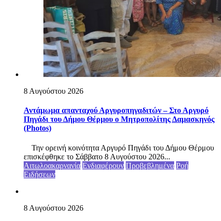
8 Αυγούστου 2026
Αντάμωμα απανταχού Αργυροπηγαδιτών – Στο Αργυρό
Πηγάδι του Δήμου Θέρμου ο Μητροπολίτης Δαμασκηνός
(Photos)
Την ορεινή κοινότητα Αργυρό Πηγάδι του Δήμου Θέρμου
επισκέφθηκε το Σάββατο 8 Αυγούστου 2026...
Αιτωλοακαρνανία
Ενδιαφέρουν
Προβεβλημένα
Ροή
Ειδήσεων
8 Αυγούστου 2026