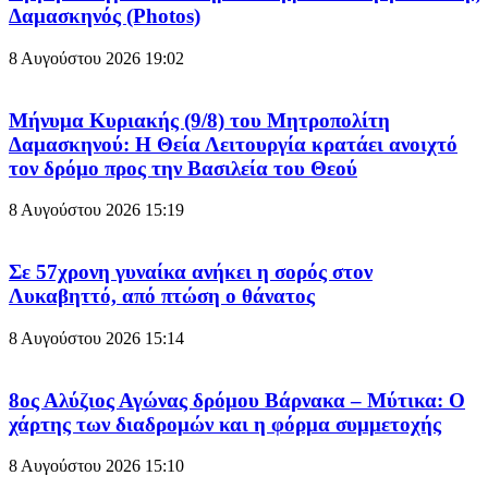
Δαμασκηνός (Photos)
8 Αυγούστου 2026
19:02
Μήνυμα Κυριακής (9/8) του Μητροπολίτη
Δαμασκηνού: Η Θεία Λειτουργία κρατάει ανοιχτό
τον δρόμο προς την Βασιλεία του Θεού
8 Αυγούστου 2026
15:19
Σε 57χρονη γυναίκα ανήκει η σορός στον
Λυκαβηττό, από πτώση ο θάνατος
8 Αυγούστου 2026
15:14
8ος Αλύζιος Αγώνας δρόμου Βάρνακα – Μύτικα: Ο
χάρτης των διαδρομών και η φόρμα συμμετοχής
8 Αυγούστου 2026
15:10