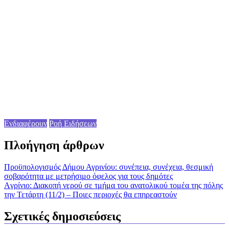
Ενδιαφέρουν
Ροή Ειδήσεων
Πλοήγηση άρθρων
Προϋπολογισμός Δήμου Αγρινίου: συνέπεια, συνέχεια, θεσμική
σοβαρότητα με μετρήσιμο όφελος για τους δημότες
Aγρίνιο: Διακοπή νερού σε τμήμα του ανατολικού τομέα της πόλης
την Τετάρτη (11/2) – Ποιες περιοχές θα επηρεαστούν
Σχετικές δημοσιεύσεις