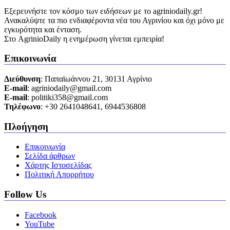
Εξερευνήστε τον κόσμο των ειδήσεων με το agriniodaily.gr!
Ανακαλύψτε τα πιο ενδιαφέροντα νέα του Αγρινίου και όχι μόνο με
εγκυρότητα και ένταση.
Στο AgrinioDaily η ενημέρωση γίνεται εμπειρία!
Επικοινωνία
Διεύθυνση
: Παπαϊωάννου 21, 30131 Αγρίνιο
Ε-mail
: agriniodaily@gmail.com
Ε-mail
: politiki358@gmail.com
Τηλέφωνο
: +30 2641048641, 6944536808
Πλοήγηση
Επικοινωνία
Σελίδα άρθρων
Χάρτης Ιστοσελίδας
Πολιτική Απορρήτου
Follow Us
Facebook
YouTube