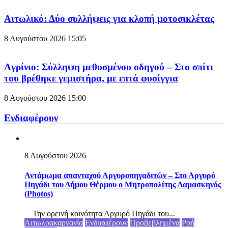
Aιτωλικό: Δύο συλλήψεις για κλοπή μοτοσικλέτας
8 Αυγούστου 2026
15:05
Aγρίνιο: Σύλληψη μεθυσμένου οδηγού – Στο σπίτι
του βρέθηκε γεμιστήρα, με επτά φυσίγγια
8 Αυγούστου 2026
15:00
Ενδιαφέρουν
8 Αυγούστου 2026
Αντάμωμα απανταχού Αργυροπηγαδιτών – Στο Αργυρό
Πηγάδι του Δήμου Θέρμου ο Μητροπολίτης Δαμασκηνός
(Photos)
Την ορεινή κοινότητα Αργυρό Πηγάδι του...
Αιτωλοακαρνανία
Ενδιαφέρουν
Προβεβλημένα
Ροή