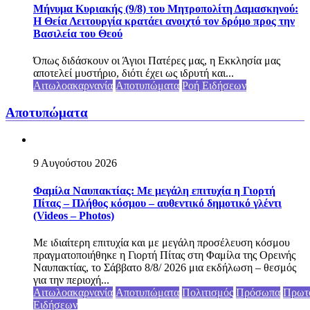
Μήνυμα Κυριακής (9/8) του Μητροπολίτη Δαμασκηνού:
Η Θεία Λειτουργία κρατάει ανοιχτό τον δρόμο προς την
Βασιλεία του Θεού
Όπως διδάσκουν οι Άγιοι Πατέρες μας, η Εκκλησία μας
αποτελεί μυστήριο, διότι έχει ως ιδρυτή και...
Αιτωλοακαρνανία
Αποτυπώματα
Ροή Ειδήσεων
Αποτυπώματα
9 Αυγούστου 2026
Φαμίλα Ναυπακτίας: Με μεγάλη επιτυχία η Γιορτή
Πίτας – Πλήθος κόσμου – αυθεντικό δημοτικό γλέντι
(Videos – Photos)
Με ιδιαίτερη επιτυχία και με μεγάλη προσέλευση κόσμου
πραγματοποιήθηκε η Γιορτή Πίτας στη Φαμίλα της Ορεινής
Ναυπακτίας, το Σάββατο 8/8/ 2026 μια εκδήλωση – θεσμός
για την περιοχή...
Αιτωλοακαρνανία
Αποτυπώματα
Πολιτισμός
Πρόσωπα
Πρωτ
Ειδήσεων