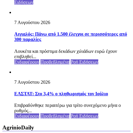
Ειδήσεων
7 Αυγούστου 2026
Αιγιαλός: Πάνω από 1.500 έλεγχοι σε περισσότερες από
300 παραλίες
Λουκέτα και πρόστιμα δεκάδων χιλιάδων ευρώ έχουν
επιβληθεί...
Ενδιαφέρουν
Προβεβλημένα
Ροή Ειδήσεων
7 Αυγούστου 2026
ΕΛΣΤΑΤ: Στο 3,4% ο πληθωρισμός τον Ιούλιο
Επιβραδύνθηκε περαιτέρω για τρίτο συνεχόμενο μήνα ο
ρυθμός...
Ενδιαφέρουν
Προβεβλημένα
Ροή Ειδήσεων
AgrinioDaily