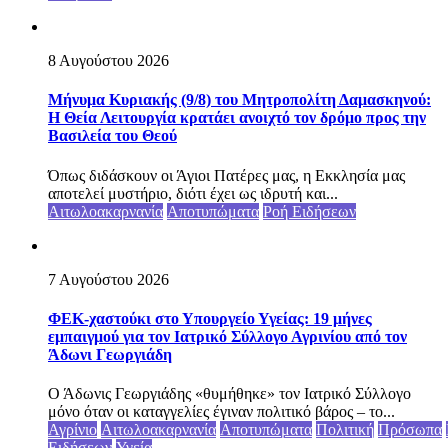
8 Αυγούστου 2026
Μήνυμα Κυριακής (9/8) του Μητροπολίτη Δαμασκηνού:
Η Θεία Λειτουργία κρατάει ανοιχτό τον δρόμο προς την
Βασιλεία του Θεού
Όπως διδάσκουν οι Άγιοι Πατέρες μας, η Εκκλησία μας
αποτελεί μυστήριο, διότι έχει ως ιδρυτή και...
Αιτωλοακαρνανία
Αποτυπώματα
Ροή Ειδήσεων
7 Αυγούστου 2026
ΦΕΚ-χαστούκι στο Υπουργείο Υγείας: 19 μήνες
εμπαιγμού για τον Ιατρικό Σύλλογο Αγρινίου από τον
Άδωνι Γεωργιάδη
Ο Άδωνις Γεωργιάδης «θυμήθηκε» τον Ιατρικό Σύλλογο
μόνο όταν οι καταγγελίες έγιναν πολιτικό βάρος – το...
Αγρίνιο
Αιτωλοακαρνανία
Αποτυπώματα
Πολιτική
Πρόσωπα
Ειδήσεων
Υγεία