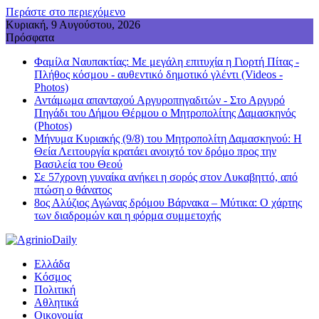
Περάστε στο περιεχόμενο
Κυριακή, 9 Αυγούστου, 2026
Πρόσφατα
Φαμίλα Ναυπακτίας: Με μεγάλη επιτυχία η Γιορτή Πίτας -
Πλήθος κόσμου - αυθεντικό δημοτικό γλέντι (Videos -
Photos)
Αντάμωμα απανταχού Αργυροπηγαδιτών - Στο Αργυρό
Πηγάδι του Δήμου Θέρμου ο Μητροπολίτης Δαμασκηνός
(Photos)
Μήνυμα Κυριακής (9/8) του Μητροπολίτη Δαμασκηνού: Η
Θεία Λειτουργία κρατάει ανοιχτό τον δρόμο προς την
Βασιλεία του Θεού
Σε 57χρονη γυναίκα ανήκει η σορός στον Λυκαβηττό, από
πτώση ο θάνατος
8ος Αλύζιος Αγώνας δρόμου Βάρνακα – Μύτικα: Ο χάρτης
των διαδρομών και η φόρμα συμμετοχής
Ελλάδα
Κόσμος
Πολιτική
Αθλητικά
Οικονομία