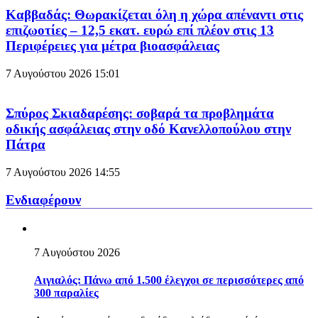
Καββαδάς: Θωρακίζεται όλη η χώρα απέναντι στις
επιζωοτίες – 12,5 εκατ. ευρώ επί πλέον στις 13
Περιφέρειες για μέτρα βιοασφάλειας
7 Αυγούστου 2026
15:01
Σπύρος Σκιαδαρέσης: σοβαρά τα προβλημάτα
οδικής ασφάλειας στην οδό Κανελλοπούλου στην
Πάτρα
7 Αυγούστου 2026
14:55
Ενδιαφέρουν
7 Αυγούστου 2026
Αιγιαλός: Πάνω από 1.500 έλεγχοι σε περισσότερες από
300 παραλίες