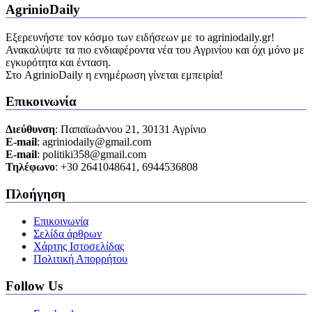
AgrinioDaily
Εξερευνήστε τον κόσμο των ειδήσεων με το agriniodaily.gr!
Ανακαλύψτε τα πιο ενδιαφέροντα νέα του Αγρινίου και όχι μόνο με
εγκυρότητα και ένταση.
Στο AgrinioDaily η ενημέρωση γίνεται εμπειρία!
Επικοινωνία
Διεύθυνση
: Παπαϊωάννου 21, 30131 Αγρίνιο
Ε-mail
: agriniodaily@gmail.com
Ε-mail
: politiki358@gmail.com
Τηλέφωνο
: +30 2641048641, 6944536808
Πλοήγηση
Επικοινωνία
Σελίδα άρθρων
Χάρτης Ιστοσελίδας
Πολιτική Απορρήτου
Follow Us