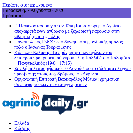
Περάστε στο περιεχόμενο
Παρασκευή, 7 Αυγούστου, 2026
Πρόσφατα
Γ. Παπαναστασίου για τον Τάκη Καρατσώρη: το Αγρίνιο
αποχαιρετά έναν άνθρωπο με ξεχωριστή παρουσία στην
αθλητική ζωή της πόλης
Παναιτωλικός Γ.Φ.Σ.: στο δυναμικό της ανδρικής ομάδας
πόλο ο Ιάσωνας Τουρκομένης
Κύπελλο Ελλάδας: Το πρόγραμμα των αγώνων του
δεύτερου προκριματικού γύρου | Στη Καλλιθέα το Καλαμάτα
– Παναιτωλικός (19/8 - 17:15)
Σε πλήρη λειτουργία από 10 Αυγούστου το σύστημα ελέγχου
πρόσβασης στους πεζοδρόμους του Αγρινίου
Οργανωτική Επιτροπή Βαρκαρόλας Μύτικα: χρηματική
συνεισφορά όλων των επαγγελματιών
Ελλάδα
Κόσμος