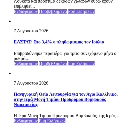
Λουκέτα και πρόστιμα δεκάδων χιλιάδων ευρώ έχουν
επιβληθεί...
Ενδιαφέρουν
Προβεβλημένα
Ροή Ειδήσεων
7 Αυγούστου 2026
ΕΛΣΤΑΤ: Στο 3,4% ο πληθωρισμός τον Ιούλιο
Επιβραδύνθηκε περαιτέρω για τρίτο συνεχόμενο μήνα ο
ρυθμός...
Ενδιαφέρουν
Προβεβλημένα
Ροή Ειδήσεων
7 Αυγούστου 2026
Πανηγυρική Θεία Λειτουργία για τον Άγιο Καλλίνικο,
στην Ιερά Μονή Τιμίου Προδρόμου Βομβοκούς
Ναυπακτίας
Η Ιερά Μονή Τιμίου Προδρόμου Βομβοκούς, της Ιεράς...
Ενδιαφέρουν
Ροή Ειδήσεων