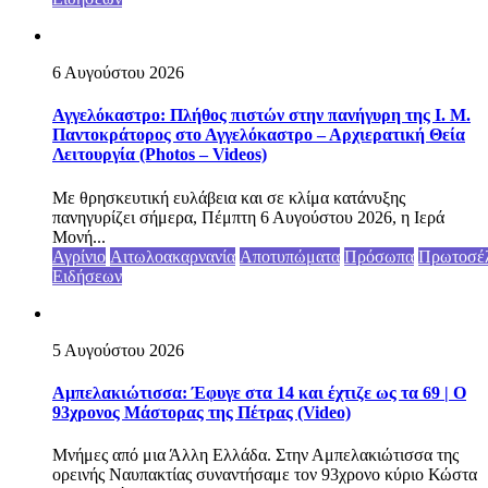
6 Αυγούστου 2026
Αγγελόκαστρο: Πλήθος πιστών στην πανήγυρη της Ι. Μ.
Παντοκράτορος στο Αγγελόκαστρο – Αρχιερατική Θεία
Λειτουργία (Photos – Videos)
Με θρησκευτική ευλάβεια και σε κλίμα κατάνυξης
πανηγυρίζει σήμερα, Πέμπτη 6 Αυγούστου 2026, η Ιερά
Μονή...
Αγρίνιο
Αιτωλοακαρνανία
Αποτυπώματα
Πρόσωπα
Πρωτοσέ
Ειδήσεων
5 Αυγούστου 2026
Αμπελακιώτισσα: Έφυγε στα 14 και έχτιζε ως τα 69 | Ο
93χρονος Μάστορας της Πέτρας (Video)
Μνήμες από μια Άλλη Ελλάδα. Στην Αμπελακιώτισσα της
ορεινής Ναυπακτίας συναντήσαμε τον 93χρονο κύριο Κώστα