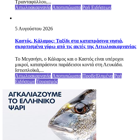
Τριανταφύλλου,...
Αιτωλοακαρνανία
Αποτυπώματα
Ροή Ειδήσεων
5 Αυγούστου 2026
Καστός, Κάλαμος: Ταξίδι στα καταπράσινα νησιά,
σκορπισμένα γύρω από τις ακτές της Αιτωλοακαρνανίας
Το Μεγανήσι, ο Κάλαμος και ο Καστός είναι υπέροχοι
μικροί, καταπράσινοι παράδεισοι κοντά στη Λευκάδα.
Ιστιοπλοϊκά,...
Αιτωλοακαρνανία
Αποτυπώματα
Προβεβλημένα
Ροή
Ειδήσεων
Τουρισμός