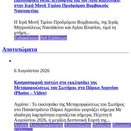
Πανηγυρική Θεία Λειτουργία για τον Άγιο Καλλίνικο,
στην Ιερά Μονή Τιμίου Προδρόμου Βομβοκούς
Ναυπακτίας
Η Ιερά Μονή Τιμίου Προδρόμου Βομβοκούς, της Ιεράς
Μητροπόλεως Ναυπάκτου και Αγίου Βλασίου, τιμά τη
μνήμη...
Ενδιαφέρουν
Ροή Ειδήσεων
Αποτυπώματα
6 Αυγούστου 2026
Κοσμοσυρροή πιστών στο εκκλησάκι της
Μεταμορφώσεως του Σωτήρος στο Πάρκο Αγρινίου
(Photos – Video)
Αγρίνιο : Το εκκλησάκι της Μεταμορφώσεως του Σωτήρος
στο Παπαστράτειο Πάρκο Αγρινίου γιορτάζει σήμερα Με
ιδιαίτερη λαμπρότητα εορτάζεται σήμερα, Πέμπτη 6
Αυγούστου 2026, η μεγάλη Δεσποτική Εορτή της...
Αγρίνιο
Αιτωλοακαρνανία
Αποτυπώματα
Πρόσωπα
Πρωτοσέ
Ειδήσεων