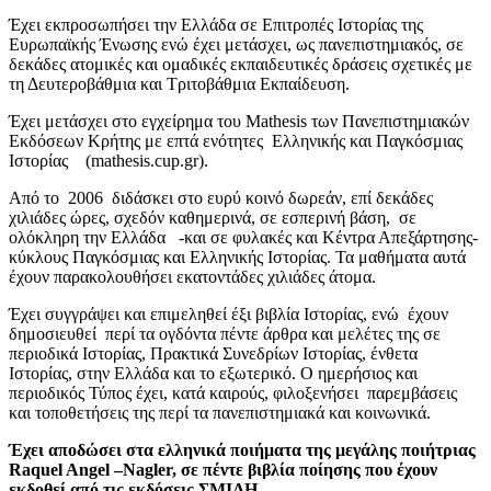
Έχει εκπροσωπήσει την Ελλάδα σε Επιτροπές Ιστορίας της
Ευρωπαϊκής Ένωσης ενώ έχει μετάσχει, ως πανεπιστημιακός, σε
δεκάδες ατομικές και ομαδικές εκπαιδευτικές δράσεις σχετικές με
τη Δευτεροβάθμια και Τριτοβάθμια Εκπαίδευση.
Έχει μετάσχει στο εγχείρημα του Mathesis των Πανεπιστημιακών
Εκδόσεων Κρήτης με επτά ενότητες Ελληνικής και Παγκόσμιας
Ιστορίας (mathesis.cup.gr).
Από το 2006 διδάσκει στο ευρύ κοινό δωρεάν, επί δεκάδες
χιλιάδες ώρες, σχεδόν καθημερινά, σε εσπερινή βάση, σε
ολόκληρη την Ελλάδα -και σε φυλακές και Κέντρα Απεξάρτησης-
κύκλους Παγκόσμιας και Ελληνικής Ιστορίας. Τα μαθήματα αυτά
έχουν παρακολουθήσει εκατοντάδες χιλιάδες άτομα.
Έχει συγγράψει και επιμεληθεί έξι βιβλία Ιστορίας, ενώ έχουν
δημοσιευθεί περί τα ογδόντα πέντε άρθρα και μελέτες της σε
περιοδικά Ιστορίας, Πρακτικά Συνεδρίων Ιστορίας, ένθετα
Ιστορίας, στην Ελλάδα και το εξωτερικό. Ο ημερήσιος και
περιοδικός Τύπος έχει, κατά καιρούς, φιλοξενήσει παρεμβάσεις
και τοποθετήσεις της περί τα πανεπιστημιακά και κοινωνικά.
Έχει αποδώσει στα ελληνικά ποιήματα της μεγάλης ποιήτριας
Raquel Angel –Nagler, σε πέντε βιβλία ποίησης που έχουν
εκδοθεί από τις εκδόσεις ΣΜΙΛΗ.