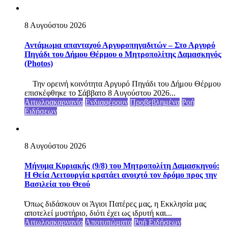
8 Αυγούστου 2026
Αντάμωμα απανταχού Αργυροπηγαδιτών – Στο Αργυρό
Πηγάδι του Δήμου Θέρμου ο Μητροπολίτης Δαμασκηνός
(Photos)
Την ορεινή κοινότητα Αργυρό Πηγάδι του Δήμου Θέρμου
επισκέφθηκε το Σάββατο 8 Αυγούστου 2026...
Αιτωλοακαρνανία
Ενδιαφέρουν
Προβεβλημένα
Ροή
Ειδήσεων
8 Αυγούστου 2026
Μήνυμα Κυριακής (9/8) του Μητροπολίτη Δαμασκηνού:
Η Θεία Λειτουργία κρατάει ανοιχτό τον δρόμο προς την
Βασιλεία του Θεού
Όπως διδάσκουν οι Άγιοι Πατέρες μας, η Εκκλησία μας
αποτελεί μυστήριο, διότι έχει ως ιδρυτή και...
Αιτωλοακαρνανία
Αποτυπώματα
Ροή Ειδήσεων