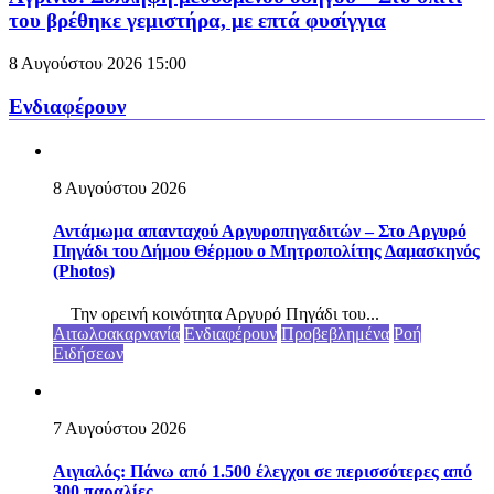
του βρέθηκε γεμιστήρα, με επτά φυσίγγια
8 Αυγούστου 2026
15:00
Ενδιαφέρουν
8 Αυγούστου 2026
Αντάμωμα απανταχού Αργυροπηγαδιτών – Στο Αργυρό
Πηγάδι του Δήμου Θέρμου ο Μητροπολίτης Δαμασκηνός
(Photos)
Την ορεινή κοινότητα Αργυρό Πηγάδι του...
Αιτωλοακαρνανία
Ενδιαφέρουν
Προβεβλημένα
Ροή
Ειδήσεων
7 Αυγούστου 2026
Αιγιαλός: Πάνω από 1.500 έλεγχοι σε περισσότερες από
300 παραλίες