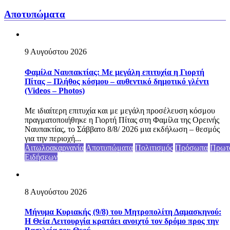
Αποτυπώματα
9 Αυγούστου 2026
Φαμίλα Ναυπακτίας: Με μεγάλη επιτυχία η Γιορτή
Πίτας – Πλήθος κόσμου – αυθεντικό δημοτικό γλέντι
(Videos – Photos)
Με ιδιαίτερη επιτυχία και με μεγάλη προσέλευση κόσμου
πραγματοποιήθηκε η Γιορτή Πίτας στη Φαμίλα της Ορεινής
Ναυπακτίας, το Σάββατο 8/8/ 2026 μια εκδήλωση – θεσμός
για την περιοχή...
Αιτωλοακαρνανία
Αποτυπώματα
Πολιτισμός
Πρόσωπα
Πρωτ
Ειδήσεων
8 Αυγούστου 2026
Μήνυμα Κυριακής (9/8) του Μητροπολίτη Δαμασκηνού:
Η Θεία Λειτουργία κρατάει ανοιχτό τον δρόμο προς την