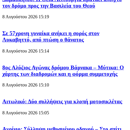
τον δρόμο προς την Βασιλεία του Θεού
8 Αυγούστου 2026
15:19
Σε 57χρονη γυναίκα ανήκει η σορός στον
Λυκαβηττό, από πτώση ο θάνατος
8 Αυγούστου 2026
15:14
8ος Αλύζιος Αγώνας δρόμου Βάρνακα – Μύτικα: Ο
χάρτης των διαδρομών και η φόρμα συμμετοχής
8 Αυγούστου 2026
15:10
Aιτωλικό: Δύο συλλήψεις για κλοπή μοτοσικλέτας
8 Αυγούστου 2026
15:05
Aγρίνιο: Σύλληψη μεθυσμένου οδηγού – Στο σπίτι