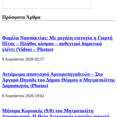
Πρόσφατα Άρθρα
Φαμίλα Ναυπακτίας: Με μεγάλη επιτυχία η Γιορτή
Πίτας – Πλήθος κόσμου – αυθεντικό δημοτικό
γλέντι (Videos – Photos)
9 Αυγούστου 2026
02:57
Αντάμωμα απανταχού Αργυροπηγαδιτών – Στο
Αργυρό Πηγάδι του Δήμου Θέρμου ο Μητροπολίτης
Δαμασκηνός (Photos)
8 Αυγούστου 2026
19:02
Μήνυμα Κυριακής (9/8) του Μητροπολίτη
Δαμασκηνού: Η Θεία Λειτουργία κρατάει ανοιχτό