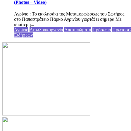
(Photos – Video)
Αγρίνιο : Το εκκλησάκι της Μεταμορφώσεως του Σωτήρος
στο Παπαστράτειο Πάρκο Αγρινίου γιορτάζει σήμερα Με
ιδιαίτερη...
Αγρίνιο
Αιτωλοακαρνανία
Αποτυπώματα
Πρόσωπα
Πρωτοσέ
Ειδήσεων