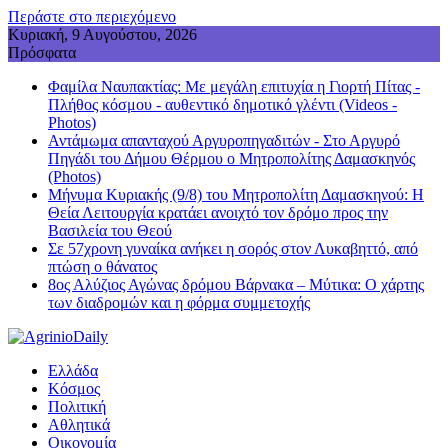
Περάστε στο περιεχόμενο
Κυριακή, 9 Αυγούστου, 2026
Πρόσφατα
Φαμίλα Ναυπακτίας: Με μεγάλη επιτυχία η Γιορτή Πίτας -
Πλήθος κόσμου - αυθεντικό δημοτικό γλέντι (Videos -
Photos)
Αντάμωμα απανταχού Αργυροπηγαδιτών - Στο Αργυρό
Πηγάδι του Δήμου Θέρμου ο Μητροπολίτης Δαμασκηνός
(Photos)
Μήνυμα Κυριακής (9/8) του Μητροπολίτη Δαμασκηνού: Η
Θεία Λειτουργία κρατάει ανοιχτό τον δρόμο προς την
Βασιλεία του Θεού
Σε 57χρονη γυναίκα ανήκει η σορός στον Λυκαβηττό, από
πτώση ο θάνατος
8ος Αλύζιος Αγώνας δρόμου Βάρνακα – Μύτικα: Ο χάρτης
των διαδρομών και η φόρμα συμμετοχής
Ελλάδα
Κόσμος
Πολιτική
Αθλητικά
Οικονομία