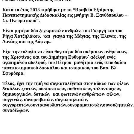
Κατά το έτος 2013 τιμήθηκε με το “Βραβείο Εξαίρετης
Πανεπιστημιακής Διδασκαλίας εις μνήμην Β. Ξανθόπουλου –
Στ. Πνευματικού”.
Είναι μητέρα δύο ξεχωριστών ανδρών, του Γιωργή και του
Ρήγα Χατζηλάκου, και γιαγιά της Μάγιας, της Έλενας , της
Δανάης και της Δάφνης.
Είχε την ευλογία να είναι θυγατέρα δύο ακέραιων ανθρώπων,
της Χριστίνας και του Δημήτρη Ευθυμίου˙ αδελφή ενός
αγαπημένου αδελφού, του Πέτρου˙ μαθήτρια ενός σπουδαίου
πανεπιστημιακού δασκάλου και ιστορικού, του Βασ. Βλ.
Σφυρόερα.
Τέλος, έχει την τιμή να συγκαταλέγεται στον κύκλο των φίλων
δεκάδων ζεστών, ουσιαστικών, αυθεντικών, ταλαντούχων,
δημιουργικών, δοτικών και φωτεινών ανθρώπων- φίλων,
συγγενών, συνορειβατών, συγκωπηλατών,
συγχορευτών,συντραγουδιστών,συνοραματιστών,συνσυζητητών,
συναδέλφων.