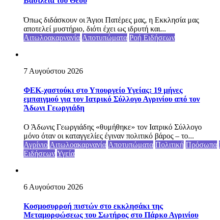
Βασιλεία του Θεού
Όπως διδάσκουν οι Άγιοι Πατέρες μας, η Εκκλησία μας
αποτελεί μυστήριο, διότι έχει ως ιδρυτή και...
Αιτωλοακαρνανία
Αποτυπώματα
Ροή Ειδήσεων
7 Αυγούστου 2026
ΦΕΚ-χαστούκι στο Υπουργείο Υγείας: 19 μήνες
εμπαιγμού για τον Ιατρικό Σύλλογο Αγρινίου από τον
Άδωνι Γεωργιάδη
Ο Άδωνις Γεωργιάδης «θυμήθηκε» τον Ιατρικό Σύλλογο
μόνο όταν οι καταγγελίες έγιναν πολιτικό βάρος – το...
Αγρίνιο
Αιτωλοακαρνανία
Αποτυπώματα
Πολιτική
Πρόσωπα
Ειδήσεων
Υγεία
6 Αυγούστου 2026
Κοσμοσυρροή πιστών στο εκκλησάκι της
Μεταμορφώσεως του Σωτήρος στο Πάρκο Αγρινίου