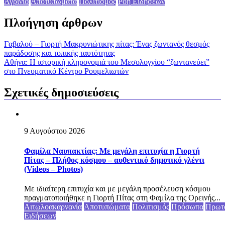
Αγρίνιο
Αποτυπώματα
Πολιτισμός
Ροή Ειδήσεων
Πλοήγηση άρθρων
Γαβαλού – Γιορτή Μακρυνιώτικης πίτας: Ένας ζωντανός θεσμός
παράδοσης και τοπικής ταυτότητας
Αθήνα: Η ιστορική κληρονομιά του Μεσολογγίου “ζωντανεύει”
στο Πνευματικό Κέντρο Ρουμελιωτών
Σχετικές δημοσιεύσεις
9 Αυγούστου 2026
Φαμίλα Ναυπακτίας: Με μεγάλη επιτυχία η Γιορτή
Πίτας – Πλήθος κόσμου – αυθεντικό δημοτικό γλέντι
(Videos – Photos)
Με ιδιαίτερη επιτυχία και με μεγάλη προσέλευση κόσμου
πραγματοποιήθηκε η Γιορτή Πίτας στη Φαμίλα της Ορεινής...
Αιτωλοακαρνανία
Αποτυπώματα
Πολιτισμός
Πρόσωπα
Πρωτ
Ειδήσεων