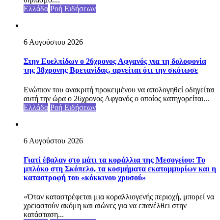
Ελλάδα
Ροή Ειδήσεων
6 Αυγούστου 2026
Στην Ευελπίδων ο 26χρονος Αφγανός για τη δολοφονία
της 38χρονης Βρετανίδας, αρνείται ότι την σκότωσε
Ενώπιον του ανακριτή προκειμένου να απολογηθεί οδηγείται
αυτή την ώρα ο 26χρονος Αφγανός ο οποίος κατηγορείται...
Ελλάδα
Ροή Ειδήσεων
6 Αυγούστου 2026
Γιατί έβαλαν στο μάτι τα κοράλλια της Μεσογείου: Το
μπλόκο στη Σκόπελο, τα κοσμήματα εκατομμυρίων και η
καταστροφή του «κόκκινου χρυσού»
«Όταν καταστρέφεται μια κοραλλιογενής περιοχή, μπορεί να
χρειαστούν ακόμη και αιώνες για να επανέλθει στην
κατάσταση...