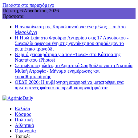
Περάστε στο περιεχόμενο
Πέμπτη, 6 Αυγούστου, 2026
Πρόσφατα
Η ανακοίνωση της Καρυστιανού για ένα μέλος… από το
Μεσολόγγι
Η Ηρώ Σαΐα στο Φρούριο Αντιρρίου στις 17 Αυγούστου -
Συναυλία αφιερωμένη στις γυναίκες που σημάδεψαν το
ρεμπέτικο τραγούδι
Θερμό χειροκρότημα για τον «Ίωνα» στο Κάστρο της
Ναυπάκτου (Photos)
Σε μωβ αποχρώσεις το Δημοτικό Συμβούλιο για τη Νωτιαία
Μυϊκή Ατροφία - Μήνυμα ενημέρωσης και
ευαισθητοποίησης
ΟΣΔΕ 2026: Η κυβέρνηση επιχειρεί να μετατρέψει ένα
πρωτοφανές φιάσκο σε πρωθυπουργική φιέστα
Ελλάδα
Κόσμος
Πολιτική
Αθλητικά
Οικονομία
Τοπικές