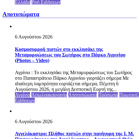
Ελλάδα
Ροή Ειδήσεων
Αποτυπώματα
6 Αυγούστου 2026
Κοσμοσυρροή πιστών στο εκκλησάκι της
Μεταμορφώσεως του Σωτήρος στο Πάρκο Αγρινίου
(Photos – Video)
Αγρίνιο : Το εκκλησάκι της Μεταμορφώσεως του Σωτήρος
στο Παπαστράτειο Πάρκο Αγρινίου γιορτάζει σήμερα Με
ιδιαίτερη λαμπρότητα εορτάζεται σήμερα, Πέμπτη 6
Αυγούστου 2026, η μεγάλη Δεσποτική Εορτή της...
Αγρίνιο
Αιτωλοακαρνανία
Αποτυπώματα
Πρόσωπα
Πρωτοσέ
Ειδήσεων
6 Αυγούστου 2026
Αγγελόκαστρο: Πλήθος πιστών στην πανήγυρη της Ι. Μ.