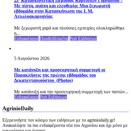
Στ’ Κατασκηνωτική Περίοδος Κοριτσιών Γυμνασίου –
Με πίστη, αγάπη και ελευθερία: Μια ξεχωριστή
εβδομάδα στην Κατασκήνωση της Ι. Μ.
Αιτωλοακαρνανίας
Με ξεχωριστή χαρά και πλούσιες εμπειρίες ολοκληρώθηκε
η...
Ενδιαφέρουν
Προβεβλημένα
Ροή Ειδήσεων
5 Αυγούστου 2026
Με κατάνυξη και προσευχητική συμμετοχή οι
Παρακλήσεις της πρώτης εβδομάδος του
Δεκαπενταυγούστου (Photos)
Με κατάνυξη και την προσευχητική συμμετοχή των πιστών...
Ενδιαφέρουν
Ροή Ειδήσεων
AgrinioDaily
Εξερευνήστε τον κόσμο των ειδήσεων με το agriniodaily.gr!
Ανακαλύψτε τα πιο ενδιαφέροντα νέα του Αγρινίου και όχι μόνο με
εγκυρότητα και ένταση.