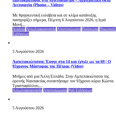
Παντοκράτορος στο Αγγελόκαστρο – Αρχιερατική Θεία
Λειτουργία (Photos – Videos)
Με θρησκευτική ευλάβεια και σε κλίμα κατάνυξης
πανηγυρίζει σήμερα, Πέμπτη 6 Αυγούστου 2026, η Ιερά
Μονή...
Αγρίνιο
Αιτωλοακαρνανία
Αποτυπώματα
Πρόσωπα
Πρωτοσέ
Ειδήσεων
5 Αυγούστου 2026
Αμπελακιώτισσα: Έφυγε στα 14 και έχτιζε ως τα 69 | Ο
93χρονος Μάστορας της Πέτρας (Video)
Μνήμες από μια Άλλη Ελλάδα. Στην Αμπελακιώτισσα της
ορεινής Ναυπακτίας συναντήσαμε τον 93χρονο κύριο Κώστα
Τριανταφύλλου,...
Αιτωλοακαρνανία
Αποτυπώματα
Ροή Ειδήσεων
5 Αυγούστου 2026