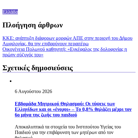
Ελλάδα
Πλοήγηση άρθρων
ΚΚΕ: ανάπτυξη διάφορων μορφών ΑΠΕ στην περιοχή του Δήμου
Αμφιλοχίας, θα την επιβαρύνουν περαιτέρω
Οικογένεια Πολωνού καθηγητή: «Εγκέφαλος της δολοφονίας η
πρώην σύζυγός του»
Σχετικές δημοσιεύσεις
6 Αυγούστου 2026
Εβδομάδα Μητρικού Θηλασμού: Οι τύψεις των
Ελληνίδων και οι «ένοχοι» – Το 0,8% θηλάζει μέχρι τον
6ο μήνα της ζωής του παιδιού
Αποκαλυπτικά τα στοιχεία του Ινστιτούτου Υγείας του
Παιδιού για την επιβάρυνση των μητέρων από τον
θηλασμό....