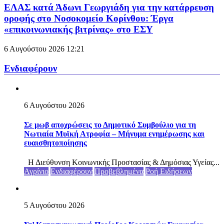
ΕΛΑΣ κατά Άδωνι Γεωργιάδη για την κατάρρευση
οροφής στο Νοσοκομείο Κορίνθου: Έργα
«επικοινωνιακής βιτρίνας» στο ΕΣΥ
6 Αυγούστου 2026
12:21
Ενδιαφέρουν
6 Αυγούστου 2026
Σε μωβ αποχρώσεις το Δημοτικό Συμβούλιο για τη
Νωτιαία Μυϊκή Ατροφία – Μήνυμα ενημέρωσης και
ευαισθητοποίησης
Η Διεύθυνση Κοινωνικής Προστασίας & Δημόσιας Υγείας...
Αγρίνιο
Ενδιαφέρουν
Προβεβλημένα
Ροή Ειδήσεων
5 Αυγούστου 2026