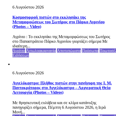
6 Αυγούστου 2026
Κοσμοσυρροή πιστών στο εκκλησάκι της
Μεταμορφώσεως του Σωτήρος στο Πάρκο Αγρινίου
(Photos – Video)
Αγρίνιο : Το εκκλησάκι της Μεταμορφώσεως του Σωτήρος
στο Παπαστράτειο Πάρκο Αγρινίου γιορτάζει σήμερα Με
ιδιαίτερη...
Αγρίνιο
Αιτωλοακαρνανία
Αποτυπώματα
Πρόσωπα
Πρωτοσέ
Ειδήσεων
6 Αυγούστου 2026
Αγγελόκαστρο: Πλήθος πιστών στην πανήγυρη της Ι. Μ.
Παντοκράτορος στο Αγγελόκαστρο – Αρχιερατική Θεία
Λειτουργία (Photos – Videos)
Με θρησκευτική ευλάβεια και σε κλίμα κατάνυξης
πανηγυρίζει σήμερα, Πέμπτη 6 Αυγούστου 2026, η Ιερά
Μονή...