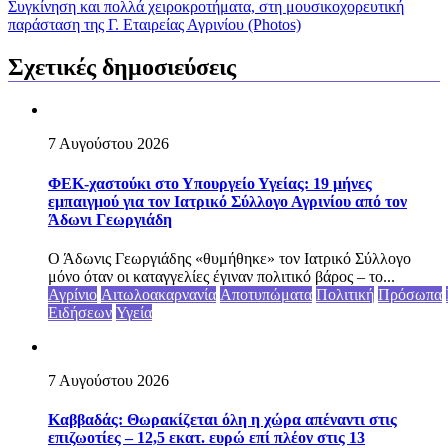
Συγκίνηση και πολλά χειροκροτήματα, στη μουσικοχορευτική
παράσταση της Γ. Εταιρείας Αγρινίου (Photos)
Σχετικές δημοσιεύσεις
7 Αυγούστου 2026
ΦΕΚ-χαστούκι στο Υπουργείο Υγείας: 19 μήνες
εμπαιγμού για τον Ιατρικό Σύλλογο Αγρινίου από τον
Άδωνι Γεωργιάδη
Ο Άδωνις Γεωργιάδης «θυμήθηκε» τον Ιατρικό Σύλλογο
μόνο όταν οι καταγγελίες έγιναν πολιτικό βάρος – το...
Αγρίνιο
Αιτωλοακαρνανία
Αποτυπώματα
Πολιτική
Πρόσωπα
Ειδήσεων
Υγεία
7 Αυγούστου 2026
Καββαδάς: Θωρακίζεται όλη η χώρα απέναντι στις
επιζωοτίες – 12,5 εκατ. ευρώ επί πλέον στις 13