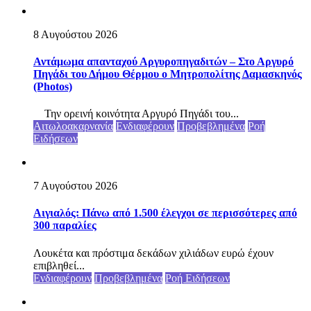
8 Αυγούστου 2026
Αντάμωμα απανταχού Αργυροπηγαδιτών – Στο Αργυρό
Πηγάδι του Δήμου Θέρμου ο Μητροπολίτης Δαμασκηνός
(Photos)
Την ορεινή κοινότητα Αργυρό Πηγάδι του...
Αιτωλοακαρνανία
Ενδιαφέρουν
Προβεβλημένα
Ροή
Ειδήσεων
7 Αυγούστου 2026
Αιγιαλός: Πάνω από 1.500 έλεγχοι σε περισσότερες από
300 παραλίες
Λουκέτα και πρόστιμα δεκάδων χιλιάδων ευρώ έχουν
επιβληθεί...
Ενδιαφέρουν
Προβεβλημένα
Ροή Ειδήσεων