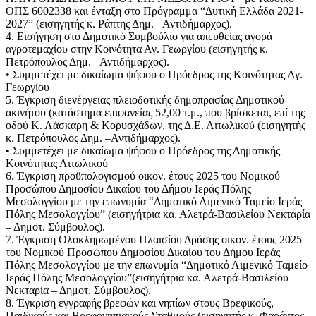
ΟΠΣ 6002338 και ένταξη στο Πρόγραμμα “Δυτική Ελλάδα 2021-
2027” (εισηγητής κ. Ράπτης Δημ. –Αντιδήμαρχος).
4. Εισήγηση στο Δημοτικό Συμβούλιο για απευθείας αγορά
αγροτεμαχίου στην Κοινότητα Αγ. Γεωργίου (εισηγητής κ.
Πετρόπουλος Δημ. –Αντιδήμαρχος).
• Συμμετέχει με δικαίωμα ψήφου ο Πρόεδρος της Κοινότητας Αγ.
Γεωργίου
5. Έγκριση διενέργειας πλειοδοτικής δημοπρασίας Δημοτικού
ακινήτου (κατάστημα επιφανείας 52,00 τ.μ., που βρίσκεται, επί της
οδού Κ. Λάσκαρη & Κορυσχάδων, της Δ.Ε. Αιτωλικού (εισηγητής
κ. Πετρόπουλος Δημ. –Αντιδήμαρχος).
• Συμμετέχει με δικαίωμα ψήφου ο Πρόεδρος της Δημοτικής
Κοινότητας Αιτωλικού
6. Έγκριση προϋπολογισμού οικον. έτους 2025 του Νομικού
Προσώπου Δημοσίου Δικαίου του Δήμου Ιεράς Πόλης
Μεσολογγίου με την επωνυμία “Δημοτικό Λιμενικό Ταμείο Ιεράς
Πόλης Μεσολογγίου” (εισηγήτρια κα. Αλετρά-Βασιλείου Νεκταρία
– Δημοτ. Σύμβουλος).
7. Έγκριση Ολοκληρωμένου Πλαισίου Δράσης οικον. έτους 2025
του Νομικού Προσώπου Δημοσίου Δικαίου του Δήμου Ιεράς
Πόλης Μεσολογγίου με την επωνυμία “Δημοτικό Λιμενικό Ταμείο
Ιεράς Πόλης Μεσολογγίου”(εισηγήτρια κα. Αλετρά-Βασιλείου
Νεκταρία – Δημοτ. Σύμβουλος).
8. Έγκριση εγγραφής βρεφών και νηπίων στους Βρεφικούς,
Παιδικούς και Βρεφονηπιακούς Σταθμούς (εισηγητής κ. Φαράντος