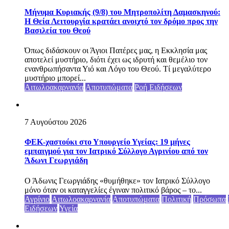
Μήνυμα Κυριακής (9/8) του Μητροπολίτη Δαμασκηνού:
Η Θεία Λειτουργία κρατάει ανοιχτό τον δρόμο προς την
Βασιλεία του Θεού
Όπως διδάσκουν οι Άγιοι Πατέρες μας, η Εκκλησία μας
αποτελεί μυστήριο, διότι έχει ως ιδρυτή και θεμέλιο τον
ενανθρωπήσαντα Υιό και Λόγο του Θεού. Τί μεγαλύτερο
μυστήριο μπορεί...
Αιτωλοακαρνανία
Αποτυπώματα
Ροή Ειδήσεων
7 Αυγούστου 2026
ΦΕΚ-χαστούκι στο Υπουργείο Υγείας: 19 μήνες
εμπαιγμού για τον Ιατρικό Σύλλογο Αγρινίου από τον
Άδωνι Γεωργιάδη
Ο Άδωνις Γεωργιάδης «θυμήθηκε» τον Ιατρικό Σύλλογο
μόνο όταν οι καταγγελίες έγιναν πολιτικό βάρος – το...
Αγρίνιο
Αιτωλοακαρνανία
Αποτυπώματα
Πολιτική
Πρόσωπα
Ειδήσεων
Υγεία