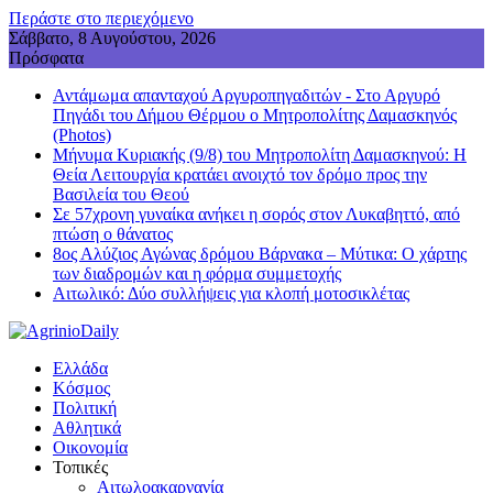
Περάστε στο περιεχόμενο
Σάββατο, 8 Αυγούστου, 2026
Πρόσφατα
Αντάμωμα απανταχού Αργυροπηγαδιτών - Στο Αργυρό
Πηγάδι του Δήμου Θέρμου ο Μητροπολίτης Δαμασκηνός
(Photos)
Μήνυμα Κυριακής (9/8) του Μητροπολίτη Δαμασκηνού: Η
Θεία Λειτουργία κρατάει ανοιχτό τον δρόμο προς την
Βασιλεία του Θεού
Σε 57χρονη γυναίκα ανήκει η σορός στον Λυκαβηττό, από
πτώση ο θάνατος
8ος Αλύζιος Αγώνας δρόμου Βάρνακα – Μύτικα: Ο χάρτης
των διαδρομών και η φόρμα συμμετοχής
Aιτωλικό: Δύο συλλήψεις για κλοπή μοτοσικλέτας
Ελλάδα
Κόσμος
Πολιτική
Αθλητικά
Οικονομία
Τοπικές
Αιτωλοακαρνανία