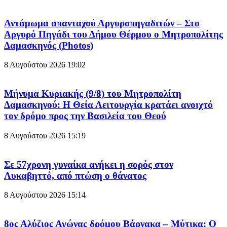
Αντάμωμα απανταχού Αργυροπηγαδιτών – Στο
Αργυρό Πηγάδι του Δήμου Θέρμου ο Μητροπολίτης
Δαμασκηνός (Photos)
8 Αυγούστου 2026
19:02
Μήνυμα Κυριακής (9/8) του Μητροπολίτη
Δαμασκηνού: Η Θεία Λειτουργία κρατάει ανοιχτό
τον δρόμο προς την Βασιλεία του Θεού
8 Αυγούστου 2026
15:19
Σε 57χρονη γυναίκα ανήκει η σορός στον
Λυκαβηττό, από πτώση ο θάνατος
8 Αυγούστου 2026
15:14
8ος Αλύζιος Αγώνας δρόμου Βάρνακα – Μύτικα: Ο