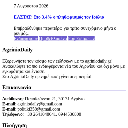
7 Αυγούστου 2026
ΕΛΣΤΑΤ: Στο 3,4% ο πληθωρισμός τον Ιούλιο
Επιβραδύνθηκε περαιτέρω για τρίτο συνεχόμενο μήνα ο
ρυθμός...
Ενδιαφέρουν
Προβεβλημένα
Ροή Ειδήσεων
AgrinioDaily
Εξερευνήστε τον κόσμο των ειδήσεων με το agriniodaily.gr!
Ανακαλύψτε τα πιο ενδιαφέροντα νέα του Αγρινίου και όχι μόνο με
εγκυρότητα και ένταση.
Στο AgrinioDaily η ενημέρωση γίνεται εμπειρία!
Επικοινωνία
Διεύθυνση
: Παπαϊωάννου 21, 30131 Αγρίνιο
Ε-mail
: agriniodaily@gmail.com
Ε-mail
: politiki358@gmail.com
Τηλέφωνο
: +30 2641048641, 6944536808
Πλοήγηση