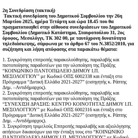
2η Συνεδρίαση (τακτική)
Τακτική συνεδρίαση του Δημοτικού Συμβουλίου την 26η
Μαρτίου 2025, ημέρα Τετάρτη και ώρα 18.45 που θα
πραγματοποιηθεί στην αίθουσα συνεδριάσεων του Δημοτικού
Συμβουλίου (Δημοτικό Κατάστημα, Σταυροπούλου 31, 2ος
όροφος, Μεσολόγγι, ΤΚ 302 00, με ταυτόχρονη δυνατότητα
τηλεδιάσκεψης, σύμφωνα με το άρθρο 67 του Ν.3852/2010, για
συζήτηση και λήψη απόφασης στα παρακάτω θέματα:
1. Συγκρότηση επιτροπής παρακολούθησης, παραλαβής και
πιστοποίησης παραδοτέων για την υλοποίηση της Πράξης
“ΚΟΙΝΩΝΙΚΟ ΠΑΝΤΟΠΩΛΕΙΟ ΔΗΜΟΥ Ι.Π.
ΜΕΣΟΛΟΓΓΙΟΥ” με Κωδικό ΟΠΣ 6002338 και ένταξη στο
Πρόγραμμα “Δυτική Ελλάδα 2021-2027” (εισηγητής κ. Ράπτης
Δημ. –Αντιδήμαρχος).
2. Συγκρότηση επιτροπής παρακολούθησης, παραλαβής και
πιστοποίησης παραδοτέων για την υλοποίηση της Πράξης
“ΣΥΝΕΧΙΣΗ ΔΡΑΣΗΣ: ΚΕΝΤΡΟ ΚΟΙΝΟΤΗΤΑΣ ΔΗΜΟΥ Ι.Π.
ΜΕΣΟΛΟΓΓΙΟΥ” με Κωδικό ΟΠΣ 6002316 και ένταξη στο
Πρόγραμμα “Δυτική Ελλάδα 2021-2027” (εισηγητής κ. Ράπτης
Δημ. –Αντιδήμαρχος).
3. Συγκρότηση τριμελούς Επιτροπής παραλαβής και αξιολόγησης
αιτήσεων δικαιούχων για την ένταξη τους στο “ΚΟΙΝΩΝΙΚΟ
ΠΑΝΤΟΠΩΛΕΙΟ ΔΗΜΟΥ Ι.Π. ΜΕΣΟΛΟΓΓΙΟΥ” με Κωδικό