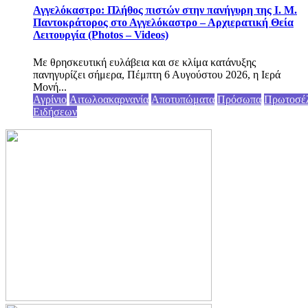
Αγγελόκαστρο: Πλήθος πιστών στην πανήγυρη της Ι. Μ.
Παντοκράτορος στο Αγγελόκαστρο – Αρχιερατική Θεία
Λειτουργία (Photos – Videos)
Με θρησκευτική ευλάβεια και σε κλίμα κατάνυξης
πανηγυρίζει σήμερα, Πέμπτη 6 Αυγούστου 2026, η Ιερά
Μονή...
Αγρίνιο
Αιτωλοακαρνανία
Αποτυπώματα
Πρόσωπα
Πρωτοσέ
Ειδήσεων