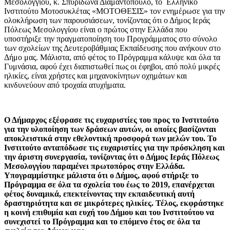
Μεσολογγίου, κ. Σπυρίδωνα Διαμαντόπουλο, το Ελληνικό
Ινστιτούτο Μοτοσυκλέτας «ΜΟΤΟΘΕΣΙΣ» τον ενημέρωσε για την
ολοκλήρωση των παρουσιάσεων, τονίζοντας ότι ο Δήμος Ιεράς
Πόλεως Μεσολογγίου είναι ο πρώτος στην Ελλάδα που
υποστήριξε την πραγματοποίηση του Προγράμματος στο σύνολο
των σχολείων της Δευτεροβάθμιας Εκπαίδευσης που ανήκουν στο
Δήμο μας. Μάλιστα, από φέτος το Πρόγραμμα κάλυψε και όλα τα
Γυμνάσια, αφού έχει διαπιστωθεί πως οι έφηβοι, από πολύ μικρές
ηλικίες, είναι χρήστες και μηχανοκίνητων οχημάτων και
κινδυνεύουν από τροχαία ατυχήματα.
Ο Δήμαρχος εξέφρασε τις ευχαριστίες του προς το Ινστιτούτο
για την υλοποίηση των δράσεων αυτών, οι οποίες βασίζονται
αποκλειστικά στην εθελοντική προσφορά των μελών του. Το
Ινστιτούτο ανταπόδωσε τις ευχαριστίες για την πρόσκληση και
την άριστη συνεργασία, τονίζοντας ότι ο Δήμος Ιεράς Πόλεως
Μεσολογγίου παραμένει πρωτοπόρος στην Ελλάδα.
Υπογραμμίστηκε μάλιστα ότι ο Δήμος, αφού στήριξε το
Πρόγραμμα σε όλα τα σχολεία του έως το 2019, επανέρχεται
φέτος δυναμικά, επεκτείνοντας την εκπαιδευτική αυτή
δραστηριότητα και σε μικρότερες ηλικίες. Τέλος, εκφράστηκε
η κοινή επιθυμία και ευχή του Δήμου και του Ινστιτούτου να
συνεχιστεί το Πρόγραμμα και το επόμενο έτος σε όλα τα