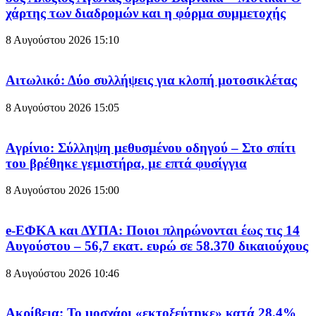
χάρτης των διαδρομών και η φόρμα συμμετοχής
8 Αυγούστου 2026
15:10
Aιτωλικό: Δύο συλλήψεις για κλοπή μοτοσικλέτας
8 Αυγούστου 2026
15:05
Aγρίνιο: Σύλληψη μεθυσμένου οδηγού – Στο σπίτι
του βρέθηκε γεμιστήρα, με επτά φυσίγγια
8 Αυγούστου 2026
15:00
e-ΕΦΚΑ και ΔΥΠΑ: Ποιοι πληρώνονται έως τις 14
Αυγούστου – 56,7 εκατ. ευρώ σε 58.370 δικαιούχους
8 Αυγούστου 2026
10:46
Ακρίβεια: Το μοσχάρι «εκτοξεύτηκε» κατά 28,4%