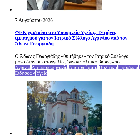
7 Αυγούστου 2026
ΦΕΚ-χαστούκι στο Υπουργείο Υγείας: 19 μήνες
εμπαιγμού για τον Ιατρικό Σύλλογο Αγρινίου από τον
Άδωνι Γεωργιάδη
Ο Άδωνις Γεωργιάδης «θυμήθηκε» τον Ιατρικό Σύλλογο
μόνο όταν οι καταγγελίες έγιναν πολιτικό βάρος – το...
Αγρίνιο
Αιτωλοακαρνανία
Αποτυπώματα
Πολιτική
Πρόσωπα
Ειδήσεων
Υγεία