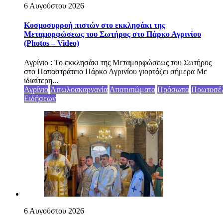
6 Αυγούστου 2026
Κοσμοσυρροή πιστών στο εκκλησάκι της
Μεταμορφώσεως του Σωτήρος στο Πάρκο Αγρινίου
(Photos – Video)
Αγρίνιο : Το εκκλησάκι της Μεταμορφώσεως του Σωτήρος
στο Παπαστράτειο Πάρκο Αγρινίου γιορτάζει σήμερα Με
ιδιαίτερη...
Αγρίνιο
Αιτωλοακαρνανία
Αποτυπώματα
Πρόσωπα
Πρωτοσέ
Ειδήσεων
6 Αυγούστου 2026