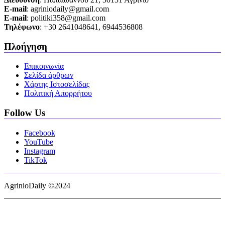
Ε-mail
: agriniodaily@gmail.com
Ε-mail
: politiki358@gmail.com
Τηλέφωνο
: +30 2641048641, 6944536808
Πλοήγηση
Επικοινωνία
Σελίδα άρθρων
Χάρτης Ιστοσελίδας
Πολιτική Απορρήτου
Follow Us
Facebook
YouTube
Instagram
TikTok
AgrinioDaily ©2024