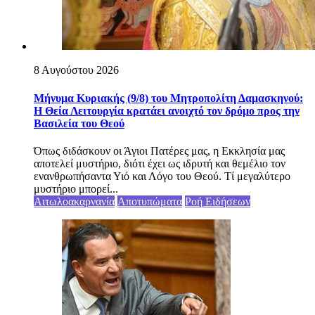
8 Αυγούστου 2026
Μήνυμα Κυριακής (9/8) του Μητροπολίτη Δαμασκηνού:
Η Θεία Λειτουργία κρατάει ανοιχτό τον δρόμο προς την
Βασιλεία του Θεού
Όπως διδάσκουν οι Άγιοι Πατέρες μας, η Εκκλησία μας
αποτελεί μυστήριο, διότι έχει ως ιδρυτή και θεμέλιο τον
ενανθρωπήσαντα Υιό και Λόγο του Θεού. Τί μεγαλύτερο
μυστήριο μπορεί...
Αιτωλοακαρνανία
Αποτυπώματα
Ροή Ειδήσεων