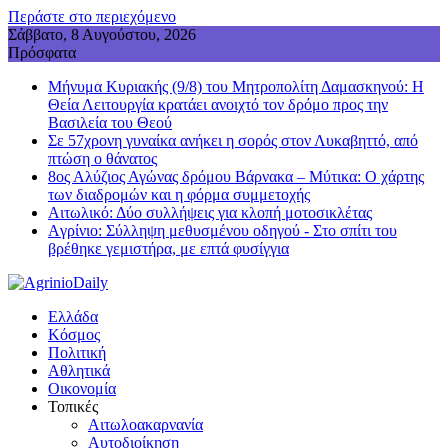
Περάστε στο περιεχόμενο
Σάββατο, 8 Αυγούστου, 2026
Πρόσφατα
Μήνυμα Κυριακής (9/8) του Μητροπολίτη Δαμασκηνού: Η
Θεία Λειτουργία κρατάει ανοιχτό τον δρόμο προς την
Βασιλεία του Θεού
Σε 57χρονη γυναίκα ανήκει η σορός στον Λυκαβηττό, από
πτώση ο θάνατος
8ος Αλύζιος Αγώνας δρόμου Βάρνακα – Μύτικα: Ο χάρτης
των διαδρομών και η φόρμα συμμετοχής
Aιτωλικό: Δύο συλλήψεις για κλοπή μοτοσικλέτας
Aγρίνιο: Σύλληψη μεθυσμένου οδηγού - Στο σπίτι του
βρέθηκε γεμιστήρα, με επτά φυσίγγια
Ελλάδα
Κόσμος
Πολιτική
Αθλητικά
Οικονομία
Τοπικές
Αιτωλοακαρνανία
Αυτοδιοίκηση