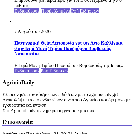
Επιβραδύνθηκε περαιτέρω για τρίτο συνεχόμενο μήνα ο
ρυθμός...
Ενδιαφέρουν
Προβεβλημένα
Ροή Ειδήσεων
7 Αυγούστου 2026
Πανηγυρική Θεία Λειτουργία για τον Άγιο Καλλίνικο,
στην Ιερά Μονή Τιμίου Προδρόμου Βομβοκούς
Ναυπακτίας
Η Ιερά Μονή Τιμίου Προδρόμου Βομβοκούς, της Ιεράς...
Ενδιαφέρουν
Ροή Ειδήσεων
AgrinioDaily
Εξερευνήστε τον κόσμο των ειδήσεων με το agriniodaily.gr!
Ανακαλύψτε τα πιο ενδιαφέροντα νέα του Αγρινίου και όχι μόνο με
εγκυρότητα και ένταση.
Στο AgrinioDaily η ενημέρωση γίνεται εμπειρία!
Επικοινωνία
Διεύθυνση
: Παπαϊωάννου 21, 30131 Αγρίνιο