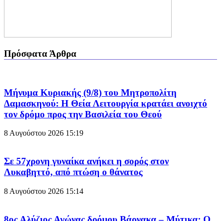
Πρόσφατα Άρθρα
Μήνυμα Κυριακής (9/8) του Μητροπολίτη
Δαμασκηνού: Η Θεία Λειτουργία κρατάει ανοιχτό
τον δρόμο προς την Βασιλεία του Θεού
8 Αυγούστου 2026
15:19
Σε 57χρονη γυναίκα ανήκει η σορός στον
Λυκαβηττό, από πτώση ο θάνατος
8 Αυγούστου 2026
15:14
8ος Αλύζιος Αγώνας δρόμου Βάρνακα – Μύτικα: Ο