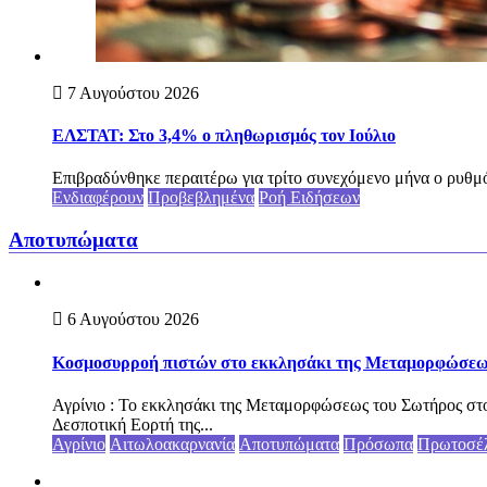
7 Αυγούστου 2026
ΕΛΣΤΑΤ: Στο 3,4% ο πληθωρισμός τον Ιούλιο
Επιβραδύνθηκε περαιτέρω για τρίτο συνεχόμενο μήνα ο ρυθμό
Ενδιαφέρουν
Προβεβλημένα
Ροή Ειδήσεων
Αποτυπώματα
6 Αυγούστου 2026
Κοσμοσυρροή πιστών στο εκκλησάκι της Μεταμορφώσεως 
Αγρίνιο : Το εκκλησάκι της Μεταμορφώσεως του Σωτήρος στο
Δεσποτική Εορτή της...
Αγρίνιο
Αιτωλοακαρνανία
Αποτυπώματα
Πρόσωπα
Πρωτοσέ