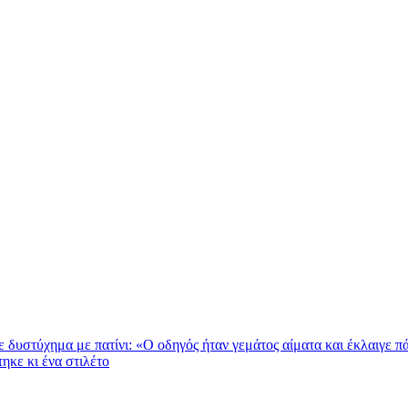
δυστύχημα με πατίνι: «Ο οδηγός ήταν γεμάτος αίματα και έκλαιγε πά
κε κι ένα στιλέτο