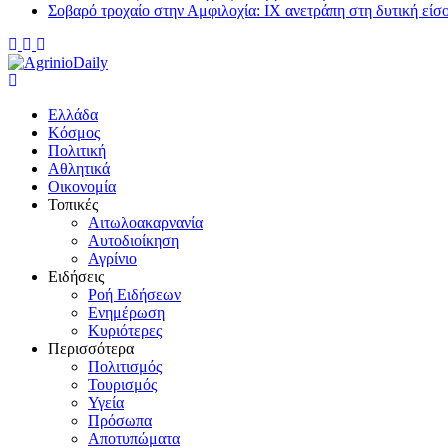
Σοβαρό τροχαίο στην Αμφιλοχία: ΙΧ ανετράπη στη δυτική είσ
Ελλάδα
Κόσμος
Πολιτική
Αθλητικά
Οικονομία
Τοπικές
Αιτωλοακαρνανία
Αυτοδιοίκηση
Αγρίνιο
Ειδήσεις
Ροή Ειδήσεων
Ενημέρωση
Κυριότερες
Περισσότερα
Πολιτισμός
Τουρισμός
Υγεία
Πρόσωπα
Αποτυπώματα