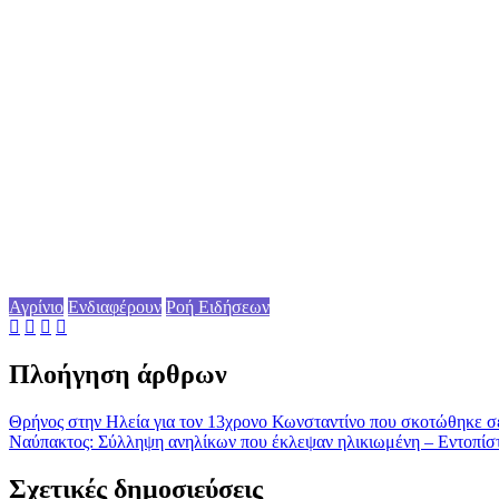
Αγρίνιο
Ενδιαφέρουν
Ροή Ειδήσεων
Πλοήγηση άρθρων
Θρήνος στην Ηλεία για τον 13χρονο Κωνσταντίνο που σκοτώθηκε σε 
Ναύπακτος: Σύλληψη ανηλίκων που έκλεψαν ηλικιωμένη – Εντοπίστη
Σχετικές δημοσιεύσεις