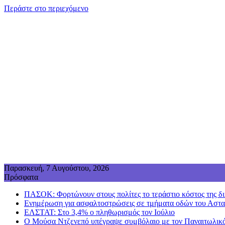
Περάστε στο περιεχόμενο
Παρασκευή, 7 Αυγούστου, 2026
Πρόσφατα
ΠΑΣΟΚ: Φορτώνουν στους πολίτες το τεράστιο κόστος της δικ
Ενημέρωση για ασφαλτοστρώσεις σε τμήματα οδών του Αστακ
ΕΛΣΤΑΤ: Στο 3,4% ο πληθωρισμός τον Ιούλιο
Ο Μούσα Ντζενεπό υπέγραψε συμβόλαιο με τον Παναιτωλικό,