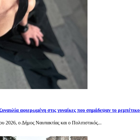
Συναυλία αφιερωμένη στις γυναίκες που σημάδεψαν το ρεμπέτικο
υ 2026, ο Δήμος Ναυπακτίας και ο Πολιτιστικός...