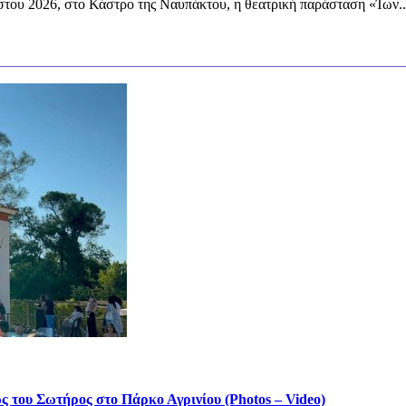
στου 2026, στο Κάστρο της Ναυπάκτου, η θεατρική παράσταση «Ίων..
του Σωτήρος στο Πάρκο Αγρινίου (Photos – Video)