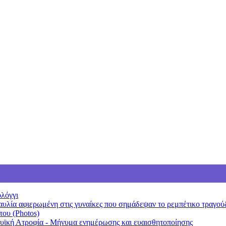
λόγγι
αυλία αφιερωμένη στις γυναίκες που σημάδεψαν το ρεμπέτικο τραγού
ου (Photos)
Μυϊκή Ατροφία - Μήνυμα ενημέρωσης και ευαισθητοποίησης