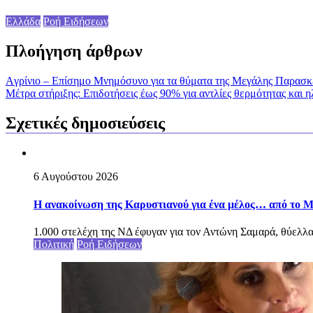
Ελλάδα
Ροή Ειδήσεων
Πλοήγηση άρθρων
Aγρίνιο – Επίσημο Μνημόσυνο για τα θύματα της Μεγάλης Παρασκ
Μέτρα στήριξης: Επιδοτήσεις έως 90% για αντλίες θερμότητας και 
Σχετικές δημοσιεύσεις
6 Αυγούστου 2026
Η ανακοίνωση της Καρυστιανού για ένα μέλος… από το Μ
1.000 στελέχη της ΝΔ έφυγαν για τον Αντώνη Σαμαρά, θύελ
Πολιτική
Ροή Ειδήσεων