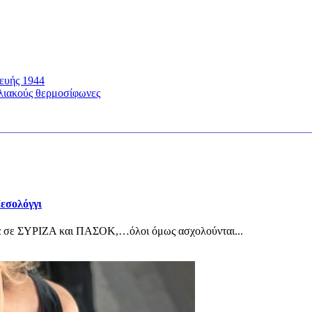
ευής 1944
ηλιακούς θερμοσίφωνες
εσολόγγι
λα σε ΣΥΡΙΖΑ και ΠΑΣΟΚ,…όλοι όμως ασχολούνται...