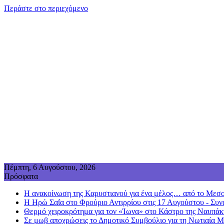
Περάστε στο περιεχόμενο
Πέμπτη, 6 Αυγούστου, 2026
Πρόσφατα
Η ανακοίνωση της Καρυστιανού για ένα μέλος… από το Μεσο
Η Ηρώ Σαΐα στο Φρούριο Αντιρρίου στις 17 Αυγούστου - Συν
Θερμό χειροκρότημα για τον «Ίωνα» στο Κάστρο της Ναυπάκτ
Σε μωβ αποχρώσεις το Δημοτικό Συμβούλιο για τη Νωτιαία 