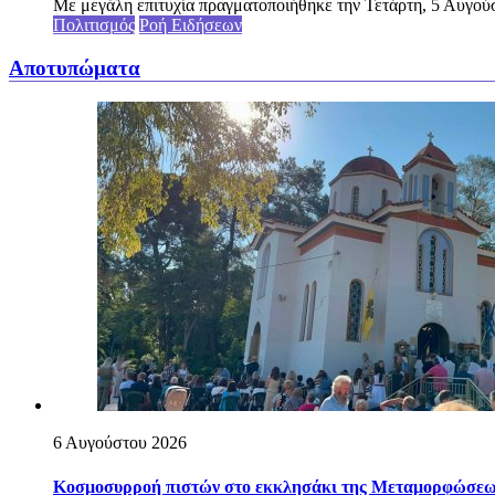
Με μεγάλη επιτυχία πραγματοποιήθηκε την Τετάρτη, 5 Αυγού
Πολιτισμός
Ροή Ειδήσεων
Αποτυπώματα
6 Αυγούστου 2026
Κοσμοσυρροή πιστών στο εκκλησάκι της Μεταμορφώσεως 