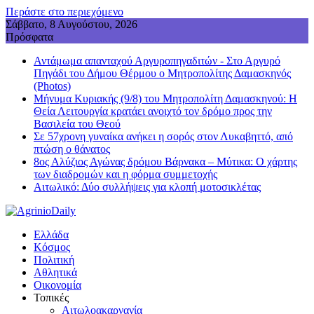
Περάστε στο περιεχόμενο
Σάββατο, 8 Αυγούστου, 2026
Πρόσφατα
Αντάμωμα απανταχού Αργυροπηγαδιτών - Στο Αργυρό
Πηγάδι του Δήμου Θέρμου ο Μητροπολίτης Δαμασκηνός
(Photos)
Μήνυμα Κυριακής (9/8) του Μητροπολίτη Δαμασκηνού: Η
Θεία Λειτουργία κρατάει ανοιχτό τον δρόμο προς την
Βασιλεία του Θεού
Σε 57χρονη γυναίκα ανήκει η σορός στον Λυκαβηττό, από
πτώση ο θάνατος
8ος Αλύζιος Αγώνας δρόμου Βάρνακα – Μύτικα: Ο χάρτης
των διαδρομών και η φόρμα συμμετοχής
Aιτωλικό: Δύο συλλήψεις για κλοπή μοτοσικλέτας
Ελλάδα
Κόσμος
Πολιτική
Αθλητικά
Οικονομία
Τοπικές
Αιτωλοακαρνανία