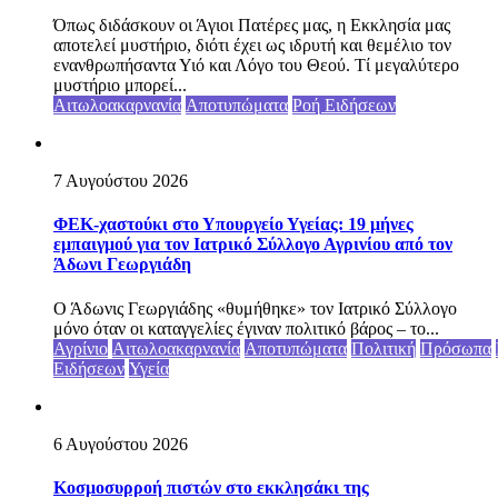
Όπως διδάσκουν οι Άγιοι Πατέρες μας, η Εκκλησία μας
αποτελεί μυστήριο, διότι έχει ως ιδρυτή και θεμέλιο τον
ενανθρωπήσαντα Υιό και Λόγο του Θεού. Τί μεγαλύτερο
μυστήριο μπορεί...
Αιτωλοακαρνανία
Αποτυπώματα
Ροή Ειδήσεων
7 Αυγούστου 2026
ΦΕΚ-χαστούκι στο Υπουργείο Υγείας: 19 μήνες
εμπαιγμού για τον Ιατρικό Σύλλογο Αγρινίου από τον
Άδωνι Γεωργιάδη
Ο Άδωνις Γεωργιάδης «θυμήθηκε» τον Ιατρικό Σύλλογο
μόνο όταν οι καταγγελίες έγιναν πολιτικό βάρος – το...
Αγρίνιο
Αιτωλοακαρνανία
Αποτυπώματα
Πολιτική
Πρόσωπα
Ειδήσεων
Υγεία
6 Αυγούστου 2026
Κοσμοσυρροή πιστών στο εκκλησάκι της