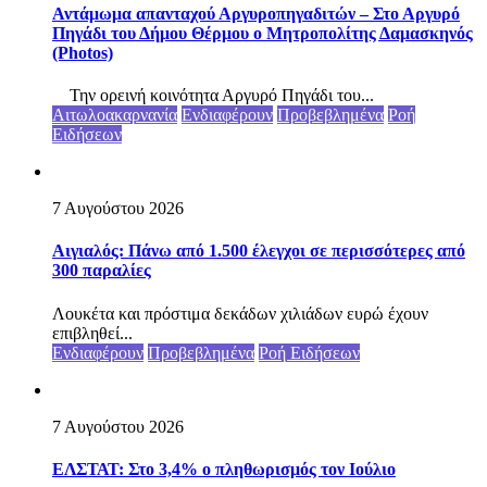
Αντάμωμα απανταχού Αργυροπηγαδιτών – Στο Αργυρό
Πηγάδι του Δήμου Θέρμου ο Μητροπολίτης Δαμασκηνός
(Photos)
Την ορεινή κοινότητα Αργυρό Πηγάδι του...
Αιτωλοακαρνανία
Ενδιαφέρουν
Προβεβλημένα
Ροή
Ειδήσεων
7 Αυγούστου 2026
Αιγιαλός: Πάνω από 1.500 έλεγχοι σε περισσότερες από
300 παραλίες
Λουκέτα και πρόστιμα δεκάδων χιλιάδων ευρώ έχουν
επιβληθεί...
Ενδιαφέρουν
Προβεβλημένα
Ροή Ειδήσεων
7 Αυγούστου 2026
ΕΛΣΤΑΤ: Στο 3,4% ο πληθωρισμός τον Ιούλιο