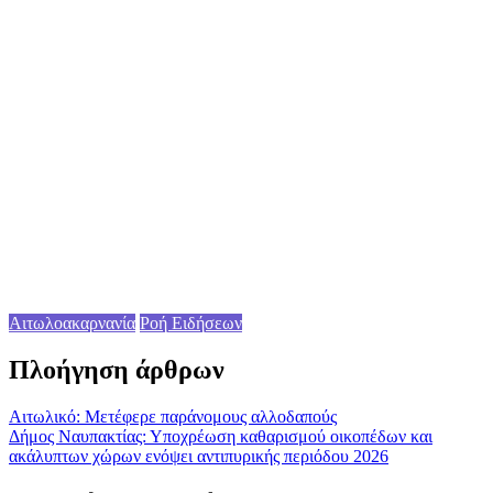
Αιτωλοακαρνανία
Ροή Ειδήσεων
Πλοήγηση άρθρων
Aιτωλικό: Mετέφερε παράνομους αλλοδαπούς
Δήμος Ναυπακτίας: Υποχρέωση καθαρισμού οικοπέδων και
ακάλυπτων χώρων ενόψει αντιπυρικής περιόδου 2026