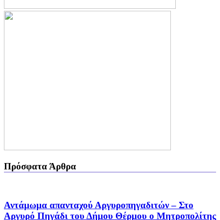
Πρόσφατα Άρθρα
Αντάμωμα απανταχού Αργυροπηγαδιτών – Στο
Αργυρό Πηγάδι του Δήμου Θέρμου ο Μητροπολίτης