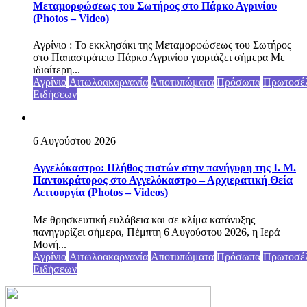
Μεταμορφώσεως του Σωτήρος στο Πάρκο Αγρινίου
(Photos – Video)
Αγρίνιο : Το εκκλησάκι της Μεταμορφώσεως του Σωτήρος
στο Παπαστράτειο Πάρκο Αγρινίου γιορτάζει σήμερα Με
ιδιαίτερη...
Αγρίνιο
Αιτωλοακαρνανία
Αποτυπώματα
Πρόσωπα
Πρωτοσέ
Ειδήσεων
6 Αυγούστου 2026
Αγγελόκαστρο: Πλήθος πιστών στην πανήγυρη της Ι. Μ.
Παντοκράτορος στο Αγγελόκαστρο – Αρχιερατική Θεία
Λειτουργία (Photos – Videos)
Με θρησκευτική ευλάβεια και σε κλίμα κατάνυξης
πανηγυρίζει σήμερα, Πέμπτη 6 Αυγούστου 2026, η Ιερά
Μονή...
Αγρίνιο
Αιτωλοακαρνανία
Αποτυπώματα
Πρόσωπα
Πρωτοσέ
Ειδήσεων