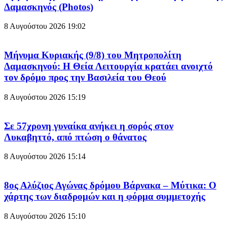
Δαμασκηνός (Photos)
8 Αυγούστου 2026
19:02
Μήνυμα Κυριακής (9/8) του Μητροπολίτη
Δαμασκηνού: Η Θεία Λειτουργία κρατάει ανοιχτό
τον δρόμο προς την Βασιλεία του Θεού
8 Αυγούστου 2026
15:19
Σε 57χρονη γυναίκα ανήκει η σορός στον
Λυκαβηττό, από πτώση ο θάνατος
8 Αυγούστου 2026
15:14
8ος Αλύζιος Αγώνας δρόμου Βάρνακα – Μύτικα: Ο
χάρτης των διαδρομών και η φόρμα συμμετοχής
8 Αυγούστου 2026
15:10