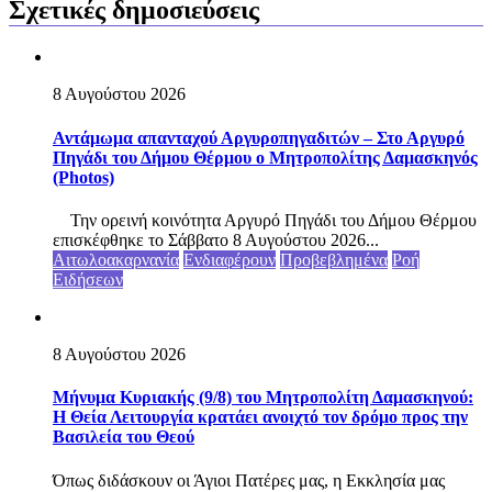
Σχετικές δημοσιεύσεις
8 Αυγούστου 2026
Αντάμωμα απανταχού Αργυροπηγαδιτών – Στο Αργυρό
Πηγάδι του Δήμου Θέρμου ο Μητροπολίτης Δαμασκηνός
(Photos)
Την ορεινή κοινότητα Αργυρό Πηγάδι του Δήμου Θέρμου
επισκέφθηκε το Σάββατο 8 Αυγούστου 2026...
Αιτωλοακαρνανία
Ενδιαφέρουν
Προβεβλημένα
Ροή
Ειδήσεων
8 Αυγούστου 2026
Μήνυμα Κυριακής (9/8) του Μητροπολίτη Δαμασκηνού:
Η Θεία Λειτουργία κρατάει ανοιχτό τον δρόμο προς την
Βασιλεία του Θεού
Όπως διδάσκουν οι Άγιοι Πατέρες μας, η Εκκλησία μας