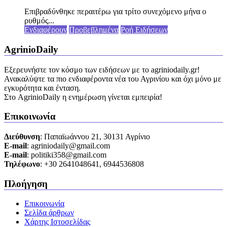
Επιβραδύνθηκε περαιτέρω για τρίτο συνεχόμενο μήνα ο
ρυθμός...
Ενδιαφέρουν
Προβεβλημένα
Ροή Ειδήσεων
AgrinioDaily
Εξερευνήστε τον κόσμο των ειδήσεων με το agriniodaily.gr!
Ανακαλύψτε τα πιο ενδιαφέροντα νέα του Αγρινίου και όχι μόνο με
εγκυρότητα και ένταση.
Στο AgrinioDaily η ενημέρωση γίνεται εμπειρία!
Επικοινωνία
Διεύθυνση
: Παπαϊωάννου 21, 30131 Αγρίνιο
Ε-mail
: agriniodaily@gmail.com
Ε-mail
: politiki358@gmail.com
Τηλέφωνο
: +30 2641048641, 6944536808
Πλοήγηση
Επικοινωνία
Σελίδα άρθρων
Χάρτης Ιστοσελίδας