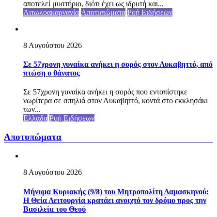
αποτελεί μυστήριο, διότι έχει ως ιδρυτή και...
Αιτωλοακαρνανία
Αποτυπώματα
Ροή Ειδήσεων
8 Αυγούστου 2026
Σε 57χρονη γυναίκα ανήκει η σορός στον Λυκαβηττό, από
πτώση ο θάνατος
Σε 57χρονη γυναίκα ανήκει η σορός που εντοπίστηκε
νωρίτερα σε σπηλιά στον Λυκαβηττό, κοντά στο εκκλησάκι
των...
Ελλάδα
Ροή Ειδήσεων
Αποτυπώματα
8 Αυγούστου 2026
Μήνυμα Κυριακής (9/8) του Μητροπολίτη Δαμασκηνού:
Η Θεία Λειτουργία κρατάει ανοιχτό τον δρόμο προς την
Βασιλεία του Θεού