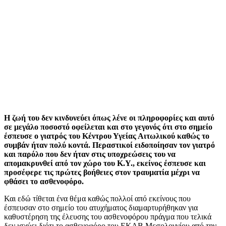
Η ζωή του δεν κινδυνεύει όπως λένε οι πληροφορίες και αυτό
σε μεγάλο ποσοστό οφείλεται και στο γεγονός ότι στο σημείο
έσπευσε ο γιατρός του Κέντρου Υγείας Αιτωλικού καθώς το
συμβάν ήταν πολύ κοντά. Περαστικοί ειδοποίησαν τον γιατρό
και παρόλο που δεν ήταν στις υποχρεώσεις του να
απομακρυνθεί από τον χώρο του Κ.Υ., εκείνος έσπευσε και
προσέφερε τις πρώτες βοήθειες στον τραυματία μέχρι να
φθάσει το ασθενοφόρο.
Και εδώ τίθεται ένα θέμα καθώς πολλοί από εκείνους που
έσπευσαν στο σημείο του ατυχήματος διαμαρτυρήθηκαν για
καθυστέρηση της έλευσης του ασθενοφόρου πράγμα που τελικά
δεν ισχύει διότι το ασθενοφόρο του ΕΚΑΒ Μεσολογγίου από την