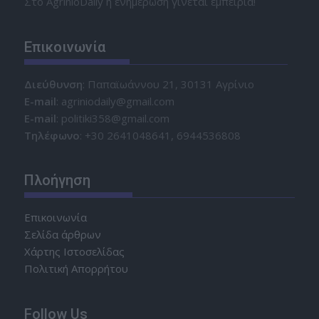
Στο AgrinioDaily η ενημέρωση γίνεται εμπειρία!
Επικοινωνία
Διεύθυνση
: Παπαϊωάννου 21, 30131 Αγρίνιο
Ε-mail
: agriniodaily@gmail.com
Ε-mail
: politiki358@gmail.com
Τηλέφωνο
: +30 2641048641, 6944536808
Πλοήγηση
Επικοινωνία
Σελίδα άρθρων
Χάρτης Ιστοσελίδας
Πολιτική Απορρήτου
Follow Us