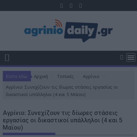
Π
ε
ρ
ά
σ
τ
ε
σ
τ
ο
Είστε εδώ:
Αρχική
Τοπικές
Αγρίνιο
π
ε
Aγρίνιο: Συνεχίζουν τις δίωρες στάσεις εργασίας οι
ρ
δικαστικοί υπάλληλοι (4 και 5 Μαϊου)
ι
ε
Aγρίνιο: Συνεχίζουν τις δίωρες στάσεις
χ
εργασίας οι δικαστικοί υπάλληλοι (4 και 5
ό
Μαϊου)
μ
ε