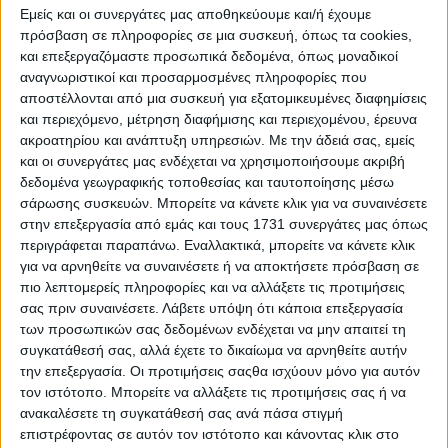
Ο Πρόεδρος. Η Γεν. Γραμματέας
Εμείς και οι συνεργάτες μας αποθηκεύουμε και/ή έχουμε
Γεράσιμος Μαλούσης. Άικ.Ροβά
πρόσβαση σε πληροφορίες σε μια συσκευή, όπως τα cookies,
και επεξεργαζόμαστε προσωπικά δεδομένα, όπως μοναδικοί
αναγνωριστικοί και προσαρμοσμένες πληροφορίες που
αποστέλλονται από μια συσκευή για εξατομικευμένες διαφημίσεις
και περιεχόμενο, μέτρηση διαφήμισης και περιεχομένου, έρευνα
ακροατηρίου και ανάπτυξη υπηρεσιών.
Με την άδειά σας, εμείς
και οι συνεργάτες μας ενδέχεται να χρησιμοποιήσουμε ακριβή
δεδομένα γεωγραφικής τοποθεσίας και ταυτοποίησης μέσω
σάρωσης συσκευών. Μπορείτε να κάνετε κλικ για να συναινέσετε
στην επεξεργασία από εμάς και τους 1731 συνεργάτες μας όπως
περιγράφεται παραπάνω. Εναλλακτικά, μπορείτε να κάνετε κλικ
για να αρνηθείτε να συναινέσετε ή να αποκτήσετε πρόσβαση σε
πιο λεπτομερείς πληροφορίες και να αλλάξετε τις προτιμήσεις
σας πριν συναινέσετε.
Λάβετε υπόψη ότι κάποια επεξεργασία
των προσωπικών σας δεδομένων ενδέχεται να μην απαιτεί τη
συγκατάθεσή σας, αλλά έχετε το δικαίωμα να αρνηθείτε αυτήν
την επεξεργασία. Οι προτιμήσεις σαςθα ισχύουν μόνο για αυτόν
τον ιστότοπο. Μπορείτε να αλλάξετε τις προτιμήσεις σας ή να
ανακαλέσετε τη συγκατάθεσή σας ανά πάσα στιγμή
επιστρέφοντας σε αυτόν τον ιστότοπο και κάνοντας κλικ στο