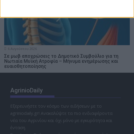
6 Αυγούστου 2026
Σε μωβ αποχρώσεις το Δημοτικό Συμβούλιο για τη
Νωτιαία Μυϊκή Ατροφία – Μήνυμα ενημέρωσης και
ευαισθητοποίησης
AgrinioDaily
Εξερευνήστε τον κόσμο των ειδήσεων με το
agriniodaily.gr! Ανακαλύψτε τα πιο ενδιαφέροντα
νέα του Αγρινίου και όχι μόνο με εγκυρότητα και
ένταση.