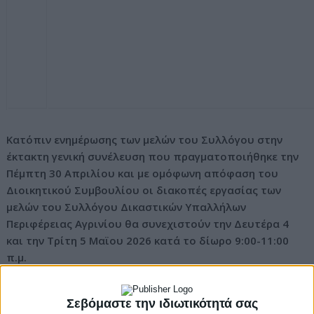
Κατόπιν ενημέρωσης των μελών του Συλλόγου στην
έκτακτη γενική συνέλευση που πραγματοποιήθηκε την
Πέμπτη 30 Απριλίου και με ομόφωνη απόφαση του
Διοικητικού Συμβουλίου οι διακοπές εργασίας των
μελών του Συλλόγου Δικαστικών Υπαλλήλων
Περιφέρειας Αγρινίου θα συνεχιστούν την Δευτέρα 4
και την Τρίτη 5 Μαϊου 2026 κατά το δίωρο 9:00-11:00
π.μ.
Αγρίνιο 30-4-2026
Για το ΔΣ
Σεβόμαστε την ιδιωτικότητά σας