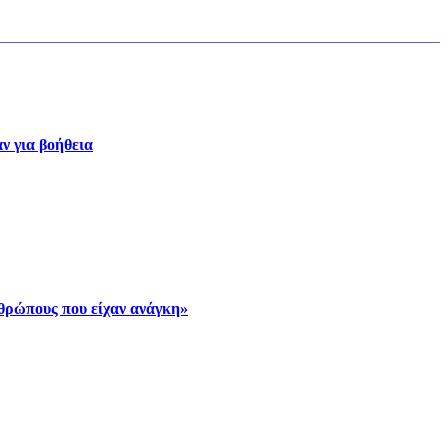
ν για βοήθεια
νθρώπους που είχαν ανάγκη»