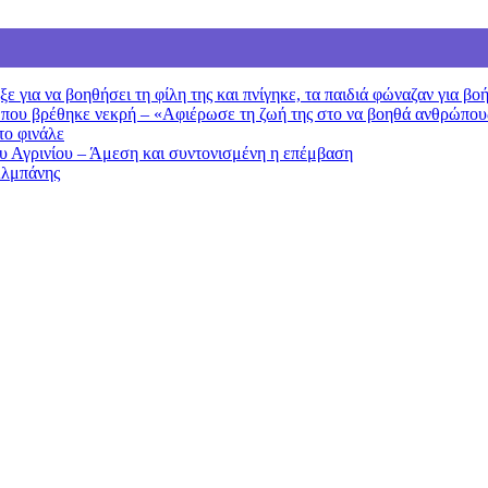
 για να βοηθήσει τη φίλη της και πνίγηκε, τα παιδιά φώναζαν για βο
 που βρέθηκε νεκρή – «Αφιέρωσε τη ζωή της στο να βοηθά ανθρώπου
το φινάλε
ου Αγρινίου – Άμεση και συντονισμένη η επέμβαση
Αλμπάνης