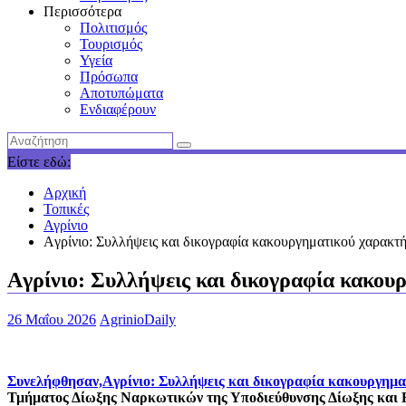
Περισσότερα
Πολιτισμός
Τουρισμός
Υγεία
Πρόσωπα
Αποτυπώματα
Ενδιαφέρουν
Είστε εδώ:
Αρχική
Τοπικές
Αγρίνιο
Aγρίνιο: Συλλήψεις και δικογραφία κακουργηματικού χαρακτή
Aγρίνιο: Συλλήψεις και δικογραφία κακου
26 Μαΐου 2026
AgrinioDaily
Συνελήφθησαν,
Aγρίνιο: Συλλήψεις και δικογραφία κακουργημα
Τμήματος Δίωξης Ναρκωτικών της Υποδιεύθυνσης Δίωξης και 