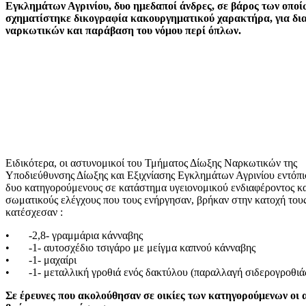
Εγκλημάτων Αγρινίου, δυο ημεδαποί άνδρες, σε βάρος των οποί
σχηματίστηκε δικογραφία κακουργηματικού χαρακτήρα, για δι
ναρκωτικών και παράβαση του νόμου περί όπλων.
Ειδικότερα, οι αστυνομικοί του Τμήματος Δίωξης Ναρκωτικών της
Υποδιεύθυνσης Δίωξης και Εξιχνίασης Εγκλημάτων Αγρινίου εντόπι
δυο κατηγορούμενους σε κατάστημα υγειονομικού ενδιαφέροντος κα
σωματικούς ελέγχους που τους ενήργησαν, βρήκαν στην κατοχή τους
κατέσχεσαν :
• -2,8- γραμμάρια κάνναβης
• -1- αυτοσχέδιο τσιγάρο με μείγμα καπνού κάνναβης
• -1- μαχαίρι
• -1- μεταλλική γροθιά ενός δακτύλου (παραλλαγή σιδερογροθιάς
Σε έρευνες που ακολούθησαν σε οικίες των κατηγορούμενων οι 