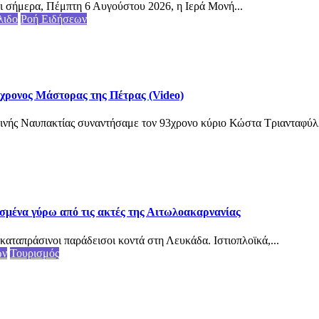
ι σήμερα, Πέμπτη 6 Αυγούστου 2026, η Ιερά Μονή...
λιδο
Ροή Ειδήσεων
3χρονος Μάστορας της Πέτρας (Video)
ινής Ναυπακτίας συναντήσαμε τον 93χρονο κύριο Κώστα Τριανταφύλλ
σμένα γύρω από τις ακτές της Αιτωλοακαρνανίας
καταπράσινοι παράδεισοι κοντά στη Λευκάδα. Ιστιοπλοϊκά,...
ων
Τουρισμός