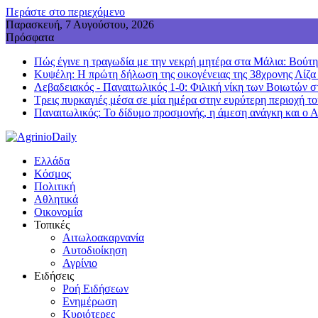
Περάστε στο περιεχόμενο
Παρασκευή, 7 Αυγούστου, 2026
Πρόσφατα
Πώς έγινε η τραγωδία με την νεκρή μητέρα στα Μάλια: Βούτηξε
Κυψέλη: Η πρώτη δήλωση της οικογένειας της 38χρονης Λίζα
Λεβαδειακός - Παναιτωλικός 1-0: Φιλική νίκη των Βοιωτών σ
Τρεις πυρκαγιές μέσα σε μία ημέρα στην ευρύτερη περιοχή τ
Παναιτωλικός: Το δίδυμο προσμονής, η άμεση ανάγκη και ο 
Ελλάδα
Κόσμος
Πολιτική
Αθλητικά
Οικονομία
Τοπικές
Αιτωλοακαρνανία
Αυτοδιοίκηση
Αγρίνιο
Ειδήσεις
Ροή Ειδήσεων
Ενημέρωση
Κυριότερες