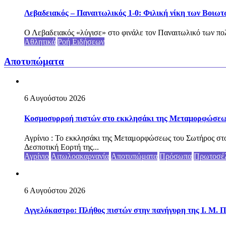
Λεβαδειακός – Παναιτωλικός 1-0: Φιλική νίκη των Βοιωτ
Ο Λεβαδειακός «λύγισε» στο φινάλε τον Παναιτωλικό των πολ
Αθλητικά
Ροή Ειδήσεων
Αποτυπώματα
6 Αυγούστου 2026
Κοσμοσυρροή πιστών στο εκκλησάκι της Μεταμορφώσεως 
Αγρίνιο : Το εκκλησάκι της Μεταμορφώσεως του Σωτήρος στο
Δεσποτική Εορτή της...
Αγρίνιο
Αιτωλοακαρνανία
Αποτυπώματα
Πρόσωπα
Πρωτοσέ
6 Αυγούστου 2026
Αγγελόκαστρο: Πλήθος πιστών στην πανήγυρη της Ι. Μ. Π