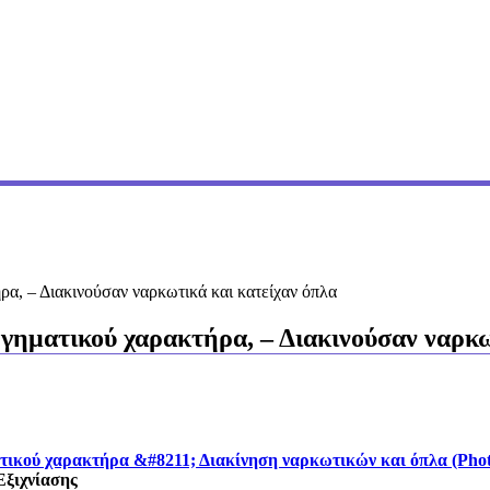
ρα, – Διακινούσαν ναρκωτικά και κατείχαν όπλα
ργηματικού χαρακτήρα, – Διακινούσαν ναρκω
τικού χαρακτήρα &#8211; Διακίνηση ναρκωτικών και όπλα (Phot
Εξιχνίασης