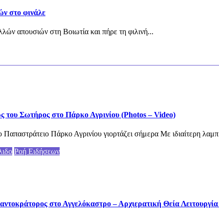
ών στο φινάλε
λών απουσιών στη Βοιωτία και πήρε τη φιλινή...
του Σωτήρος στο Πάρκο Αγρινίου (Photos – Video)
 Παπαστράτειο Πάρκο Αγρινίου γιορτάζει σήμερα Με ιδιαίτερη λαμπ
λιδο
Ροή Ειδήσεων
αντοκράτορος στο Αγγελόκαστρο – Αρχιερατική Θεία Λειτουργία (