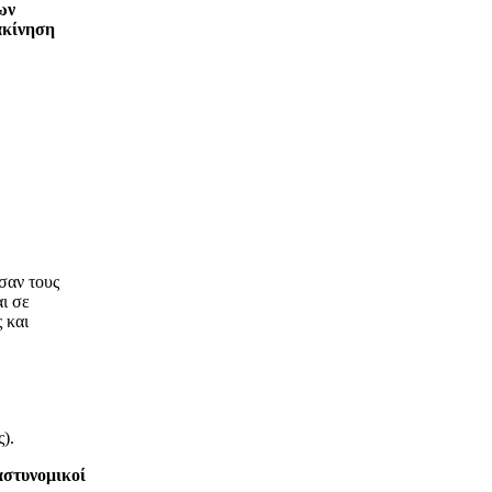
ων
ακίνηση
σαν τους
ι σε
 και
).
αστυνομικοί