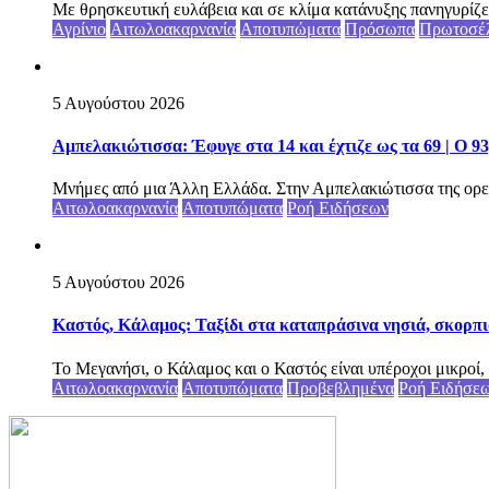
Με θρησκευτική ευλάβεια και σε κλίμα κατάνυξης πανηγυρίζε
Αγρίνιο
Αιτωλοακαρνανία
Αποτυπώματα
Πρόσωπα
Πρωτοσέ
5 Αυγούστου 2026
Αμπελακιώτισσα: Έφυγε στα 14 και έχτιζε ως τα 69 | Ο 9
Μνήμες από μια Άλλη Ελλάδα. Στην Αμπελακιώτισσα της ορε
Αιτωλοακαρνανία
Αποτυπώματα
Ροή Ειδήσεων
5 Αυγούστου 2026
Καστός, Κάλαμος: Ταξίδι στα καταπράσινα νησιά, σκορπι
Το Μεγανήσι, ο Κάλαμος και ο Καστός είναι υπέροχοι μικροί, 
Αιτωλοακαρνανία
Αποτυπώματα
Προβεβλημένα
Ροή Ειδήσε