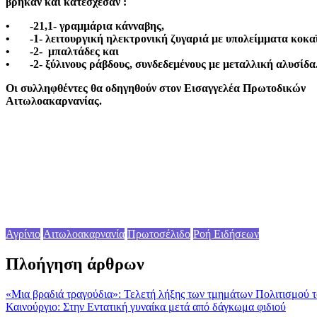
βρήκαν και κατέσχεσαν :
• -21,1- γραμμάρια κάνναβης,
• -1- λειτουργική ηλεκτρονική ζυγαριά με υπολείμματα κοκαΐ
• -2- μπαλτάδες και
• -2- ξύλινους ράβδους, συνδεδεμένους με μεταλλική αλυσίδα
Οι συλληφθέντες θα οδηγηθούν στον Εισαγγελέα Πρωτοδικών
Αιτωλοακαρνανίας.
Αγρίνιο
Αιτωλοακαρνανία
Πρωτοσέλιδο
Ροή Ειδήσεων
Πλοήγηση άρθρων
«Μια βραδιά τραγούδια»: Τελετή λήξης των τμημάτων Πολιτισμού τ
Καινούργιο: Στην Εντατική γυναίκα μετά από δάγκωμα φιδιού