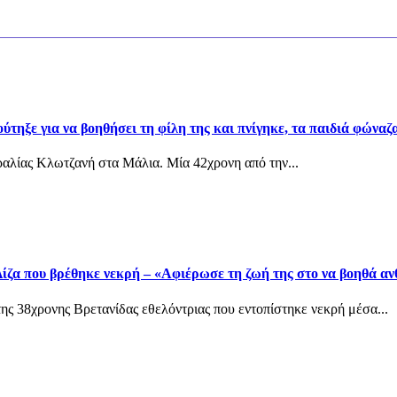
τηξε για να βοηθήσει τη φίλη της και πνίγηκε, τα παιδιά φώναζα
αραλίας Κλωτζανή στα Μάλια. Μία 42χρονη από την...
ίζα που βρέθηκε νεκρή – «Αφιέρωσε τη ζωή της στο να βοηθά α
ης 38χρονης Βρετανίδας εθελόντριας που εντοπίστηκε νεκρή μέσα...