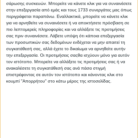
τέσσερα πρόσωπα που φέρονται να έχουν σχέση με τις
σάρωσης συσκευών. Μπορείτε να κάνετε κλικ για να συναινέσετε
στην επεξεργασία από εμάς και τους 1733 συνεργάτες μας όπως
εταιρείες διαχείρισης του κακόβουλου λογισμικού
περιγράφεται παραπάνω. Εναλλακτικά, μπορείτε να κάνετε κλικ
Predator.
για να αρνηθείτε να συναινέσετε ή να αποκτήσετε πρόσβαση σε
πιο λεπτομερείς πληροφορίες και να αλλάξετε τις προτιμήσεις
Με την έναρξη της διαδικασίας τρεις κατηγορούμενοι ήταν
σας πριν συναινέσετε.
Λάβετε υπόψη ότι κάποια επεξεργασία
απόντες και εκπροσωπήθηκαν από τους δικηγόρους τους,
των προσωπικών σας δεδομένων ενδέχεται να μην απαιτεί τη
ενώ παρών ήταν ο τέταρτος εξ αυτών.
συγκατάθεσή σας, αλλά έχετε το δικαίωμα να αρνηθείτε αυτήν
την επεξεργασία. Οι προτιμήσεις σαςθα ισχύουν μόνο για αυτόν
Η υπεράσπιση έθεσε θέμα αναβολής λόγω κωλύματος στο
τον ιστότοπο. Μπορείτε να αλλάξετε τις προτιμήσεις σας ή να
πρόσωπο ενός εκ των δικηγόρων υπεράσπισης, το οποίο
ανακαλέσετε τη συγκατάθεσή σας ανά πάσα στιγμή
τόσο ο εισαγγελέας όσο και το δικαστήριο τελικά δεν έκαναν
επιστρέφοντας σε αυτόν τον ιστότοπο και κάνοντας κλικ στο
δεκτό.
κουμπί "Απορρήτου" στο κάτω μέρος της ιστοσελίδας.
Από νωρίς στο δικαστήριο ήταν παρόντες οι περισσότεροι
από τους 52 μάρτυρες ορισμένοι από τους οποίους και οι
ίδιοι θύματα τηλεφωνικών παρακολουθήσεων, ορισμένοι εκ
των οποίων θα δηλώσουν και παράσταση προς υποστήριξη
κατηγορίας σε αυτή την υπόθεση που συνδέεται, όπως κατ’
επανάληψη έχει ειπωθεί, με τη λειτουργία του κράτους
δικαίου.