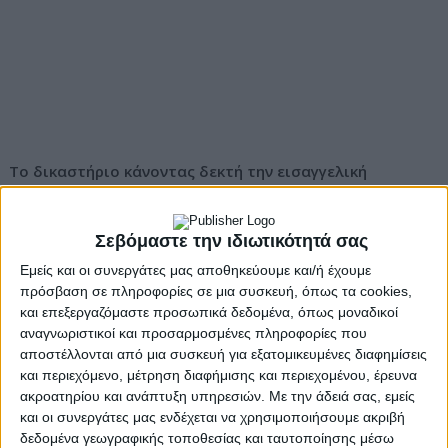
Το δικαστήριο κάνοντας δεκτή την εισαγγελική
πρόταση απέρριψε το αίτημα αναβολής της σοβαρής
αυτής δίκης συνεκτιμώνται και το γεγονός ότι για
Σεβόμαστε την ιδιωτικότητά σας
μερικότερες πράξεις υπάρχει ορατός κίνδυνος
παραγραφής.
Εμείς και οι συνεργάτες μας αποθηκεύουμε και/ή έχουμε
πρόσβαση σε πληροφορίες σε μια συσκευή, όπως τα cookies,
Έτσι, η δίκη διέκοψε για τις 10 Απριλίου οπότε και η
και επεξεργαζόμαστε προσωπικά δεδομένα, όπως μοναδικοί
υπόθεση αυτή θα ξεκινήσει επί της ουσίας.
αναγνωριστικοί και προσαρμοσμένες πληροφορίες που
αποστέλλονται από μια συσκευή για εξατομικευμένες διαφημίσεις
και περιεχόμενο, μέτρηση διαφήμισης και περιεχομένου, έρευνα
ακροατηρίου και ανάπτυξη υπηρεσιών.
Με την άδειά σας, εμείς
Στο εδώλιο έχουν παραπεμφθεί για πλημμελήματα που
και οι συνεργάτες μας ενδέχεται να χρησιμοποιήσουμε ακριβή
αφορούν σε παραβίαση απορρήτου επικοινωνιών
δεδομένα γεωγραφικής τοποθεσίας και ταυτοποίησης μέσω