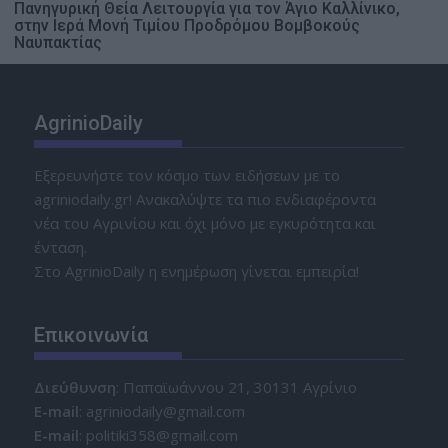
Πανηγυρική Θεία Λειτουργία για τον Άγιο Καλλίνικο,
στην Ιερά Μονή Τιμίου Προδρόμου Βομβοκούς
Ναυπακτίας
AgrinioDaily
Εξερευνήστε τον κόσμο των ειδήσεων με το
agriniodaily.gr! Ανακαλύψτε τα πιο ενδιαφέροντα
νέα του Αγρινίου και όχι μόνο με εγκυρότητα και
ένταση.
Στο AgrinioDaily η ενημέρωση γίνεται εμπειρία!
Επικοινωνία
Διεύθυνση
: Παπαϊωάννου 21, 30131 Αγρίνιο
Ε-mail
: agriniodaily@gmail.com
Ε-mail
: politiki358@gmail.com