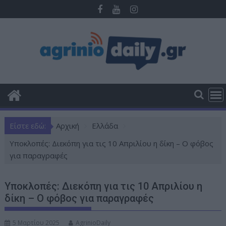
Π
ε
ρ
ά
σ
τ
ε
σ
τ
ο
Είστε εδώ:
Αρχική
Ελλάδα
π
ε
Υποκλοπές: Διεκόπη για τις 10 Απριλίου η δίκη – Ο φόβος
ρ
για παραγραφές
ι
ε
Υποκλοπές: Διεκόπη για τις 10 Απριλίου η
χ
δίκη – Ο φόβος για παραγραφές
ό
μ
5 Μαρτίου 2025
AgrinioDaily
ε