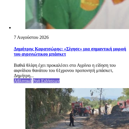
7 Αυγούστου 2026
Δημήτρης Καρατσώρης: «Σίγησε» μια σημαντική μορφή
του αγρινιώτικου μπάσκετ
Βαθιά θλίψη έχει προκαλέσει στο Αγρίνιο η είδηση του
αιφνίδιου θανάτου του 61χρονου προπονητή μπάσκετ,
Δημήτρη...
Αθλητικά
Ροή Ειδήσεων