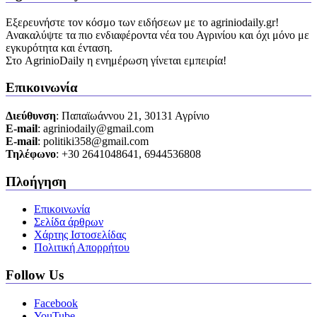
Εξερευνήστε τον κόσμο των ειδήσεων με το agriniodaily.gr!
Ανακαλύψτε τα πιο ενδιαφέροντα νέα του Αγρινίου και όχι μόνο με
εγκυρότητα και ένταση.
Στο AgrinioDaily η ενημέρωση γίνεται εμπειρία!
Επικοινωνία
Διεύθυνση
: Παπαϊωάννου 21, 30131 Αγρίνιο
Ε-mail
: agriniodaily@gmail.com
Ε-mail
: politiki358@gmail.com
Τηλέφωνο
: +30 2641048641, 6944536808
Πλοήγηση
Επικοινωνία
Σελίδα άρθρων
Χάρτης Ιστοσελίδας
Πολιτική Απορρήτου
Follow Us
Facebook
YouTube