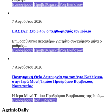
Ενδιαφέρουν
Προβεβλημένα
Ροή Ειδήσεων
7 Αυγούστου 2026
ΕΛΣΤΑΤ: Στο 3,4% ο πληθωρισμός τον Ιούλιο
Επιβραδύνθηκε περαιτέρω για τρίτο συνεχόμενο μήνα ο
ρυθμός...
Ενδιαφέρουν
Προβεβλημένα
Ροή Ειδήσεων
7 Αυγούστου 2026
Πανηγυρική Θεία Λειτουργία για τον Άγιο Καλλίνικο,
στην Ιερά Μονή Τιμίου Προδρόμου Βομβοκούς
Ναυπακτίας
Η Ιερά Μονή Τιμίου Προδρόμου Βομβοκούς, της Ιεράς...
Ενδιαφέρουν
Ροή Ειδήσεων
AgrinioDaily