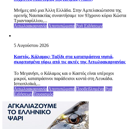
Μνήμες από μια Άλλη Ελλάδα. Στην Αμπελακιώτισσα της
ορεινής Ναυπακτίας συναντήσαμε τον 93χρονο κύριο Κώστα
Τριανταφύλλου,...
Αιτωλοακαρνανία
Αποτυπώματα
Ροή Ειδήσεων
5 Αυγούστου 2026
Καστός, Κάλαμος: Ταξίδι στα καταπράσινα νησιά,
σκορπισμένα γύρω από τις ακτές της Αιτωλοακαρνανίας
Το Μεγανήσι, ο Κάλαμος και ο Καστός είναι υπέροχοι
μικροί, καταπράσινοι παράδεισοι κοντά στη Λευκάδα.
Ιστιοπλοϊκά,...
Αιτωλοακαρνανία
Αποτυπώματα
Προβεβλημένα
Ροή
Ειδήσεων
Τουρισμός