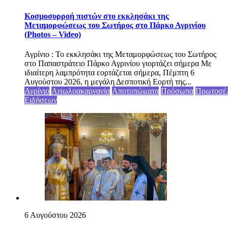
Κοσμοσυρροή πιστών στο εκκλησάκι της
Μεταμορφώσεως του Σωτήρος στο Πάρκο Αγρινίου
(Photos – Video)
Αγρίνιο : Το εκκλησάκι της Μεταμορφώσεως του Σωτήρος
στο Παπαστράτειο Πάρκο Αγρινίου γιορτάζει σήμερα Με
ιδιαίτερη λαμπρότητα εορτάζεται σήμερα, Πέμπτη 6
Αυγούστου 2026, η μεγάλη Δεσποτική Εορτή της...
Αγρίνιο
Αιτωλοακαρνανία
Αποτυπώματα
Πρόσωπα
Πρωτοσέ
Ειδήσεων
6 Αυγούστου 2026