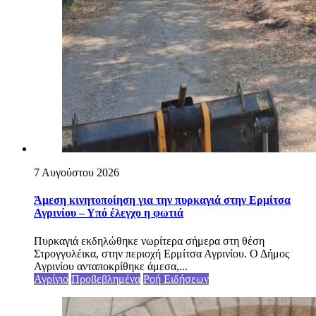
7 Αυγούστου 2026
Άμεση κινητοποίηση για την πυρκαγιά στην Ερμίτσα
Αγρινίου – Υπό έλεγχο η φωτιά
Πυρκαγιά εκδηλώθηκε νωρίτερα σήμερα στη θέση
Στρογγυλέικα, στην περιοχή Ερμίτσα Αγρινίου. Ο Δήμος
Αγρινίου ανταποκρίθηκε άμεσα,...
Αγρίνιο
Προβεβλημένα
Ροή Ειδήσεων