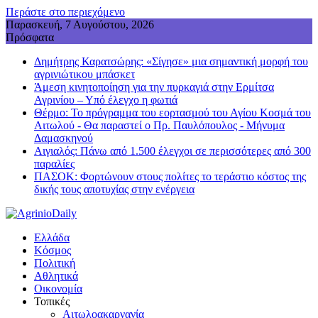
Περάστε στο περιεχόμενο
Παρασκευή, 7 Αυγούστου, 2026
Πρόσφατα
Δημήτρης Καρατσώρης: «Σίγησε» μια σημαντική μορφή του
αγρινιώτικου μπάσκετ
Άμεση κινητοποίηση για την πυρκαγιά στην Ερμίτσα
Αγρινίου – Υπό έλεγχο η φωτιά
Θέρμο: Το πρόγραμμα του εορτασμού του Αγίου Κοσμά του
Αιτωλού - Θα παραστεί ο Πρ. Παυλόπουλος - Mήνυμα
Δαμασκηνού
Αιγιαλός: Πάνω από 1.500 έλεγχοι σε περισσότερες από 300
παραλίες
ΠΑΣΟΚ: Φορτώνουν στους πολίτες το τεράστιο κόστος της
δικής τους αποτυχίας στην ενέργεια
Ελλάδα
Κόσμος
Πολιτική
Αθλητικά
Οικονομία
Τοπικές
Αιτωλοακαρνανία