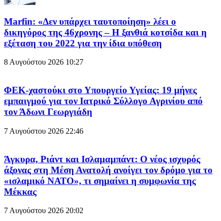
Marfin: «Δεν υπάρχει ταυτοποίηση» λέει ο
δικηγόρος της 46χρονης – Η ξανθιά κοτσίδα και η
εξέταση του 2022 για την ίδια υπόθεση
8 Αυγούστου 2026
10:27
ΦΕΚ-χαστούκι στο Υπουργείο Υγείας: 19 μήνες
εμπαιγμού για τον Ιατρικό Σύλλογο Αγρινίου από
τον Άδωνι Γεωργιάδη
7 Αυγούστου 2026
22:46
Άγκυρα, Ριάντ και Ισλαμαμπάντ: Ο νέος ισχυρός
άξονας στη Μέση Ανατολή ανοίγει τον δρόμο για το
«ισλαμικό ΝΑΤΟ», τι σημαίνει η συμφωνία της
Μέκκας
7 Αυγούστου 2026
20:02