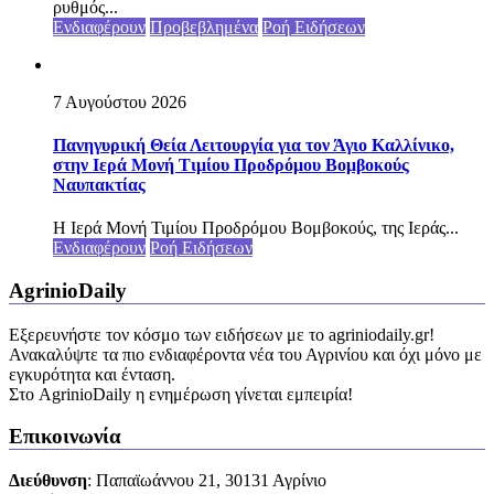
ρυθμός...
Ενδιαφέρουν
Προβεβλημένα
Ροή Ειδήσεων
7 Αυγούστου 2026
Πανηγυρική Θεία Λειτουργία για τον Άγιο Καλλίνικο,
στην Ιερά Μονή Τιμίου Προδρόμου Βομβοκούς
Ναυπακτίας
Η Ιερά Μονή Τιμίου Προδρόμου Βομβοκούς, της Ιεράς...
Ενδιαφέρουν
Ροή Ειδήσεων
AgrinioDaily
Εξερευνήστε τον κόσμο των ειδήσεων με το agriniodaily.gr!
Ανακαλύψτε τα πιο ενδιαφέροντα νέα του Αγρινίου και όχι μόνο με
εγκυρότητα και ένταση.
Στο AgrinioDaily η ενημέρωση γίνεται εμπειρία!
Επικοινωνία
Διεύθυνση
: Παπαϊωάννου 21, 30131 Αγρίνιο