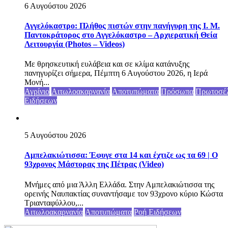
6 Αυγούστου 2026
Αγγελόκαστρο: Πλήθος πιστών στην πανήγυρη της Ι. Μ.
Παντοκράτορος στο Αγγελόκαστρο – Αρχιερατική Θεία
Λειτουργία (Photos – Videos)
Με θρησκευτική ευλάβεια και σε κλίμα κατάνυξης
πανηγυρίζει σήμερα, Πέμπτη 6 Αυγούστου 2026, η Ιερά
Μονή...
Αγρίνιο
Αιτωλοακαρνανία
Αποτυπώματα
Πρόσωπα
Πρωτοσέ
Ειδήσεων
5 Αυγούστου 2026
Αμπελακιώτισσα: Έφυγε στα 14 και έχτιζε ως τα 69 | Ο
93χρονος Μάστορας της Πέτρας (Video)
Μνήμες από μια Άλλη Ελλάδα. Στην Αμπελακιώτισσα της
ορεινής Ναυπακτίας συναντήσαμε τον 93χρονο κύριο Κώστα
Τριανταφύλλου,...
Αιτωλοακαρνανία
Αποτυπώματα
Ροή Ειδήσεων