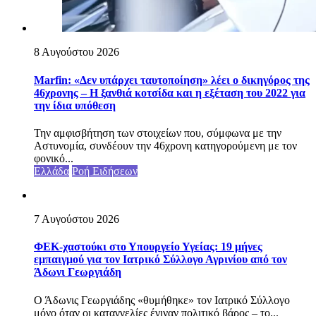
8 Αυγούστου 2026
Marfin: «Δεν υπάρχει ταυτοποίηση» λέει ο δικηγόρος της
46χρονης – Η ξανθιά κοτσίδα και η εξέταση του 2022 για
την ίδια υπόθεση
Την αμφισβήτηση των στοιχείων που, σύμφωνα με την
Αστυνομία, συνδέουν την 46χρονη κατηγορούμενη με τoν
φονικό...
Ελλάδα
Ροή Ειδήσεων
7 Αυγούστου 2026
ΦΕΚ-χαστούκι στο Υπουργείο Υγείας: 19 μήνες
εμπαιγμού για τον Ιατρικό Σύλλογο Αγρινίου από τον
Άδωνι Γεωργιάδη
Ο Άδωνις Γεωργιάδης «θυμήθηκε» τον Ιατρικό Σύλλογο
μόνο όταν οι καταγγελίες έγιναν πολιτικό βάρος – το...