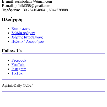
Ε-mail
: agriniodaily@gmail.com
Ε-mail
: politiki358@gmail.com
Τηλέφωνο
: +30 2641048641, 6944536808
Πλοήγηση
Επικοινωνία
Σελίδα άρθρων
Χάρτης Ιστοσελίδας
Πολιτική Απορρήτου
Follow Us
Facebook
YouTube
Instagram
TikTok
AgrinioDaily ©2024