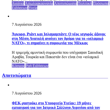
Αγρίνιο
Αιτωλοακαρνανία
Αποτυπώματα
Πολιτική
Πρόσωπα
Ειδήσεων
Υγεία
7 Αυγούστου 2026
Άγκυρα, Ριάντ και Ισλαμαμπάντ: Ο νέος ισχυρός άξονας
στη Μέση Ανατολή ανοίγει τον δρόμο για το «ισλαμικό
ΝΑΤΟ», τι σημαίνει η συμφωνία της Μέκκας
Η τριμερής αμυντική συμφωνία που υπέγραψαν Σαουδική
Αραβία, Τουρκία και Πακιστάν δεν είναι ένα «ισλαμικό
ΝΑΤΟ»...
Κόσμος
Ροή Ειδήσεων
Αποτυπώματα
7 Αυγούστου 2026
ΦΕΚ-χαστούκι στο Υπουργείο Υγείας: 19 μήνες
εμπαιγμού για τον Ιατρικό Σύλλογο Αγρινίου από τον