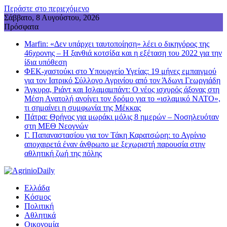
Περάστε στο περιεχόμενο
Σάββατο, 8 Αυγούστου, 2026
Πρόσφατα
Marfin: «Δεν υπάρχει ταυτοποίηση» λέει ο δικηγόρος της
46χρονης – Η ξανθιά κοτσίδα και η εξέταση του 2022 για την
ίδια υπόθεση
ΦΕΚ-χαστούκι στο Υπουργείο Υγείας: 19 μήνες εμπαιγμού
για τον Ιατρικό Σύλλογο Αγρινίου από τον Άδωνι Γεωργιάδη
Άγκυρα, Ριάντ και Ισλαμαμπάντ: Ο νέος ισχυρός άξονας στη
Μέση Ανατολή ανοίγει τον δρόμο για το «ισλαμικό ΝΑΤΟ»,
τι σημαίνει η συμφωνία της Μέκκας
Πάτρα: Θρήνος για μωράκι μόλις 8 ημερών – Νοσηλευόταν
στη ΜΕΘ Νεογνών
Γ. Παπαναστασίου για τον Τάκη Καρατσώρη: το Αγρίνιο
αποχαιρετά έναν άνθρωπο με ξεχωριστή παρουσία στην
αθλητική ζωή της πόλης
Ελλάδα
Κόσμος
Πολιτική
Αθλητικά
Οικονομία