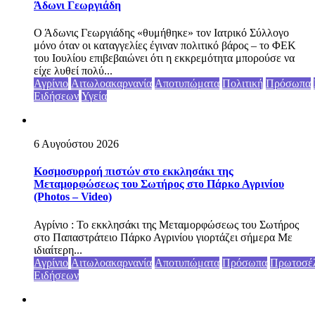
Άδωνι Γεωργιάδη
Ο Άδωνις Γεωργιάδης «θυμήθηκε» τον Ιατρικό Σύλλογο
μόνο όταν οι καταγγελίες έγιναν πολιτικό βάρος – το ΦΕΚ
του Ιουλίου επιβεβαιώνει ότι η εκκρεμότητα μπορούσε να
είχε λυθεί πολύ...
Αγρίνιο
Αιτωλοακαρνανία
Αποτυπώματα
Πολιτική
Πρόσωπα
Ειδήσεων
Υγεία
6 Αυγούστου 2026
Κοσμοσυρροή πιστών στο εκκλησάκι της
Μεταμορφώσεως του Σωτήρος στο Πάρκο Αγρινίου
(Photos – Video)
Αγρίνιο : Το εκκλησάκι της Μεταμορφώσεως του Σωτήρος
στο Παπαστράτειο Πάρκο Αγρινίου γιορτάζει σήμερα Με
ιδιαίτερη...
Αγρίνιο
Αιτωλοακαρνανία
Αποτυπώματα
Πρόσωπα
Πρωτοσέ
Ειδήσεων