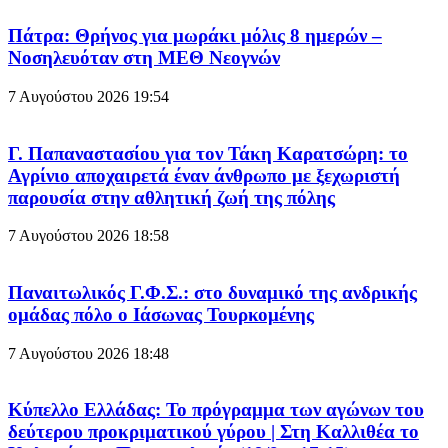
Πάτρα: Θρήνος για μωράκι μόλις 8 ημερών –
Νοσηλευόταν στη ΜΕΘ Νεογνών
7 Αυγούστου 2026
19:54
Γ. Παπαναστασίου για τον Τάκη Καρατσώρη: το
Αγρίνιο αποχαιρετά έναν άνθρωπο με ξεχωριστή
παρουσία στην αθλητική ζωή της πόλης
7 Αυγούστου 2026
18:58
Παναιτωλικός Γ.Φ.Σ.: στο δυναμικό της ανδρικής
ομάδας πόλο ο Ιάσωνας Τουρκομένης
7 Αυγούστου 2026
18:48
Κύπελλο Ελλάδας: Το πρόγραμμα των αγώνων του
δεύτερου προκριματικού γύρου | Στη Καλλιθέα το