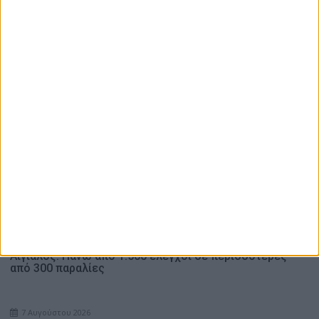
Αντάμωμα απανταχού Αργυροπηγαδιτών – Στο Αργυρό
Πηγάδι του Δήμου Θέρμου ο Μητροπολίτης Δαμασκηνός
(Photos)
Ενδιαφέρουν
8 Αυγούστου 2026
Αντάμωμα απανταχού Αργυροπηγαδιτών – Στο Αργυρό
Πηγάδι του Δήμου Θέρμου ο Μητροπολίτης
Δαμασκηνός (Photos)
7 Αυγούστου 2026
Αιγιαλός: Πάνω από 1.500 έλεγχοι σε περισσότερες
από 300 παραλίες
7 Αυγούστου 2026