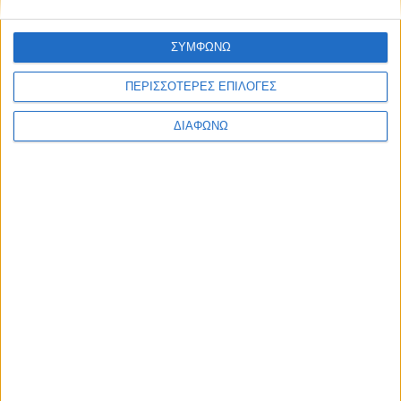
7 Αυγούστου 2026
ΦΕΚ-χαστούκι στο Υπουργείο Υγείας: 19 μήνες εμπαιγμού για
τον Ιατρικό Σύλλογο Αγρινίου από τον Άδωνι Γεωργιάδη
ΣΥΜΦΩΝΩ
ΠΕΡΙΣΣΟΤΕΡΕΣ ΕΠΙΛΟΓΕΣ
ΔΙΑΦΩΝΩ