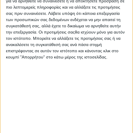
για να αρνηθείτε να συναινέσετε ή να αποκτήσετε πρόσβαση σε
Τριμελούς
πιο λεπτομερείς πληροφορίες και να αλλάξετε τις προτιμήσεις
Πλημμελειοδικείου Αιτωλοακαρνανίας, με την οποία
σας πριν συναινέσετε.
Λάβετε υπόψη ότι κάποια επεξεργασία
είχε καταδικαστεί σε
των προσωπικών σας δεδομένων ενδέχεται να μην απαιτεί τη
ποινή φυλάκισης ενός έτους και τεσσάρων μηνών για
συγκατάθεσή σας, αλλά έχετε το δικαίωμα να αρνηθείτε αυτήν
κλοπή.
την επεξεργασία. Οι προτιμήσεις σαςθα ισχύουν μόνο για αυτόν
τον ιστότοπο. Μπορείτε να αλλάξετε τις προτιμήσεις σας ή να
ανακαλέσετε τη συγκατάθεσή σας ανά πάσα στιγμή
επιστρέφοντας σε αυτόν τον ιστότοπο και κάνοντας κλικ στο
κουμπί "Απορρήτου" στο κάτω μέρος της ιστοσελίδας.