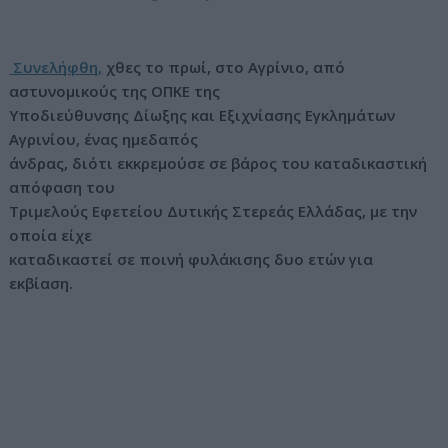
ν
ο
Συνελήφθη,
χθες το πρωί, στο Αγρίνιο, από
αστυνομικούς της ΟΠΚΕ της
Υποδιεύθυνσης Δίωξης και Εξιχνίασης Εγκλημάτων
Αγρινίου, ένας ημεδαπός
άνδρας, διότι εκκρεμούσε σε βάρος του καταδικαστική
απόφαση του
Τριμελούς Εφετείου Δυτικής Στερεάς Ελλάδας, με την
οποία είχε
καταδικαστεί σε ποινή φυλάκισης δυο ετών για
εκβίαση.