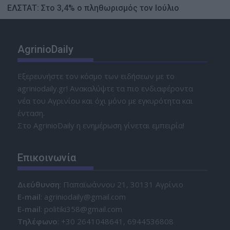
ΕΛΣΤΑΤ: Στο 3,4% ο πληθωρισμός τον Ιούλιο
AgrinioDaily
Εξερευνήστε τον κόσμο των ειδήσεων με το
agriniodaily.gr! Ανακαλύψτε τα πιο ενδιαφέροντα
νέα του Αγρινίου και όχι μόνο με εγκυρότητα και
ένταση.
Στο AgrinioDaily η ενημέρωση γίνεται εμπειρία!
Επικοινωνία
Διεύθυνση
: Παπαϊωάννου 21, 30131 Αγρίνιο
Ε-mail
: agriniodaily@gmail.com
Ε-mail
: politiki358@gmail.com
Τηλέφωνο
: +30 2641048641, 6944536808