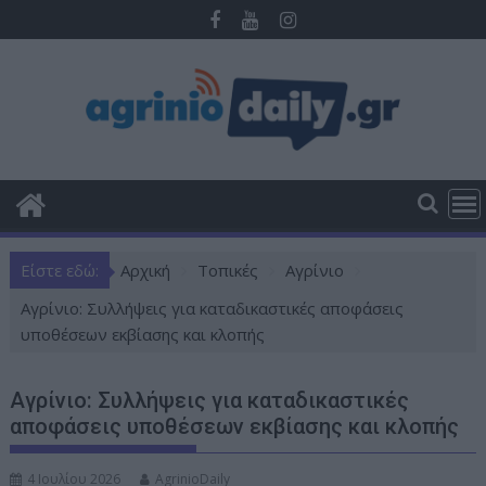
Π
ε
ρ
ά
σ
τ
ε
σ
τ
ο
Είστε εδώ:
Αρχική
Τοπικές
Αγρίνιο
π
ε
Aγρίνιο: Συλλήψεις για καταδικαστικές αποφάσεις
ρ
υποθέσεων εκβίασης και κλοπής
ι
ε
Aγρίνιο: Συλλήψεις για καταδικαστικές
χ
αποφάσεις υποθέσεων εκβίασης και κλοπής
ό
μ
4 Ιουλίου 2026
AgrinioDaily
ε