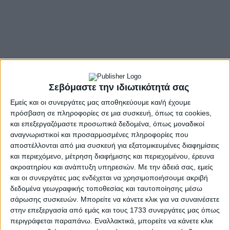
Σεβόμαστε την ιδιωτικότητά σας
Εμείς και οι συνεργάτες μας αποθηκεύουμε και/ή έχουμε
πρόσβαση σε πληροφορίες σε μια συσκευή, όπως τα cookies,
και επεξεργαζόμαστε προσωπικά δεδομένα, όπως μοναδικοί
αναγνωριστικοί και προσαρμοσμένες πληροφορίες που
αποστέλλονται από μια συσκευή για εξατομικευμένες διαφημίσεις
και περιεχόμενο, μέτρηση διαφήμισης και περιεχομένου, έρευνα
ακροατηρίου και ανάπτυξη υπηρεσιών.
Με την άδειά σας, εμείς
2. Συνελήφθη, χθες το βράδυ, στο Αγρίνιο, από
και οι συνεργάτες μας ενδέχεται να χρησιμοποιήσουμε ακριβή
αστυνομικούς της ομάδας
δεδομένα γεωγραφικής τοποθεσίας και ταυτοποίησης μέσω
ΔΙΑΣ του Τμήματος Άμεσης Δράσης Αγρινίου, ένας
σάρωσης συσκευών. Μπορείτε να κάνετε κλικ για να συναινέσετε
ημεδαπός άνδρας, διότι
στην επεξεργασία από εμάς και τους 1733 συνεργάτες μας όπως
περιγράφεται παραπάνω. Εναλλακτικά, μπορείτε να κάνετε κλικ
εκκρεμούσε σε βάρος του καταδικαστική απόφαση του