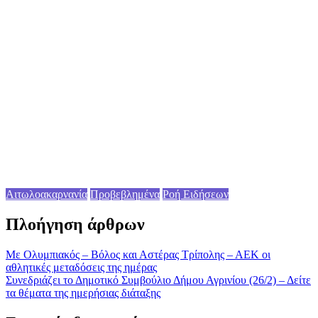
Αιτωλοακαρνανία
Προβεβλημένα
Ροή Ειδήσεων
Πλοήγηση άρθρων
Με Ολυμπιακός – Βόλος και Αστέρας Τρίπολης – ΑΕΚ οι
αθλητικές μεταδόσεις της ημέρας
Συνεδριάζει το Δημοτικό Συμβούλιο Δήμου Αγρινίου (26/2) – Δείτε
τα θέματα της ημερήσιας διάταξης