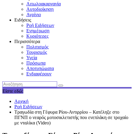
Αιτωλοακαρνανία
Αυτοδιοίκηση
Αγρίνιο
Ειδήσεις
Ροή Ειδήσεων
Ενημέρωση
Κυριότερες
Περισσότερα
Πολιτισμός
Τουρισμός
Υγεία
Πρόσωπα
Αποτυπώματα
Ενδιαφέρουν
Είστε εδώ:
Αρχική
Ροή Ειδήσεων
Τραγωδία στη Γέφυρα Ρίου-Αντιρρίου – Κατέληξε στο
ΠΓΝΠ ο νεαρός μοτοσικλετιστής που ενεπλάκη σε τροχαίο
με νταλίκα (Video)