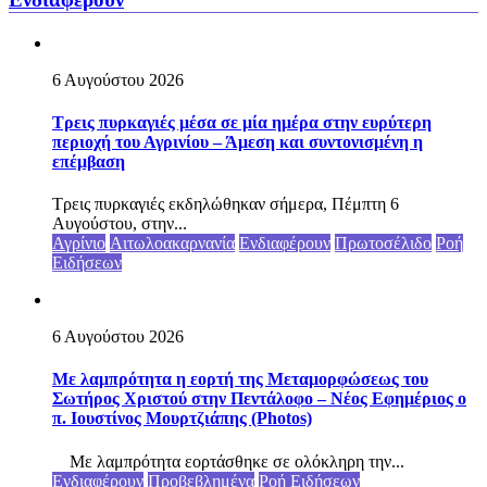
6 Αυγούστου 2026
Τρεις πυρκαγιές μέσα σε μία ημέρα στην ευρύτερη
περιοχή του Αγρινίου – Άμεση και συντονισμένη η
επέμβαση
Τρεις πυρκαγιές εκδηλώθηκαν σήμερα, Πέμπτη 6
Αυγούστου, στην...
Αγρίνιο
Αιτωλοακαρνανία
Ενδιαφέρουν
Πρωτοσέλιδο
Ροή
Ειδήσεων
6 Αυγούστου 2026
Με λαμπρότητα η εορτή της Μεταμορφώσεως του
Σωτήρος Χριστού στην Πεντάλοφο – Nέος Εφημέριος ο
π. Ιουστίνος Μουρτζιάπης (Photos)
Με λαμπρότητα εορτάσθηκε σε ολόκληρη την...
Ενδιαφέρουν
Προβεβλημένα
Ροή Ειδήσεων