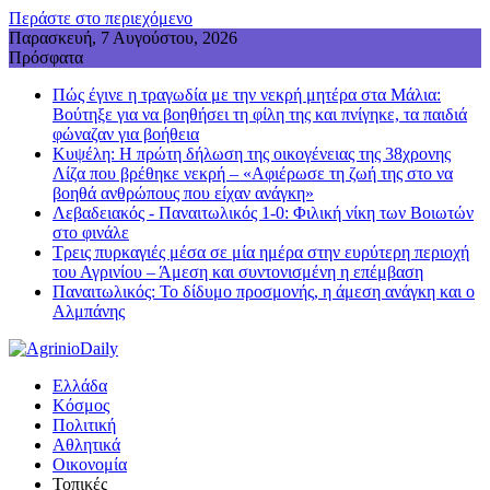
Περάστε στο περιεχόμενο
Παρασκευή, 7 Αυγούστου, 2026
Πρόσφατα
Πώς έγινε η τραγωδία με την νεκρή μητέρα στα Μάλια:
Βούτηξε για να βοηθήσει τη φίλη της και πνίγηκε, τα παιδιά
φώναζαν για βοήθεια
Κυψέλη: Η πρώτη δήλωση της οικογένειας της 38χρονης
Λίζα που βρέθηκε νεκρή – «Αφιέρωσε τη ζωή της στο να
βοηθά ανθρώπους που είχαν ανάγκη»
Λεβαδειακός - Παναιτωλικός 1-0: Φιλική νίκη των Βοιωτών
στο φινάλε
Τρεις πυρκαγιές μέσα σε μία ημέρα στην ευρύτερη περιοχή
του Αγρινίου – Άμεση και συντονισμένη η επέμβαση
Παναιτωλικός: Το δίδυμο προσμονής, η άμεση ανάγκη και ο
Αλμπάνης
Ελλάδα
Κόσμος
Πολιτική
Αθλητικά
Οικονομία
Τοπικές