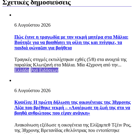
Σχετικές δημοσιεύσεις
6 Αυγούστου 2026
Πώς έγινε η τραγωδία με την νεκρή μητέρα στα Μάλια:
Βούτηξε για να βοηθήσει τη φίλη της και πνίγηκε, τα
παιδιά φώναζαν για βοήθεια
Τραγικές στιγμές εκτυλίχτηκαν εχθές (5/8) στα ανοιχτά της
παραλίας Κλωτζανή στα Μάλια. Μία 42χρονη από την...
Ελλάδα
Ροή Ειδήσεων
6 Αυγούστου 2026
Κυψέλη: Η πρώτη δήλωση της οικογένειας της 38χρονης
Λίζα που βρέθηκε νεκρή – «Αφιέρωσε τη ζωή της στο να
βοηθά ανθρώπους που είχαν ανάγκη»
Ανακοίνωση εξέδωσε η οικογένεια της Ελίζαμπεθ Τζέιν Ρος,
της 38χρονης Βρετανίδας εθελόντριας που εντοπίστηκε