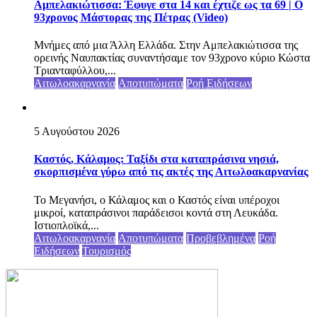
Αμπελακιώτισσα: Έφυγε στα 14 και έχτιζε ως τα 69 | Ο
93χρονος Μάστορας της Πέτρας (Video)
Μνήμες από μια Άλλη Ελλάδα. Στην Αμπελακιώτισσα της
ορεινής Ναυπακτίας συναντήσαμε τον 93χρονο κύριο Κώστα
Τριανταφύλλου,...
Αιτωλοακαρνανία
Αποτυπώματα
Ροή Ειδήσεων
5 Αυγούστου 2026
Καστός, Κάλαμος: Ταξίδι στα καταπράσινα νησιά,
σκορπισμένα γύρω από τις ακτές της Αιτωλοακαρνανίας
Το Μεγανήσι, ο Κάλαμος και ο Καστός είναι υπέροχοι
μικροί, καταπράσινοι παράδεισοι κοντά στη Λευκάδα.
Ιστιοπλοϊκά,...
Αιτωλοακαρνανία
Αποτυπώματα
Προβεβλημένα
Ροή
Ειδήσεων
Τουρισμός