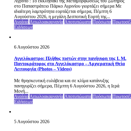
Αγρίνιο : Το εκκλησάκι της Μεταμορφώσεως του Σωτήρος
στο Παπαστράτειο Πάρκο Αγρινίου γιορτάζει σήμερα Με
ιδιαίτερη λαμπρότητα εορτάζεται σήμερα, Πέμπτη 6
Αυγούστου 2026, η μεγάλη Δεσποτική Εορτή της...
Αγρίνιο
Αιτωλοακαρνανία
Αποτυπώματα
Πρόσωπα
Πρωτοσέ
Ειδήσεων
6 Αυγούστου 2026
Αγγελόκαστρο: Πλήθος πιστών στην πανήγυρη της Ι. Μ.
Παντοκράτορος στο Αγγελόκαστρο – Αρχιερατική Θεία
Λειτουργία (Photos – Videos)
Με θρησκευτική ευλάβεια και σε κλίμα κατάνυξης
πανηγυρίζει σήμερα, Πέμπτη 6 Αυγούστου 2026, η Ιερά
Μονή...
Αγρίνιο
Αιτωλοακαρνανία
Αποτυπώματα
Πρόσωπα
Πρωτοσέ
Ειδήσεων
5 Αυγούστου 2026