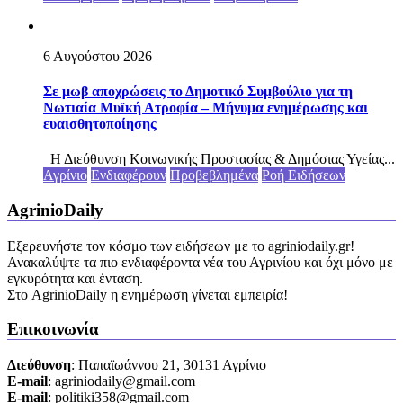
6 Αυγούστου 2026
Σε μωβ αποχρώσεις το Δημοτικό Συμβούλιο για τη
Νωτιαία Μυϊκή Ατροφία – Μήνυμα ενημέρωσης και
ευαισθητοποίησης
Η Διεύθυνση Κοινωνικής Προστασίας & Δημόσιας Υγείας...
Αγρίνιο
Ενδιαφέρουν
Προβεβλημένα
Ροή Ειδήσεων
AgrinioDaily
Εξερευνήστε τον κόσμο των ειδήσεων με το agriniodaily.gr!
Ανακαλύψτε τα πιο ενδιαφέροντα νέα του Αγρινίου και όχι μόνο με
εγκυρότητα και ένταση.
Στο AgrinioDaily η ενημέρωση γίνεται εμπειρία!
Επικοινωνία
Διεύθυνση
: Παπαϊωάννου 21, 30131 Αγρίνιο
Ε-mail
: agriniodaily@gmail.com
Ε-mail
: politiki358@gmail.com