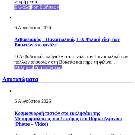
νεκρή μέσα...
Ελλάδα
Ροή Ειδήσεων
6 Αυγούστου 2026
Λεβαδειακός – Παναιτωλικός 1-0: Φιλική νίκη των
Βοιωτών στο φινάλε
Ο Λεβαδειακός «λύγισε» στο φινάλε τον Παναιτωλικό των
πολλών απουσιών στη Βοιωτία και πήρε τη φιλινή...
Αθλητικά
Ροή Ειδήσεων
Αποτυπώματα
6 Αυγούστου 2026
Κοσμοσυρροή πιστών στο εκκλησάκι της
Μεταμορφώσεως του Σωτήρος στο Πάρκο Αγρινίου
(Photos – Video)