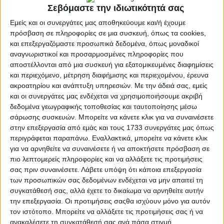
της ελευθερίας, που με τη θυσία τους σφράγισαν
Σεβόμαστε την ιδιωτικότητά σας
ανεξίτηλα την ιστορία του Γένους.
Εμείς και οι συνεργάτες μας αποθηκεύουμε και/ή έχουμε
Το Μεσολόγγι, σύμβολο ηρωισμού και αντίστασης,
πρόσβαση σε πληροφορίες σε μια συσκευή, όπως τα cookies,
και επεξεργαζόμαστε προσωπικά δεδομένα, όπως μοναδικοί
αποτέλεσε για ακόμη μία φορά το επίκεντρο μιας βραδιάς
αναγνωριστικοί και προσαρμοσμένες πληροφορίες που
αφιερωμένης στη μνήμη, την ιστορία και την πολιτιστική
αποστέλλονται από μια συσκευή για εξατομικευμένες διαφημίσεις
έκφραση. Μέσα από λόγο, μουσική και ιστορική αναδρομή, το
και περιεχόμενο, μέτρηση διαφήμισης και περιεχομένου, έρευνα
κοινό είχε την ευκαιρία να βιώσει μια μοναδική εμπειρία
ακροατηρίου και ανάπτυξη υπηρεσιών.
Με την άδειά σας, εμείς
σύνδεσης με τις κορυφαίες στιγμές της τοπικής και εθνικής
και οι συνεργάτες μας ενδέχεται να χρησιμοποιήσουμε ακριβή
ιστορίας.
δεδομένα γεωγραφικής τοποθεσίας και ταυτοποίησης μέσω
Κεντρικό σημείο ήταν η εξαιρετικά ενδιαφέρουσα θεματική
σάρωσης συσκευών. Μπορείτε να κάνετε κλικ για να συναινέσετε
στην επεξεργασία από εμάς και τους 1733 συνεργάτες μας όπως
ομιλία, με τίτλο «Η ντάπια της Λουνέτας», από τον κ.
περιγράφεται παραπάνω. Εναλλακτικά, μπορείτε να κάνετε κλικ
Γεώργιο Αποστολάκο, ο οποίος με ιστορική τεκμηρίωση,
για να αρνηθείτε να συναινέσετε ή να αποκτήσετε πρόσβαση σε
γλαφυρότητα και ουσιαστική προσέγγιση ανέδειξε τη
πιο λεπτομερείς πληροφορίες και να αλλάξετε τις προτιμήσεις
στρατηγική, ιστορική και συμβολική σημασία ενός από τα πιο
σας πριν συναινέσετε.
Λάβετε υπόψη ότι κάποια επεξεργασία
κρίσιμα σημεία της πολιορκίας του Μεσολογγίου. Η ομιλία
των προσωπικών σας δεδομένων ενδέχεται να μην απαιτεί τη
προσέφερε στους παρευρισκόμενους μια βαθύτερη
συγκατάθεσή σας, αλλά έχετε το δικαίωμα να αρνηθείτε αυτήν
κατανόηση των δραματικών γεγονότων που οδήγησαν στην
την επεξεργασία. Οι προτιμήσεις σαςθα ισχύουν μόνο για αυτόν
τον ιστότοπο. Μπορείτε να αλλάξετε τις προτιμήσεις σας ή να
κορύφωση της Εξόδου.
ανακαλέσετε τη συγκατάθεσή σας ανά πάσα στιγμή