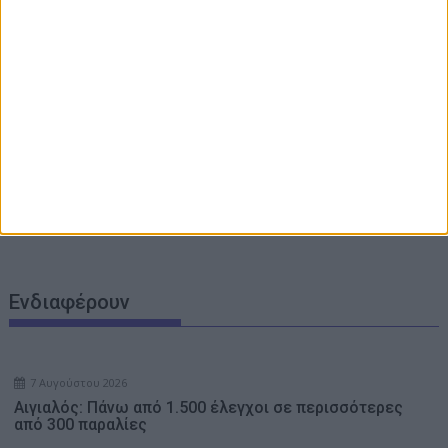
επιζωοτίες – 12,5 εκατ. ευρώ επί πλέον στις 13
Περιφέρειες για μέτρα βιοασφάλειας
Σπύρος Σκιαδαρέσης: σοβαρά τα προβλημάτα οδικής
ασφάλειας στην οδό Κανελλοπούλου στην Πάτρα
Γιορτές Αγίου Κοσμά 2026 – Πρόγραμμα Πολιτιστικών
Εκδηλώσεων Δήμου Θέρμου
Η Γυμναστική Εταιρεία Αγρινίου για τον Δημήτρη
Καρατσώρη: υπηρέτησε το μπάσκετ με αγάπη, ήθος και
αφοσίωση
Με λαμπρότητα και βυζαντινή κατάνυξη η 49η Πανήγυρη
της Ιεράς Μονής Μεταμορφώσεως του Σωτήρος
Ναυπάκτου (Video – Photos)
Ενδιαφέρουν
7 Αυγούστου 2026
Αιγιαλός: Πάνω από 1.500 έλεγχοι σε περισσότερες
από 300 παραλίες