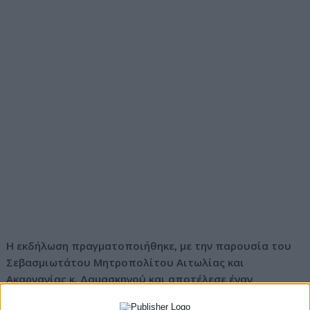
Η εκδήλωση πραγματοποιήθηκε, με την παρουσία του
Σεβασμιωτάτου Μητροπολίτου Αιτωλίας και
Ακαρνανίας κ. Δαμασκηνού και αποτέλεσε έναν
ελάχιστο φόρο τιμής προς τους αθανάτους αγωνιστές