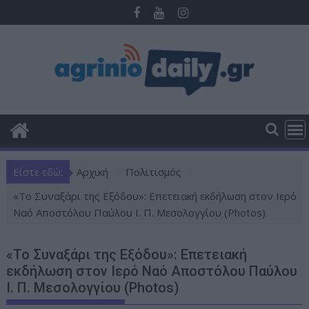
Π
ε
ρ
ά
σ
τ
ε
σ
τ
ο
Είστε εδώ:
Αρχική
Πολιτισμός
π
ε
«Το Συναξάρι της Εξόδου»: Επετειακή εκδήλωση στον Ιερό
ρ
Ναό Αποστόλου Παύλου Ι. Π. Μεσολογγίου (Photos)
ι
ε
«Το Συναξάρι της Εξόδου»: Επετειακή
χ
εκδήλωση στον Ιερό Ναό Αποστόλου Παύλου
ό
Ι. Π. Μεσολογγίου (Photos)
μ
ε