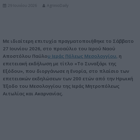
29 Ιουνίου 2026
AgrinioDaily
ν
ο
Με ιδιαίτερη επιτυχία πραγματοποιήθηκε το Σάββατο
27 Ιουνίου 2026, στο προαύλιο του Ιερού Ναού
Αποστόλου Παύλο
υ Ιεράς Πόλεως Μεσολογγίου,
η
επετειακή εκδήλωση με τίτλο «Το Συναξάρι της
Εξόδου», που διοργάνωσε η Ενορία, στο πλαίσιο των
επετειακών εκδηλώσεων των 200 ετών από την Ηρωική
Έξοδο του Μεσολογγίου της Ιεράς Μητροπόλεως
Αιτωλίας και Ακαρνανίας.