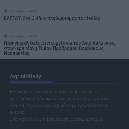
7 Αυγούστου 2026
ΕΛΣΤΑΤ: Στο 3,4% ο πληθωρισμός τον Ιούλιο
7 Αυγούστου 2026
Πανηγυρική Θεία Λειτουργία για τον Άγιο Καλλίνικο,
στην Ιερά Μονή Τιμίου Προδρόμου Βομβοκούς
Ναυπακτίας
AgrinioDaily
Εξερευνήστε τον κόσμο των ειδήσεων με το
agriniodaily.gr! Ανακαλύψτε τα πιο ενδιαφέροντα
νέα του Αγρινίου και όχι μόνο με εγκυρότητα και
ένταση.
Στο AgrinioDaily η ενημέρωση γίνεται εμπειρία!