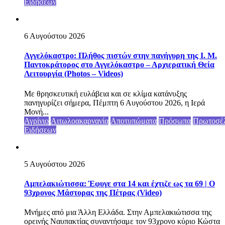
Ειδήσεων
6 Αυγούστου 2026
Αγγελόκαστρο: Πλήθος πιστών στην πανήγυρη της Ι. Μ.
Παντοκράτορος στο Αγγελόκαστρο – Αρχιερατική Θεία
Λειτουργία (Photos – Videos)
Με θρησκευτική ευλάβεια και σε κλίμα κατάνυξης
πανηγυρίζει σήμερα, Πέμπτη 6 Αυγούστου 2026, η Ιερά
Μονή...
Αγρίνιο
Αιτωλοακαρνανία
Αποτυπώματα
Πρόσωπα
Πρωτοσέ
Ειδήσεων
5 Αυγούστου 2026
Αμπελακιώτισσα: Έφυγε στα 14 και έχτιζε ως τα 69 | Ο
93χρονος Μάστορας της Πέτρας (Video)
Μνήμες από μια Άλλη Ελλάδα. Στην Αμπελακιώτισσα της
ορεινής Ναυπακτίας συναντήσαμε τον 93χρονο κύριο Κώστα