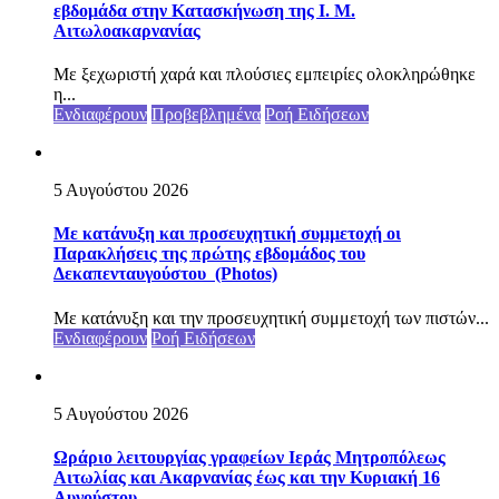
εβδομάδα στην Κατασκήνωση της Ι. Μ.
Αιτωλοακαρνανίας
Με ξεχωριστή χαρά και πλούσιες εμπειρίες ολοκληρώθηκε
η...
Ενδιαφέρουν
Προβεβλημένα
Ροή Ειδήσεων
5 Αυγούστου 2026
Με κατάνυξη και προσευχητική συμμετοχή οι
Παρακλήσεις της πρώτης εβδομάδος του
Δεκαπενταυγούστου (Photos)
Με κατάνυξη και την προσευχητική συμμετοχή των πιστών...
Ενδιαφέρουν
Ροή Ειδήσεων
5 Αυγούστου 2026
Ωράριο λειτουργίας γραφείων Ιεράς Μητροπόλεως
Αιτωλίας και Ακαρνανίας έως και την Κυριακή 16
Αυγούστου