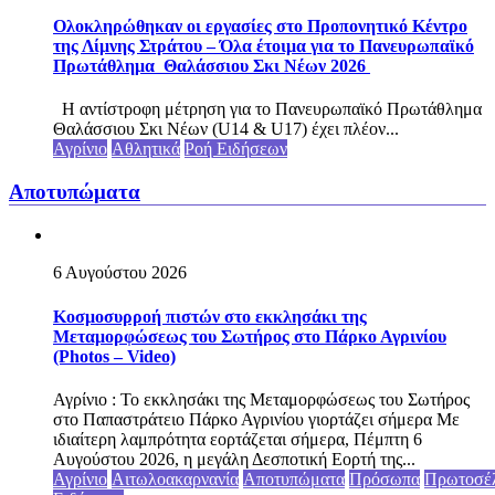
Ολοκληρώθηκαν οι εργασίες στο Προπονητικό Κέντρο
της Λίμνης Στράτου – Όλα έτοιμα για το Πανευρωπαϊκό
Πρωτάθλημα Θαλάσσιου Σκι Νέων 2026
Η αντίστροφη μέτρηση για το Πανευρωπαϊκό Πρωτάθλημα
Θαλάσσιου Σκι Νέων (U14 & U17) έχει πλέον...
Αγρίνιο
Αθλητικά
Ροή Ειδήσεων
Αποτυπώματα
6 Αυγούστου 2026
Κοσμοσυρροή πιστών στο εκκλησάκι της
Μεταμορφώσεως του Σωτήρος στο Πάρκο Αγρινίου
(Photos – Video)
Αγρίνιο : Το εκκλησάκι της Μεταμορφώσεως του Σωτήρος
στο Παπαστράτειο Πάρκο Αγρινίου γιορτάζει σήμερα Με
ιδιαίτερη λαμπρότητα εορτάζεται σήμερα, Πέμπτη 6
Αυγούστου 2026, η μεγάλη Δεσποτική Εορτή της...
Αγρίνιο
Αιτωλοακαρνανία
Αποτυπώματα
Πρόσωπα
Πρωτοσέ