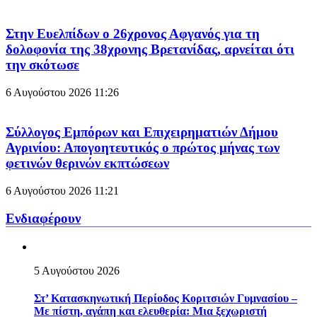
Στην Ευελπίδων ο 26χρονος Αφγανός για τη
δολοφονία της 38χρονης Βρετανίδας, αρνείται ότι
την σκότωσε
6 Αυγούστου 2026
11:26
Σύλλογος Εμπόρων και Επιχειρηματιών Δήμου
Αγρινίου: Απογοητευτικός ο πρώτος μήνας των
φετινών θερινών εκπτώσεων
6 Αυγούστου 2026
11:21
Ενδιαφέρουν
5 Αυγούστου 2026
Στ’ Κατασκηνωτική Περίοδος Κοριτσιών Γυμνασίου –
Με πίστη, αγάπη και ελευθερία: Μια ξεχωριστή