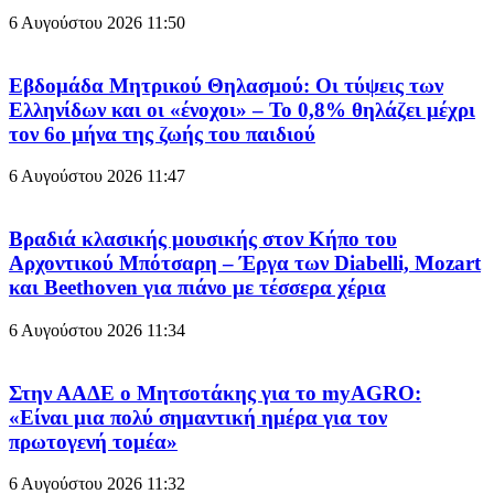
6 Αυγούστου 2026
11:50
Εβδομάδα Μητρικού Θηλασμού: Οι τύψεις των
Ελληνίδων και οι «ένοχοι» – Το 0,8% θηλάζει μέχρι
τον 6ο μήνα της ζωής του παιδιού
6 Αυγούστου 2026
11:47
Βραδιά κλασικής μουσικής στον Κήπο του
Αρχοντικού Μπότσαρη – Έργα των Diabelli, Mozart
και Beethoven για πιάνο με τέσσερα χέρια
6 Αυγούστου 2026
11:34
Στην ΑΑΔΕ ο Μητσοτάκης για το myAGRO:
«Είναι μια πολύ σημαντική ημέρα για τον
πρωτογενή τομέα»
6 Αυγούστου 2026
11:32