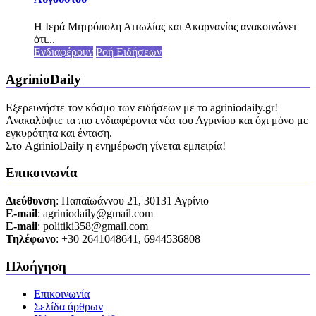
Η Ιερά Μητρόπολη Αιτωλίας και Ακαρνανίας ανακοινώνει
ότι...
Ενδιαφέρουν
Ροή Ειδήσεων
AgrinioDaily
Εξερευνήστε τον κόσμο των ειδήσεων με το agriniodaily.gr!
Ανακαλύψτε τα πιο ενδιαφέροντα νέα του Αγρινίου και όχι μόνο με
εγκυρότητα και ένταση.
Στο AgrinioDaily η ενημέρωση γίνεται εμπειρία!
Επικοινωνία
Διεύθυνση
: Παπαϊωάννου 21, 30131 Αγρίνιο
Ε-mail
: agriniodaily@gmail.com
Ε-mail
: politiki358@gmail.com
Τηλέφωνο
: +30 2641048641, 6944536808
Πλοήγηση
Επικοινωνία
Σελίδα άρθρων