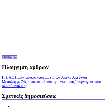
Αθλητικά
Πλοήγηση άρθρων
Η ΠΑΕ Παναιτωλικός αποχαιρετά τον Αλέκο Αλεξιάδη
Μεσολόγγι: 74χρονος καταδικάστηκε για κατοχή πορνογραφικού
υλικού ανήλικης
Σχετικές δημοσιεύσεις