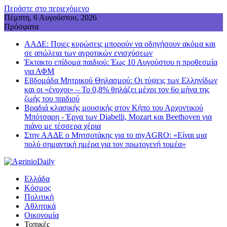
Περάστε στο περιεχόμενο
Πέμπτη, 6 Αυγούστου, 2026
Πρόσφατα
ΑΑΔΕ: Ποιες κυρώσεις μπορούν να οδηγήσουν ακόμα και
σε απώλεια των αγροτικών ενισχύσεων
Έκτακτο επίδομα παιδιού: Έως 10 Αυγούστου η προθεσμία
για ΑΦΜ
Εβδομάδα Μητρικού Θηλασμού: Οι τύψεις των Ελληνίδων
και οι «ένοχοι» – Το 0,8% θηλάζει μέχρι τον 6ο μήνα της
ζωής του παιδιού
Βραδιά κλασικής μουσικής στον Κήπο του Αρχοντικού
Μπότσαρη - Έργα των Diabelli, Mozart και Beethoven για
πιάνο με τέσσερα χέρια
Στην ΑΑΔΕ ο Μητσοτάκης για το myAGRO: «Είναι μια
πολύ σημαντική ημέρα για τον πρωτογενή τομέα»
Ελλάδα
Κόσμος
Πολιτική
Αθλητικά
Οικονομία
Τοπικές