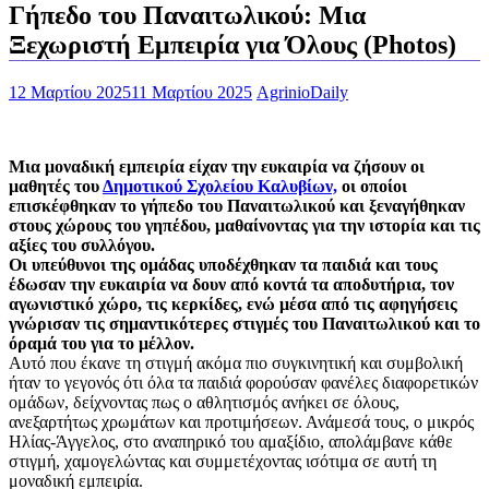
Γήπεδο του Παναιτωλικού: Μια
Ξεχωριστή Εμπειρία για Όλους (Photos)
12 Μαρτίου 2025
11 Μαρτίου 2025
AgrinioDaily
Μια μοναδική εμπειρία είχαν την ευκαιρία να ζήσουν οι
μαθητές του
Δημοτικού Σχολείου Καλυβίων,
οι οποίοι
επισκέφθηκαν το γήπεδο του Παναιτωλικού και ξεναγήθηκαν
στους χώρους του γηπέδου, μαθαίνοντας για την ιστορία και τις
αξίες του συλλόγου.
Οι υπεύθυνοι της ομάδας υποδέχθηκαν τα παιδιά και τους
έδωσαν την ευκαιρία να δουν από κοντά τα αποδυτήρια, τον
αγωνιστικό χώρο, τις κερκίδες, ενώ μέσα από τις αφηγήσεις
γνώρισαν τις σημαντικότερες στιγμές του Παναιτωλικού και το
όραμά του για το μέλλον.
Αυτό που έκανε τη στιγμή ακόμα πιο συγκινητική και συμβολική
ήταν το γεγονός ότι όλα τα παιδιά φορούσαν φανέλες διαφορετικών
ομάδων, δείχνοντας πως ο αθλητισμός ανήκει σε όλους,
ανεξαρτήτως χρωμάτων και προτιμήσεων. Ανάμεσά τους, ο μικρός
Ηλίας-Άγγελος, στο αναπηρικό του αμαξίδιο, απολάμβανε κάθε
στιγμή, χαμογελώντας και συμμετέχοντας ισότιμα σε αυτή τη
μοναδική εμπειρία.