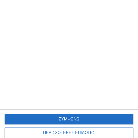
ΔΕΘ: Ο Τσίπρας θα ανακοινώσει οικονομικό
πρόγραμμα πριν τον Μητσοτάκη
ΣΥΜΦΩΝΩ
ΠΕΡΙΣΣΟΤΕΡΕΣ ΕΠΙΛΟΓΕΣ
22 χρόνια από τα εγκαίνια της γέφυρας Ρίου-