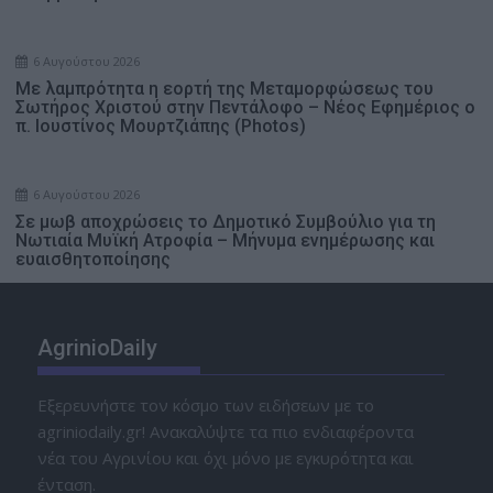
6 Αυγούστου 2026
Με λαμπρότητα η εορτή της Μεταμορφώσεως του
Σωτήρος Χριστού στην Πεντάλοφο – Nέος Εφημέριος ο
π. Ιουστίνος Μουρτζιάπης (Photos)
6 Αυγούστου 2026
Σε μωβ αποχρώσεις το Δημοτικό Συμβούλιο για τη
Νωτιαία Μυϊκή Ατροφία – Μήνυμα ενημέρωσης και
ευαισθητοποίησης
AgrinioDaily
Εξερευνήστε τον κόσμο των ειδήσεων με το
agriniodaily.gr! Ανακαλύψτε τα πιο ενδιαφέροντα
νέα του Αγρινίου και όχι μόνο με εγκυρότητα και
ένταση.