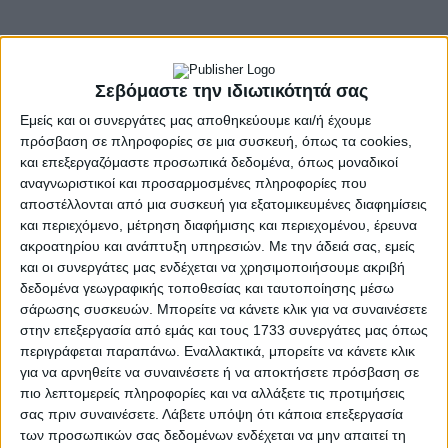
Η ακρίβεια και γενικότερα το υψηλό κόστος ζωής αποτελεί
το νούμερο ένα πρόβλημα των πολιτών, που δοκιμάζει
Σεβόμαστε την ιδιωτικότητά σας
καθημερινά τις αντοχές τους, και όπως αποτυπώνεται και
Εμείς και οι συνεργάτες μας αποθηκεύουμε και/ή έχουμε
στις δημοσκοπήσεις, είναι καταλύτης για την ψήφο τους την
πρόσβαση σε πληροφορίες σε μια συσκευή, όπως τα cookies,
ώρα της κάλπης.
και επεξεργαζόμαστε προσωπικά δεδομένα, όπως μοναδικοί
αναγνωριστικοί και προσαρμοσμένες πληροφορίες που
Σύσκεψη στο Μαξίμου για την ακρίβεια – Ποιοι μετέχουν
αποστέλλονται από μια συσκευή για εξατομικευμένες διαφημίσεις
Είναι χαρακτηριστικό ότι σήμερα ο Κυριάκος Μητσοτάκης,
και περιεχόμενο, μέτρηση διαφήμισης και περιεχομένου, έρευνα
ακροατηρίου και ανάπτυξη υπηρεσιών.
Με την άδειά σας, εμείς
συγκαλεί σύσκεψη στο Μέγαρο Μαξίμου με τη συμμετοχή των
και οι συνεργάτες μας ενδέχεται να χρησιμοποιήσουμε ακριβή
Προέδρων του Συνδέσμου Επιχειρήσεων Βιομηχανιών
δεδομένα γεωγραφικής τοποθεσίας και ταυτοποίησης μέσω
(Σ.Ε.Β), του Συνδέσμου Ελληνικών Βιομηχανιών Τροφίμων
σάρωσης συσκευών. Μπορείτε να κάνετε κλικ για να συναινέσετε
(Σ.Ε.Β.Τ.) και της Ένωσης Σούπερ Μάρκετ Ελλάδας.
στην επεξεργασία από εμάς και τους 1733 συνεργάτες μας όπως
περιγράφεται παραπάνω. Εναλλακτικά, μπορείτε να κάνετε κλικ
Η επιδίωξη της κυβέρνησης είναι να επιτευχθεί «συμφωνία
για να αρνηθείτε να συναινέσετε ή να αποκτήσετε πρόσβαση σε
κυρίων» – μια εθνική κοινωνική συμφωνία – για τη μείωση
πιο λεπτομερείς πληροφορίες και να αλλάξετε τις προτιμήσεις
των τιμών σε βασικά είδη του νοικοκυριού στο ράφι.
σας πριν συναινέσετε.
Λάβετε υπόψη ότι κάποια επεξεργασία
των προσωπικών σας δεδομένων ενδέχεται να μην απαιτεί τη