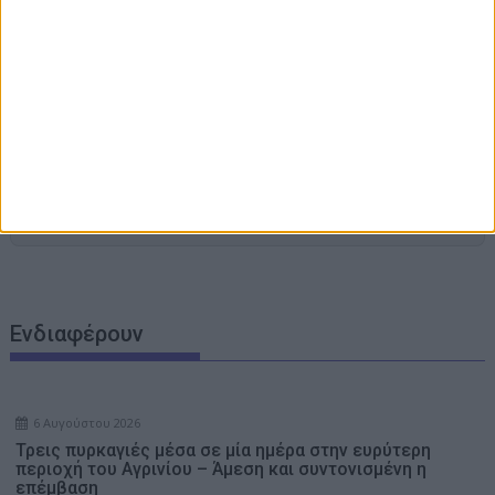
Στην Εισαγγελία από τη ΓΑΔΑ οδηγείται η 46χρονη που
κατηγορείται για την επίθεση στη Marfin
Καιρός: Ανεβαίνει από σήμερα η θερμοκρασία – Κύμα
ζέστης 3 ημερών με τον υδράργυρο να φτάνει τους 40°C –
Η πρόγνωση των επόμενων ημερών
Γονικές παροχές: Οι παγίδες στις μεταφορές χρημάτων
που μπορεί να κοστίσουν σε φόρο
Μητέρα και γιος οι νεκροί από την μετωπική
σύγκρουση φορτηγού με ΙΧ στις Σέρρες, δείτε
εικόνες από το σημείο της τραγωδίας
Ενδιαφέρουν
6 Αυγούστου 2026
Τρεις πυρκαγιές μέσα σε μία ημέρα στην ευρύτερη
περιοχή του Αγρινίου – Άμεση και συντονισμένη η
επέμβαση