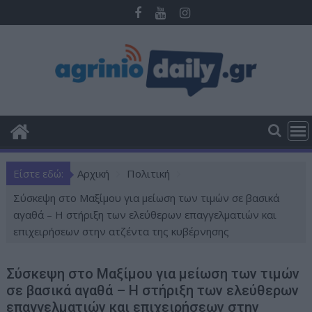
Π
ε
ρ
ά
σ
τ
ε
σ
τ
ο
Είστε εδώ:
Αρχική
Πολιτική
π
ε
Σύσκεψη στο Μαξίμου για μείωση των τιμών σε βασικά
ρ
αγαθά – Η στήριξη των ελεύθερων επαγγελματιών και
ι
επιχειρήσεων στην ατζέντα της κυβέρνησης
ε
χ
Σύσκεψη στο Μαξίμου για μείωση των τιμών
ό
σε βασικά αγαθά – Η στήριξη των ελεύθερων
μ
επαγγελματιών και επιχειρήσεων στην
ε