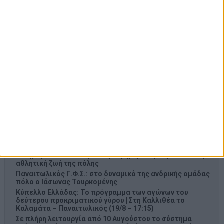
Πρόσφατα Άρθρα
ΦΕΚ-χαστούκι στο Υπουργείο Υγείας: 19 μήνες
εμπαιγμού για τον Ιατρικό Σύλλογο Αγρινίου από τον
Άδωνι Γεωργιάδη
Άγκυρα, Ριάντ και Ισλαμαμπάντ: Ο νέος ισχυρός άξονας
στη Μέση Ανατολή ανοίγει τον δρόμο για το «ισλαμικό
ΝΑΤΟ», τι σημαίνει η συμφωνία της Μέκκας
Πάτρα: Θρήνος για μωράκι μόλις 8 ημερών –
Νοσηλευόταν στη ΜΕΘ Νεογνών
Γ. Παπαναστασίου για τον Τάκη Καρατσώρη: το Αγρίνιο
αποχαιρετά έναν άνθρωπο με ξεχωριστή παρουσία στην
αθλητική ζωή της πόλης
Παναιτωλικός Γ.Φ.Σ.: στο δυναμικό της ανδρικής ομάδας
πόλο ο Ιάσωνας Τουρκομένης
Κύπελλο Ελλάδας: Το πρόγραμμα των αγώνων του
δεύτερου προκριματικού γύρου | Στη Καλλιθέα το
Καλαμάτα – Παναιτωλικός (19/8 – 17:15)
Σε πλήρη λειτουργία από 10 Αυγούστου το σύστημα