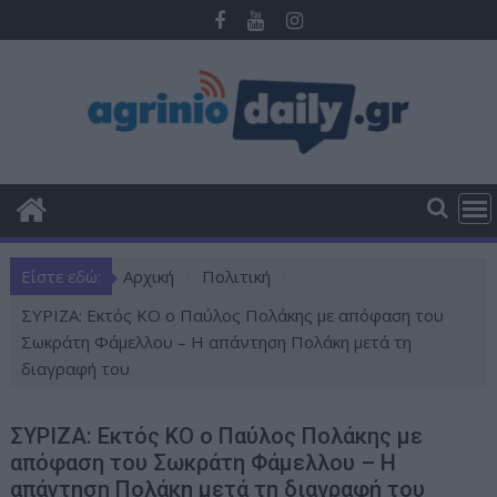
Π
ε
ρ
ά
σ
τ
ε
σ
τ
ο
Είστε εδώ:
Αρχική
Πολιτική
π
ε
ΣΥΡΙΖΑ: Εκτός ΚΟ ο Παύλος Πολάκης με απόφαση του
ρ
Σωκράτη Φάμελλου – Η απάντηση Πολάκη μετά τη
ι
διαγραφή του
ε
χ
ΣΥΡΙΖΑ: Εκτός ΚΟ ο Παύλος Πολάκης με
ό
απόφαση του Σωκράτη Φάμελλου – Η
μ
απάντηση Πολάκη μετά τη διαγραφή του
ε