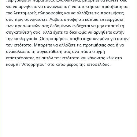
περιγράφεται παραπάνω. Εναλλακτικά, μπορείτε να κάνετε κλικ
για να αρνηθείτε να συναινέσετε ή να αποκτήσετε πρόσβαση σε
«Η προσβλητική και επιθετική ανάρτηση του Παύλου Πολάκη
πιο λεπτομερείς πληροφορίες και να αλλάξετε τις προτιμήσεις
δεν μπορεί να γίνει ανεκτή. Το αισχρό υπονοούμενο ότι έχω
σας πριν συναινέσετε.
Λάβετε υπόψη ότι κάποια επεξεργασία
κρυφή ατζέντα και υπηρετώ συμφέροντα και αποφάσεις που
των προσωπικών σας δεδομένων ενδέχεται να μην απαιτεί τη
δεν έχουν ληφθεί στα συλλογικά Όργανα είναι απολύτως
συγκατάθεσή σας, αλλά έχετε το δικαίωμα να αρνηθείτε αυτήν
ανυπόστατο και απαράδεκτο. Ο Παύλος Πολάκης κάνει λόγο
την επεξεργασία. Οι προτιμήσεις σαςθα ισχύουν μόνο για αυτόν
για ‘αφωνία’ και ‘έλλειψη πρωτοβουλίας’ την εβδομάδα που
τον ιστότοπο. Μπορείτε να αλλάξετε τις προτιμήσεις σας ή να
εγώ και οι σύντροφοί μου βρεθήκαμε δίπλα στους
ανακαλέσετε τη συγκατάθεσή σας ανά πάσα στιγμή
επιστρέφοντας σε αυτόν τον ιστότοπο και κάνοντας κλικ στο
εργαζόμενους στο Λαϊκό νοσοκομείο, πραγματοποιήσαμε
κουμπί "Απορρήτου" στο κάτω μέρος της ιστοσελίδας.
επίσκεψη στη Λέσβο για τον αφθώδη πυρετό,
συναντηθήκαμε με την Πανελλήνια Συνδικαλιστική
Ομοσπονδία Νοσηλευτικού Προσωπικού, πραγματοποίησα
δύο ομιλίες στη Βουλή, συναντηθήκαμε με την ΠΟΕ-ΟΤΑ
στηρίζοντας τους εργαζόμενους και την Αυτοδιοίκηση.
Ενώ την ίδια εβδομάδα με δήλωσή μου ξεκαθάρισα ότι ο
ΣΥΡΙΖΑ-ΠΣ είναι έτοιμος να συμβάλλει σε μία ενωτική
προοδευτική απάντηση, η οποία επείγει για να φύγει