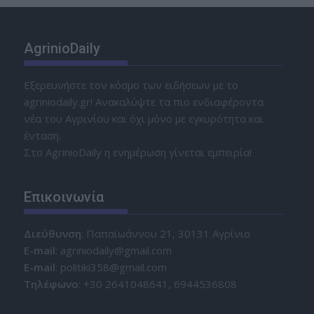
AgrinioDaily
Εξερευνήστε τον κόσμο των ειδήσεων με το
agriniodaily.gr! Ανακαλύψτε τα πιο ενδιαφέροντα
νέα του Αγρινίου και όχι μόνο με εγκυρότητα και
ένταση.
Στο AgrinioDaily η ενημέρωση γίνεται εμπειρία!
Επικοινωνία
Διεύθυνση
: Παπαϊωάννου 21, 30131 Αγρίνιο
Ε-mail
: agriniodaily@gmail.com
Ε-mail
: politiki358@gmail.com
Τηλέφωνο
: +30 2641048641, 6944536808