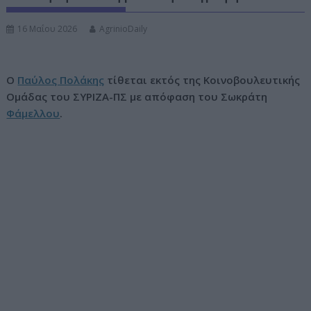
ν
16 Μαΐου 2026
AgrinioDaily
ο
O
Παύλος Πολάκης
τίθεται εκτός της Κοινοβουλευτικής
Ομάδας του ΣΥΡΙΖΑ-ΠΣ με απόφαση του Σωκράτη
Φάμελλου
.