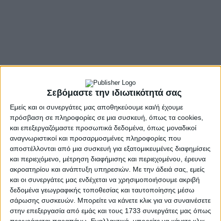
Όπως
είχε γράψει το in
ο Π. Πολάκης, που έχει πάρει σαφείς
αποστάσεις από τον πρώην πρωθυπουργό Αλέξη Τσίπρα,
Σεβόμαστε την ιδιωτικότητά σας
φέρεται, πριν την ανάρτηση, να έχει πάρει τηλέφωνο τον
Εμείς και οι συνεργάτες μας αποθηκεύουμε και/ή έχουμε
Σωκράτη Φάμελλο για να του ζητήσει να συγκαλέσει αμέσως
πρόσβαση σε πληροφορίες σε μια συσκευή, όπως τα cookies,
την Πολιτική Γραμματεία με εμφανή στόχο να γίνει το
και επεξεργαζόμαστε προσωπικά δεδομένα, όπως μοναδικοί
αναγνωριστικοί και προσαρμοσμένες πληροφορίες που
«μεγάλο ξεκαθάρισμα» και να μην σέρνεται το κόμμα πίσω
αποστέλλονται από μια συσκευή για εξατομικευμένες διαφημίσεις
από τις εξελίξεις, όπως τονίζει εδώ και μήνες η πλευρά των
και περιεχόμενο, μέτρηση διαφήμισης και περιεχομένου, έρευνα
στελεχών που συγκροτεί το μπλοκ των στελεχών που
ακροατηρίου και ανάπτυξη υπηρεσιών.
Με την άδειά σας, εμείς
«μένουν» ΣΥΡΙΖΑ.
και οι συνεργάτες μας ενδέχεται να χρησιμοποιήσουμε ακριβή
δεδομένα γεωγραφικής τοποθεσίας και ταυτοποίησης μέσω
σάρωσης συσκευών. Μπορείτε να κάνετε κλικ για να συναινέσετε
Η δήλωση του προέδρου του ΣΥΡΙΖΑ-
στην επεξεργασία από εμάς και τους 1733 συνεργάτες μας όπως
ΠΣ για τη διαγραφή Πολάκη