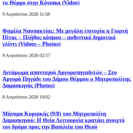
το Θέρμο στην Κόνισκα (Video)
9 Αυγούστου 2026
11:58
Φαμίλα Ναυπακτίας: Με μεγάλη επιτυχία η Γιορτή
Πίτας – Πλήθος κόσμου – αυθεντικό δημοτικό
γλέντι (Videos – Photos)
9 Αυγούστου 2026
02:57
Αντάμωμα απανταχού Αργυροπηγαδιτών – Στο
Αργυρό Πηγάδι του Δήμου Θέρμου ο Μητροπολίτης
Δαμασκηνός (Photos)
8 Αυγούστου 2026
19:02
Μήνυμα Κυριακής (9/8) του Μητροπολίτη
Δαμασκηνού: Η Θεία Λειτουργία κρατάει ανοιχτό
τον δρόμο προς την Βασιλεία του Θεού