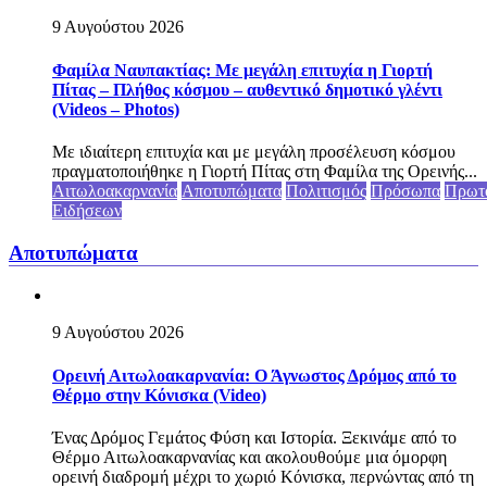
9 Αυγούστου 2026
Φαμίλα Ναυπακτίας: Με μεγάλη επιτυχία η Γιορτή
Πίτας – Πλήθος κόσμου – αυθεντικό δημοτικό γλέντι
(Videos – Photos)
Με ιδιαίτερη επιτυχία και με μεγάλη προσέλευση κόσμου
πραγματοποιήθηκε η Γιορτή Πίτας στη Φαμίλα της Ορεινής...
Αιτωλοακαρνανία
Αποτυπώματα
Πολιτισμός
Πρόσωπα
Πρωτ
Ειδήσεων
Αποτυπώματα
9 Αυγούστου 2026
Ορεινή Αιτωλοακαρνανία: Ο Άγνωστος Δρόμος από το
Θέρμο στην Κόνισκα (Video)
Ένας Δρόμος Γεμάτος Φύση και Ιστορία. Ξεκινάμε από το
Θέρμο Αιτωλοακαρνανίας και ακολουθούμε μια όμορφη
ορεινή διαδρομή μέχρι το χωριό Κόνισκα, περνώντας από τη