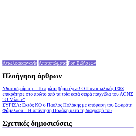
Αιτωλοακαρνανία
Αποτυπώματα
Ροή Ειδήσεων
Πλοήγηση άρθρων
Υδατοσφαίριση – Το πρώτο βήμα έγινε! Ο Παναιτωλικός ΓΦΣ
επικράτησε στο πρώτο από τα τρία κατά σειρά παιχνίδια του ΑΟΝΣ
“Ο Μίλων”
ΣΥΡΙΖΑ: Εκτός ΚΟ ο Παύλος Πολάκης με απόφαση του Σωκράτη
Φάμελλου – Η απάντηση Πολάκη μετά τη διαγραφή του
Σχετικές δημοσιεύσεις