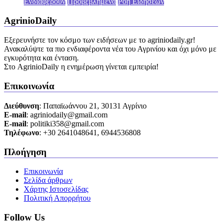
Ενδιαφέρουν
Προβεβλημένα
Ροή Ειδήσεων
AgrinioDaily
Εξερευνήστε τον κόσμο των ειδήσεων με το agriniodaily.gr!
Ανακαλύψτε τα πιο ενδιαφέροντα νέα του Αγρινίου και όχι μόνο με
εγκυρότητα και ένταση.
Στο AgrinioDaily η ενημέρωση γίνεται εμπειρία!
Επικοινωνία
Διεύθυνση
: Παπαϊωάννου 21, 30131 Αγρίνιο
Ε-mail
: agriniodaily@gmail.com
Ε-mail
: politiki358@gmail.com
Τηλέφωνο
: +30 2641048641, 6944536808
Πλοήγηση
Επικοινωνία
Σελίδα άρθρων
Χάρτης Ιστοσελίδας
Πολιτική Απορρήτου
Follow Us