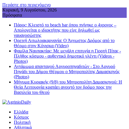
Περάστε στο περιεχόμενο
Κυριακή, 9 Αυγούστου, 2026
Πρόσφατα
Πάρος: Κλειστό το beach bar όπου πνίγηκε ο 4χρονος –
Απολογείται ο ιδιοκτήτης που είχε δηλωθεί ως
ναυαγοσώστης
Ορεινή Αιτωλοακαρνανία: Ο Άγνωστος Δρόμος από το
Θέρμο στην Κόνισκα (Video)
Φαμίλα Ναυπακτίας: Με μεγάλη επιτυχία η Γιορτή Πίτας -
Πλήθος κόσμου - αυθεντικό δημοτικό γλέντι (Videos -
Photos)
Αντάμωμα απανταχού Αργυροπηγαδιτών - Στο Αργυρό
Πηγάδι του Δήμου Θέρμου ο Μητροπολίτης Δαμασκηνός
(Photos)
Μήνυμα Κυριακής (9/8) του Μητροπολίτη Δαμασκηνού: Η
Θεία Λειτουργία κρατάει ανοιχτό τον δρόμο προς την
Βασιλεία του Θεού
Ελλάδα
Κόσμος
Πολιτική
Αθλητικά