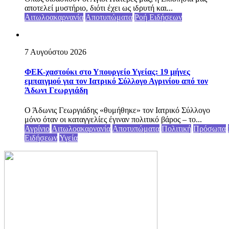
αποτελεί μυστήριο, διότι έχει ως ιδρυτή και...
Αιτωλοακαρνανία
Αποτυπώματα
Ροή Ειδήσεων
7 Αυγούστου 2026
ΦΕΚ-χαστούκι στο Υπουργείο Υγείας: 19 μήνες
εμπαιγμού για τον Ιατρικό Σύλλογο Αγρινίου από τον
Άδωνι Γεωργιάδη
Ο Άδωνις Γεωργιάδης «θυμήθηκε» τον Ιατρικό Σύλλογο
μόνο όταν οι καταγγελίες έγιναν πολιτικό βάρος – το...
Αγρίνιο
Αιτωλοακαρνανία
Αποτυπώματα
Πολιτική
Πρόσωπα
Ειδήσεων
Υγεία