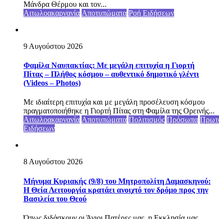
Μάνδρα Θέρμου και τον...
Αιτωλοακαρνανία
Αποτυπώματα
Ροή Ειδήσεων
9 Αυγούστου 2026
Φαμίλα Ναυπακτίας: Με μεγάλη επιτυχία η Γιορτή
Πίτας – Πλήθος κόσμου – αυθεντικό δημοτικό γλέντι
(Videos – Photos)
Με ιδιαίτερη επιτυχία και με μεγάλη προσέλευση κόσμου
πραγματοποιήθηκε η Γιορτή Πίτας στη Φαμίλα της Ορεινής...
Αιτωλοακαρνανία
Αποτυπώματα
Πολιτισμός
Πρόσωπα
Πρωτ
Ειδήσεων
8 Αυγούστου 2026
Μήνυμα Κυριακής (9/8) του Μητροπολίτη Δαμασκηνού:
Η Θεία Λειτουργία κρατάει ανοιχτό τον δρόμο προς την
Βασιλεία του Θεού
Όπως διδάσκουν οι Άγιοι Πατέρες μας, η Εκκλησία μας