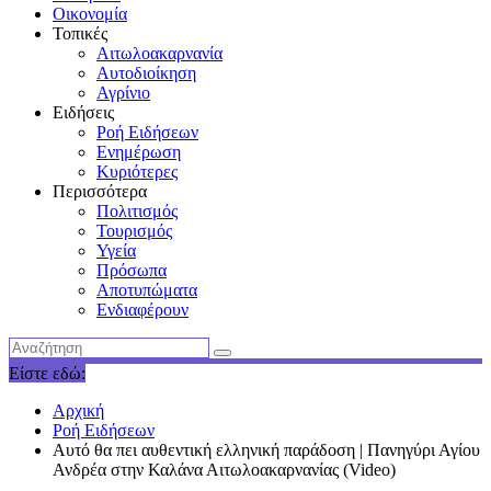
Οικονομία
Τοπικές
Αιτωλοακαρνανία
Αυτοδιοίκηση
Αγρίνιο
Ειδήσεις
Ροή Ειδήσεων
Ενημέρωση
Κυριότερες
Περισσότερα
Πολιτισμός
Τουρισμός
Υγεία
Πρόσωπα
Αποτυπώματα
Ενδιαφέρουν
Είστε εδώ:
Αρχική
Ροή Ειδήσεων
Αυτό θα πει αυθεντική ελληνική παράδοση | Πανηγύρι Αγίου
Ανδρέα στην Καλάνα Αιτωλοακαρνανίας (Video)