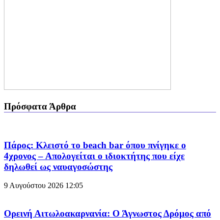
Πρόσφατα Άρθρα
Πάρος: Κλειστό το beach bar όπου πνίγηκε ο
4χρονος – Απολογείται ο ιδιοκτήτης που είχε
δηλωθεί ως ναυαγοσώστης
9 Αυγούστου 2026
12:05
Ορεινή Αιτωλοακαρνανία: Ο Άγνωστος Δρόμος από