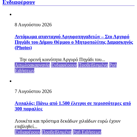
Ενδιαφέρουν
8 Αυγούστου 2026
Αντάμωμα απανταχού Αργυροπηγαδιτών – Στο Αργυρό
Πηγάδι του Δήμου Θέρμου ο Μητροπολίτης Δαμασκηνός
(Photos)
Την ορεινή κοινότητα Αργυρό Πηγάδι του...
Αιτωλοακαρνανία
Ενδιαφέρουν
Προβεβλημένα
Ροή
Ειδήσεων
7 Αυγούστου 2026
Αιγιαλός: Πάνω από 1.500 έλεγχοι σε περισσότερες από
300 παραλίες
Λουκέτα και πρόστιμα δεκάδων χιλιάδων ευρώ έχουν
επιβληθεί...
Ενδιαφέρουν
Προβεβλημένα
Ροή Ειδήσεων