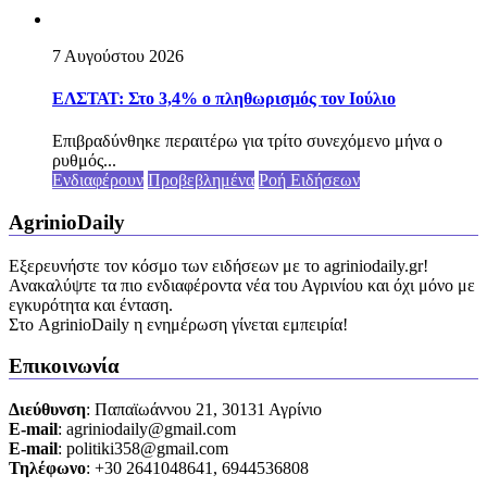
7 Αυγούστου 2026
ΕΛΣΤΑΤ: Στο 3,4% ο πληθωρισμός τον Ιούλιο
Επιβραδύνθηκε περαιτέρω για τρίτο συνεχόμενο μήνα ο
ρυθμός...
Ενδιαφέρουν
Προβεβλημένα
Ροή Ειδήσεων
AgrinioDaily
Εξερευνήστε τον κόσμο των ειδήσεων με το agriniodaily.gr!
Ανακαλύψτε τα πιο ενδιαφέροντα νέα του Αγρινίου και όχι μόνο με
εγκυρότητα και ένταση.
Στο AgrinioDaily η ενημέρωση γίνεται εμπειρία!
Επικοινωνία
Διεύθυνση
: Παπαϊωάννου 21, 30131 Αγρίνιο
Ε-mail
: agriniodaily@gmail.com
Ε-mail
: politiki358@gmail.com
Τηλέφωνο
: +30 2641048641, 6944536808