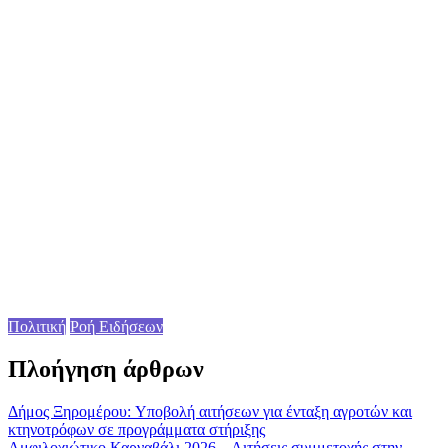
Πολιτική
Ροή Ειδήσεων
Πλοήγηση άρθρων
Δήμος Ξηρομέρου: Yποβολή αιτήσεων για ένταξη αγροτών και
κτηνοτρόφων σε προγράμματα στήριξης
Αμφιλοχιώτικο Καρναβάλι 2026 – Αιτήσεις συμμετοχής στην