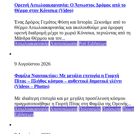
Ορεινή Αιτωλοακαρνανία: Ο Άγνωστος Δρόμος από το
Θέρμο στην Κόνισκα (Video)
Ένας Δρόμος Γεμάτος Φύση και Ιστορία. Ξεκινάμε από το
Θέρμο Αιτωλοακαρνανίας και ακολουθούμε μια όμορφη
ορεινή διαδρομή μέχρι το χωριό Κόνισκα, περνώντας από τη
Μάνδρα Θέρμου και τον...
Αιτωλοακαρνανία
Αποτυπώματα
Ροή Ειδήσεων
9 Αυγούστου 2026
Φαμίλα Ναυπακτίας: Με μεγάλη επιτυχία η Γιορτή
Πίτας – Πλήθος κόσμου – αυθεντικό δημοτικό γλέντι
(Videos – Photos)
Με ιδιαίτερη επιτυχία και με μεγάλη προσέλευση κόσμου
πραγματοποιήθηκε η Γιορτή Πίτας στη Φαμίλα της Ορεινής...
Αιτωλοακαρνανία
Αποτυπώματα
Πολιτισμός
Πρόσωπα
Πρωτ
Ειδήσεων