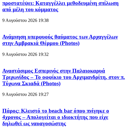
προστατέψει: Καταγγέλλει μεθοδευμένη σπίλωση
από μέλη του κόμματος
9 Αυγούστου 2026
19:38
Ανάμνηση υπερφυούς θαύματος των Αρχαγγέλων
στην Αμβρακιά Θέρμου (Photos)
9 Αυγούστου 2026
19:32
Αναστάσιμος Εσπερινός στην Παλαιοκαρυά
Τριχωνίδος – To οφφίκιο του Αρχιμανδρίτη, στον π.
Τύχωνα Σκιαδά (Photos)
9 Αυγούστου 2026
19:27
Πάρος: Κλειστό το beach bar όπου πνίγηκε ο
4χρονος – Απολογείται ο ιδιοκτήτης που είχε
δηλωθεί ως ναυαγοσώστης