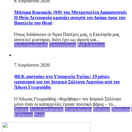
8 Αυγούστου 2026
Μήνυμα Κυριακής (9/8) του Μητροπολίτη Δαμασκηνού:
Η Θεία Λειτουργία κρατάει ανοιχτό τον δρόμο προς την
Βασιλεία του Θεού
Όπως διδάσκουν οι Άγιοι Πατέρες μας, η Εκκλησία μας
αποτελεί μυστήριο, διότι έχει ως ιδρυτή και...
Αιτωλοακαρνανία
Αποτυπώματα
Ροή Ειδήσεων
7 Αυγούστου 2026
ΦΕΚ-χαστούκι στο Υπουργείο Υγείας: 19 μήνες
εμπαιγμού για τον Ιατρικό Σύλλογο Αγρινίου από τον
Άδωνι Γεωργιάδη
Ο Άδωνις Γεωργιάδης «θυμήθηκε» τον Ιατρικό Σύλλογο
μόνο όταν οι καταγγελίες έγιναν πολιτικό βάρος – το...
Αγρίνιο
Αιτωλοακαρνανία
Αποτυπώματα
Πολιτική
Πρόσωπα
Ειδήσεων
Υγεία