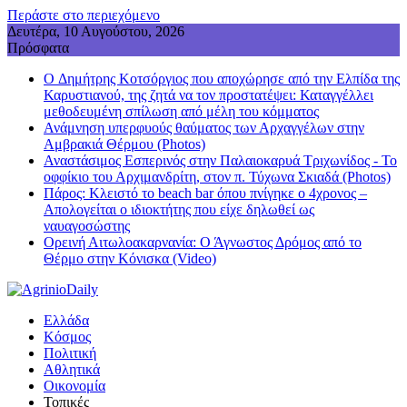
Περάστε στο περιεχόμενο
Δευτέρα, 10 Αυγούστου, 2026
Πρόσφατα
O Δημήτρης Κοτσόργιος που αποχώρησε από την Ελπίδα της
Καρυστιανού, της ζητά να τον προστατέψει: Καταγγέλλει
μεθοδευμένη σπίλωση από μέλη του κόμματος
Ανάμνηση υπερφυούς θαύματος των Αρχαγγέλων στην
Αμβρακιά Θέρμου (Photos)
Αναστάσιμος Εσπερινός στην Παλαιοκαρυά Τριχωνίδος - To
οφφίκιο του Αρχιμανδρίτη, στον π. Τύχωνα Σκιαδά (Photos)
Πάρος: Κλειστό το beach bar όπου πνίγηκε ο 4χρονος –
Απολογείται ο ιδιοκτήτης που είχε δηλωθεί ως
ναυαγοσώστης
Ορεινή Αιτωλοακαρνανία: Ο Άγνωστος Δρόμος από το
Θέρμο στην Κόνισκα (Video)
Ελλάδα
Κόσμος
Πολιτική
Αθλητικά
Οικονομία
Τοπικές