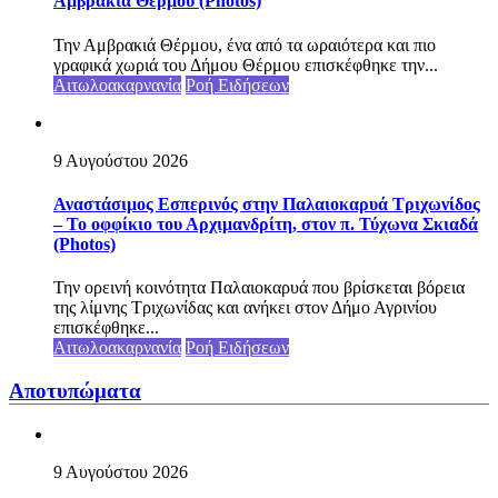
Αμβρακιά Θέρμου (Photos)
Την Αμβρακιά Θέρμου, ένα από τα ωραιότερα και πιο
γραφικά χωριά του Δήμου Θέρμου επισκέφθηκε την...
Αιτωλοακαρνανία
Ροή Ειδήσεων
9 Αυγούστου 2026
Αναστάσιμος Εσπερινός στην Παλαιοκαρυά Τριχωνίδος
– To οφφίκιο του Αρχιμανδρίτη, στον π. Τύχωνα Σκιαδά
(Photos)
Την ορεινή κοινότητα Παλαιοκαρυά που βρίσκεται βόρεια
της λίμνης Τριχωνίδας και ανήκει στον Δήμο Αγρινίου
επισκέφθηκε...
Αιτωλοακαρνανία
Ροή Ειδήσεων
Αποτυπώματα
9 Αυγούστου 2026