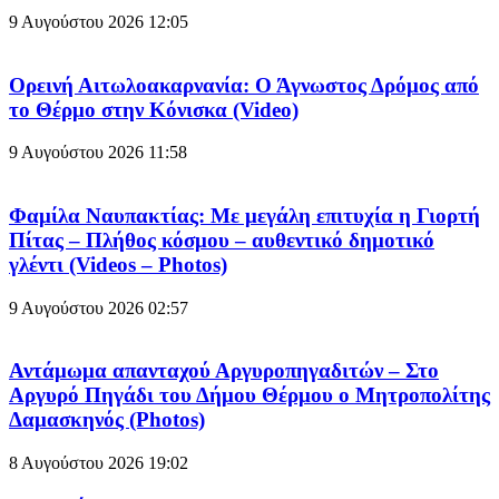
9 Αυγούστου 2026
12:05
Ορεινή Αιτωλοακαρνανία: Ο Άγνωστος Δρόμος από
το Θέρμο στην Κόνισκα (Video)
9 Αυγούστου 2026
11:58
Φαμίλα Ναυπακτίας: Με μεγάλη επιτυχία η Γιορτή
Πίτας – Πλήθος κόσμου – αυθεντικό δημοτικό
γλέντι (Videos – Photos)
9 Αυγούστου 2026
02:57
Αντάμωμα απανταχού Αργυροπηγαδιτών – Στο
Αργυρό Πηγάδι του Δήμου Θέρμου ο Μητροπολίτης
Δαμασκηνός (Photos)
8 Αυγούστου 2026
19:02