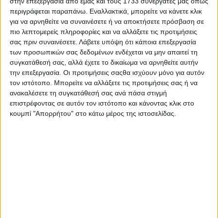
στην επεξεργασία από εμάς και τους 1733 συνεργάτες μας όπως
περιγράφεται παραπάνω. Εναλλακτικά, μπορείτε να κάνετε κλικ
5ο Θέμα Ημερήσιας Διάταξης: Σύσταση και συγκρότηση
για να αρνηθείτε να συναινέσετε ή να αποκτήσετε πρόσβαση σε
επιτροπής αξιολόγησης καταλληλότητας οχημάτων και
πιο λεπτομερείς πληροφορίες και να αλλάξετε τις προτιμήσεις
μηχανημάτων (εισηγητής ο κ. Γερόλυμος Σωτήριος –
σας πριν συναινέσετε.
Λάβετε υπόψη ότι κάποια επεξεργασία
Αντιδήμαρχος Διοικητικών και Οικονομικών).
των προσωπικών σας δεδομένων ενδέχεται να μην απαιτεί τη
συγκατάθεσή σας, αλλά έχετε το δικαίωμα να αρνηθείτε αυτήν
6ο Θέμα Ημερήσιας Διάταξης: Συνέχιση παραχώρησης
την επεξεργασία. Οι προτιμήσεις σαςθα ισχύουν μόνο για αυτόν
δημοτικών καταστημάτων κοινοτήτων Παπαδάτων, Φυτειών
τον ιστότοπο. Μπορείτε να αλλάξετε τις προτιμήσεις σας ή να
και Παλαιομάνινας στην 6η Υ.Π.Ε. για στέγαση των
ανακαλέσετε τη συγκατάθεσή σας ανά πάσα στιγμή
περιφερειακών ιατρείων των κοινοτήτων (εισηγητής ο κ.
επιστρέφοντας σε αυτόν τον ιστότοπο και κάνοντας κλικ στο
κουμπί "Απορρήτου" στο κάτω μέρος της ιστοσελίδας.
Γερόλυμος Σωτήριος – Αντιδήμαρχος Διοικητικών και
Οικονομικών).
7ο Θέμα Ημερήσιας Διάταξης: Παραχώρηση χώρου έκτασης
εμβαδού 3.710,97 τ.μ. στη θέση “ΓΚΟΤΣΙΑ” της δημοτικής
κοινότητας Καραϊσκάκη του Δήμου Ξηρομέρου (εισηγητής ο
κ. Γερόλυμος Σωτήριος – Αντιδήμαρχος Διοικητικών και
Οικονομικών).
8ο Θέμα Ημερήσιας Διάταξης: Παραχώρηση αιθουσών πρώην