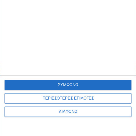
Λεβαδειακός – Παναιτωλικός 1-0: Φιλική νίκη
των Βοιωτών στο φινάλε
Αποτυπώματα
ΣΥΜΦΩΝΩ
ΠΕΡΙΣΣΟΤΕΡΕΣ ΕΠΙΛΟΓΕΣ
ΔΙΑΦΩΝΩ