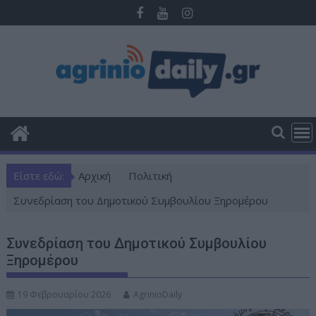
Π
ε
ρ
ά
σ
τ
ε
σ
τ
ο
Είστε εδώ:
Αρχική
Πολιτική
π
ε
Συνεδρίαση του Δημοτικού Συμβουλίου Ξηρομέρου
ρ
ι
Συνεδρίαση του Δημοτικού Συμβουλίου
ε
Ξηρομέρου
χ
ό
19 Φεβρουαρίου 2026
AgrinioDaily
μ
ε