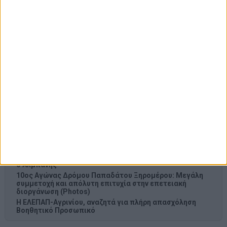
Πώς έγινε η τραγωδία με την νεκρή μητέρα στα
Μάλια: Βούτηξε για να βοηθήσει τη φίλη της και
πνίγηκε, τα παιδιά φώναζαν για βοήθεια
Κυψέλη: Η πρώτη δήλωση της οικογένειας της
38χρονης Λίζα που βρέθηκε νεκρή – «Αφιέρωσε
τη ζωή της στο να βοηθά ανθρώπους που είχαν
ανάγκη»
Λεβαδειακός – Παναιτωλικός 1-0: Φιλική νίκη των
Βοιωτών στο φινάλε
Τρεις πυρκαγιές μέσα σε μία ημέρα στην
ευρύτερη περιοχή του Αγρινίου – Άμεση και
συντονισμένη η επέμβαση
Παναιτωλικός: Το δίδυμο προσμονής, η άμεση ανάγκη και
ο Αλμπάνης
10ος Αγώνας Δρόμου Παπαδάτου Ξηρομέρου: Μεγάλη
συμμετοχή και απόλυτη επιτυχία στην επετειακή
διοργάνωση (Photos)
Η ΕΛΕΠΑΠ-Αγρινίου, αναζητά για πλήρη απασχόληση
Βοηθητικό Προσωπικό