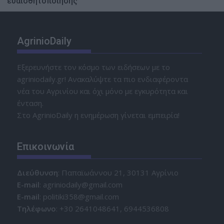
ευαισθητοποίησης
AgrinioDaily
Εξερευνήστε τον κόσμο των ειδήσεων με το
agriniodaily.gr! Ανακαλύψτε τα πιο ενδιαφέροντα
νέα του Αγρινίου και όχι μόνο με εγκυρότητα και
ένταση.
Στο AgrinioDaily η ενημέρωση γίνεται εμπειρία!
Επικοινωνία
Διεύθυνση
: Παπαϊωάννου 21, 30131 Αγρίνιο
Ε-mail
: agriniodaily@gmail.com
Ε-mail
: politiki358@gmail.com
Τηλέφωνο
: +30 2641048641, 6944536808