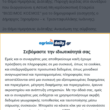
1ο Θέμα Ημερήσιας Διάταξης: Παροχή αιγίδας στο συνέδριο
που διοργανώνει η Αστική Μη κερδοσκοπική Εταιρεία
“ΒΙΩΣΙΜΟΣ ΚΟΣΜΟΣ” για το δημογραφικό (εισηγητής ο
Δήμαρχος Ξηρομέρου – κ. Τριανταφυλλάκης Ιωάννης).
2ο Θέμα Ημερήσιας Διάταξης: Ανανέωση της σύμβασης
συνεργασίας μεταξύ του Δήμου Ξηρομέρου και της Ελληνικής
Εταιρείας Αξιοποίησης Ανακύκλωσης Α.Ε. (εισηγητής ο
Δήμαρχος Ξηρομέρου – κ. Τριανταφυλλάκης Ιωάννης).
Σεβόμαστε την ιδιωτικότητά σας
3ο Θέμα Ημερήσιας Διάταξης: Ορισμός εκπροσώπου για τη
Εμείς και οι συνεργάτες μας αποθηκεύουμε και/ή έχουμε
συγκρότηση επιτροπής ανέλκυσης, απομάκρυνσης και
πρόσβαση σε πληροφορίες σε μια συσκευή, όπως τα cookies,
εξουδετέρωσης ναυαγίων (εισηγητής ο κ. Πολύζος Βασίλειος
και επεξεργαζόμαστε προσωπικά δεδομένα, όπως μοναδικοί
– Αντιδήμαρχος Τεχνικών & Ηλεκτρομηχανολογικών Έργων,
αναγνωριστικοί και προσαρμοσμένες πληροφορίες που
Μελετών και Συγκοινωνιών).
αποστέλλονται από μια συσκευή για εξατομικευμένες διαφημίσεις
και περιεχόμενο, μέτρηση διαφήμισης και περιεχομένου, έρευνα
4ο Θέμα Ημερήσιας Διάταξης: Ορισμός εκπροσώπου για τη
ακροατηρίου και ανάπτυξη υπηρεσιών.
Με την άδειά σας, εμείς
και οι συνεργάτες μας ενδέχεται να χρησιμοποιήσουμε ακριβή
συγκρότηση θαλασσίων μέσων αναψυχής (εισηγητής ο κ.
δεδομένα γεωγραφικής τοποθεσίας και ταυτοποίησης μέσω
Πολύζος Βασίλειος – Αντιδήμαρχος Τεχνικών &
σάρωσης συσκευών. Μπορείτε να κάνετε κλικ για να συναινέσετε
Ηλεκτρομηχανολογικών Έργων, Μελετών και Συγκοινωνιών).