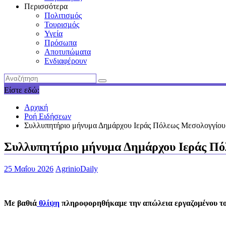
Περισσότερα
Πολιτισμός
Τουρισμός
Υγεία
Πρόσωπα
Αποτυπώματα
Ενδιαφέρουν
Είστε εδώ:
Αρχική
Ροή Ειδήσεων
Συλλυπητήριο μήνυμα Δημάρχου Ιεράς Πόλεως Μεσολογγίου 
Συλλυπητήριο μήνυμα Δημάρχου Ιεράς Πόλ
25 Μαΐου 2026
AgrinioDaily
Με βαθιά
θλίψη
πληροφορηθήκαμε την απώλεια εργαζομένου το