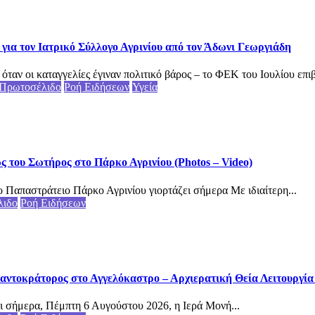
για τον Ιατρικό Σύλλογο Αγρινίου από τον Άδωνι Γεωργιάδη
αν οι καταγγελίες έγιναν πολιτικό βάρος – το ΦΕΚ του Ιουλίου επιβ
Πρωτοσέλιδο
Ροή Ειδήσεων
Υγεία
του Σωτήρος στο Πάρκο Αγρινίου (Photos – Video)
 Παπαστράτειο Πάρκο Αγρινίου γιορτάζει σήμερα Με ιδιαίτερη...
λιδο
Ροή Ειδήσεων
αντοκράτορος στο Αγγελόκαστρο – Αρχιερατική Θεία Λειτουργία (
ι σήμερα, Πέμπτη 6 Αυγούστου 2026, η Ιερά Μονή...