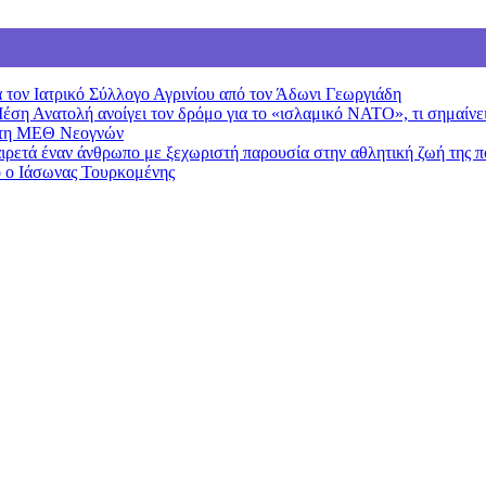
 τον Ιατρικό Σύλλογο Αγρινίου από τον Άδωνι Γεωργιάδη
Μέση Ανατολή ανοίγει τον δρόμο για το «ισλαμικό ΝΑΤΟ», τι σημαίν
 στη ΜΕΘ Νεογνών
ιρετά έναν άνθρωπο με ξεχωριστή παρουσία στην αθλητική ζωή της π
ο ο Ιάσωνας Τουρκομένης