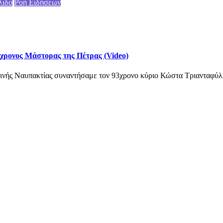
λιδο
Ροή Ειδήσεων
3χρονος Μάστορας της Πέτρας (Video)
ινής Ναυπακτίας συναντήσαμε τον 93χρονο κύριο Κώστα Τριανταφύλλ