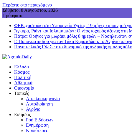
Περάστε στο περιεχόμενο
Σάββατο, 8 Αυγούστου, 2026
Πρόσφατα
ΦΕΚ-χαστούκι στο Υπουργείο Υγείας: 19 μήνες εμπαιγμού για
Άγκυρα, Ριάντ και Ισλαμαμπάντ: Ο νέος ισχυρός άξονας στη 
Πάτρα: Θρήνος για μωράκι μόλις 8 ημερών – Νοσηλευόταν
Γ. Παπαναστασίου για τον Τάκη Καρατσώρη: το Αγρίνιο αποχα
Παναιτωλικός Γ.Φ.Σ.: στο δυναμικό της ανδρικής ομάδας πόλ
Ελλάδα
Κόσμος
Πολιτική
Αθλητικά
Οικονομία
Τοπικές
Αιτωλοακαρνανία
Αυτοδιοίκηση
Αγρίνιο
Ειδήσεις
Ροή Ειδήσεων
Ενημέρωση
Κυριότερες