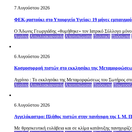
7 Αυγούστου 2026
ΦΕΚ-χαστούκι στο Υπουργείο Υγείας: 19 μήνες εμπαιγμού 
Ο Άδωνις Γεωργιάδης «θυμήθηκε» τον Ιατρικό Σύλλογο μόνο ότ
Αγρίνιο
Αιτωλοακαρνανία
Αποτυπώματα
Πολιτική
Πρόσωπα
6 Αυγούστου 2026
Κοσμοσυρροή πιστών στο εκκλησάκι της Μεταμορφώσεως 
Αγρίνιο : Το εκκλησάκι της Μεταμορφώσεως του Σωτήρος στο
Αγρίνιο
Αιτωλοακαρνανία
Αποτυπώματα
Πρόσωπα
Πρωτοσέ
6 Αυγούστου 2026
Αγγελόκαστρο: Πλήθος πιστών στην πανήγυρη της Ι. Μ. Π
Με θρησκευτική ευλάβεια και σε κλίμα κατάνυξης πανηγυρίζε