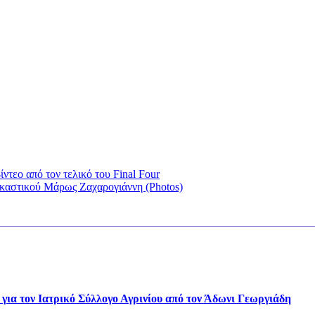
ντεο από τον τελικό του Final Four
εικαστικού Μάρως Ζαχαρογιάννη (Photos)
για τον Ιατρικό Σύλλογο Αγρινίου από τον Άδωνι Γεωργιάδη