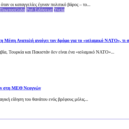
αν οι καταγγελίες έγιναν πολιτικό βάρος – το...
Πρωτοσέλιδο
Ροή Ειδήσεων
Υγεία
τη Μέση Ανατολή ανοίγει τον δρόμο για το «ισλαμικό ΝΑΤΟ», τι
ία, Τουρκία και Πακιστάν δεν είναι ένα «ισλαμικό ΝΑΤΟ»...
ταν στη ΜΕΘ Νεογνών
αγική είδηση του θανάτου ενός βρέφους μόλις...