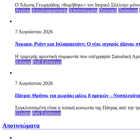
Ο Άδωνις Γεωργιάδης «θυμήθηκε» τον Ιατρικό Σύλλογο μόνο ότ
Αγρίνιο
Αιτωλοακαρνανία
Αποτυπώματα
Πολιτική
Πρόσωπα
7 Αυγούστου 2026
Άγκυρα, Ριάντ και Ισλαμαμπάντ: Ο νέος ισχυρός άξονας σ
Η τριμερής αμυντική συμφωνία που υπέγραψαν Σαουδική Αραβ
Κόσμος
Ροή Ειδήσεων
7 Αυγούστου 2026
Πάτρα: Θρήνος για μωράκι μόλις 8 ημερών – Νοσηλευό
Συγκλονισμένη είναι η τοπική κοινωνία της Πάτρας από την τρ
Ελλάδα
Ροή Ειδήσεων
Αποτυπώματα