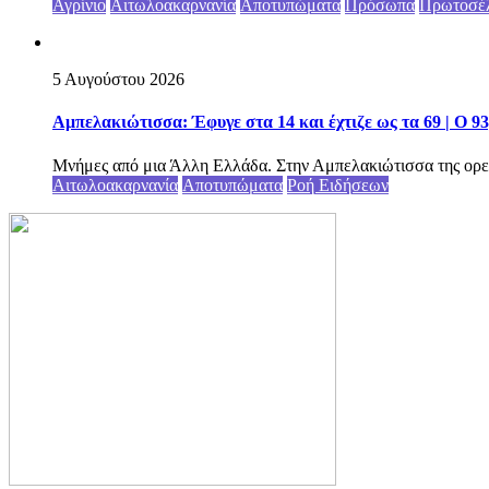
Αγρίνιο
Αιτωλοακαρνανία
Αποτυπώματα
Πρόσωπα
Πρωτοσέ
5 Αυγούστου 2026
Αμπελακιώτισσα: Έφυγε στα 14 και έχτιζε ως τα 69 | Ο 9
Μνήμες από μια Άλλη Ελλάδα. Στην Αμπελακιώτισσα της ορε
Αιτωλοακαρνανία
Αποτυπώματα
Ροή Ειδήσεων