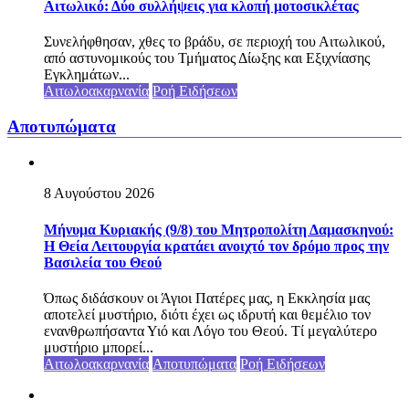
Aιτωλικό: Δύο συλλήψεις για κλοπή μοτοσικλέτας
Συνελήφθησαν, χθες το βράδυ, σε περιοχή του Αιτωλικού,
από αστυνομικούς του Τμήματος Δίωξης και Εξιχνίασης
Εγκλημάτων...
Αιτωλοακαρνανία
Ροή Ειδήσεων
Αποτυπώματα
8 Αυγούστου 2026
Μήνυμα Κυριακής (9/8) του Μητροπολίτη Δαμασκηνού:
Η Θεία Λειτουργία κρατάει ανοιχτό τον δρόμο προς την
Βασιλεία του Θεού
Όπως διδάσκουν οι Άγιοι Πατέρες μας, η Εκκλησία μας
αποτελεί μυστήριο, διότι έχει ως ιδρυτή και θεμέλιο τον
ενανθρωπήσαντα Υιό και Λόγο του Θεού. Τί μεγαλύτερο
μυστήριο μπορεί...
Αιτωλοακαρνανία
Αποτυπώματα
Ροή Ειδήσεων