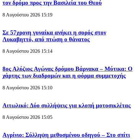
τον δρόμο προς την Βασιλεία του Θεού
8 Αυγούστου 2026
15:19
Σε 57χρονη γυναίκα ανήκει η σορός στον
Λυκαβηττό, από πτώση ο θάνατος
8 Αυγούστου 2026
15:14
8ος Αλύζιος Αγώνας δρόμου Βάρνακα – Μύτικα: Ο
χάρτης των διαδρομών και η φόρμα συμμετοχής
8 Αυγούστου 2026
15:10
Aιτωλικό: Δύο συλλήψεις για κλοπή μοτοσικλέτας
8 Αυγούστου 2026
15:05
Aγρίνιο: Σύλληψη μεθυσμένου οδηγού – Στο σπίτι