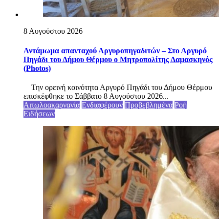
8 Αυγούστου 2026
Αντάμωμα απανταχού Αργυροπηγαδιτών – Στο Αργυρό
Πηγάδι του Δήμου Θέρμου ο Μητροπολίτης Δαμασκηνός
(Photos)
Την ορεινή κοινότητα Αργυρό Πηγάδι του Δήμου Θέρμου
επισκέφθηκε το Σάββατο 8 Αυγούστου 2026...
Αιτωλοακαρνανία
Ενδιαφέρουν
Προβεβλημένα
Ροή
Ειδήσεων