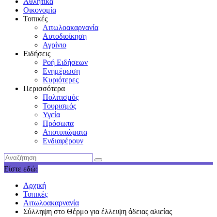
Αθλητικά
Οικονομία
Τοπικές
Αιτωλοακαρνανία
Αυτοδιοίκηση
Αγρίνιο
Ειδήσεις
Ροή Ειδήσεων
Ενημέρωση
Κυριότερες
Περισσότερα
Πολιτισμός
Τουρισμός
Υγεία
Πρόσωπα
Αποτυπώματα
Ενδιαφέρουν
Είστε εδώ:
Αρχική
Τοπικές
Αιτωλοακαρνανία
Σύλληψη στο Θέρμο για έλλειψη άδειας αλιείας