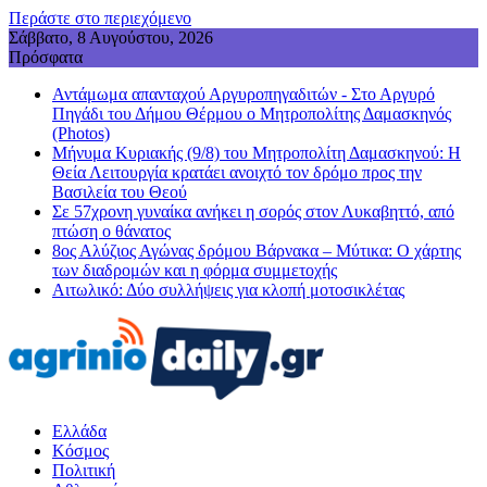
Περάστε στο περιεχόμενο
Σάββατο, 8 Αυγούστου, 2026
Πρόσφατα
Αντάμωμα απανταχού Αργυροπηγαδιτών - Στο Αργυρό
Πηγάδι του Δήμου Θέρμου ο Μητροπολίτης Δαμασκηνός
(Photos)
Μήνυμα Κυριακής (9/8) του Μητροπολίτη Δαμασκηνού: Η
Θεία Λειτουργία κρατάει ανοιχτό τον δρόμο προς την
Βασιλεία του Θεού
Σε 57χρονη γυναίκα ανήκει η σορός στον Λυκαβηττό, από
πτώση ο θάνατος
8ος Αλύζιος Αγώνας δρόμου Βάρνακα – Μύτικα: Ο χάρτης
των διαδρομών και η φόρμα συμμετοχής
Aιτωλικό: Δύο συλλήψεις για κλοπή μοτοσικλέτας
Ελλάδα
Κόσμος
Πολιτική