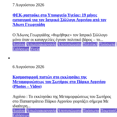
7 Αυγούστου 2026
ΦΕΚ-χαστούκι στο Υπουργείο Υγείας: 19 μήνες
εμπαιγμού για τον Ιατρικό Σύλλογο Αγρινίου από τον
Άδωνι Γεωργιάδη
Ο Άδωνις Γεωργιάδης «θυμήθηκε» τον Ιατρικό Σύλλογο
μόνο όταν οι καταγγελίες έγιναν πολιτικό βάρος – το...
Αγρίνιο
Αιτωλοακαρνανία
Αποτυπώματα
Πολιτική
Πρόσωπα
Ειδήσεων
Υγεία
6 Αυγούστου 2026
Κοσμοσυρροή πιστών στο εκκλησάκι της
Μεταμορφώσεως του Σωτήρος στο Πάρκο Αγρινίου
(Photos – Video)
Αγρίνιο : Το εκκλησάκι της Μεταμορφώσεως του Σωτήρος
στο Παπαστράτειο Πάρκο Αγρινίου γιορτάζει σήμερα Με
ιδιαίτερη...
Αγρίνιο
Αιτωλοακαρνανία
Αποτυπώματα
Πρόσωπα
Πρωτοσέ
Ειδήσεων