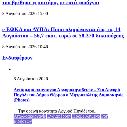
του βρέθηκε γεμιστήρα, με επτά φυσίγγια
8 Αυγούστου 2026
15:00
e-ΕΦΚΑ και ΔΥΠΑ: Ποιοι πληρώνονται έως τις 14
Αυγούστου – 56,7 εκατ. ευρώ σε 58.370 δικαιούχους
8 Αυγούστου 2026
10:46
Ενδιαφέρουν
8 Αυγούστου 2026
Αντάμωμα απανταχού Αργυροπηγαδιτών – Στο Αργυρό
Πηγάδι του Δήμου Θέρμου ο Μητροπολίτης Δαμασκηνός
(Photos)
Την ορεινή κοινότητα Αργυρό Πηγάδι του...
Αιτωλοακαρνανία
Ενδιαφέρουν
Προβεβλημένα
Ροή
Ειδήσεων