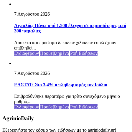
7 Αυγούστου 2026
Αιγιαλός: Πάνω από 1.500 έλεγχοι σε περισσότερες από
300 παραλίες
Λουκέτα και πρόστιμα δεκάδων χιλιάδων ευρώ έχουν
επιβληθεί...
Ενδιαφέρουν
Προβεβλημένα
Ροή Ειδήσεων
7 Αυγούστου 2026
ΕΛΣΤΑΤ: Στο 3,4% ο πληθωρισμός τον Ιούλιο
Επιβραδύνθηκε περαιτέρω για τρίτο συνεχόμενο μήνα ο
ρυθμός...
Ενδιαφέρουν
Προβεβλημένα
Ροή Ειδήσεων
AgrinioDaily
Εξερευνήστε τον κόσμο των ειδήσεων με το agriniodaily.gr!