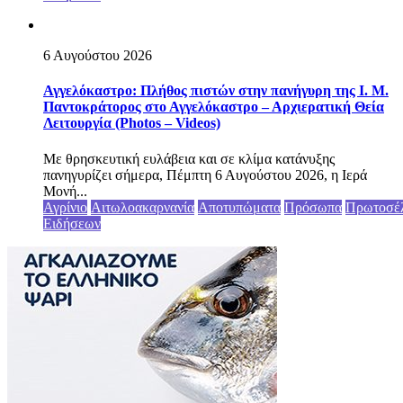
6 Αυγούστου 2026
Αγγελόκαστρο: Πλήθος πιστών στην πανήγυρη της Ι. Μ.
Παντοκράτορος στο Αγγελόκαστρο – Αρχιερατική Θεία
Λειτουργία (Photos – Videos)
Με θρησκευτική ευλάβεια και σε κλίμα κατάνυξης
πανηγυρίζει σήμερα, Πέμπτη 6 Αυγούστου 2026, η Ιερά
Μονή...
Αγρίνιο
Αιτωλοακαρνανία
Αποτυπώματα
Πρόσωπα
Πρωτοσέ
Ειδήσεων