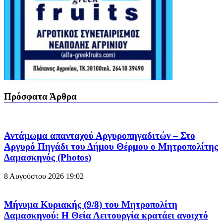
Πρόσφατα Άρθρα
Αντάμωμα απανταχού Αργυροπηγαδιτών – Στο
Αργυρό Πηγάδι του Δήμου Θέρμου ο Μητροπολίτης
Δαμασκηνός (Photos)
8 Αυγούστου 2026
19:02
Μήνυμα Κυριακής (9/8) του Μητροπολίτη
Δαμασκηνού: Η Θεία Λειτουργία κρατάει ανοιχτό