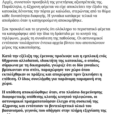
Αρχές, συνιστούν προσβολή της γενετήσιας αξιοπρέπειάς της.
Παράλληλα, η 42χρονη φέρεται να είχε αποκλείσει την έξοδο της
κατοικίας δένοντας την πόρτα με καλώδιο, στερώντας από το θύμα
κάθε δυνατότητα διαφυγής. Η γυναίκα κατάφερε τελικά να
αποδράσει όταν η κατηγορούμενη αποκοιμήθηκε.
Σοκ προκαλεί και το γεγονός ότι ολόκληρο το περιστατικό φέρεται
να καταγράφηκε από την ίδια τη δράστιδα με το κινητό της
τηλέφωνο, χωρίς τη συναίνεση της παθούσας. Οι αστυνομικοί
εντόπισαν τουλάχιστον έντεκα αρχεία βίντεο που αποτυπώνουν
μέρος της κακοποίησης.
Κατά την εξέλιξη της έρευνας προέκυψε και η εμπλοκή ενός
60χρονου αλλοδαπού, ιδιοκτήτη της κατοικίας, ο οποίος,
σύμφωνα με τη δικογραφία, γνώριζε ότι οι δύο γυναίκες
βρίσκονταν στο σπίτι, παραχώρησε τον χώρο όπου
εκτυλίχθηκαν οι πράξεις και αποχώρησε πριν ξεκινήσει η
επίθεση. Ο ίδιος συνελήφθη για παράνομη παραμονή στη
χώρα.
Η υπόθεση αποκαλύφθηκε όταν, στο πλαίσιο διερεύνησης
διαφορετικής υπόθεσης κλοπής κινητού τηλεφώνου, οι
αστυνομικοί πραγματοποίησαν έλεγχο στη συσκευή της
42χρονης και εντόπισαν το βιντεοληπτικό υλικό του
βασανισμού, γεγονός που οδήγησε στην πλήρη εξιχνίαση της