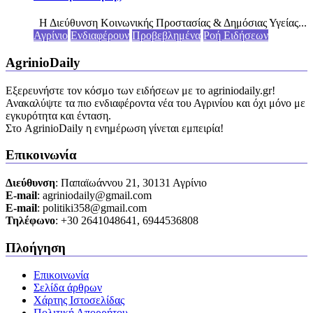
Η Διεύθυνση Κοινωνικής Προστασίας & Δημόσιας Υγείας...
Αγρίνιο
Ενδιαφέρουν
Προβεβλημένα
Ροή Ειδήσεων
AgrinioDaily
Εξερευνήστε τον κόσμο των ειδήσεων με το agriniodaily.gr!
Ανακαλύψτε τα πιο ενδιαφέροντα νέα του Αγρινίου και όχι μόνο με
εγκυρότητα και ένταση.
Στο AgrinioDaily η ενημέρωση γίνεται εμπειρία!
Επικοινωνία
Διεύθυνση
: Παπαϊωάννου 21, 30131 Αγρίνιο
Ε-mail
: agriniodaily@gmail.com
Ε-mail
: politiki358@gmail.com
Τηλέφωνο
: +30 2641048641, 6944536808
Πλοήγηση
Επικοινωνία
Σελίδα άρθρων
Χάρτης Ιστοσελίδας
Πολιτική Απορρήτου