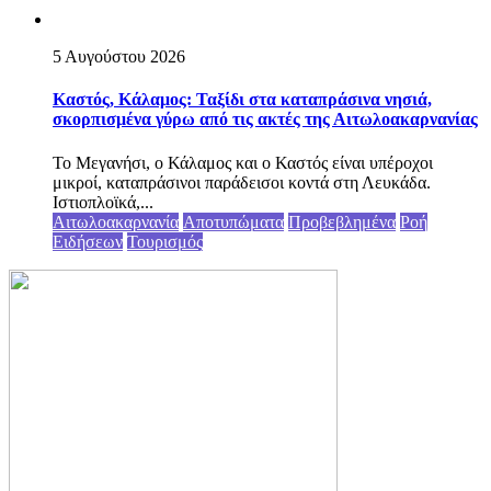
5 Αυγούστου 2026
Καστός, Κάλαμος: Ταξίδι στα καταπράσινα νησιά,
σκορπισμένα γύρω από τις ακτές της Αιτωλοακαρνανίας
Το Μεγανήσι, ο Κάλαμος και ο Καστός είναι υπέροχοι
μικροί, καταπράσινοι παράδεισοι κοντά στη Λευκάδα.
Ιστιοπλοϊκά,...
Αιτωλοακαρνανία
Αποτυπώματα
Προβεβλημένα
Ροή
Ειδήσεων
Τουρισμός