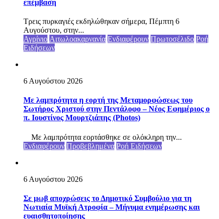
επέμβαση
Τρεις πυρκαγιές εκδηλώθηκαν σήμερα, Πέμπτη 6
Αυγούστου, στην...
Αγρίνιο
Αιτωλοακαρνανία
Ενδιαφέρουν
Πρωτοσέλιδο
Ροή
Ειδήσεων
6 Αυγούστου 2026
Με λαμπρότητα η εορτή της Μεταμορφώσεως του
Σωτήρος Χριστού στην Πεντάλοφο – Nέος Εφημέριος ο
π. Ιουστίνος Μουρτζιάπης (Photos)
Με λαμπρότητα εορτάσθηκε σε ολόκληρη την...
Ενδιαφέρουν
Προβεβλημένα
Ροή Ειδήσεων
6 Αυγούστου 2026
Σε μωβ αποχρώσεις το Δημοτικό Συμβούλιο για τη
Νωτιαία Μυϊκή Ατροφία – Μήνυμα ενημέρωσης και
ευαισθητοποίησης