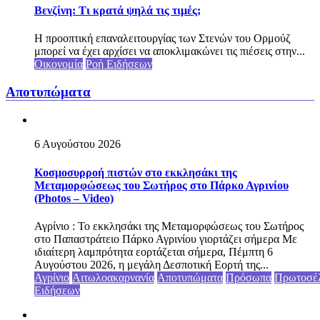
Βενζίνη: Τι κρατά ψηλά τις τιμές;
Η προοπτική επαναλειτουργίας των Στενών του Ορμούζ
μπορεί να έχει αρχίσει να αποκλιμακώνει τις πιέσεις στην...
Οικονομία
Ροή Ειδήσεων
Αποτυπώματα
6 Αυγούστου 2026
Κοσμοσυρροή πιστών στο εκκλησάκι της
Μεταμορφώσεως του Σωτήρος στο Πάρκο Αγρινίου
(Photos – Video)
Αγρίνιο : Το εκκλησάκι της Μεταμορφώσεως του Σωτήρος
στο Παπαστράτειο Πάρκο Αγρινίου γιορτάζει σήμερα Με
ιδιαίτερη λαμπρότητα εορτάζεται σήμερα, Πέμπτη 6
Αυγούστου 2026, η μεγάλη Δεσποτική Εορτή της...
Αγρίνιο
Αιτωλοακαρνανία
Αποτυπώματα
Πρόσωπα
Πρωτοσέ
Ειδήσεων