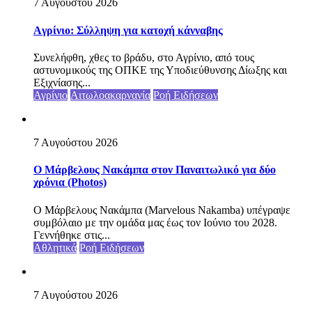
7 Αυγούστου 2026
Aγρίνιο: Σύλληψη για κατοχή κάνναβης
Συνελήφθη, χθες το βράδυ, στο Αγρίνιο, από τους
αστυνομικούς της ΟΠΚΕ της Υποδιεύθυνσης Δίωξης και
Εξιχνίασης...
Αγρίνιο
Αιτωλοακαρνανία
Ροή Ειδήσεων
7 Αυγούστου 2026
Ο Μάρβελους Nακάμπα στον Παναιτωλικό για δύο
χρόνια (Photos)
Ο Μάρβελους Nακάμπα (Marvelous Nakamba) υπέγραψε
συμβόλαιο με την ομάδα μας έως τον Ιούνιο του 2028.
Γεννήθηκε στις...
Αθλητικά
Ροή Ειδήσεων
7 Αυγούστου 2026