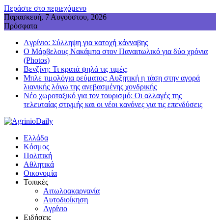
Περάστε στο περιεχόμενο
Παρασκευή, 7 Αυγούστου, 2026
Πρόσφατα
Aγρίνιο: Σύλληψη για κατοχή κάνναβης
Ο Μάρβελους Nακάμπα στον Παναιτωλικό για δύο χρόνια
(Photos)
Βενζίνη: Τι κρατά ψηλά τις τιμές;
Μπλε τιμολόγια ρεύματος: Αυξητική η τάση στην αγορά
λιανικής λόγω της ανεβασμένης χονδρικής
Νέο χωροταξικό για τον τουρισμό: Οι αλλαγές της
τελευταίας στιγμής και οι νέοι κανόνες για τις επενδύσεις
Ελλάδα
Κόσμος
Πολιτική
Αθλητικά
Οικονομία
Τοπικές
Αιτωλοακαρνανία
Αυτοδιοίκηση
Αγρίνιο
Ειδήσεις