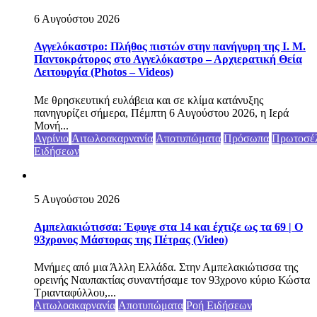
6 Αυγούστου 2026
Αγγελόκαστρο: Πλήθος πιστών στην πανήγυρη της Ι. Μ.
Παντοκράτορος στο Αγγελόκαστρο – Αρχιερατική Θεία
Λειτουργία (Photos – Videos)
Με θρησκευτική ευλάβεια και σε κλίμα κατάνυξης
πανηγυρίζει σήμερα, Πέμπτη 6 Αυγούστου 2026, η Ιερά
Μονή...
Αγρίνιο
Αιτωλοακαρνανία
Αποτυπώματα
Πρόσωπα
Πρωτοσέ
Ειδήσεων
5 Αυγούστου 2026
Αμπελακιώτισσα: Έφυγε στα 14 και έχτιζε ως τα 69 | Ο
93χρονος Μάστορας της Πέτρας (Video)
Μνήμες από μια Άλλη Ελλάδα. Στην Αμπελακιώτισσα της
ορεινής Ναυπακτίας συναντήσαμε τον 93χρονο κύριο Κώστα
Τριανταφύλλου,...
Αιτωλοακαρνανία
Αποτυπώματα
Ροή Ειδήσεων