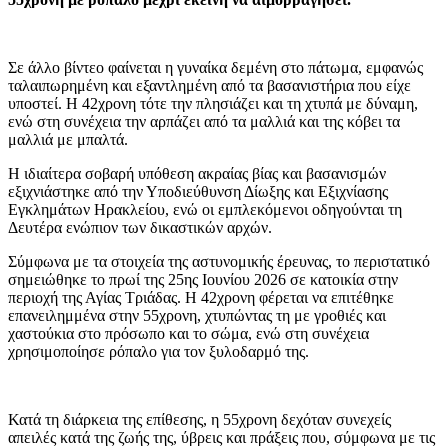
Σε άλλο βίντεο φαίνεται η γυναίκα δεμένη στο πάτωμα, εμφανώς
ταλαιπωρημένη και εξαντλημένη από τα βασανιστήρια που είχε
υποστεί. Η 42χρονη τότε την πλησιάζει και τη χτυπά με δύναμη,
ενώ στη συνέχεια την αρπάζει από τα μαλλιά και της κόβει τα
μαλλιά με μπαλτά.
Η ιδιαίτερα σοβαρή υπόθεση ακραίας βίας και βασανισμών
εξιχνιάστηκε από την Υποδιεύθυνση Δίωξης και Εξιχνίασης
Εγκλημάτων Ηρακλείου, ενώ οι εμπλεκόμενοι οδηγούνται τη
Δευτέρα ενώπιον των δικαστικών αρχών.
Σύμφωνα με τα στοιχεία της αστυνομικής έρευνας, το περιστατικό
σημειώθηκε το πρωί της 25ης Ιουνίου 2026 σε κατοικία στην
περιοχή της Αγίας Τριάδας. Η 42χρονη φέρεται να επιτέθηκε
επανειλημμένα στην 55χρονη, χτυπώντας τη με γροθιές και
χαστούκια στο πρόσωπο και το σώμα, ενώ στη συνέχεια
χρησιμοποίησε ρόπαλο για τον ξυλοδαρμό της.
Κατά τη διάρκεια της επίθεσης, η 55χρονη δεχόταν συνεχείς
απειλές κατά της ζωής της, ύβρεις και πράξεις που, σύμφωνα με τις