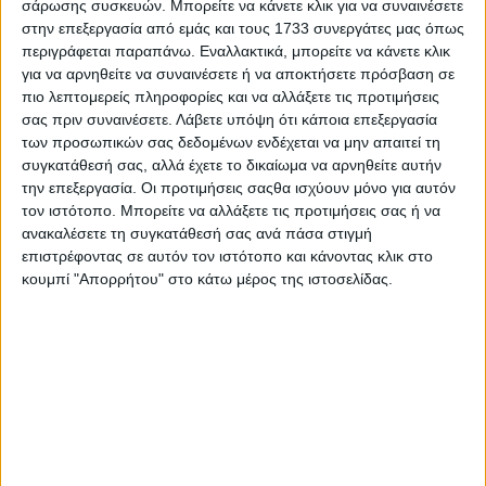
σάρωσης συσκευών. Μπορείτε να κάνετε κλικ για να συναινέσετε
φορέων», δήλωσε μεταξύ άλλων η δήμαρχος, στην
στην επεξεργασία από εμάς και τους 1733 συνεργάτες μας όπως
τοποθέτησή της και συμπλήρωσε: «Η ΔΕΥΑ Σερρών
περιγράφεται παραπάνω. Εναλλακτικά, μπορείτε να κάνετε κλικ
διαβεβαιώνει τους πολίτες ότι προβαίνει σε όλες τις
για να αρνηθείτε να συναινέσετε ή να αποκτήσετε πρόσβαση σε
πιο λεπτομερείς πληροφορίες και να αλλάξετε τις προτιμήσεις
απαραίτητες ενέργειες με υπευθυνότητα και διαφάνεια,
σας πριν συναινέσετε.
Λάβετε υπόψη ότι κάποια επεξεργασία
δίνοντας απόλυτη προτεραιότητα στη διασφάλιση της
των προσωπικών σας δεδομένων ενδέχεται να μην απαιτεί τη
δημόσιας υγείας και την ποιότητα του πόσιμου νερού».
συγκατάθεσή σας, αλλά έχετε το δικαίωμα να αρνηθείτε αυτήν
την επεξεργασία. Οι προτιμήσεις σαςθα ισχύουν μόνο για αυτόν
Η κ. Μητλιάγκα υπογράμμισε ότι οι έλεγχοι διενεργήθηκαν
τον ιστότοπο. Μπορείτε να αλλάξετε τις προτιμήσεις σας ή να
και σε όλο δίκτυο της ΔΕΥΑ Σερρών, αστικό ιστό και χωριά,
ανακαλέσετε τη συγκατάθεσή σας ανά πάσα στιγμή
τονίζοντας ότι το νερό είναι αποδεδειγμένα καθαρό και δεν
επιστρέφοντας σε αυτόν τον ιστότοπο και κάνοντας κλικ στο
συντρέχουν λόγοι ανησυχίας. Επισήμανε, επίσης, ότι από
κουμπί "Απορρήτου" στο κάτω μέρος της ιστοσελίδας.
την πρώτη στιγμή ενημέρωσε υπεύθυνα και με διαφάνεια
τους πολίτες, για τα αποτελέσματα των μετρήσεων, χωρίς
να αποκρύψει οποιοδήποτε στοιχείο. «Καλούμε όλους τους
αρμόδιους φορείς και την τοπική κοινωνία, σε στενή
συνεργασία, ώστε με συντονισμό, ενημέρωση και
υπευθυνότητα να αντιμετωπιστεί αποτελεσματικά το
ζήτημα» ανέφερε χαρακτηριστικά.