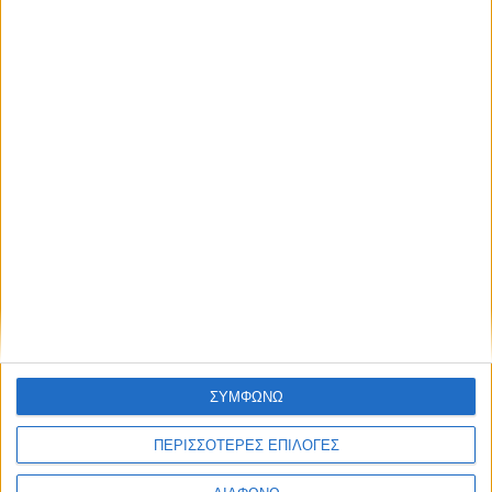
Σε 57χρονη γυναίκα ανήκει η σορός στον
Λυκαβηττό, από πτώση ο θάνατος
ΣΥΜΦΩΝΩ
ΠΕΡΙΣΣΟΤΕΡΕΣ ΕΠΙΛΟΓΕΣ