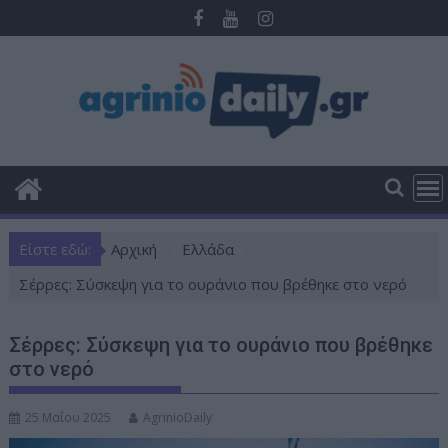
Π
ε
ρ
ά
σ
τ
ε
σ
τ
ο
Είστε εδώ:
Αρχική
Ελλάδα
π
ε
Σέρρες: Σύσκεψη για το ουράνιο που βρέθηκε στο νερό
ρ
ι
Σέρρες: Σύσκεψη για το ουράνιο που βρέθηκε
ε
στο νερό
χ
ό
25 Μαΐου 2025
AgrinioDaily
μ
ε