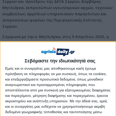
Σερρών και προέδρου της ΔΕΥΑ Σερρών, Βαρβάρας
Μητλιάγκα, εκπροσώπων υγειονομικών αρχών, τεχνικών
συμβούλων, αρμόδιων υπηρεσιακών παραγόντων και
εκπροσώπων φορέων της Περιφερειακής Ενότητας
Σερρών.
Σύμφωνα με την κ. Μητλιάγκα, στις 9 Απριλίου 2025, η
ΔΕΥΑ Σερρών έλαβε σχετική εγκύκλιο του Υπουργείου
Υγείας, με την οποία καλούνται οι υπηρεσίες ύδρευσης
να ξεκινήσουν τους απαραίτητους ελέγχους, ώστε να
Σεβόμαστε την ιδιωτικότητά σας
επιτευχθεί πλήρης εναρμόνιση με την Ευρωπαϊκή
Οδηγία έως τις 12 Ιανουαρίου 2026. Η νέα οδηγία που
Εμείς και οι συνεργάτες μας αποθηκεύουμε και/ή έχουμε
αφορά στη ποιότητα του πόσιμου νερού προβλέπει
πρόσβαση σε πληροφορίες σε μια συσκευή, όπως τα cookies,
και επεξεργαζόμαστε προσωπικά δεδομένα, όπως μοναδικοί
την προσθήκη νέων παραμέτρων στις χημικές αναλύσεις
αναγνωριστικοί και προσαρμοσμένες πληροφορίες που
-μεταξύ αυτών- και το ουράνιο.
αποστέλλονται από μια συσκευή για εξατομικευμένες διαφημίσεις
και περιεχόμενο, μέτρηση διαφήμισης και περιεχομένου, έρευνα
«Η σημερινή παρουσία όλων σας είναι σημαντική. Δεν
ακροατηρίου και ανάπτυξη υπηρεσιών.
Με την άδειά σας, εμείς
πρόκειται για ένα απλό τεχνικό ζήτημα, αλλά για ένα θέμα
και οι συνεργάτες μας ενδέχεται να χρησιμοποιήσουμε ακριβή
που δημιουργεί κοινωνικό αποτύπωμα στην τοπική κοινωνία
δεδομένα γεωγραφικής τοποθεσίας και ταυτοποίησης μέσω
και απαιτεί τον πλήρη συντονισμό όλων των εμπλεκόμενων