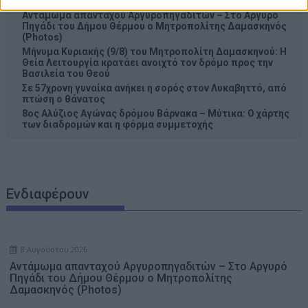
Photos)
Αντάμωμα απανταχού Αργυροπηγαδιτών – Στο Αργυρό
Πηγάδι του Δήμου Θέρμου ο Μητροπολίτης Δαμασκηνός
(Photos)
Μήνυμα Κυριακής (9/8) του Μητροπολίτη Δαμασκηνού: Η
Θεία Λειτουργία κρατάει ανοιχτό τον δρόμο προς την
Βασιλεία του Θεού
Σε 57χρονη γυναίκα ανήκει η σορός στον Λυκαβηττό, από
πτώση ο θάνατος
8ος Αλύζιος Αγώνας δρόμου Βάρνακα – Μύτικα: Ο χάρτης
των διαδρομών και η φόρμα συμμετοχής
Ενδιαφέρουν
8 Αυγούστου 2026
Αντάμωμα απανταχού Αργυροπηγαδιτών – Στο Αργυρό
Πηγάδι του Δήμου Θέρμου ο Μητροπολίτης
Δαμασκηνός (Photos)