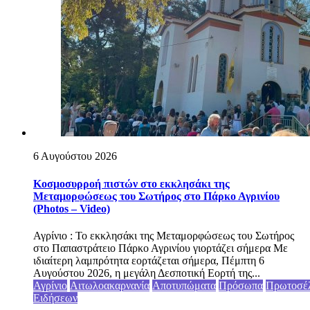
6 Αυγούστου 2026
Κοσμοσυρροή πιστών στο εκκλησάκι της
Μεταμορφώσεως του Σωτήρος στο Πάρκο Αγρινίου
(Photos – Video)
Αγρίνιο : Το εκκλησάκι της Μεταμορφώσεως του Σωτήρος
στο Παπαστράτειο Πάρκο Αγρινίου γιορτάζει σήμερα Με
ιδιαίτερη λαμπρότητα εορτάζεται σήμερα, Πέμπτη 6
Αυγούστου 2026, η μεγάλη Δεσποτική Εορτή της...
Αγρίνιο
Αιτωλοακαρνανία
Αποτυπώματα
Πρόσωπα
Πρωτοσέ
Ειδήσεων