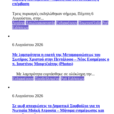
επέμβαση
Τρεις πυρκαγιές εκδηλώθηκαν σήμερα, Πέμπτη 6
Αυγούστου, στην...
Αγρίνιο
Αιτωλοακαρνανία
Ενδιαφέρουν
Πρωτοσέλιδο
Ροή
Ειδήσεων
6 Αυγούστου 2026
Με λαμπρότητα η εορτή της Μεταμορφώσεως του
Σωτήρος Χριστού στην Πεντάλοφο – Nέος Εφημέριος ο
π. Ιουστίνος Μουρτζιάπης (Photos)
Με λαμπρότητα εορτάσθηκε σε ολόκληρη την...
Ενδιαφέρουν
Προβεβλημένα
Ροή Ειδήσεων
6 Αυγούστου 2026
Σε μωβ αποχρώσεις το Δημοτικό Συμβούλιο για τη
Νωτιαία Μυϊκή Ατροφία – Μήνυμα ενημέρωσης και