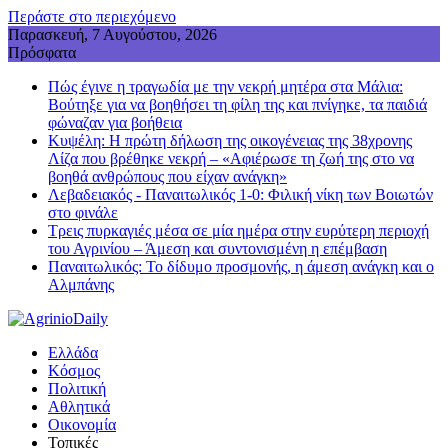
Περάστε στο περιεχόμενο
Παρασκευή, 7 Αυγούστου, 2026
Πρόσφατα
Πώς έγινε η τραγωδία με την νεκρή μητέρα στα Μάλια:
Βούτηξε για να βοηθήσει τη φίλη της και πνίγηκε, τα παιδιά
φώναζαν για βοήθεια
Κυψέλη: Η πρώτη δήλωση της οικογένειας της 38χρονης
Λίζα που βρέθηκε νεκρή – «Αφιέρωσε τη ζωή της στο να
βοηθά ανθρώπους που είχαν ανάγκη»
Λεβαδειακός - Παναιτωλικός 1-0: Φιλική νίκη των Βοιωτών
στο φινάλε
Τρεις πυρκαγιές μέσα σε μία ημέρα στην ευρύτερη περιοχή
του Αγρινίου – Άμεση και συντονισμένη η επέμβαση
Παναιτωλικός: Το δίδυμο προσμονής, η άμεση ανάγκη και ο
Αλμπάνης
Ελλάδα
Κόσμος
Πολιτική
Αθλητικά
Οικονομία
Τοπικές