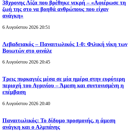
38χρονης Λίζα που βρέθηκε νεκρή – «Αφιέρωσε τη
ζωή της στο να βοηθά ανθρώπους που είχαν
ανάγκη»
6 Αυγούστου 2026
20:51
Λεβαδειακός – Παναιτωλικός 1-0: Φιλική νίκη των
Βοιωτών στο φινάλε
6 Αυγούστου 2026
20:45
Τρεις πυρκαγιές μέσα σε μία ημέρα στην ευρύτερη
περιοχή του Αγρινίου – Άμεση και συντονισμένη η
επέμβαση
6 Αυγούστου 2026
20:40
Παναιτωλικός: Το δίδυμο προσμονής, η άμεση
ανάγκη και ο Αλμπάνης