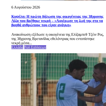
6 Αυγούστου 2026
Κυψέλη: Η πρώτη δήλωση της οικογένειας της 38χρονης
Λίζα που βρέθηκε νεκρή – «Αφιέρωσε τη ζωή της στο να
βοηθά ανθρώπους που είχαν ανάγκη»
Ανακοίνωση εξέδωσε η οικογένεια της Ελίζαμπεθ Τζέιν Ρος,
της 38χρονης Βρετανίδας εθελόντριας που εντοπίστηκε
νεκρή μέσα...
Ελλάδα
Ροή Ειδήσεων