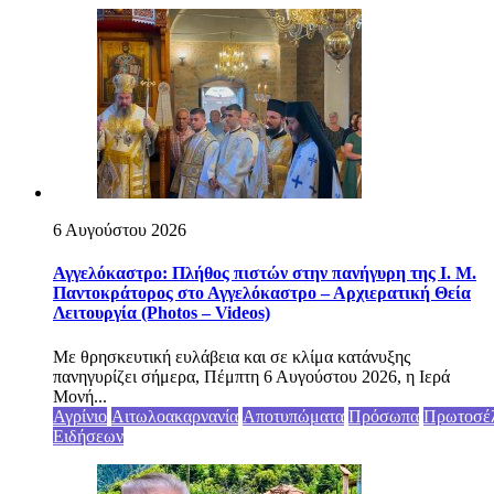
6 Αυγούστου 2026
Αγγελόκαστρο: Πλήθος πιστών στην πανήγυρη της Ι. Μ.
Παντοκράτορος στο Αγγελόκαστρο – Αρχιερατική Θεία
Λειτουργία (Photos – Videos)
Με θρησκευτική ευλάβεια και σε κλίμα κατάνυξης
πανηγυρίζει σήμερα, Πέμπτη 6 Αυγούστου 2026, η Ιερά
Μονή...
Αγρίνιο
Αιτωλοακαρνανία
Αποτυπώματα
Πρόσωπα
Πρωτοσέ
Ειδήσεων