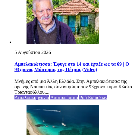
5 Αυγούστου 2026
Αμπελακιώτισσα: Έφυγε στα 14 και έχτιζε ως τα 69 | Ο
93χρονος Μάστορας της Πέτρας (Video)
Μνήμες από μια Άλλη Ελλάδα. Στην Αμπελακιώτισσα της
ορεινής Ναυπακτίας συναντήσαμε τον 93χρονο κύριο Κώστα
Τριανταφύλλου,...
Αιτωλοακαρνανία
Αποτυπώματα
Ροή Ειδήσεων