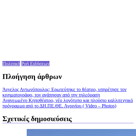
Πολιτική
Ροή Ειδήσεων
Πλοήγηση άρθρων
Άγγελος Αντωνόπουλος: Ερωτεύτηκε το θέατρο, υπηρέτησε τον
κινηματογράφο, τον αγάπησαν από την τηλεόραση
Ανανεωμένο Κηποθέατρο, νέο λογότυπο και πλούσιο καλλιτεχνικό
πρόγραμμα από το ΔΗ.ΠΕ.ΘΕ. Αγρινίου ( Video – Photos)
Σχετικές δημοσιεύσεις