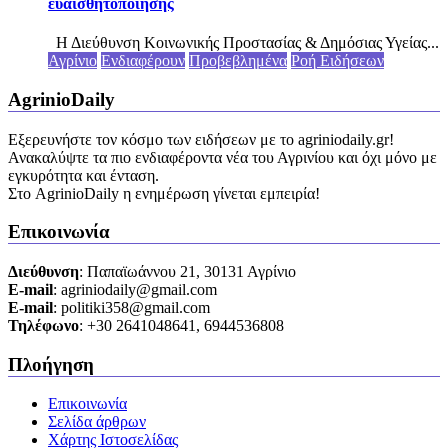
ευαισθητοποίησης
Η Διεύθυνση Κοινωνικής Προστασίας & Δημόσιας Υγείας...
Αγρίνιο
Ενδιαφέρουν
Προβεβλημένα
Ροή Ειδήσεων
AgrinioDaily
Εξερευνήστε τον κόσμο των ειδήσεων με το agriniodaily.gr!
Ανακαλύψτε τα πιο ενδιαφέροντα νέα του Αγρινίου και όχι μόνο με
εγκυρότητα και ένταση.
Στο AgrinioDaily η ενημέρωση γίνεται εμπειρία!
Επικοινωνία
Διεύθυνση
: Παπαϊωάννου 21, 30131 Αγρίνιο
Ε-mail
: agriniodaily@gmail.com
Ε-mail
: politiki358@gmail.com
Τηλέφωνο
: +30 2641048641, 6944536808
Πλοήγηση
Επικοινωνία
Σελίδα άρθρων
Χάρτης Ιστοσελίδας