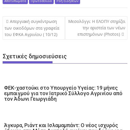
Αποτυπώματα
Πρωτοσέλιδο
Ροή Ειδήσεων
Π
Aπεργιακή συγκέντρωση
Μεσολόγγι: Η ΕΛΟΠΥ στηρίζει
λ
την αριστεία των νέων
των οικοδόμων στα γραφεία
επιστημόνων (Photos)
του ΕΦΚΑ Αγρινίου ( 10/12)
ο
ή
γ
Σχετικές δημοσιεύσεις
η
σ
η
ά
ΦΕΚ-χαστούκι στο Υπουργείο Υγείας: 19 μήνες
ρ
εμπαιγμού για τον Ιατρικό Σύλλογο Αγρινίου από
θ
τον Άδωνι Γεωργιάδη
ρ
ω
ν
Άγκυρα, Ριάντ και Ισλαμαμπάντ: Ο νέος ισχυρός