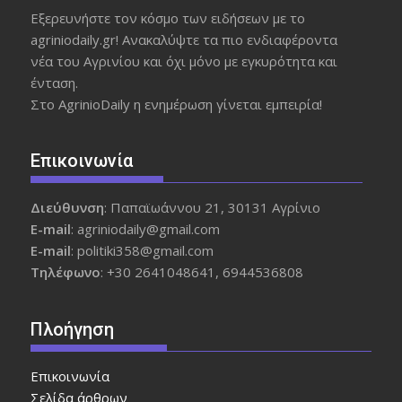
Εξερευνήστε τον κόσμο των ειδήσεων με το
agriniodaily.gr! Ανακαλύψτε τα πιο ενδιαφέροντα
νέα του Αγρινίου και όχι μόνο με εγκυρότητα και
ένταση.
Στο AgrinioDaily η ενημέρωση γίνεται εμπειρία!
Επικοινωνία
Διεύθυνση
: Παπαϊωάννου 21, 30131 Αγρίνιο
Ε-mail
: agriniodaily@gmail.com
Ε-mail
: politiki358@gmail.com
Τηλέφωνο
: +30 2641048641, 6944536808
Πλοήγηση
Επικοινωνία
Σελίδα άρθρων