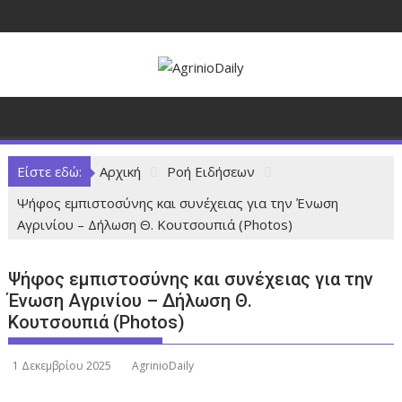
Π
ε
ρ
ά
σ
τ
ε
σ
Είστε εδώ:
Αρχική
Ροή Ειδήσεων
τ
Ψήφος εμπιστοσύνης και συνέχειας για την Ένωση
ο
Αγρινίου – Δήλωση Θ. Κουτσουπιά (Photos)
π
ε
ρ
Ψήφος εμπιστοσύνης και συνέχειας για την
ι
Ένωση Αγρινίου – Δήλωση Θ.
ε
Κουτσουπιά (Photos)
χ
ό
1 Δεκεμβρίου 2025
AgrinioDaily
μ
ε