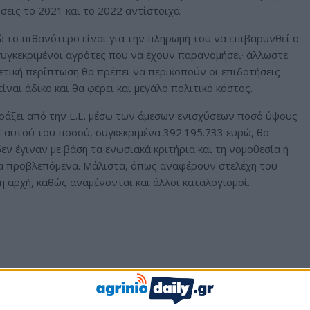
ύσεις το 2021 και το 2022 αντίστοιχα.
 το πιθανότερο είναι για την πληρωμή του να επιβαρυνθεί ο
υγκεκριμένοι αγρότες που να έχουν παρανομήσει· άλλωστε
ετική περίπτωση θα πρέπει να περικοπούν οι επιδοτήσεις
ναι άδικο και θα φέρει και μεγάλο πολιτικό κόστος.
ράξει από την Ε.Ε. μέσω των άμεσων ενισχύσεων ποσό ύψους
4 αυτού του ποσού, συγκεκριμένα 392.195.733 ευρώ, θα
ν έγιναν με βάση τα ενωσιακά κριτήρια και τη νομοθεσία ή
 τα προβλεπόμενα. Μάλιστα, όπως αναφέρουν στελέχη του
η αρχή, καθώς αναμένονται και άλλοι καταλογισμοί.