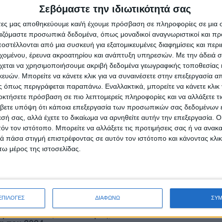
Σεβόμαστε την ιδιωτικότητά σας
άτες μας αποθηκεύουμε και/ή έχουμε πρόσβαση σε πληροφορίες σε μια
ργαζόμαστε προσωπικά δεδομένα, όπως μοναδικοί αναγνωριστικοί και 
στέλλονται από μια συσκευή για εξατομικευμένες διαφημίσεις και περ
εχομένου, έρευνα ακροατηρίου και ανάπτυξη υπηρεσιών.
Με την άδειά σα
χεται να χρησιμοποιήσουμε ακριβή δεδομένα γεωγραφικής τοποθεσίας 
ών. Μπορείτε να κάνετε κλικ για να συναινέσετε στην επεξεργασία απ
 όπως περιγράφεται παραπάνω. Εναλλακτικά, μπορείτε να κάνετε κλικ γ
Μουσική Εκδήλωση της Σχολής Βυζαντινής Μουσικής
οκτήσετε πρόσβαση σε πιο λεπτομερείς πληροφορίες και να αλλάξετε τι
και
Μεσολογγίου
βετε υπόψη ότι κάποια επεξεργασία των προσωπικών σας δεδομένων ε
εσή σας, αλλά έχετε το δικαίωμα να αρνηθείτε αυτήν την επεξεργασία. 
τόν τον ιστότοπο. Μπορείτε να αλλάξετε τις προτιμήσεις σας ή να ανακα
 πάσα στιγμή επιστρέφοντας σε αυτόν τον ιστότοπο και κάνοντας κλι
ω μέρος της ιστοσελίδας.
ΕΠΙΛΟΓΕΣ
ΔΙΑΦΩΝΩ
ΣΥ
Το μοσχάρι
Βενζίνη: Τι κρατά ψηλά τις
ηκε» κατά 28,4%
τιμές;