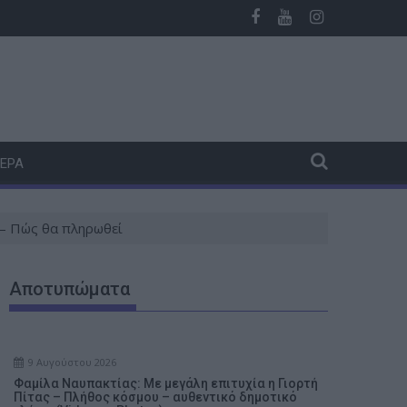
ός (Photos)
: Η Θεία Λειτουργία κρατάει ανοιχτό τον δρόμο προς την Β
Σε 57χρονη γυναίκα ανήκει η σορός στον Λυκαβηττό, από 
8ος
ΤΕΡΑ
– Πώς θα πληρωθεί
Αποτυπώματα
9 Αυγούστου 2026
Φαμίλα Ναυπακτίας: Με μεγάλη επιτυχία η Γιορτή
Πίτας – Πλήθος κόσμου – αυθεντικό δημοτικό