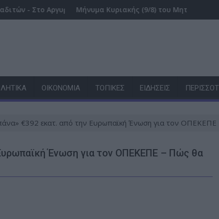
 (Videos - Photos)
Αργυρό Πηγάδι του Δήμου Θέρμου ο Μητροπολίτης Δαμασκην
Μήνυμα Κυριακής (9/8) του Μητροπολίτη Δαμασκηνού
ΛΗΤΙΚΆ
ΟΙΚΟΝΟΜΊΑ
ΤΟΠΙΚΈΣ
ΕΙΔΉΣΕΙΣ
ΠΕΡΙΣΣΌ
άνα» €392 εκατ. από την Ευρωπαϊκή Ένωση για τον ΟΠΕΚΕΠΕ 
 Ευρωπαϊκή Ένωση για τον ΟΠΕΚΕΠΕ – Πώς θα