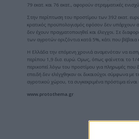
79 εκατ. και 76 εκατ., αφορούν στρεμματικές ενισχ
Στην περίπτωση του προστίμου των 392 εκατ. ευρώ
κρατικός προϋπολογισμός εφόσον δεν υπάρχουν σ
δεν έχουν πραγματοποιηθεί και έλεγχοι. Σε διαφορ
των αγροτών οριζόντια κατά 5%, κάτι που βέβαια εί
Η Ελλάδα την επόμενη χρονιά αναμενόταν να εισπ
περίπου 1,9 δισ. ευρώ. Ομως, όπως φαίνεται το 1/
περικοπεί λόγω του προστίμου για πληρωμές που δε
επειδή δεν ελέγχθηκαν οι δικαιούχοι σύμφωνα με
αγροτικού χώρου, τα συγκεκριμένα πρόστιμα είναι 
www.protothema.gr