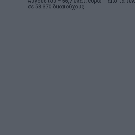
Αυγούστου – 56,7 εκατ. ευρώ
από τα τέλ
ρ
σε 58.370 δικαιούχους
ω
ν