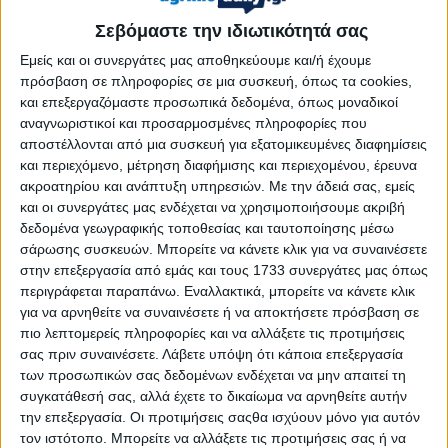
«Νομίζω ότι πρέπει να δούμε με ηρεμία την αιτία που
δεν ανταποκριθήκαμε σήμερα. Δεν ήμασταν με την
Σεβόμαστε την ιδιωτικότητά σας
ετοιμότητα, στην κατάσταση που έπρεπε. Κέρδισε
Εμείς και οι συνεργάτες μας αποθηκεύουμε και/ή έχουμε
δίκαια ο Ατρόμητος. Παρότι στο πρώτο μέρος είχαν τον
πρόσβαση σε πληροφορίες σε μια συσκευή, όπως τα cookies,
έλεγχο δεν βρήκαν την φάση. Ούτε εμείς είχαμε βέβαια.
και επεξεργαζόμαστε προσωπικά δεδομένα, όπως μοναδικοί
Η φάση του πέναλτι και η αποβολή έπαιξαν το ρόλο
αναγνωριστικοί και προσαρμοσμένες πληροφορίες που
αποστέλλονται από μια συσκευή για εξατομικευμένες διαφημίσεις
τους. Δεν ακυρώνεται η προσπάθεια. Με ηρεμία να
και περιεχόμενο, μέτρηση διαφήμισης και περιεχομένου, έρευνα
δούμε τι έφταιξε και να βελτιώσουμε την εικόνα μας.
ακροατηρίου και ανάπτυξη υπηρεσιών.
Με την άδειά σας, εμείς
και οι συνεργάτες μας ενδέχεται να χρησιμοποιήσουμε ακριβή
δεδομένα γεωγραφικής τοποθεσίας και ταυτοποίησης μέσω
σάρωσης συσκευών. Μπορείτε να κάνετε κλικ για να συναινέσετε
Είναι πέντε παιχνίδια και έχουμε δείξει ότι μπορούμε να
στην επεξεργασία από εμάς και τους 1733 συνεργάτες μας όπως
κάνουμε καλά πράγματα. Αυτό είναι ο οδηγός μας. Δεν
περιγράφεται παραπάνω. Εναλλακτικά, μπορείτε να κάνετε κλικ
καθορίζει τη στάση μας ένα ματς. Σημαντικό ρόλο έπαιξε και
για να αρνηθείτε να συναινέσετε ή να αποκτήσετε πρόσβαση σε
η εικόνα του αντιπάλου, ήταν agressive, μας πίεσε καλά. Δεν
πιο λεπτομερείς πληροφορίες και να αλλάξετε τις προτιμήσεις
είχαμε την φρεσκάδα και την ωριμότητα. Έχουμε δρόμο
σας πριν συναινέσετε.
Λάβετε υπόψη ότι κάποια επεξεργασία
ακόμα, είναι πέντε ματς. Θα τα δώσουμε όλα για να μπούμε
των προσωπικών σας δεδομένων ενδέχεται να μην απαιτεί τη
στο δεύτερο γκρουπ. Πιστεύω ότι μπορούμε».
συγκατάθεσή σας, αλλά έχετε το δικαίωμα να αρνηθείτε αυτήν
την επεξεργασία. Οι προτιμήσεις σαςθα ισχύουν μόνο για αυτόν
monobala.gr
τον ιστότοπο. Μπορείτε να αλλάξετε τις προτιμήσεις σας ή να