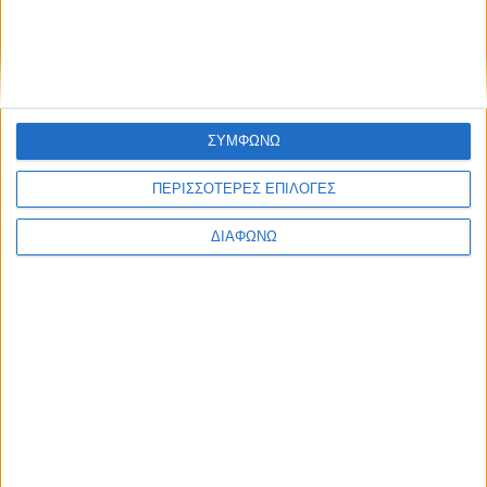
ΣΥΜΦΩΝΩ
ΠΕΡΙΣΣΟΤΕΡΕΣ ΕΠΙΛΟΓΕΣ
ΔΙΑΦΩΝΩ
6 Αυγούστου 2026
Αγγελόκαστρο: Πλήθος πιστών στην πανήγυρη της Ι. Μ.
Παντοκράτορος στο Αγγελόκαστρο – Αρχιερατική Θεία
Λειτουργία (Photos – Videos)