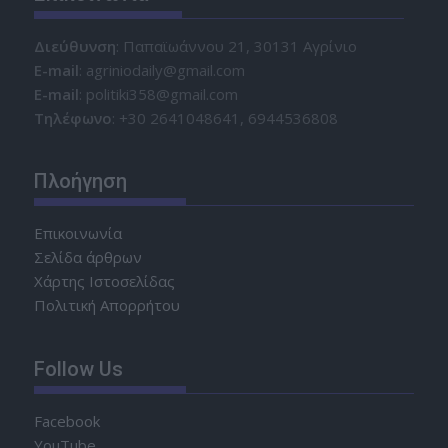
Διεύθυνση
: Παπαϊωάννου 21, 30131 Αγρίνιο
Ε-mail
: agriniodaily@gmail.com
Ε-mail
: politiki358@gmail.com
Τηλέφωνο
: +30 2641048641, 6944536808
Πλοήγηση
Επικοινωνία
Σελίδα άρθρων
Χάρτης Ιστοσελίδας
Πολιτική Απορρήτου
Follow Us
Facebook
YouTube