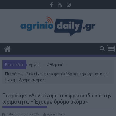
Π
ε
ρ
ά
σ
τ
ε
σ
τ
ο
Είστε εδώ:
Αρχική
Αθλητικά
π
ε
Πετράκης: «Δεν είχαμε την φρεσκάδα και την ωριμότητα –
ρ
Έχουμε δρόμο ακόμα»
ι
ε
Πετράκης: «Δεν είχαμε την φρεσκάδα και την
χ
ωριμότητα – Έχουμε δρόμο ακόμα»
ό
μ
3 Φεβρουαρίου 2025
AgrinioDaily
ε