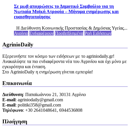
Σε μωβ αποχρώσεις το Δημοτικό Συμβούλιο για τη
Νωτιαία Μυϊκή Ατροφία – Μήνυμα ενημέρωσης και
ευαισθητοποίησης
Η Διεύθυνση Κοινωνικής Προστασίας & Δημόσιας Υγείας...
Αγρίνιο
Ενδιαφέρουν
Προβεβλημένα
Ροή Ειδήσεων
AgrinioDaily
Εξερευνήστε τον κόσμο των ειδήσεων με το agriniodaily.gr!
Ανακαλύψτε τα πιο ενδιαφέροντα νέα του Αγρινίου και όχι μόνο με
εγκυρότητα και ένταση.
Στο AgrinioDaily η ενημέρωση γίνεται εμπειρία!
Επικοινωνία
Διεύθυνση
: Παπαϊωάννου 21, 30131 Αγρίνιο
Ε-mail
: agriniodaily@gmail.com
Ε-mail
: politiki358@gmail.com
Τηλέφωνο
: +30 2641048641, 6944536808
Πλοήγηση