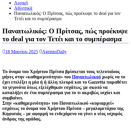
Αρχική
Αθλητικά
Παναιτωλικός: Ο Πρίτσας, πώς προέκυψε το deal για τον
Τετέι και το συμπέρασμα
Παναιτωλικός: Ο Πρίτσας, πώς προέκυψε
το deal για τον Τετέι και το συμπέρασμα
18 Μαρτίου 2025
AgrinioDaily
Το όνομα του Χρήστου Πρίτσα βρίσκεται τους τελευταίους
μήνες στην «καθημερινότητα» του
Παναιτωλικού
χωρίς να το
έχει επιλέξει η μία ή ή άλλη πλευρά και το Gazzetta παραθέτει
τα γεγονότα όπως εξελίχθηκαν εσχάτως, με σκοπό να
καταλήξει σε ένα συμπέρασμα για το τι ακριβώς ισχύει και
συμβαίνει.
Στην «καθημερινότητα» του Παναιτωλικού «κυριαρχεί»
εσχάτως το όνομα του Χρήστου Πρίτσα – μεγαλομετόχου της
Κηφισιάς – με αφορμή το ενδεχόμενο να γίνει ο νέος ισχυρός
άνδρας της ομάδας.