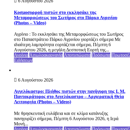
6 Αυγούστου 2026
Κοσμοσυρροή πιστών στο εκκλησάκι της
Μεταμορφώσεως του Σωτήρος στο Πάρκο Αγρινίου
(Photos – Video)
Αγρίνιο : Το εκκλησάκι της Μεταμορφώσεως του Σωτήρος
στο Παπαστράτειο Πάρκο Αγρινίου γιορτάζει σήμερα Με
ιδιαίτερη λαμπρότητα εορτάζεται σήμερα, Πέμπτη 6
Αυγούστου 2026, η μεγάλη Δεσποτική Εορτή της...
Αγρίνιο
Αιτωλοακαρνανία
Αποτυπώματα
Πρόσωπα
Πρωτοσέ
Ειδήσεων
6 Αυγούστου 2026
Αγγελόκαστρο: Πλήθος πιστών στην πανήγυρη της Ι. Μ.
Παντοκράτορος στο Αγγελόκαστρο – Αρχιερατική Θεία
Λειτουργία (Photos – Videos)
Με θρησκευτική ευλάβεια και σε κλίμα κατάνυξης
πανηγυρίζει σήμερα, Πέμπτη 6 Αυγούστου 2026, η Ιερά
Μονή...
Αγρίνιο
Αιτωλοακαρνανία
Αποτυπώματα
Πρόσωπα
Πρωτοσέ