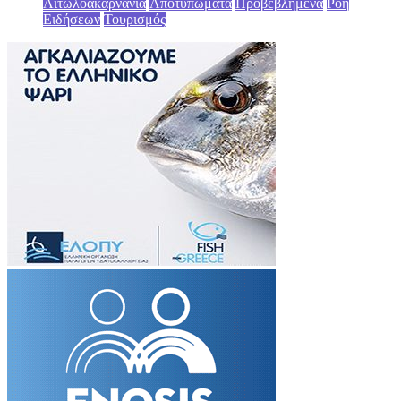
Αιτωλοακαρνανία
Αποτυπώματα
Προβεβλημένα
Ροή
Ειδήσεων
Τουρισμός