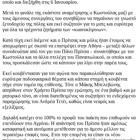
οποίο και διεξήχθη στις 6 Ιανουαρίου.
Μετά το φινάλε της εκάστοτε αναμέτρησης ο Κωστούλας μαζί με
τους άμεσους συνεργάτες του συνηθίζουν να πηγαίνουν σε γνωστό
ξενοδοχείο της πόλης και εκεί συζητούν για το ματς και ευρύτερα
για όλα τα τρέχοντα ζητήματα των «κυανοκίτρινων».
Κατά τύχη εκεί διέμενε και ο Πρίτσας και μόλις ήταν έτοιμος να
αποχωρήσει με σκοπό να επιστρέψει στην Αθήνα – μεταξύ άλλων
συνοδευόταν από τον γιο του Πάνο Πρίτσα – συναντήθηκε με τον
Κωστούλα και τα άλλα στελέχη του Παναιτωλικού, οι οποίοι και
τους προσκάλεσαν ώστε να κάτσουν για λίγο στην παρέα τους.
Εκεί κουβέντιασαν για τον αγώνα που παρακολούθησαν και
ευρύτερα ποδοσφαιρικά θέματα και κάποια στιγμή η κουβέντα
πήγε στον τομέα της επίθεσης. Τότε ο Μάκης Μπελεβώνης
απηύθυνε στον Χρήστο Πρίτσα την ερώτηση, σε ένα βαθμό και με
ρητορικό τόνο, αν είναι διατεθειμένος να συζητήσει το ενδεχόμενο
παραχώρησης του Ανδρέα Τετέι, καθώς είναι νεαρός και
εξελίξιμος.
Δηλαδή κατέχει στο 100% το προφίλ του παίκτη που επιθυμούν να
επενδύουν στο Αγρίνιο. Η απάντησή του Πρίτσα ήταν αμέσως
καταφατική και αυτόματα μετέθεσαν για το άμεσο μέλλον τις
περαιτέρω επαφές τους. Ετσι την επομένη τα είπαν εκ νέου