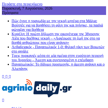
Περάστε στο περιεχόμενο
Παρασκευή, 7 Αυγούστου, 2026
Πρόσφατα
Πώς έγινε η τραγωδία με την νεκρή μητέρα στα Μάλια:
Βούτηξε για να βοηθήσει τη φίλη της και πνίγηκε, τα παιδιά
φώναζαν για βοήθεια
Κυψέλη: Η πρώτη δήλωση της οικογένειας της 38χρονης
Λίζα που βρέθηκε νεκρή – «Αφιέρωσε τη ζωή της στο να
βοηθά ανθρώπους που είχαν ανάγκη»
Λεβαδειακός - Παναιτωλικός 1-0: Φιλική νίκη των Βοιωτών
στο φινάλε
Τρεις πυρκαγιές μέσα σε μία ημέρα στην ευρύτερη περιοχή
του Αγρινίου – Άμεση και συντονισμένη η επέμβαση
Παναιτωλικός: Το δίδυμο προσμονής, η άμεση ανάγκη και ο
Αλμπάνης