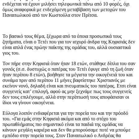
ενδέχεται να έχουν μιλήσει τηλεφωνικά πάνω από 10 φορές, όχι
όμως αναφορικά με ενδεχόμενη μεταβίβαση των μετοχών του
Παναιτωλικού από τον Κωστούλα στον Πρίτσα.
Το βασικό τους θέμα, ξέχωρα από τα όποια προσωπικά τους
ζητήματα, είναι ο Τετέι που για τον ισχυρό άνδρα της Κηφισιάς δεν
είναι απλά ένας πρώην παίκτης της ομάδας του, αλλά ουσιαστικά
γιος του.
Τον πήρε στην Κηφισιά όταν ήταν 18 ετών, στάθηκε δίπλα του σαν
γονιός (σ.σ. δυστυχώς ο πατέρας του Τετέι έφυγε από τη ζωή όταν
ήταν περίπου 8 ετών), βοήθησε τα μέγιστα την οικογένειά του και
συνάμα πριν από περίπου 11 μήνες βαφτίστηκε Χριστιανός με
εκείνον νονό, δηλαδή είναι και πνευματικός του πατέρας. Ετσι είναι
συγγενείς κατ’ επιλογή, αφού ας μην ξεχνάμε πως τους συγγενείς
δεν τους επιλέγουμε, αλλά στην περίπτωσή τους αποφάσισαν οι
ίδιοι να γίνουν οικογένεια.
Εύλογα λοιπόν ενδιαφέρεται για την πορεία του και την πρόοδό
του. «Για εμάς στην Κηφισιά ακόμα και από το στόχο του
πρωταθλήματος πιο σημαντικό είναι τα παιδιά της ομάδας να
κάνουν μεγάλη καριέρα και δεν θα μπορούσαμε ποτέ να μπούμε
εμπόδιο στην πορεία τους. Στον Παναιτωλικό ο Ανδρέας θα