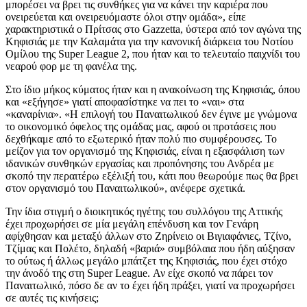
μπορέσει να βρει τις συνθήκες για να κάνει την καριέρα που
ονειρεύεται και ονειρευόμαστε όλοι στην ομάδα», είπε
χαρακτηριστικά ο Πρίτσας στο Gazzetta, ύστερα από τον αγώνα της
Κηφισιάς με την Καλαμάτα για την κανονική διάρκεια του Νοτίου
Ομίλου της Super League 2, που ήταν και το τελευταίο παιχνίδι του
νεαρού φορ με τη φανέλα της.
Στο ίδιο μήκος κύματος ήταν και η ανακοίνωση της Κηφισιάς, όπου
και «εξήγησε» γιατί αποφασίστηκε να πει το «ναι» στα
«καναρίνια». «Η επιλογή του Παναιτωλικού δεν έγινε με γνώμονα
το οικονομικό όφελος της ομάδας μας, αφού οι προτάσεις που
δεχθήκαμε από το εξωτερικό ήταν πολύ πιο συμφέρουσες. Το
μείζον για τον οργανισμό της Κηφισιάς, είναι η εξασφάλιση των
ιδανικών συνθηκών εργασίας και προπόνησης του Ανδρέα με
σκοπό την περαιτέρω εξέλιξή του, κάτι που θεωρούμε πως θα βρει
στον οργανισμό του Παναιτωλικού», ανέφερε σχετικά.
Την ίδια στιγμή ο διοικητικός ηγέτης του συλλόγου της Αττικής
έχει προχωρήσει σε μία μεγάλη επένδυση και τον Γενάρη
αφίχθησαν και μεταξύ άλλων στο Ζηρίνειο οι Βιγιαφάνιες, Τζίνο,
Τζίμας και Πολέτο, δηλαδή «βαριά» συμβόλαια που ήδη αύξησαν
το ούτως ή άλλως μεγάλο μπάτζετ της Κηφισιάς, που έχει στόχο
την άνοδό της στη Super League. Αν είχε σκοπό να πάρει τον
Παναιτωλικό, πόσο δε αν το έχει ήδη πράξει, γιατί να προχωρήσει
σε αυτές τις κινήσεις;