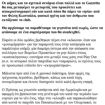
Οι φήμες και τα σχετικά σενάρια είναι πολλά και το Gazzetta
θα σας μεταφέρει το ρεπορτάζ που προκύπτει και
αποκρυπτογραφεί εάν και κατά πόσο θα πάρει τα «ηνία» από
τον Φώτη Κωστούλα, φυσικό ηγέτη και τον άνθρωπο που
εκτόξευσε το club.
Θα αρχίσουμε να παραθέτουμε τα γεγονότα από νωρίς, ώστε να
φτάσουμε σε ένα συμπέρασμα που θα αναδειχθεί.
Παρότι οι δύο ομάδες βρέθηκαν πέρσι στα «κόκκινα» όταν και
«μονομάχησαν» για την παραμονή τους στην κατηγορία και
παράλληλα υπήρξε μία διαμάχη ύστερα από την απόφαση του
συλλόγου των Βορείων Προαστίων να μην δώσει στους
«κυανοκίτρινους» εισιτήρια στο μεταξύ τους ματς στα Play Out
(σ.σ. το ιστορικό πλέον παιχνίδια των νταμαριών), οι σχέσεις τους
σε προσωπικό επίπεδο δεν «εκτροχιάστηκαν».
Μάλιστα πριν από ένα Α χρονικό διάστημα, ήταν αρχές της
τρέχουσας περιόδου, βρέθηκαν, κάπως και κατά τύχη,
συνομίλησαν και έκτοτε διατηρούν πολύ καλή άμεση επαφή.
Ο Πρίτσας ως γνωστόν κατάγεται από την Αμφιλοχία και με
αφορμή ότι βρίσκονταν στη γενέτειρά του κατά την περίοδο των
εορτών για το νέο έτος, πήγε στο «κλουβί» και παρακολούθησε
από κοντά το παιχνίδι του Παναιτωλικού με τον Ολυμπιακό, το