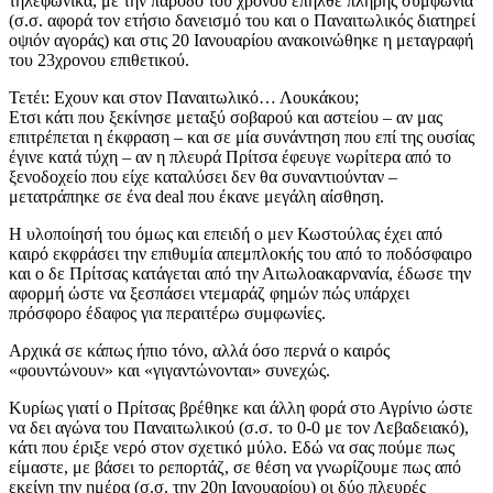
τηλεφωνικά, με την πάροδο του χρόνου επήλθε πλήρης συμφωνία
(σ.σ. αφορά τον ετήσιο δανεισμό του και ο Παναιτωλικός διατηρεί
οψιόν αγοράς) και στις 20 Ιανουαρίου ανακοινώθηκε η μεταγραφή
του 23χρονου επιθετικού.
Τετέι: Εχουν και στον Παναιτωλικό… Λουκάκου;
Ετσι κάτι που ξεκίνησε μεταξύ σοβαρού και αστείου – αν μας
επιτρέπεται η έκφραση – και σε μία συνάντηση που επί της ουσίας
έγινε κατά τύχη – αν η πλευρά Πρίτσα έφευγε νωρίτερα από το
ξενοδοχείο που είχε καταλύσει δεν θα συναντιούνταν –
μετατράπηκε σε ένα deal που έκανε μεγάλη αίσθηση.
Η υλοποίησή του όμως και επειδή ο μεν Κωστούλας έχει από
καιρό εκφράσει την επιθυμία απεμπλοκής του από το ποδόσφαιρο
και ο δε Πρίτσας κατάγεται από την Αιτωλοακαρνανία, έδωσε την
αφορμή ώστε να ξεσπάσει ντεμαράζ φημών πώς υπάρχει
πρόσφορο έδαφος για περαιτέρω συμφωνίες.
Αρχικά σε κάπως ήπιο τόνο, αλλά όσο περνά ο καιρός
«φουντώνουν» και «γιγαντώνονται» συνεχώς.
Κυρίως γιατί ο Πρίτσας βρέθηκε και άλλη φορά στο Αγρίνιο ώστε
να δει αγώνα του Παναιτωλικού (σ.σ. το 0-0 με τον Λεβαδειακό),
κάτι που έριξε νερό στον σχετικό μύλο. Εδώ να σας πούμε πως
είμαστε, με βάσει το ρεπορτάζ, σε θέση να γνωρίζουμε πως από
εκείνη την ημέρα (σ.σ. την 20η Ιανουαρίου) οι δύο πλευρές