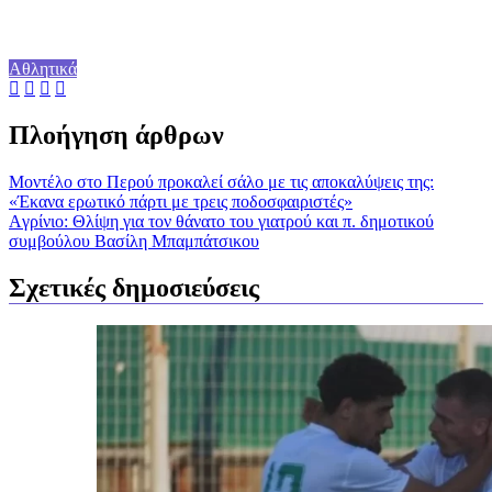
Αθλητικά
Πλοήγηση άρθρων
Μοντέλο στο Περού προκαλεί σάλο με τις αποκαλύψεις της:
«Έκανα ερωτικό πάρτι με τρεις ποδοσφαιριστές»
Aγρίνιο: Θλίψη για τον θάνατο του γιατρού και π. δημοτικού
συμβούλου Βασίλη Μπαμπάτσικου
Σχετικές δημοσιεύσεις