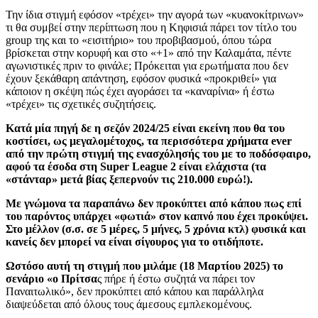
Την ίδια στιγμή εφόσον «τρέχει» την αγορά των «κυανοκίτρινων»
τι θα συμβεί στην περίπτωση που η Κηφισιά πάρει τον τίτλο του
group της και το «εισιτήριο» του προβιβασμού, όπου τώρα
βρίσκεται στην κορυφή και στο «+1» από την Καλαμάτα, πέντε
αγωνιστικές πριν το φινάλε; Πρόκειται για ερωτήματα που δεν
έχουν ξεκάθαρη απάντηση, εφόσον φυσικά «προκριθεί» για
κάποιον η σκέψη πώς έχει αγοράσει τα «καναρίνια» ή έστω
«τρέχει» τις σχετικές συζητήσεις.
Κατά μία πηγή δε η σεζόν 2024/25 είναι εκείνη που θα του
κοστίσει, ως μεγαλομέτοχος, τα περισσότερα χρήματα ever
από την πρώτη στιγμή της ενασχόλησής του με το ποδόσφαιρο,
αφού τα έσοδα στη Super League 2 είναι ελάχιστα (τα
«στάνταρ» μετά βίας ξεπερνούν τις 210.000 ευρώ!).
Με γνώμονα τα παραπάνω δεν προκύπτει από κάπου πως επί
του παρόντος υπάρχει «φωτιά» στον καπνό που έχει προκύψει.
Στο μέλλον (σ.σ. σε 5 μέρες, 5 μήνες, 5 χρόνια κτλ) φυσικά και
κανείς δεν μπορεί να είναι σίγουρος για το οτιδήποτε.
Ωστόσο αυτή τη στιγμή που μιλάμε (18 Μαρτίου 2025) το
σενάριο «ο Πρίτσα
ς πήρε ή έστω συζητά να πάρει τον
Παναιτωλικό», δεν προκύπτει από κάπου και παράλληλα
διαψεύδεται από όλους τους άμεσους εμπλεκομένους.