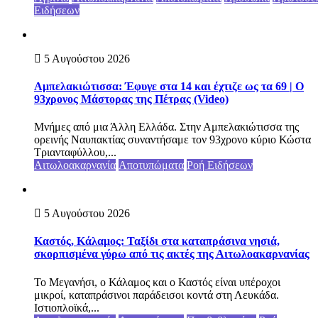
Ειδήσεων
5 Αυγούστου 2026
Αμπελακιώτισσα: Έφυγε στα 14 και έχτιζε ως τα 69 | Ο
93χρονος Μάστορας της Πέτρας (Video)
Μνήμες από μια Άλλη Ελλάδα. Στην Αμπελακιώτισσα της
ορεινής Ναυπακτίας συναντήσαμε τον 93χρονο κύριο Κώστα
Τριανταφύλλου,...
Αιτωλοακαρνανία
Αποτυπώματα
Ροή Ειδήσεων
5 Αυγούστου 2026
Καστός, Κάλαμος: Ταξίδι στα καταπράσινα νησιά,
σκορπισμένα γύρω από τις ακτές της Αιτωλοακαρνανίας
Το Μεγανήσι, ο Κάλαμος και ο Καστός είναι υπέροχοι
μικροί, καταπράσινοι παράδεισοι κοντά στη Λευκάδα.
Ιστιοπλοϊκά,...