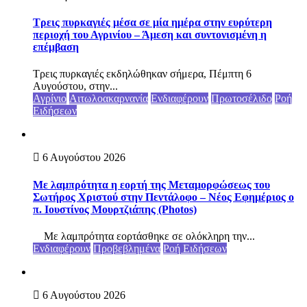
Τρεις πυρκαγιές μέσα σε μία ημέρα στην ευρύτερη
περιοχή του Αγρινίου – Άμεση και συντονισμένη η
επέμβαση
Τρεις πυρκαγιές εκδηλώθηκαν σήμερα, Πέμπτη 6
Αυγούστου, στην...
Αγρίνιο
Αιτωλοακαρνανία
Ενδιαφέρουν
Πρωτοσέλιδο
Ροή
Ειδήσεων
6 Αυγούστου 2026
Με λαμπρότητα η εορτή της Μεταμορφώσεως του
Σωτήρος Χριστού στην Πεντάλοφο – Nέος Εφημέριος ο
π. Ιουστίνος Μουρτζιάπης (Photos)
Με λαμπρότητα εορτάσθηκε σε ολόκληρη την...
Ενδιαφέρουν
Προβεβλημένα
Ροή Ειδήσεων
6 Αυγούστου 2026