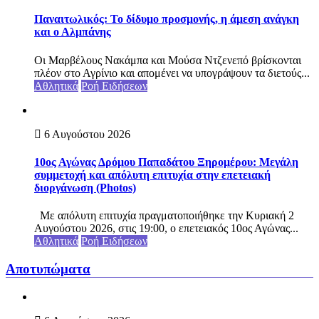
Παναιτωλικός: Το δίδυμο προσμονής, η άμεση ανάγκη
και ο Αλμπάνης
Οι Μαρβέλους Νακάμπα και Μούσα Ντζενεπό βρίσκονται
πλέον στο Αγρίνιο και απομένει να υπογράψουν τα διετούς...
Αθλητικά
Ροή Ειδήσεων
6 Αυγούστου 2026
10ος Αγώνας Δρόμου Παπαδάτου Ξηρομέρου: Μεγάλη
συμμετοχή και απόλυτη επιτυχία στην επετειακή
διοργάνωση (Photos)
Με απόλυτη επιτυχία πραγματοποιήθηκε την Κυριακή 2
Αυγούστου 2026, στις 19:00, ο επετειακός 10ος Αγώνας...
Αθλητικά
Ροή Ειδήσεων
Αποτυπώματα