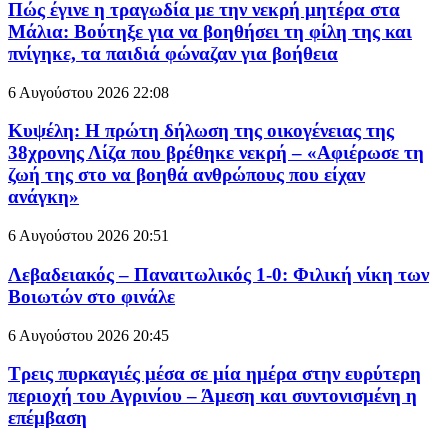
Πώς έγινε η τραγωδία με την νεκρή μητέρα στα
Μάλια: Βούτηξε για να βοηθήσει τη φίλη της και
πνίγηκε, τα παιδιά φώναζαν για βοήθεια
6 Αυγούστου 2026
22:08
Κυψέλη: Η πρώτη δήλωση της οικογένειας της
38χρονης Λίζα που βρέθηκε νεκρή – «Αφιέρωσε τη
ζωή της στο να βοηθά ανθρώπους που είχαν
ανάγκη»
6 Αυγούστου 2026
20:51
Λεβαδειακός – Παναιτωλικός 1-0: Φιλική νίκη των
Βοιωτών στο φινάλε
6 Αυγούστου 2026
20:45
Τρεις πυρκαγιές μέσα σε μία ημέρα στην ευρύτερη
περιοχή του Αγρινίου – Άμεση και συντονισμένη η
επέμβαση