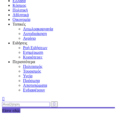
Ελλάδα
Κόσμος
Πολιτική
Αθλητικά
Οικονομία
Τοπικές
Αιτωλοακαρνανία
Αυτοδιοίκηση
Αγρίνιο
Ειδήσεις
Ροή Ειδήσεων
Ενημέρωση
Κυριότερες
Περισσότερα
Πολιτισμός
Τουρισμός
Υγεία
Πρόσωπα
Αποτυπώματα
Ενδιαφέρουν
Είστε εδώ: