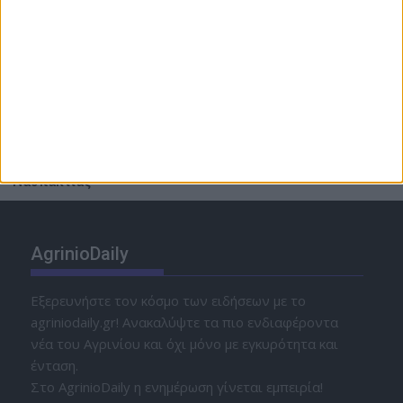
7 Αυγούστου 2026
ΕΛΣΤΑΤ: Στο 3,4% ο πληθωρισμός τον Ιούλιο
7 Αυγούστου 2026
Πανηγυρική Θεία Λειτουργία για τον Άγιο Καλλίνικο,
στην Ιερά Μονή Τιμίου Προδρόμου Βομβοκούς
Ναυπακτίας
AgrinioDaily
Εξερευνήστε τον κόσμο των ειδήσεων με το
agriniodaily.gr! Ανακαλύψτε τα πιο ενδιαφέροντα
νέα του Αγρινίου και όχι μόνο με εγκυρότητα και
ένταση.
Στο AgrinioDaily η ενημέρωση γίνεται εμπειρία!