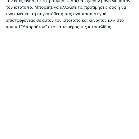
την επεξεργασία. Οι προτιμήσεις σαςθα ισχύουν μόνο για αυτόν
λ
Μουντιάλ: Αυτά είναι τα
Προκλήσεις στη Δυτική
τον ιστότοπο. Μπορείτε να αλλάξετε τις προτιμήσεις σας ή να
ζευγάρια των «16» – Tο
Ελλάδα
ο
ανακαλέσετε τη συγκατάθεσή σας ανά πάσα στιγμή
πρόγραμμα
επιστρέφοντας σε αυτόν τον ιστότοπο και κάνοντας κλικ στο
ή
κουμπί "Απορρήτου" στο κάτω μέρος της ιστοσελίδας.
γ
η
Σχετικές δημοσιεύσεις
σ
η
ά
ρ
θ
ρ
ω
ν