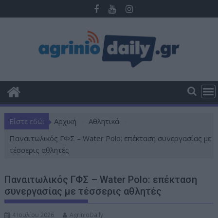
Π
ε
ρ
ά
σ
τ
ε
σ
τ
ο
Είστε εδώ:
Αρχική
Αθλητικά
π
ε
Παναιτωλικός ΓΦΣ – Water Polo: επέκταση συνεργασίας με
ρ
τέσσερις αθλητές
ι
ε
Παναιτωλικός ΓΦΣ – Water Polo: επέκταση
χ
συνεργασίας με τέσσερις αθλητές
ό
μ
4 Ιουλίου 2026
AgrinioDaily
ε