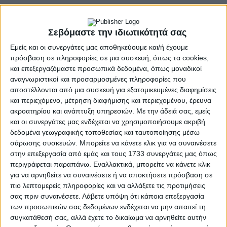
Σεβόμαστε την ιδιωτικότητά σας
Εμείς και οι συνεργάτες μας αποθηκεύουμε και/ή έχουμε
πρόσβαση σε πληροφορίες σε μια συσκευή, όπως τα cookies,
και επεξεργαζόμαστε προσωπικά δεδομένα, όπως μοναδικοί
αναγνωριστικοί και προσαρμοσμένες πληροφορίες που
αποστέλλονται από μια συσκευή για εξατομικευμένες διαφημίσεις
και περιεχόμενο, μέτρηση διαφήμισης και περιεχομένου, έρευνα
ακροατηρίου και ανάπτυξη υπηρεσιών.
Με την άδειά σας, εμείς
και οι συνεργάτες μας ενδέχεται να χρησιμοποιήσουμε ακριβή
δεδομένα γεωγραφικής τοποθεσίας και ταυτοποίησης μέσω
σάρωσης συσκευών. Μπορείτε να κάνετε κλικ για να συναινέσετε
στην επεξεργασία από εμάς και τους 1733 συνεργάτες μας όπως
Αγρίνιο
Αθλητικά
Ροή Ειδήσεων
περιγράφεται παραπάνω. Εναλλακτικά, μπορείτε να κάνετε κλικ
για να αρνηθείτε να συναινέσετε ή να αποκτήσετε πρόσβαση σε
πιο λεπτομερείς πληροφορίες και να αλλάξετε τις προτιμήσεις
σας πριν συναινέσετε.
Λάβετε υπόψη ότι κάποια επεξεργασία
των προσωπικών σας δεδομένων ενδέχεται να μην απαιτεί τη
συγκατάθεσή σας, αλλά έχετε το δικαίωμα να αρνηθείτε αυτήν
Π
Το πανόραμα του
Δημογραφικές Τάσεις &