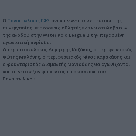
ν
ο
Ο
Παναιτωλικός ΓΦΣ
ανακοινώνει την επέκταση της
συνεργασίας με τέσσερις αθλητές εκ των στυλοβατών
της ανόδου στην Water Polo League 2 την περασμένη
αγωνιστική περίοδο.
Ο τερματοφύλακας Δημήτρης Καζάκος, ο περιφερειακός
Φώτης Μπλάνης, ο περιφερειακός Νίκος Καρακάσης και
ο φουνταριστός Διαμαντής Μονιούδης θα αγωνίζονται
και τη νέα σεζόν φορώντας το σκουφάκι του
Παναιτωλικού.