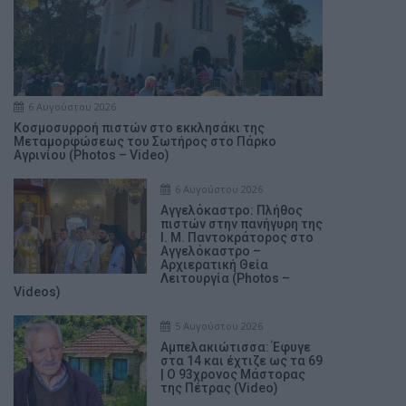
6 Αυγούστου 2026
Κοσμοσυρροή πιστών στο εκκλησάκι της
Μεταμορφώσεως του Σωτήρος στο Πάρκο
Αγρινίου (Photos – Video)
6 Αυγούστου 2026
Αγγελόκαστρο: Πλήθος
πιστών στην πανήγυρη της
Ι. Μ. Παντοκράτορος στο
Αγγελόκαστρο –
Αρχιερατική Θεία
Λειτουργία (Photos –
Videos)
5 Αυγούστου 2026
Αμπελακιώτισσα: Έφυγε
στα 14 και έχτιζε ως τα 69
| Ο 93χρονος Μάστορας
της Πέτρας (Video)