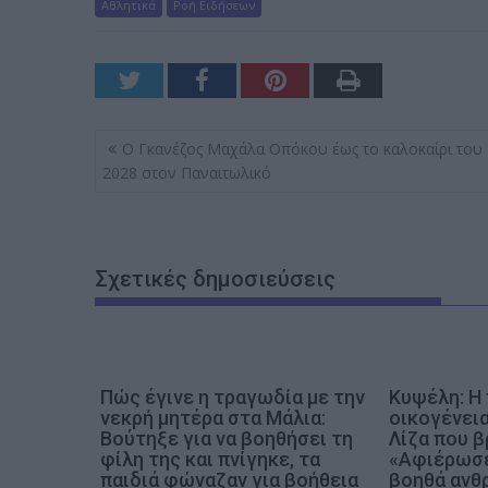
Αθλητικά
Ροή Ειδήσεων
Π
O Γκανέζος Μαχάλα Οπόκου έως το καλοκαίρι του
λ
2028 στον Παναιτωλικό
ο
ή
γ
Σχετικές δημοσιεύσεις
η
σ
η
ά
Πώς έγινε η τραγωδία με την
Κυψέλη: Η
ρ
νεκρή μητέρα στα Μάλια:
οικογένει
θ
Βούτηξε για να βοηθήσει τη
Λίζα που β
ρ
φίλη της και πνίγηκε, τα
«Αφιέρωσε
παιδιά φώναζαν για βοήθεια
βοηθά ανθ