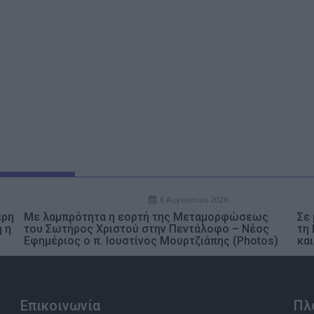
6 Αυγούστου 2026
ερη
Με λαμπρότητα η εορτή της Μεταμορφώσεως
Σε
η η
του Σωτήρος Χριστού στην Πεντάλοφο – Nέος
τη
Εφημέριος ο π. Ιουστίνος Μουρτζιάπης (Photos)
κα
Επικοινωνία
Πλ