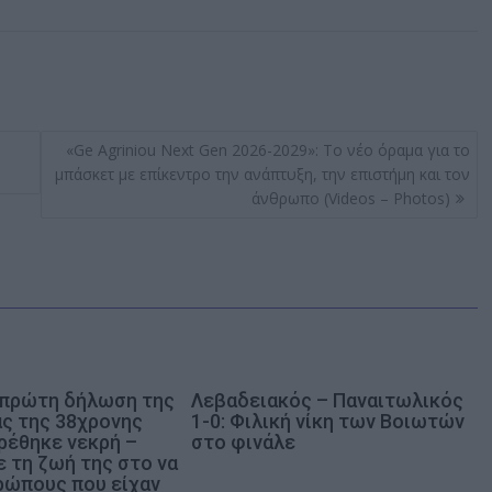
«Ge Αgriniou Next Gen 2026-2029»: Το νέο όραμα για το
μπάσκετ με επίκεντρο την ανάπτυξη, την επιστήμη και τον
άνθρωπο (Videos – Photos)
 πρώτη δήλωση της
Λεβαδειακός – Παναιτωλικός
ας της 38χρονης
1-0: Φιλική νίκη των Βοιωτών
ρέθηκε νεκρή –
στο φινάλε
 τη ζωή της στο να
ρώπους που είχαν