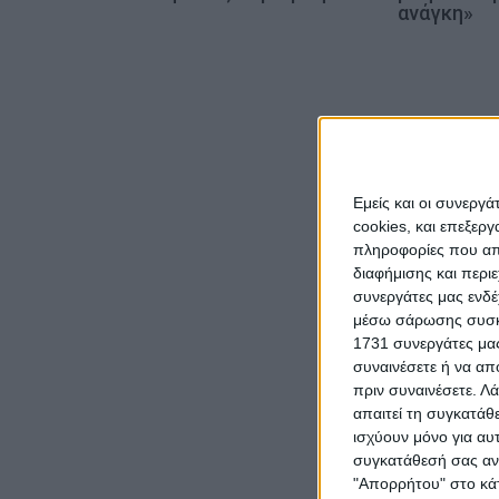
ω
ανάγκη»
ν
Εμείς και οι συνεργ
cookies, και επεξε
πληροφορίες που απο
διαφήμισης και περι
συνεργάτες μας ενδέ
μέσω σάρωσης συσκευ
1731 συνεργάτες μας
συναινέσετε ή να απ
πριν συναινέσετε.
Λά
απαιτεί τη συγκατάθ
ισχύουν μόνο για αυ
συγκατάθεσή σας ανά
"Απορρήτου" στο κάτ