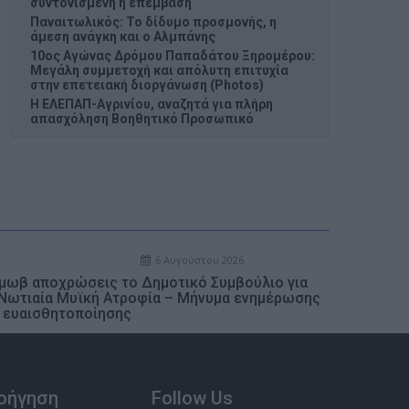
συντονισμένη η επέμβαση
Παναιτωλικός: Το δίδυμο προσμονής, η
άμεση ανάγκη και ο Αλμπάνης
10ος Αγώνας Δρόμου Παπαδάτου Ξηρομέρου:
Μεγάλη συμμετοχή και απόλυτη επιτυχία
στην επετειακή διοργάνωση (Photos)
Η ΕΛΕΠΑΠ-Αγρινίου, αναζητά για πλήρη
απασχόληση Βοηθητικό Προσωπικό
6 Αυγούστου 2026
 μωβ αποχρώσεις το Δημοτικό Συμβούλιο για
 Νωτιαία Μυϊκή Ατροφία – Μήνυμα ενημέρωσης
ι ευαισθητοποίησης
οήγηση
Follow Us