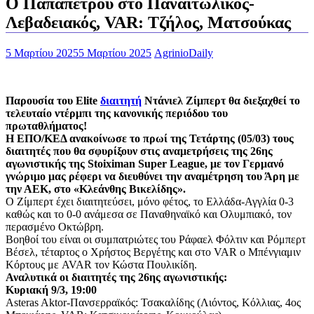
Ο Παπαπέτρου στο Παναιτωλικός-
Λεβαδειακός, VAR: Τζήλος, Ματσούκας
5 Μαρτίου 2025
5 Μαρτίου 2025
AgrinioDaily
Παρουσία του Εlite
διαιτητή
Ντάνιελ Ζίμπερτ θα διεξαχθεί το
τελευταίο ντέρμπι της κανονικής περιόδου του
πρωταθλήματος!
Η ΕΠΟ/ΚΕΔ ανακοίνωσε το πρωί της Τετάρτης (05/03) τους
διαιτητές που θα σφυρίξουν στις αναμετρήσεις της 26ης
αγωνιστικής της Stoiximan Super League, με τον Γερμανό
γνώριμο μας ρέφερι να διευθύνει την αναμέτρηση του Άρη με
την ΑΕΚ, στο «Κλεάνθης Βικελίδης».
Ο Ζίμπερτ έχει διαιτητεύσει, μόνο φέτος, το Ελλάδα-Αγγλία 0-3
καθώς και το 0-0 ανάμεσα σε Παναθηναϊκό και Ολυμπιακό, τον
περασμένο Οκτώβρη.
Βοηθοί του είναι οι συμπατριώτες του Ράφαελ Φόλτιν και Ρόμπερτ
Βέσελ, τέταρτος ο Χρήστος Βεργέτης και στο VAR ο Μπένγιαμιν
Κόρτους με AVAR τον Κώστα Πουλικίδη.
Αναλυτικά οι διαιτητές της 26ης αγωνιστικής:
Κυριακή 9/3, 19:00
Asteras Aktor-Πανσερραϊκός: Τσακαλίδης (Λιόντος, Κόλλιας, 4ος