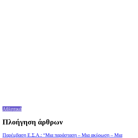
Αθλητικά
Πλοήγηση άρθρων
Παρέμβαση Ε.Σ.Α.: “Μια παράσταση – Μια ακύρωση – Μια