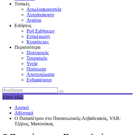
Τοπικές
Αιτωλοακαρνανία
Αυτοδιοίκηση
Αγρίνιο
Ειδήσεις
Ροή Ειδήσεων
Ενημέρωση
Κυριότερες
Περισσότερα
Πολιτισμός
Τουρισμός
Υγεία
Πρόσωπα
Αποτυπώματα
Ενδιαφέρουν
Είστε εδώ:
Αρχική
Αθλητικά
Ο Παπαπέτρου στο Παναιτωλικός-Λεβαδειακός, VAR:
Τζήλος, Ματσούκας