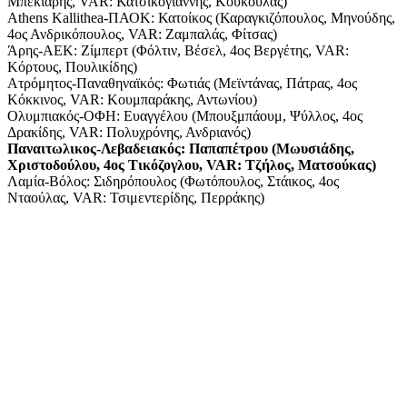
Μπεκιάρης, VAR: Κατσικογιάννης, Κουκούλας)
Athens Kallithea-ΠΑΟΚ: Κατοίκος (Καραγκιζόπουλος, Μηνούδης,
4ος Ανδρικόπουλος, VAR: Ζαμπαλάς, Φίτσας)
Άρης-ΑΕΚ: Ζίμπερτ (Φόλτιν, Βέσελ, 4ος Βεργέτης, VAR:
Κόρτους, Πουλικίδης)
Ατρόμητος-Παναθηναϊκός: Φωτιάς (Μεϊντάνας, Πάτρας, 4ος
Κόκκινος, VAR: Κουμπαράκης, Αντωνίου)
Ολυμπιακός-ΟΦΗ: Ευαγγέλου (Μπουξμπάουμ, Ψύλλος, 4ος
Δρακίδης, VAR: Πολυχρόνης, Ανδριανός)
Παναιτωλικος-Λεβαδειακός: Παπαπέτρου (Μωυσιάδης,
Χριστοδούλου, 4ος Τικόζογλου, VAR: Τζήλος, Ματσούκας)
Λαμία-Βόλος: Σιδηρόπουλος (Φωτόπουλος, Στάικος, 4ος
Νταούλας, VAR: Τσιμεντερίδης, Περράκης)