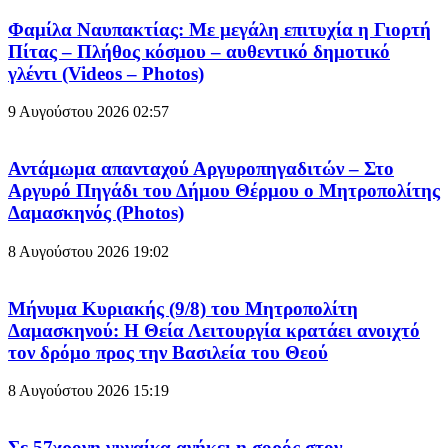
Φαμίλα Ναυπακτίας: Με μεγάλη επιτυχία η Γιορτή
Πίτας – Πλήθος κόσμου – αυθεντικό δημοτικό
γλέντι (Videos – Photos)
9 Αυγούστου 2026
02:57
Αντάμωμα απανταχού Αργυροπηγαδιτών – Στο
Αργυρό Πηγάδι του Δήμου Θέρμου ο Μητροπολίτης
Δαμασκηνός (Photos)
8 Αυγούστου 2026
19:02
Μήνυμα Κυριακής (9/8) του Μητροπολίτη
Δαμασκηνού: Η Θεία Λειτουργία κρατάει ανοιχτό
τον δρόμο προς την Βασιλεία του Θεού
8 Αυγούστου 2026
15:19
Σε 57χρονη γυναίκα ανήκει η σορός στον