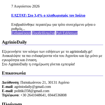
7 Αυγούστου 2026
ΕΛΣΤΑΤ: Στο 3,4% ο πληθωρισμός τον Ιούλιο
Επιβραδύνθηκε περαιτέρω για τρίτο συνεχόμενο μήνα ο
ρυθμός...
Ενδιαφέρουν
Προβεβλημένα
Ροή Ειδήσεων
AgrinioDaily
Εξερευνήστε τον κόσμο των ειδήσεων με το agriniodaily.gr!
Ανακαλύψτε τα πιο ενδιαφέροντα νέα του Αγρινίου και όχι μόνο με
εγκυρότητα και ένταση.
Στο AgrinioDaily η ενημέρωση γίνεται εμπειρία!
Επικοινωνία
Διεύθυνση
: Παπαϊωάννου 21, 30131 Αγρίνιο
Ε-mail
: agriniodaily@gmail.com
Ε-mail
: politiki358@gmail.com
Τηλέφωνο
: +30 2641048641, 6944536808
Πλοήγηση