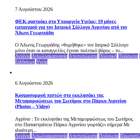
7 Αυγούστου 2026
ΦΕΚ-χαστούκι στο Υπουργείο Υγείας: 19 μήνες
εμπαιγμού για τον Ιατρικό Σύλλογο Αγρινίου από τον
Άδωνι Γεωργιάδη
Ο Άδωνις Γεωργιάδης «θυμήθηκε» τον Ιατρικό Σύλλογο
μόνο όταν οι καταγγελίες έγιναν πολιτικό βάρος – το...
Αγρίνιο
Αιτωλοακαρνανία
Αποτυπώματα
Πολιτική
Πρόσωπα
Ειδήσεων
Υγεία
6 Αυγούστου 2026
Κοσμοσυρροή πιστών στο εκκλησάκι της
Μεταμορφώσεως του Σωτήρος στο Πάρκο Αγρινίου
(Photos – Video)
Αγρίνιο : Το εκκλησάκι της Μεταμορφώσεως του Σωτήρος
στο Παπαστράτειο Πάρκο Αγρινίου γιορτάζει σήμερα Με
ιδιαίτερη...
Αγρίνιο
Αιτωλοακαρνανία
Αποτυπώματα
Πρόσωπα
Πρωτοσέ