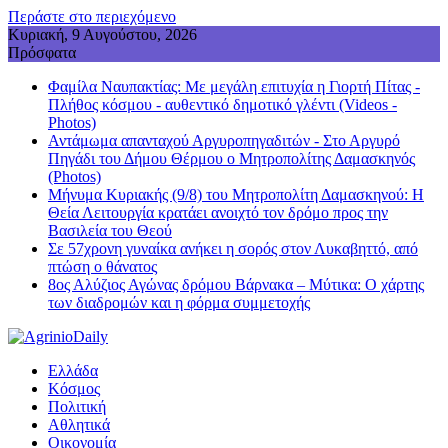
Περάστε στο περιεχόμενο
Κυριακή, 9 Αυγούστου, 2026
Πρόσφατα
Φαμίλα Ναυπακτίας: Με μεγάλη επιτυχία η Γιορτή Πίτας -
Πλήθος κόσμου - αυθεντικό δημοτικό γλέντι (Videos -
Photos)
Αντάμωμα απανταχού Αργυροπηγαδιτών - Στο Αργυρό
Πηγάδι του Δήμου Θέρμου ο Μητροπολίτης Δαμασκηνός
(Photos)
Μήνυμα Κυριακής (9/8) του Μητροπολίτη Δαμασκηνού: Η
Θεία Λειτουργία κρατάει ανοιχτό τον δρόμο προς την
Βασιλεία του Θεού
Σε 57χρονη γυναίκα ανήκει η σορός στον Λυκαβηττό, από
πτώση ο θάνατος
8ος Αλύζιος Αγώνας δρόμου Βάρνακα – Μύτικα: Ο χάρτης
των διαδρομών και η φόρμα συμμετοχής
Ελλάδα
Κόσμος
Πολιτική
Αθλητικά
Οικονομία