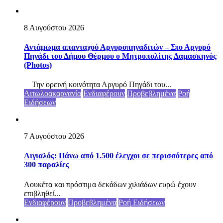
8 Αυγούστου 2026
Αντάμωμα απανταχού Αργυροπηγαδιτών – Στο Αργυρό
Πηγάδι του Δήμου Θέρμου ο Μητροπολίτης Δαμασκηνός
(Photos)
Την ορεινή κοινότητα Αργυρό Πηγάδι του...
Αιτωλοακαρνανία
Ενδιαφέρουν
Προβεβλημένα
Ροή
Ειδήσεων
7 Αυγούστου 2026
Αιγιαλός: Πάνω από 1.500 έλεγχοι σε περισσότερες από
300 παραλίες
Λουκέτα και πρόστιμα δεκάδων χιλιάδων ευρώ έχουν
επιβληθεί...
Ενδιαφέρουν
Προβεβλημένα
Ροή Ειδήσεων