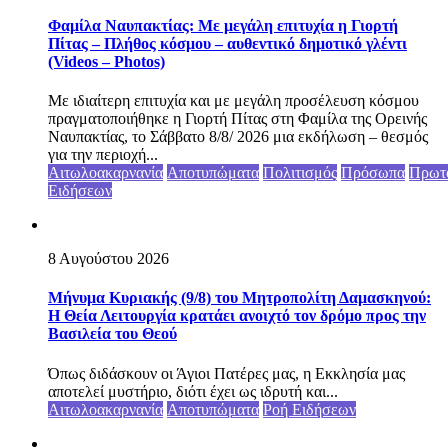
Φαμίλα Ναυπακτίας: Με μεγάλη επιτυχία η Γιορτή
Πίτας – Πλήθος κόσμου – αυθεντικό δημοτικό γλέντι
(Videos – Photos)
Με ιδιαίτερη επιτυχία και με μεγάλη προσέλευση κόσμου
πραγματοποιήθηκε η Γιορτή Πίτας στη Φαμίλα της Ορεινής
Ναυπακτίας, το Σάββατο 8/8/ 2026 μια εκδήλωση – θεσμός
για την περιοχή...
Αιτωλοακαρνανία
Αποτυπώματα
Πολιτισμός
Πρόσωπα
Πρωτ
Ειδήσεων
8 Αυγούστου 2026
Μήνυμα Κυριακής (9/8) του Μητροπολίτη Δαμασκηνού:
Η Θεία Λειτουργία κρατάει ανοιχτό τον δρόμο προς την
Βασιλεία του Θεού
Όπως διδάσκουν οι Άγιοι Πατέρες μας, η Εκκλησία μας
αποτελεί μυστήριο, διότι έχει ως ιδρυτή και...
Αιτωλοακαρνανία
Αποτυπώματα
Ροή Ειδήσεων