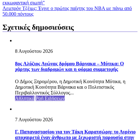
εκκωφαντική σιωπή”
Λεμπρόν Τζέιμς: Έγινε ο πρώτος παίχτης του ΝΒΑ με πάνω από
50.000 πόντους
Σχετικές δημοσιεύσεις
8 Αυγούστου 2026
8ος Αλύζιος Αγώνας δρόμου Βάρνακα – Μύτικα: Ο
χάρτης των διαδρομών και η φόρμα συμμετοχής
Ο Δήμος Ξηρομέρου, η Δημοτική Κοινότητα Μύτικα, η
Δημοτική Κοινότητα Βάρνακα και ο Πολιτιστικός
Περιβαλλοντικός Σύλλογος...
Αθλητικά
Ροή Ειδήσεων
7 Αυγούστου 2026
Γ. Παπαναστασίου για τον Τάκη Καρατσώρη: το Αγρίνιο
αποχαιρετά έναν άνθρωπο με ξεχωριστή παρουσία στην