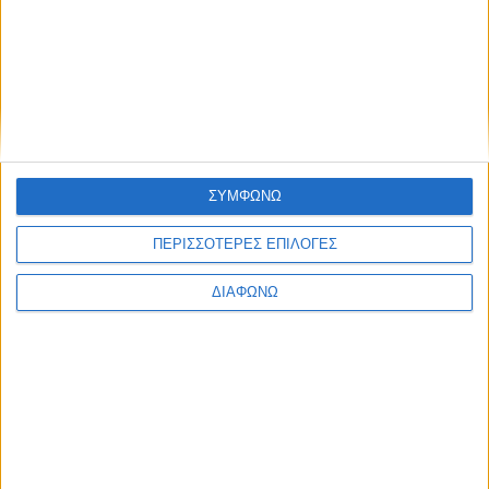
Αποτυπώματα
ΣΥΜΦΩΝΩ
ΠΕΡΙΣΣΟΤΕΡΕΣ ΕΠΙΛΟΓΕΣ
ΔΙΑΦΩΝΩ
6 Αυγούστου 2026
Κοσμοσυρροή πιστών στο εκκλησάκι της Μεταμορφώσεως
του Σωτήρος στο Πάρκο Αγρινίου (Photos – Video)