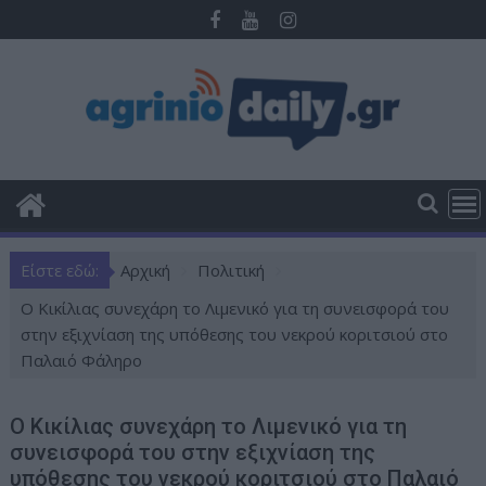
Π
ε
ρ
ά
σ
τ
ε
σ
τ
ο
Είστε εδώ:
Αρχική
Πολιτική
π
ε
Ο Κικίλιας συνεχάρη το Λιμενικό για τη συνεισφορά του
ρ
στην εξιχνίαση της υπόθεσης του νεκρού κοριτσιού στο
ι
Παλαιό Φάληρο
ε
χ
Ο Κικίλιας συνεχάρη το Λιμενικό για τη
ό
συνεισφορά του στην εξιχνίαση της
μ
υπόθεσης του νεκρού κοριτσιού στο Παλαιό
ε