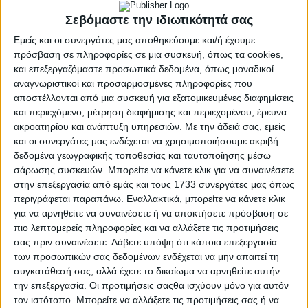
Σεβόμαστε την ιδιωτικότητά σας
Ειδικότερα, ο κ. Κικίλιας τονίζει ότι κομβικό ρόλο στη
Εμείς και οι συνεργάτες μας αποθηκεύουμε και/ή έχουμε
σύλληψη της αλλοδαπής γυναίκας στην Αθήνα έπαιξε η
πρόσβαση σε πληροφορίες σε μια συσκευή, όπως τα cookies,
αξιοποίηση βιντεοληπτικού υλικού, ο εντοπισμός
και επεξεργαζόμαστε προσωπικά δεδομένα, όπως μοναδικοί
αναγνωριστικοί και προσαρμοσμένες πληροφορίες που
κρίσιμου μάρτυρα στο εξωτερικό και η διακριτική
αποστέλλονται από μια συσκευή για εξατομικευμένες διαφημίσεις
παρακολούθηση του Λιμενικού μαζί με την ΕΛ.ΑΣ.
και περιεχόμενο, μέτρηση διαφήμισης και περιεχομένου, έρευνα
ακροατηρίου και ανάπτυξη υπηρεσιών.
Με την άδειά σας, εμείς
Αναλυτικά το μήνυμα του υπουργού Ναυτιλίας και
και οι συνεργάτες μας ενδέχεται να χρησιμοποιήσουμε ακριβή
Νησιωτικής Πολιτικής:
δεδομένα γεωγραφικής τοποθεσίας και ταυτοποίησης μέσω
σάρωσης συσκευών. Μπορείτε να κάνετε κλικ για να συναινέσετε
«Συγχαρητήρια στα στελέχη του Λιμεναρχείου Σαρωνικού,
στην επεξεργασία από εμάς και τους 1733 συνεργάτες μας όπως
του Λιμενικού Τμήματος Φλοίσβου και της Διεύθυνσης
περιγράφεται παραπάνω. Εναλλακτικά, μπορείτε να κάνετε κλικ
Ασφάλειας και Προστασίας Θαλασσίων Συνόρων του
για να αρνηθείτε να συναινέσετε ή να αποκτήσετε πρόσβαση σε
Λιμενικού Σώματος για την ταχύτατη και μεθοδική δουλειά
πιο λεπτομερείς πληροφορίες και να αλλάξετε τις προτιμήσεις
τους στην εξιχνίαση της τραγικής υπόθεσης με τη σορό του
σας πριν συναινέσετε.
Λάβετε υπόψη ότι κάποια επεξεργασία
ανήλικου κοριτσιού στο Φάληρο.
των προσωπικών σας δεδομένων ενδέχεται να μην απαιτεί τη
συγκατάθεσή σας, αλλά έχετε το δικαίωμα να αρνηθείτε αυτήν
Με αξιοποίηση βιντεοληπτικού υλικού, εντοπισμό κρίσιμου
την επεξεργασία. Οι προτιμήσεις σαςθα ισχύουν μόνο για αυτόν
μάρτυρα στο εξωτερικό και διακριτική παρακολούθηση σε
τον ιστότοπο. Μπορείτε να αλλάξετε τις προτιμήσεις σας ή να