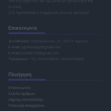
νέα του Αγρινίου και όχι μόνο με εγκυρότητα και
ένταση.
Στο AgrinioDaily η ενημέρωση γίνεται εμπειρία!
Επικοινωνία
Διεύθυνση
: Παπαϊωάννου 21, 30131 Αγρίνιο
Ε-mail
: agriniodaily@gmail.com
Ε-mail
: politiki358@gmail.com
Τηλέφωνο
: +30 2641048641, 6944536808
Πλοήγηση
Επικοινωνία
Σελίδα άρθρων
Χάρτης Ιστοσελίδας
Πολιτική Απορρήτου