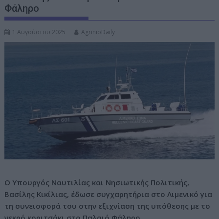
Φάληρο
ν
ο
1 Αυγούστου 2025
AgrinioDaily
Ο Υπουργός Ναυτιλίας και Νησιωτικής Πολιτικής,
Βασίλης Κικίλιας, έδωσε συγχαρητήρια στο Λιμενικό για
τη συνεισφορά του στην εξιχνίαση της υπόθεσης με το
νεκρό κοριτσάκι στο Παλαιό Φάληρο.