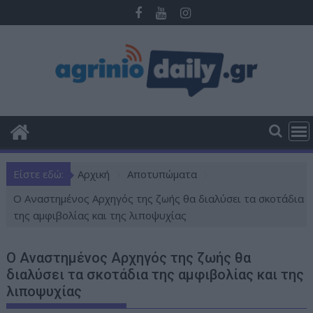
Π
ε
ρ
ά
σ
τ
ε
σ
τ
ο
Είστε εδώ:
Αρχική
Αποτυπώματα
π
ε
Ο Αναστημένος Αρχηγός της ζωής θα διαλύσει τα σκοτάδια
ρ
της αμφιβολίας και της λιποψυχίας
ι
ε
Ο Αναστημένος Αρχηγός της ζωής θα
χ
διαλύσει τα σκοτάδια της αμφιβολίας και της
ό
λιποψυχίας
μ
ε