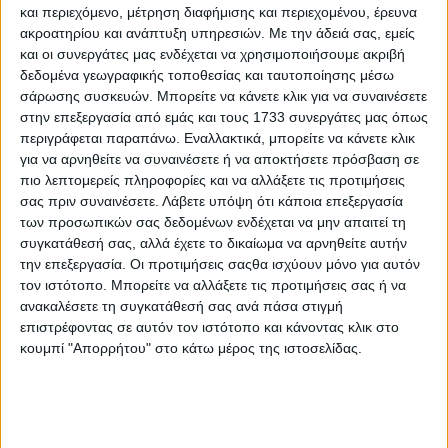
διάρκεια της δεύτερης συλλήψεως του Αποστόλου Παύλου
και περιεχόμενο, μέτρηση διαφήμισης και περιεχομένου, έρευνα
στην Ρώμη και αποτελεί την τελευταία του Επιστολή. Ο
ακροατηρίου και ανάπτυξη υπηρεσιών.
Με την άδειά σας, εμείς
μεγάλος Απόστολος γνωρίζει πως το τέλος του είναι κοντά.
και οι συνεργάτες μας ενδέχεται να χρησιμοποιήσουμε ακριβή
Την ψυχή του, είναι επόμενο να την διακατέχει ο φόβος και
δεδομένα γεωγραφικής τοποθεσίας και ταυτοποίησης μέσω
σάρωσης συσκευών. Μπορείτε να κάνετε κλικ για να συναινέσετε
η αγωνία. Η πίστη του όμως, η βαθιά του πίστη στον Χριστό,
στην επεξεργασία από εμάς και τους 1733 συνεργάτες μας όπως
είναι η πηγή του θάρρους και της ελπίδας του πως σύντομα
περιγράφεται παραπάνω. Εναλλακτικά, μπορείτε να κάνετε κλικ
θα βρεθεί στην αγκαλιά Εκείνου, στον οποίον αφιέρωσε
για να αρνηθείτε να συναινέσετε ή να αποκτήσετε πρόσβαση σε
ολόκληρη την ζωή του.
πιο λεπτομερείς πληροφορίες και να αλλάξετε τις προτιμήσεις
σας πριν συναινέσετε.
Λάβετε υπόψη ότι κάποια επεξεργασία
Στις δύσκολες αυτές ώρες αναζητά τον πιστό του μαθητή
των προσωπικών σας δεδομένων ενδέχεται να μην απαιτεί τη
Τιμόθεο. Του κάνει γνωστά τα βάσανά του και τον
συγκατάθεσή σας, αλλά έχετε το δικαίωμα να αρνηθείτε αυτήν
προειδοποιεί: Όποιος αποφασίσει να ζήσει σύμφωνα με την
την επεξεργασία. Οι προτιμήσεις σαςθα ισχύουν μόνο για αυτόν
διδασκαλία και το παράδειγμα του Χριστού, θα βρεθεί συχνά
τον ιστότοπο. Μπορείτε να αλλάξετε τις προτιμήσεις σας ή να
μπροστά σε δυσκολίες και σε συγκρούσεις. Θα αισθανθεί
ανακαλέσετε τη συγκατάθεσή σας ανά πάσα στιγμή
επιστρέφοντας σε αυτόν τον ιστότοπο και κάνοντας κλικ στο
ξένος σε έναν κόσμο εγωισμού, αρπαγής, απληστίας και
κουμπί "Απορρήτου" στο κάτω μέρος της ιστοσελίδας.
ελλείψεως αγάπης. Θα βρεθεί όμως αντιμέτωπος και με
εσωτερικούς πειρασμούς. Θα ακούσει μέσα του συχνά μια
φωνή που θα του ψιθυρίζει πως όλοι οι πνευματικοί κόποι
και οι σκληροί αγώνες κατά των παθών είναι μάταιοι και πως