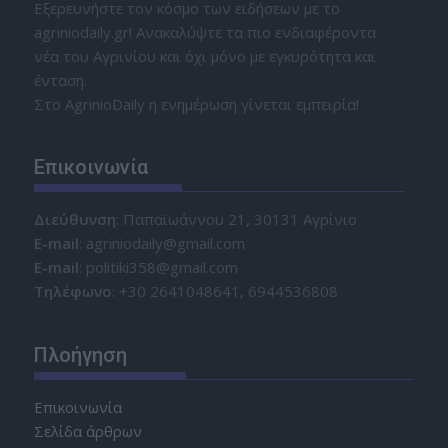
Εξερευνήστε τον κόσμο των ειδήσεων με το
agriniodaily.gr! Ανακαλύψτε τα πιο ενδιαφέροντα
νέα του Αγρινίου και όχι μόνο με εγκυρότητα και
ένταση.
Στο AgrinioDaily η ενημέρωση γίνεται εμπειρία!
Επικοινωνία
Διεύθυνση
: Παπαϊωάννου 21, 30131 Αγρίνιο
Ε-mail
: agriniodaily@gmail.com
Ε-mail
: politiki358@gmail.com
Τηλέφωνο
: +30 2641048641, 6944536808
Πλοήγηση
Επικοινωνία
Σελίδα άρθρων