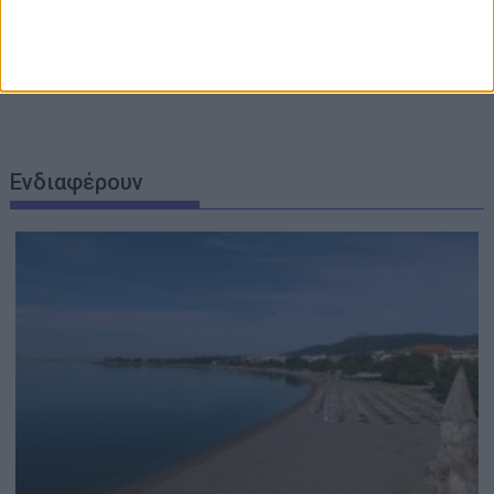
Πάτρα: Θρήνος για μωράκι μόλις 8 ημερών –
Νοσηλευόταν στη ΜΕΘ Νεογνών
Ενδιαφέρουν