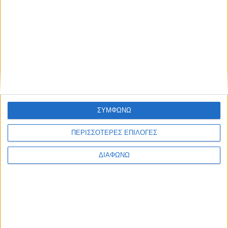
Αγρινίου (Photos – Video)
Αγγελόκαστρο: Πλήθος πιστών στην πανήγυρη
της Ι. Μ. Παντοκράτορος στο Αγγελόκαστρο –
Αρχιερατική Θεία Λειτουργία (Photos – Videos)
Αποτυπώματα
ΣΥΜΦΩΝΩ
ΠΕΡΙΣΣΟΤΕΡΕΣ ΕΠΙΛΟΓΕΣ
ΔΙΑΦΩΝΩ